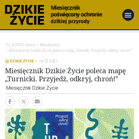
menu
TU JESTEŚ:
Home
Aktualności
Miesięcznik Dzikie Życie poleca mapę „Turnicki. Przyjedź, odkryj, chroń!”
DZIKIE ŻYCIE
14.12.2021
Miesięcznik Dzikie Życie poleca mapę
„Turnicki. Przyjedź, odkryj, chroń!”
Miesięcznik Dzikie Życie