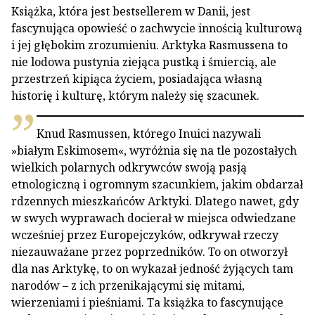
Książka, która jest bestsellerem w Danii, jest
fascynująca opowieść o zachwycie innością kulturową
i jej głębokim zrozumieniu. Arktyka Rasmussena to
nie lodowa pustynia ziejąca pustką i śmiercią, ale
przestrzeń kipiąca życiem, posiadająca własną
historię i kulturę, którym należy się szacunek.
Knud Rasmussen, którego Inuici nazywali
»białym Eskimosem«, wyróżnia się na tle pozostałych
wielkich polarnych odkrywców swoją pasją
etnologiczną i ogromnym szacunkiem, jakim obdarzał
rdzennych mieszkańców Arktyki. Dlatego nawet, gdy
w swych wyprawach docierał w miejsca odwiedzane
wcześniej przez Europejczyków, odkrywał rzeczy
niezauważane przez poprzedników. To on otworzył
dla nas Arktykę, to on wykazał jedność żyjących tam
narodów – z ich przenikającymi się mitami,
wierzeniami i pieśniami. Ta książka to fascynujące