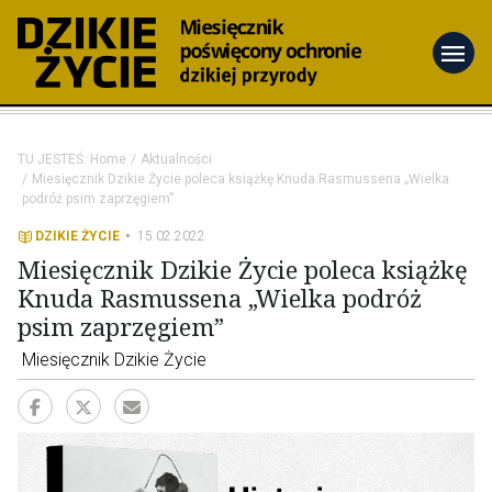
menu
TU JESTEŚ:
Home
Aktualności
Miesięcznik Dzikie Życie poleca książkę Knuda Rasmussena „Wielka
podróż psim zaprzęgiem”
DZIKIE ŻYCIE
15.02.2022
Miesięcznik Dzikie Życie poleca książkę
Knuda Rasmussena „Wielka podróż
psim zaprzęgiem”
Miesięcznik Dzikie Życie