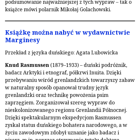
podsumowanie najważniejszej z tych wypraw – tak o
książce mówi polarnik Mikołaj Golachowski.
Książkę można nabyć w wydawnictwie
Marginesy
Przekład z języka duńskiego: Agata Lubowicka
Knud Rasmussen
(1879–1933) – duński podróżnik,
badacz Arktyki i etnograf, półkrwi Inuita. Dzięki
przebywaniu wśród grenlandzkich towarzyszy zabaw
w naturalny sposób opanował trudny język
grenlandzki oraz technikę powożenia psim
zaprzęgiem. Zorganizował szereg wypraw do
nieskolonizowanego regionu Grenlandii Północnej.
Dzięki spektakularnym ekspedycjom Rasmussen
zyskał status duńskiego bohatera narodowego, a w
życiu zawodowym zdobył uznanie jako badacz i
pisarz, m.in. poprzez otrzymanie tytułu doktora