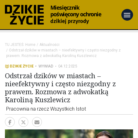
menu
TU JESTEŚ:
Home
Aktualności
Odstrzał dzików w miastach – nieefektywny i często niezgodny z
prawem. Rozmowa z adwokatką Karoliną Kuszlewicz
DZIKIE ŻYCIE
WYWIAD
04.12.2025
Odstrzał dzików w miastach –
nieefektywny i często niezgodny z
prawem. Rozmowa z adwokatką
Karoliną Kuszlewicz
Pracownia na rzecz Wszystkich Istot