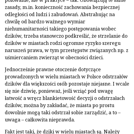
polowanie, ale w praktyce – tak. Obowiązują te same
zasady, m.in. konieczność zachowania bezpiecznej
odległości od ludzi i zabudowań. Abstrahując na
chwilę od bardzo ważnego wymiar
niehumanitarności takiego postępowania wobec
dzików, trzeba stanowczo podkreślić, że strzelanie do
dzików w miastach rodzi ogromne ryzyko szeregu
naruszeń prawa, w tym przestępstw związanych np. z
uśmiercaniem zwierząt w obecności dzieci.
Jednocześnie prawne otoczenie dotyczące
prowadzonych w wielu miastach w Polsce odstrzałów
dzików dla większości osób pozostaje niejasne. I wcale
się nie dziwię, ponieważ, jeśli wziąć pod uwagę
łatwość a wręcz blankietowość decyzji o odstrzałach
dzików, można by zakładać, że miasta po prostu
dowolnie mogą taki odstrzał sobie zarządzić, a to –
uwaga – całkowita nieprawda.
Fakt jest taki, że dziki w wielu miastach są. Należy