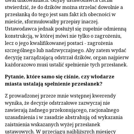
uwarunkowaniach. Gdyby ustawodawca chciał
stwierdzić, że do dzików można strzelać dowolnie a
przesłanką do tego jest sam fakt ich obecności w
mieście, sformułowałby przepisy inaczej.
Ustawodawca jednak posłużył się zupełnie odmienną
konstrukcją, w której mówi nie tylko o zagrożeniu,
lecz o jego kwalifikowanej postaci - zagrożenia
szczególnego lub nadzwyczajnego. Aby zatem wydać
decyzję zarządzającą odstrzał dzików, organ najpierw
każdorazowo musi ustalić spełnienie tych przesłanek.
Pytanie, które samo się ciśnie, czy włodarze
miasta ustalają spełnienie przesłanek?
Z prowadzonej przeze mnie wstępnej kwerendy
wynika, że decyzje odstrzałowe zazwyczaj nie
zawierają żadnego przekonującego, racjonalnego
uzasadnienia i w zasadzie abstrahują od wykazania
zaistnienia wskazanych wyżej przesłanek
ustawowych. W przeciągu najbliższych miesięcy