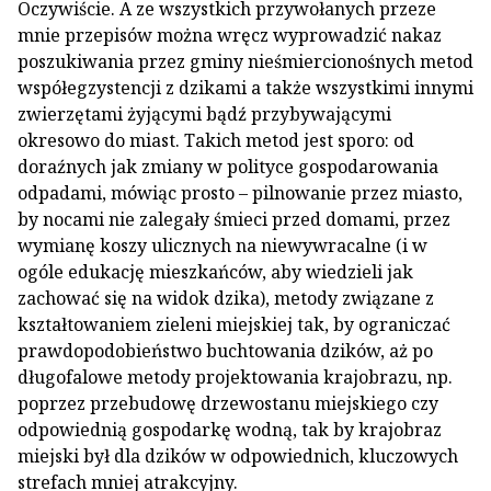
Oczywiście. A ze wszystkich przywołanych przeze
mnie przepisów można wręcz wyprowadzić nakaz
poszukiwania przez gminy nieśmiercionośnych metod
współegzystencji z dzikami a także wszystkimi innymi
zwierzętami żyjącymi bądź przybywającymi
okresowo do miast. Takich metod jest sporo: od
doraźnych jak zmiany w polityce gospodarowania
odpadami, mówiąc prosto – pilnowanie przez miasto,
by nocami nie zalegały śmieci przed domami, przez
wymianę koszy ulicznych na niewywracalne (i w
ogóle edukację mieszkańców, aby wiedzieli jak
zachować się na widok dzika), metody związane z
kształtowaniem zieleni miejskiej tak, by ograniczać
prawdopodobieństwo buchtowania dzików, aż po
długofalowe metody projektowania krajobrazu, np.
poprzez przebudowę drzewostanu miejskiego czy
odpowiednią gospodarkę wodną, tak by krajobraz
miejski był dla dzików w odpowiednich, kluczowych
strefach mniej atrakcyjny.