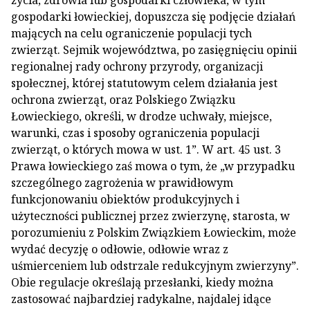
życia, zdrowia lub gospodarki człowieka, w tym
gospodarki łowieckiej, dopuszcza się podjęcie działań
mających na celu ograniczenie populacji tych
zwierząt. Sejmik województwa, po zasięgnięciu opinii
regionalnej rady ochrony przyrody, organizacji
społecznej, której statutowym celem działania jest
ochrona zwierząt, oraz Polskiego Związku
Łowieckiego, określi, w drodze uchwały, miejsce,
warunki, czas i sposoby ograniczenia populacji
zwierząt, o których mowa w ust. 1”. W art. 45 ust. 3
Prawa łowieckiego zaś mowa o tym, że „w przypadku
szczególnego zagrożenia w prawidłowym
funkcjonowaniu obiektów produkcyjnych i
użyteczności publicznej przez zwierzynę, starosta, w
porozumieniu z Polskim Związkiem Łowieckim, może
wydać decyzję o odłowie, odłowie wraz z
uśmierceniem lub odstrzale redukcyjnym zwierzyny”.
Obie regulacje określają przesłanki, kiedy można
zastosować najbardziej radykalne, najdalej idące