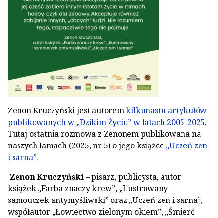
Zenon Kruczyński jest autorem
kilkunastu artykułów
publikowanych w „Dzikim Życiu” w latach 2005-2025
.
Tutaj ostatnia rozmowa z Zenonem publikowana na
naszych łamach (2025, nr 5) o jego książce
„Uczeń zen
i sarna”
.
Zenon Kruczyński
– pisarz, publicysta, autor
książek „Farba znaczy krew”, „Ilustrowany
samouczek antymyśliwski” oraz „Uczeń zen i sarna”,
współautor „Łowiectwo zielonym okiem”, „Śmierć