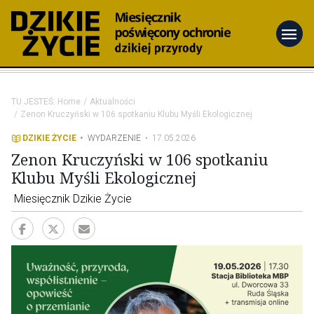
menu
TU JESTEŚ:
Home
Aktualności
Zenon Kruczyński w 106 spotkaniu Klubu Myśli Ekologicznej
DZIKIE ŻYCIE
WYDARZENIE
17.05.2026
Zenon Kruczyński w 106 spotkaniu
Klubu Myśli Ekologicznej
Miesięcznik Dzikie Życie