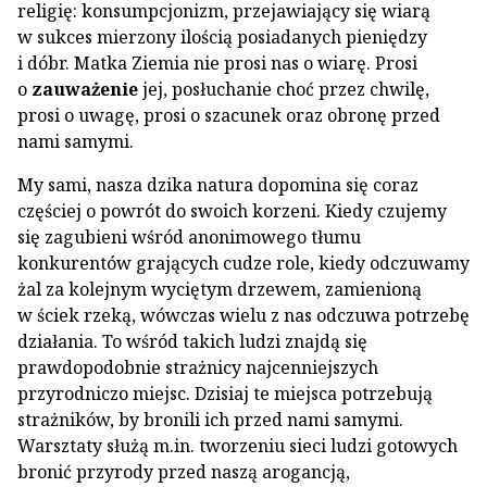
religię: konsumpcjonizm, przejawiający się wiarą
w sukces mierzony ilością posiadanych pieniędzy
i dóbr. Matka Ziemia nie prosi nas o wiarę. Prosi
o
zauważenie
jej, posłuchanie choć przez chwilę,
prosi o uwagę, prosi o szacunek oraz obronę przed
nami samymi.
My sami, nasza dzika natura dopomina się coraz
częściej o powrót do swoich korzeni. Kiedy czujemy
się zagubieni wśród anonimowego tłumu
konkurentów grających cudze role, kiedy odczuwamy
żal za kolejnym wyciętym drzewem, zamienioną
w ściek rzeką, wówczas wielu z nas odczuwa potrzebę
działania. To wśród takich ludzi znajdą się
prawdopodobnie strażnicy najcenniejszych
przyrodniczo miejsc. Dzisiaj te miejsca potrzebują
strażników, by bronili ich przed nami samymi.
Warsztaty służą m.in. tworzeniu sieci ludzi gotowych
bronić przyrody przed naszą arogancją,