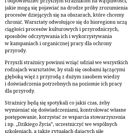
i odpowiedzieć przyszłym strażnikom na wątpliwości,
jakie mogą się pojawiać na drodze próby zrozumienia
procesów dziejących się na obszarach, które chcemy
chronić. Warsztaty odwołujące się do bioregionu uczą
ciągłości procesów kulturowych i przyrodniczych,
sposobów odczytywania ich i wykorzystywania
w kampaniach i organicznej pracy dla ochrony
przyrody.
Przyszli strażnicy powinni wziąć udział we wszystkich
rodzajach warsztatów, by stali się osobami łączącymi
głęboką więź z przyrodą z dużym zasobem wiedzy
i doświadczenia potrzebnych na poziomie ich pracy
dla przyrody.
Strażnicy będą się spotykali co jakiś czas, żeby
wymieniać się doświadczeniami, kontrolować własne
postępowanie, korzystać ze wsparcia stowarzyszenia
i np. „Dzikiego Życia”, uczestniczyć we wspólnych
szkoleniach, a także rytuałach dających siłę