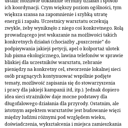
ustalić możliwie dokładnie terminy działań i sposób
ich koordynacji. Czym większy poziom ogólności, tym
większa szansa na zapomnienie i szybką utratę
energii i zapału. Uczestnicy warsztatu oczekują
zwykle, żeby wyniknęło z niego coś konkretnego. Rolą
prowadzącego jest wskazanie na możliwości takich
konkretnych działań (chociażby „puszczenie” do
podpisywania jakiejś petycji, apel o kolportaż ulotek
lub pisma ekologicznego, lawina telefonów w sprawie
bliskiej dla uczestników warsztatu, zebranie
pieniędzy na konkretny cel, stworzenie lokalnej sieci
osób pragnących kontynuować wspólnie podjęte
tematy, możliwość zapisania się do stowarzyszenia
i pracy dla jakiejś kampanii itd, itp.). Jednak dopiero
idea sieci strażników daje mocne podstawy dla
długofalowego działania dla przyrody. Ostatnim, ale
istotnym aspektem warsztatów jest budowanie więzi
między ludźmi różnymi pod względem wieku,
doświadczenia, wykształcenia i miejsca zamieszkania