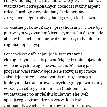
i indywidualną pracą dla dobra całego życia. Podczas
warsztatów bioregionalnych dochodzi ważny aspekt
relacji każdego z wymienionych elementów
z regionem, jego tradycją biologiczną i kulturową.
To właśnie pytanie „Z czym przychodzimy?” może być
pierwszym wyzwaniem kierującym nas ku dążeniu do
obrony bliskich nam miejsc dzikiej przyrody lub bio-
regionalnej tradycji.
Coraz więcej osób zajmuje się warsztatami
ekologicznymi i z całą pewnością będzie się pojawiało
wiele nowych uwag i doświadczeń. W miarę jak
program warsztatów będzie się rozwijał być może
zaistnieje potrzeba wydawania nieregularnego
biuletynu dla osób prowadzących tego typu warsztaty
w różnych odległych miejscach (podobnie do
wydawanego po angielsku biuletynu The Web
opisującego zgromadzenia wszystkich istot
z perspektywy ich uczestników i organizatorów