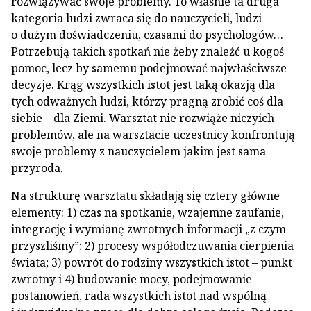
rozwiązywać swoje problemy. To właśnie ta druga
kategoria ludzi zwraca się do nauczycieli, ludzi
o dużym doświadczeniu, czasami do psychologów…
Potrzebują takich spotkań nie żeby znaleźć u kogoś
pomoc, lecz by samemu podejmować najwłaściwsze
decyzje. Krąg wszystkich istot jest taką okazją dla
tych odważnych ludzi, którzy pragną zrobić coś dla
siebie – dla Ziemi. Warsztat nie rozwiąże niczyich
problemów, ale na warsztacie uczestnicy konfrontują
swoje problemy z nauczycielem jakim jest sama
przyroda.
Na strukturę warsztatu składają się cztery główne
elementy: 1) czas na spotkanie, wzajemne zaufanie,
integrację i wymianę zwrotnych informacji „z czym
przyszliśmy”; 2) procesy współodczuwania cierpienia
świata; 3) powrót do rodziny wszystkich istot – punkt
zwrotny i 4) budowanie mocy, podejmowanie
postanowień, rada wszystkich istot nad wspólną