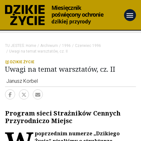
menu
TU JESTEŚ:
Home
Archiwum
1996
Czerwiec 1996
Uwagi na temat warsztatów, cz. II
DZIKIE ŻYCIE
Uwagi na temat warsztatów, cz. II
Janusz Korbel
Program sieci Strażników Cennych
Przyrodniczo Miejsc
W
poprzednim numerze „Dzikiego