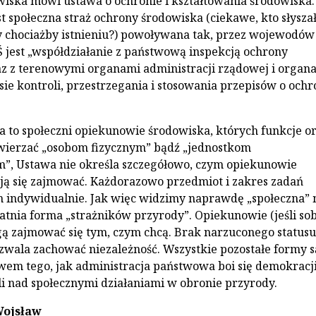
iska mówi ustawa o ochronie i kształtowania środowiska.
st społeczna straż ochrony środowiska (ciekawe, kto słyszał 
zy chociażby istnieniu?) powoływana tak, przez wojewodów
jest „współdziałanie z państwową inspekcją ochrony
z z terenowymi organami administracji rządowej i organ
ie kontroli, przestrzegania i stosowania przepisów o ochr
a to społeczni opiekunowie środowiska, których funkcje o
ierzać „osobom fizycznym” bądź „jednostkom
”, Ustawa nie określa szczegółowo, czym opiekunowie
ą się zajmować. Każdorazowo przedmiot i zakres zadań
m indywidualnie. Jak więc widzimy naprawdę „społeczna”
tatnia forma „strażników przyrody”. Opiekunowie (jeśli sob
 zajmować się tym, czym chcą. Brak narzuconego statusu
wala zachować niezależność. Wszystkie pozostałe formy s
wem tego, jak administracja państwowa boi się demokracj
oli nad społecznymi działaniami w obronie przyrody.
Wojsław