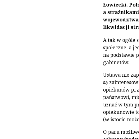
Łowiecki, Pol
a strażnikami
województwac
likwidacji str
A tak w ogóle 
społeczne, a j
na podstawie 
gabinetów.
Ustawa nie zap
są zainteresow
opiekunów prz
państwowi, mi
uznać w tym p
opiekunowie to
(w istocie moż
O paru możliwo