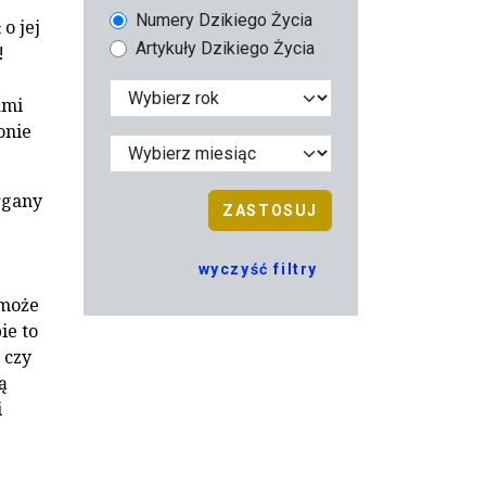
Numery Dzikiego Życia
o jej
Artykuły Dzikiego Życia
!
ami
onie
rgany
ZASTOSUJ
wyczyść filtry
 może
ie to
 czy
ą
i