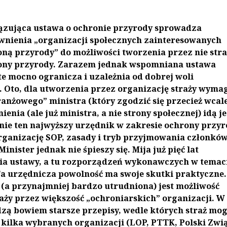
ązująca ustawa o ochronie przyrody sprowadza
wnienia „organizacji społecznych zainteresowanych
ną przyrody” do możliwości tworzenia przez nie stra
ony przyrody. Zarazem jednak wspomniana ustawa
e mocno ogranicza i uzależnia od dobrej woli
. Oto, dla utworzenia przez organizację straży wyma
ranżowego” ministra (który zgodzić się przecież wcale
enia (ale już ministra, a nie strony społecznej) idą j
śnie ten najwyższy urzędnik w zakresie ochrony przy
rganizację SOP, zasady i tryb przyjmowania członkó
Minister jednak nie śpieszy się. Mija już pięć lat
a ustawy, a tu rozporządzeń wykonawczych w temac
a urzędnicza powolność ma swoje skutki praktyczne.
(a przynajmniej bardzo utrudniona) jest możliwość
aży przez większość „ochroniarskich” organizacji. W
zą bowiem starsze przepisy, wedle których straż mog
 kilka wybranych organizacji (LOP, PTTK, Polski Zwi