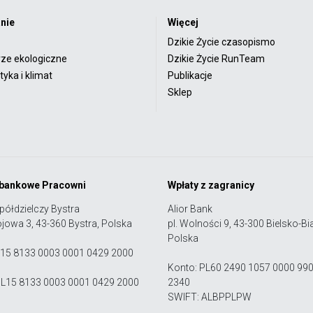
nie
Więcej
Dzikie Życie czasopismo
rze ekologiczne
Dzikie Życie RunTeam
yka i klimat
Publikacje
Sklep
 bankowe Pracowni
Wpłaty z zagranicy
półdzielczy Bystra
Alior Bank
ojowa 3, 43-360 Bystra, Polska
pl. Wolności 9, 43-300 Bielsko-Bia
Polska
 15 8133 0003 0001 0429 2000
Konto: PL60 2490 1057 0000 99
PL15 8133 0003 0001 0429 2000
2340
SWIFT: ALBPPLPW