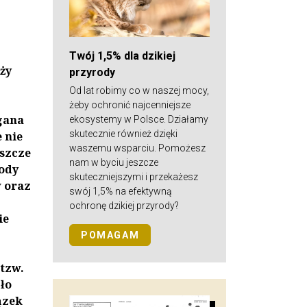
Twój 1,5% dla dzikiej
ży
przyrody
Od lat robimy co w naszej mocy,
żeby ochronić najcenniejsze
gana
ekosystemy w Polsce. Działamy
skutecznie również dzięki
 nie
waszemu wsparciu. Pomożesz
eszcze
nam w byciu jeszcze
rody
skuteczniejszymi i przekażesz
w oraz
swój 1,5% na efektywną
ochronę dzikiej przyrody?
ie
POMAGAM
 tzw.
ło
ązek