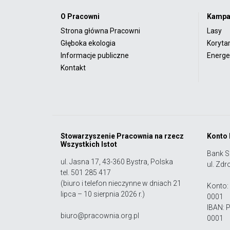
O Pracowni
Kampa
Strona główna Pracowni
Lasy
Głęboka ekologia
Koryta
Informacje publiczne
Energet
Kontakt
Stowarzyszenie Pracownia na rzecz
Konto
Wszystkich Istot
Bank S
ul. Jasna 17, 43-360 Bystra, Polska
ul. Zdr
tel. 501 285 417
(biuro i telefon nieczynne w dniach 21
Konto:
lipca – 10 sierpnia 2026 r.)
0001
IBAN: 
biuro@pracownia.org.pl
0001