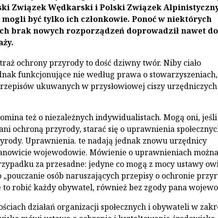
ski Związek Wędkarski i Polski Związek Alpinistyczny
 mogli być tylko ich członkowie. Ponoć w niektórych
h brak nowych rozporządzeń doprowadził nawet do
aży.
straż ochrony przyrody to dość dziwny twór. Niby ciało
ednak funkcjonujące nie według prawa o stowarzyszeniach,
przepisów ukuwanych w przysłowiowej ciszy urzędniczych
omina też o niezależnych indywidualistach. Mogą oni, jeśli
ani ochroną przyrody, starać się o uprawnienia społecznyc
yrody. Uprawnienia. te nadają jednak znowu urzędnicy
anowicie wojewodowie. Mówienie o uprawnieniach możn
rzypadku za przesadne: jedyne co mogą z mocy ustawy ow
 „pouczanie osób naruszających przepisy o ochronie przy
e to robić każdy obywatel, również bez zgody pana wojewo
ściach działań organizacji społecznych i obywateli w zakr