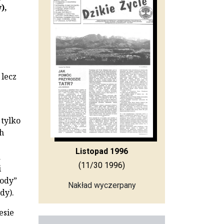
),
 lecz
 tylko
h
Listopad 1996
a
(11/30 1996)
i
rody”
Nakład wyczerpany
dy).
esie