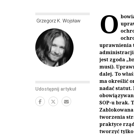
O
bowi
Grzegorz K. Wojsław
upra
ochro
ochr
uprawnienia t
administracji
jest zgoda „b
musi). Uprawni
dalej. To wła
ma określić o
nadać statut. 
Udostępnij artykuł
obowiązywani
SOP-u brak. T
Zablokowana 
tworzenia str
praktyce rząd
tworzyć tylko