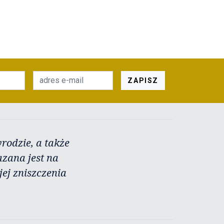
ZAPISZ
rodzie, a także
azana jest na
ej zniszczenia