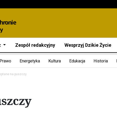
ż
Zespół redakcyjny
Wesprzyj Dzikie Życie
Prawo
Energetyka
Kultura
Edukacja
Historia
eptane na puszczy
uszczy