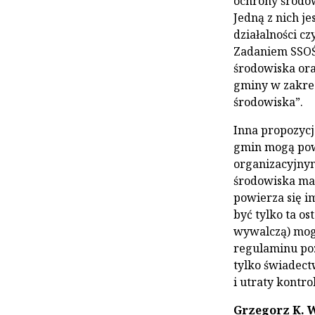
ochrony środow
Jedną z nich je
działalności c
Zadaniem SSOŚ 
środowiska ora
gminy w zakres
środowiska”.
Inna propozycj
gmin mogą pow
organizacyjnym
środowiska maj
powierza się i
być tylko ta os
wywalczą) mogą
regulaminu poz
tylko świadect
i utraty kontr
Grzegorz K. 