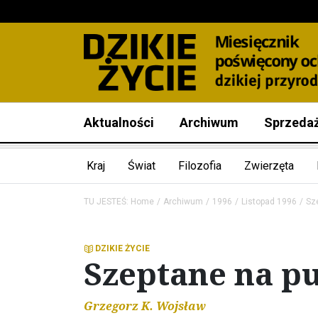
Aktualności
Archiwum
Sprzeda
Kraj
Świat
Filozofia
Zwierzęta
TU JESTEŚ:
Home
Archiwum
1996
Listopad 1996
Sz
DZIKIE ŻYCIE
Szeptane na p
Grzegorz K. Wojsław