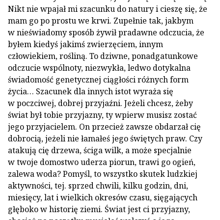
Nikt nie wpajał mi szacunku do natury i cieszę się, że
mam go po prostu we krwi. Zupełnie tak, jakbym
w nieświadomy sposób żywił pradawne odczucia, że
byłem kiedyś jakimś zwierzęciem, innym
człowiekiem, rośliną. To dziwne, ponadgatunkowe
odczucie wspólnoty, niezwykła, ledwo dotykalna
świadomość genetycznej ciągłości różnych form
życia… Szacunek dla innych istot wyraża się
w poczciwej, dobrej przyjaźni. Jeżeli chcesz, żeby
świat był tobie przyjazny, ty wpierw musisz zostać
jego przyjacielem. On przecież zawsze obdarzał cię
dobrocią, jeżeli nie łamałeś jego świętych praw. Czy
atakują cię drzewa, ściga wilk, a może specjalnie
w twoje domostwo uderza piorun, trawi go ogień,
zalewa woda? Pomyśl, to wszystko skutek ludzkiej
aktywności, tej. sprzed chwili, kilku godzin, dni,
miesięcy, lat i wielkich okresów czasu, sięgających
głęboko w historię ziemi. Świat jest ci przyjazny,