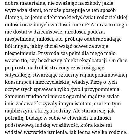
dobra materialne, nie zważając na szkody jakie
wyrządza ziemi, to może postępuje w ten sposób
dlatego, że jemu odebrano kiedyś świat rodzicielskiej
miłości oraz innych wartości i uczuć? A teraz to czego
nie dostał w dzieciństwie, młodości, podczas
niespełnionej miłości, etc. próbuje odebrać zadając
ból innym, jakby chciał wziąć odwet za swoje
niespełnienia. Przyroda zaś pełni dla niego mało
ważne tło, czy bezduszny obiekt eksploatacji. On chce
po prostu nadrobić stracony czas i osiągnąć
satysfakcję, stwarzając sztuczny raj niepohamowanej
konsumpcji i niszczycielskiej władzy. Piszę o tych
oczywistych sprawach tylko gwoli przypomnienia.
Samemu trudno mi nieraz ogarniać mądrze świat
i nie zadawać krzywdy innym istotom, czasem tym
najbliższym, z kręgu rodziny. Ale staram się, jak
potrafię, budząc w sobie w chwilach trudności
podstawową ludzką wrażliwość, która każe mi
widzieć wszystkie istnienia, jak jedną wielką rodzinę.