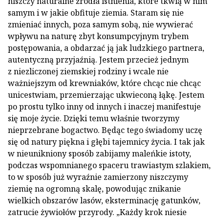
niszczy naturalne źródła istnienia, które tkwią w nim
samym i w jakie obfituje ziemia. Staram się nie
zmieniać innych, poza samym sobą, nie wywierać
wpływu na naturę zbyt konsumpcyjnym trybem
postępowania, a obdarzać ją jak ludzkiego partnera,
autentyczną przyjaźnią. Jestem przecież jednym
z niezliczonej ziemskiej rodziny i wcale nie
ważniejszym od krewniaków, które chcąc nie chcąc
unicestwiam, przemierzając ukwieconą łąkę. Jestem
po prostu tylko inny od innych i inaczej manifestuje
się moje życie. Dzięki temu właśnie tworzymy
nieprzebrane bogactwo. Będąc tego świadomy uczę
się od natury piękna i głębi tajemnicy życia. I tak jak
w nieunikniony sposób zabijamy maleńkie istoty,
podczas wspomnianego spaceru trawiastym szlakiem,
to w sposób już wyraźnie zamierzony niszczymy
ziemię na ogromną skalę, powodując znikanie
wielkich obszarów lasów, eksterminację gatunków,
zatrucie żywiołów przyrody. „Każdy krok niesie