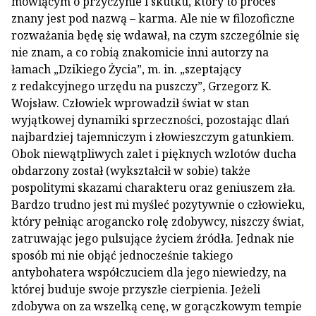
mówiącym o przyczynie i skutku, który to proces
znany jest pod nazwą – karma. Ale nie w filozoficzne
rozważania będę się wdawał, na czym szczególnie się
nie znam, a co robią znakomicie inni autorzy na
łamach „Dzikiego Życia”, m. in. „szeptający
z redakcyjnego urzędu na puszczy”, Grzegorz K.
Wojsław. Człowiek wprowadził świat w stan
wyjątkowej dynamiki sprzeczności, pozostając dlań
najbardziej tajemniczym i złowieszczym gatunkiem.
Obok niewątpliwych zalet i pięknych wzlotów ducha
obdarzony został (wykształcił w sobie) także
pospolitymi skazami charakteru oraz geniuszem zła.
Bardzo trudno jest mi myśleć pozytywnie o człowieku,
który pełniąc arogancko rolę zdobywcy, niszczy świat,
zatruwając jego pulsujące życiem źródła. Jednak nie
sposób mi nie objąć jednocześnie takiego
antybohatera współczuciem dla jego niewiedzy, na
której buduje swoje przyszłe cierpienia. Jeżeli
zdobywa on za wszelką cenę, w gorączkowym tempie