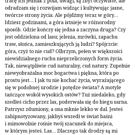
tracę ich jednak z pola, uwagi, są zbyt oczywiste, ale
odradzam się i rozwijam widząc i kultywując jasne,
twórcze strony życia. Ale pójdźmy teraz w góry…
Idziesz godzinami, a góra istnieje w różnorodny
sposób. Gdzie kończy się jedna a zaczyna druga? Czy
jest oddzielona od lasu; jelenia, mrówki, zapachu
traw, słońca, zamieszkujących ją ludzi? Spójrzcie:
góra, czyż to nie cud? Olbrzym, pełen w większości
niewidzialnego ruchu nieprzeliczonych form życia.
Tak, niewątpliwie cud naturalny, cud natury. Zupełnie
niewyobrażalna moc bogactwa i piękna, która po
prostu jest… I jak tu nie kochać życia, wyrażającego
się w podobnej urodzie i potędze świata? A motyle
tańczące wokół wysokich ostów? Tuż niedaleko, gdy
szedłeś cicho przez las, poderwała się do biegu sarna.
Patrzysz zdumiony, a ona mknie lekko w dal. Jesteś
zahipnotyzowany, jakbyś wszedł w świat baśni
i mimowolnie rośnie twój szacunek do miejsca,
w którym jesteś. Las… Dlaczego tak drodzy są mi