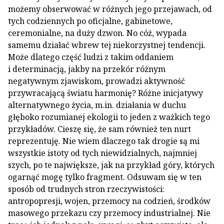
możemy obserwować w różnych jego przejawach, od
tych codziennych po oficjalne, gabinetowe,
ceremonialne, na duży dzwon. No cóż, wypada
samemu działać wbrew tej niekorzystnej tendencji.
Może dlatego część ludzi z takim oddaniem
i determinacją, jakby na przekór różnym
negatywnym zjawiskom, prowadzi aktywność
przywracającą światu harmonię? Różne inicjatywy
alternatywnego życia, m.in. działania w duchu
głęboko rozumianej ekologii to jeden z ważkich tego
przykładów. Cieszę się, że sam również ten nurt
reprezentuję. Nie wiem dlaczego tak drogie są mi
wszystkie istoty od tych niewidzialnych, najmniej
szych, po te największe, jak na przykład góry, których
ogarnąć mogę tylko fragment. Odsuwam się w ten
sposób od trudnych stron rzeczywistości:
antropopresji, wojen, przemocy na codzień, środków
masowego przekazu czy przemocy industrialnej. Nie