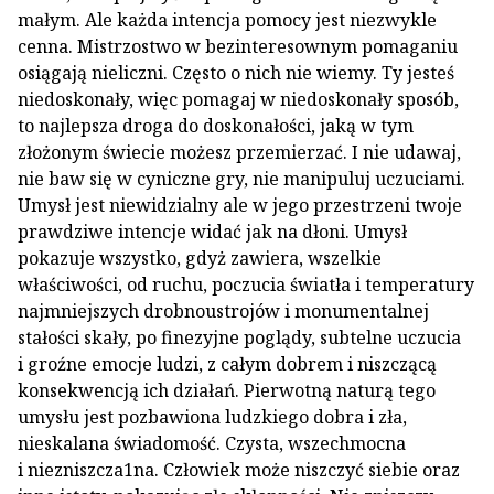
małym. Ale każda intencja pomocy jest niezwykle
cenna. Mistrzostwo w bezinteresownym pomaganiu
osiągają nieliczni. Często o nich nie wiemy. Ty jesteś
niedoskonały, więc pomagaj w niedoskonały sposób,
to najlepsza droga do doskonałości, jaką w tym
złożonym świecie możesz przemierzać. I nie udawaj,
nie baw się w cyniczne gry, nie manipuluj uczuciami.
Umysł jest niewidzialny ale w jego przestrzeni twoje
prawdziwe intencje widać jak na dłoni. Umysł
pokazuje wszystko, gdyż zawiera, wszelkie
właściwości, od ruchu, poczucia światła i temperatury
najmniejszych drobnoustrojów i monumentalnej
stałości skały, po finezyjne poglądy, subtelne uczucia
i groźne emocje ludzi, z całym dobrem i niszczącą
konsekwencją ich działań. Pierwotną naturą tego
umysłu jest pozbawiona ludzkiego dobra i zła,
nieskalana świadomość. Czysta, wszechmocna
i niezniszcza1na. Człowiek może niszczyć siebie oraz