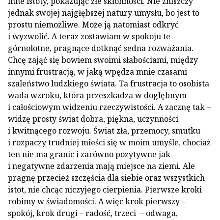
inne istoty, pokazując złe skłonności. Nie zniszczy
jednak swojej najgłębszej natury umysłu, bo jest to
prostu niemożliwe. Może ją natomiast odkryć
i wyzwolić. A teraz zostawiam w spokoju te
górnolotne, pragnące dotknąć sedna rozważania.
Chcę zająć się bowiem swoimi słabościami, między
innymi frustracją, w jaką wpędza mnie czasami
szaleństwo ludzkiego świata. Ta frustracja to osobista
wada wzroku, która przeszkadza w dogłębnym
i całościowym widzeniu rzeczywistości. A zacznę tak –
widzę prosty świat dobra, piękna, uczynności
i kwitnącego rozwoju. Świat zła, przemocy, smutku
i rozpaczy trudniej mieści się w moim umyśle, chociaż
ten nie ma granic i zarówno pozytywne jak
i negatywne zdarzenia mają miejsce na ziemi. Ale
pragnę przecież szczęścia dla siebie oraz wszystkich
istot, nie chcąc niczyjego cierpienia. Pierwsze kroki
robimy w świadomości. A więc krok pierwszy –
spokój, krok drugi – radość, trzeci – odwaga,