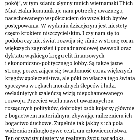
pokój”, w tym zdaniu słynny mnich wietnamski Thich
Nhat Hahn komunikuje nam potrzebę uważnego,
nacechowanego współczuciem do wszelkich bytów
postępowania. W wydaniu dzisiejszym jest niestety
często krokiem niszczycielskim. I czy nam się to
podoba czy nie, świat rozwija się silnie w stronę coraz
większych zagrożeń i ponadnarodowej swawoli oraz
dyktatu wąskiego kręgu elit finansowych
i ekonomiczno-politycznego lobby. Są także jasne
strony, poszerzająca się świadomość coraz większych
kręgów społeczeństwa, ale póki co władza tego świata
spoczywa w rękach moralnych ślepców i ludzi
owładniętych szaleńczą wizją niepohamowanego
rozwoju. Przecież wielu nawet uważanych za
rozsądnych polityków, dobrobyt osób kojarzy głównie
z bogactwem materialnym, zbywając milczeniem ich
bogactwo duchowe. Zupełnie tak jakby z ich pola
widzenia zniknęło żywe centrum człowieczeństwa.
Ten oczywisty niestety w realnym życiu paradoks,