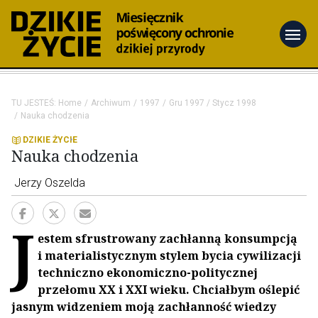
menu
TU JESTEŚ:
Home
Archiwum
1997
Gru 1997 / Stycz 1998
Nauka chodzenia
DZIKIE ŻYCIE
Nauka chodzenia
Jerzy Oszelda
J
estem sfrustrowany zachłanną konsumpcją
i materialistycznym stylem bycia cywilizacji
techniczno ekonomiczno-politycznej
przełomu XX i XXI wieku. Chciałbym oślepić
jasnym widzeniem moją zachłanność wiedzy