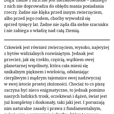
Boga. Żadne z nich nie jest niezadowolone – żadnego
z nich nie doprowadza do obłędu mania posiadania
rzeczy. Żadne nie klęka przed innym zwierzęciem,
albo przed jego rodem, choćby wywodził się
sprzed tysięcy lat. Żadne nie żąda dla siebie szacunku
i nie zabiega o władzę nad całą Ziemią.
Człowiek jest również zwierzęciem, wysoko, najwyżej
z bytów widzialnych rozwiniętym. Jednak jest
przecież, jak się rzekło, częścią, wątkiem owej
planetarnej wspólnoty, która cała mieni się
unikalnym pięknem i wielością, odsłaniając
cierpliwym i mądrym tajemnice swej nadzwyczaj
w swej istocie prostej złożoności. Chociaż to co piszę
zaczyna być nieco enigmatyczne, to jednak pomimo
naszych ludzkich trosk, oczekiwań i dążeń, świat jest
już kompletny i doskonały, taki jaki jest. I poruszają
nim naturalne zasady i prawa z fundamentalnym,