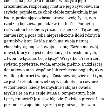
chociaż na początku musiałeś walczyć o jego
zrozumienie, rozpoznając naturę jego żywiołów. Im
szybciej pojmiesz, że obok ciebie zamieszkują inne
istoty, posiadające własne prawa i wolę życia, tym
rzadziej będziesz. popadał w trudności. Pamiętaj
i uświadom to sobie wyraźnie raz jeszcze. Tę ziemię
zamieszkują poza tobą nieprzeliczone ilości różnych
gatunków istot. Każda z nich ma swoją naturę,
chciałoby się napisać swoją… istotę. Każda ma swój
umysł, który nie jest oddzielony od umysłu innych,
z twoim włącznie. Co je łączy? Wszystko. Przestrzeń,
światło, powietrze, woda, emocje, piękno. Ludzi łączą
dodatkowo m.in. wspólne lub rozbieżne poglądy, akty
wielkiej dobroci i wojny… Zastanów się więc nad tym,
że jesteś członkiem wielkiej wspólnoty i to również
w momencie, kiedy bezmyślnie zabijasz owada.
Myślisz że on nie czuje światła, temperatury, bólu
i przyjemności? Jesteś w błędzie. Podziela przecież, na
poziomie swojej biologicznej organizacji, ten sam