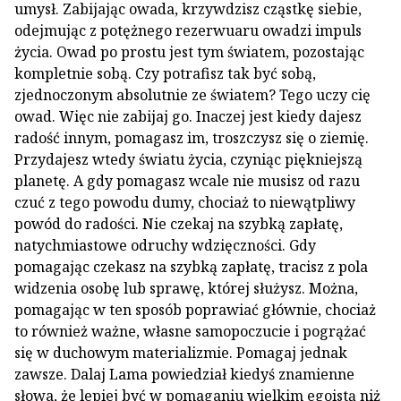
umysł. Zabijając owada, krzywdzisz cząstkę siebie,
odejmując z potężnego rezerwuaru owadzi impuls
życia. Owad po prostu jest tym światem, pozostając
kompletnie sobą. Czy potrafisz tak być sobą,
zjednoczonym absolutnie ze światem? Tego uczy cię
owad. Więc nie zabijaj go. Inaczej jest kiedy dajesz
radość innym, pomagasz im, troszczysz się o ziemię.
Przydajesz wtedy światu życia, czyniąc piękniejszą
planetę. A gdy pomagasz wcale nie musisz od razu
czuć z tego powodu dumy, chociaż to niewątpliwy
powód do radości. Nie czekaj na szybką zapłatę,
natychmiastowe odruchy wdzięczności. Gdy
pomagając czekasz na szybką zapłatę, tracisz z pola
widzenia osobę lub sprawę, której służysz. Można,
pomagając w ten sposób poprawiać głównie, chociaż
to również ważne, własne samopoczucie i pogrążać
się w duchowym materializmie. Pomagaj jednak
zawsze. Dalaj Lama powiedział kiedyś znamienne
słowa, że lepiej być w pomaganiu wielkim egoistą niż