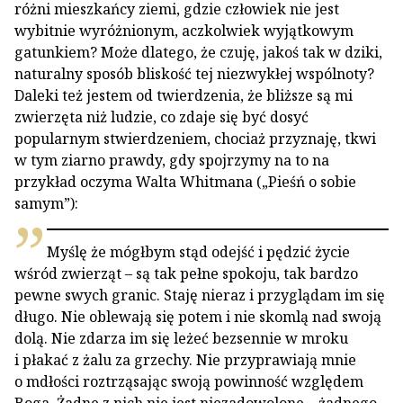
różni mieszkańcy ziemi, gdzie człowiek nie jest
wybitnie wyróżnionym, aczkolwiek wyjątkowym
gatunkiem? Może dlatego, że czuję, jakoś tak w dziki,
naturalny sposób bliskość tej niezwykłej wspólnoty?
Daleki też jestem od twierdzenia, że bliższe są mi
zwierzęta niż ludzie, co zdaje się być dosyć
popularnym stwierdzeniem, chociaż przyznaję, tkwi
w tym ziarno prawdy, gdy spojrzymy na to na
przykład oczyma Walta Whitmana („Pieśń o sobie
samym”):
Myślę że mógłbym stąd odejść i pędzić życie
wśród zwierząt – są tak pełne spokoju, tak bardzo
pewne swych granic. Staję nieraz i przyglądam im się
długo. Nie oblewają się potem i nie skomlą nad swoją
dolą. Nie zdarza im się leżeć bezsennie w mroku
i płakać z żalu za grzechy. Nie przyprawiają mnie
o mdłości roztrząsając swoją powinność względem