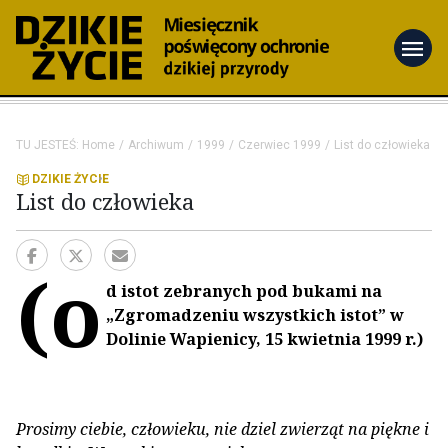
menu
TU JESTEŚ:
Home
Archiwum
1999
Czerwiec 1999
List do człowieka
DZIKIE ŻYCIE
List do człowieka
(o
d istot zebranych pod bukami na
„Zgromadzeniu wszystkich istot” w
Dolinie Wapienicy, 15 kwietnia 1999 r.)
Prosimy ciebie, człowieku, nie dziel zwierząt na piękne i