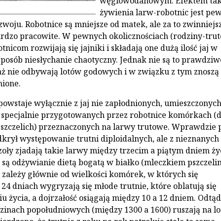
węglowodanowym. Efektem taki
żywienia larw-robotnic jest pe
woju. Robotnice są mniejsze od matek, ale za to zwinniejs
bardzo pracowite. W pewnych okolicznościach (rodzi­ny-trut
nicom rozwijają się jajniki i składają one dużą ilość jaj w
posób niesłychanie chaotyczny. Jednak nie są to prawdziw
ż nie odby­wają lotów godowych i w związku z tym zno­szą 
nione.
owstaje wyłącznie z jaj nie zapłodnionych, umieszczonyc
 specjalnie przygotowanych przez robotnice komórkach (
szczelich) przeznaczonych na larwy trutowe. Wprawdzie p
krył występowanie trutni diploidalnych, ale z nieznanych
oły zjadają takie larwy między trzecim a pią­tym dniem ży
są odżywianie dietą bogatą w białko (mleczkiem pszczelim
i zależy głównie od wielkości komórek, w których się
4 dniach wygryzają się młode trutnie, które obla­tują się
u życia, a dojrzałość osią­gają między 10 a 12 dniem. Odtą
inach popołudniowych (między 1300 a 1600) ruszają na lo