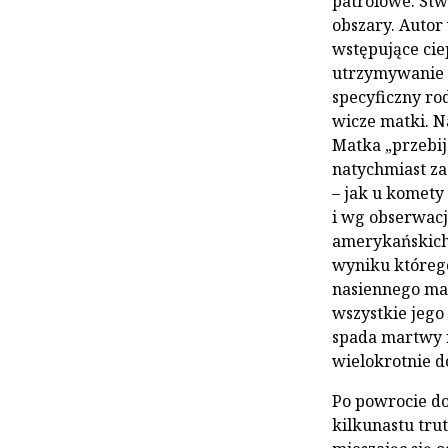
patrolowe. Stwi
obszary. Autor
wstępujące cie
utrzy­mywanie 
specyficzny rod
wicze matki. 
Matka „przebija
natychmiast za
– jak u komety
i wg obserwacj
amerykańskich 
wyniku którego
nasiennego mat
wszyst­kie jego
spada martwy n
wielokrotnie do
Po powrocie do 
kilkunastu trut