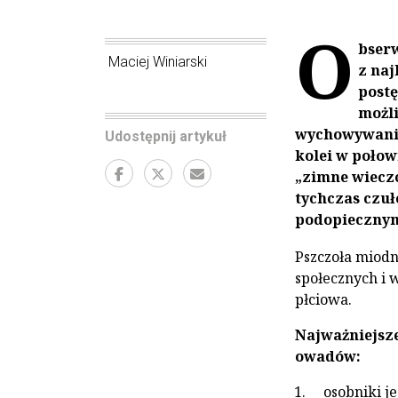
O
bserw
Maciej Winiarski
z naj
postę
możli
wychowywaniu 
Udostępnij artykuł
kolei w połowi
„zimne wieczor
tychczas czu
podopiecznym 
Pszczoła miodn
społecznych i 
płciowa.
Najważniejsze
owadów:
osobniki j