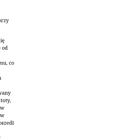
przy
ię
e od
mu, co
h
owany
toty,
 w
ów
oszedł
w