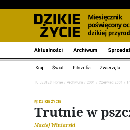
Aktualności
Archiwum
Sprzeda
Kraj
Świat
Filozofia
Zwierzęta
TU JESTEŚ:
Home
Archiwum
2001
Czerwiec 2001
Tr
DZIKIE ŻYCIE
Trutnie w pszc
Maciej Winiarski