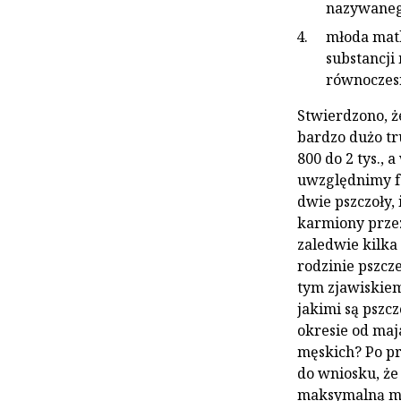
nazywanego
młoda matk
substancji
równoczesn
Stwierdzono, ż
bardzo dużo tru
800 do 2 tys., 
uwzględni­my f
dwie pszczoły,
karmiony przez
zaledwie kilka
rodzinie pszcz
tym zjawiskiem 
jakimi są pszcz
okresie od maj
mę­skich? Po p
do wniosku, że 
maksymalną moż