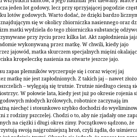
d wszystkich sam­ców, a jego nadmiar jest ulewany. Matce 
cza jeden lot godowy, lecz przy sprzyjającej pogodzie częs
lku lotów godowych. Warto dodać, że dzięki bar­dzo liczny
znajdującym się w okolicy zbiorniczka nasiennego oraz dz
izm matki wydziela do tego zbior­niczka substancję odżywc
zy­mywane przy życiu przez kilka lat. Akt zapłodnienia jaja
adomie wy­konywaną przez matkę. W chwili, kiedy jajo
przez jajowód, matka skurczem spe­cjalnych mięśni okalają
i­ska kropeleczkę nasienia na otwarte jeszcze jajo.
u zapas plemników wyczer­puje się i coraz więcej jaj
z mat­kę nie jest zapłodnionych. Z takich jaj – nawet złoż
czelich – wylęgają się trut­nie. Trutnie niedługo cieszą si
o­strzyc. W połowie lata, kiedy jest już po okresie rojenia s
ów godowych młodych królowych, robot­nice zaczynają im
ną nie­chęć i stosunkowo szybko dochodzi do wyeliminow
ni z rodzi­ny pszczelej. Chodzi o to, aby nie zjadały one za
ch na ciężki i długi okres zimy. Początkowo sądzono, że
zystują swoją najgroźniejszą broń, czyli żądła, do uśmierc