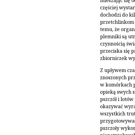
mieszając się o
częściej wystar
dochodzi do ki
przetchlinkom 
temu, że organ
plemniki są utr
czynnością świ
przeciska się 
zbiorniczek wyc
Z upływem czas
znoszonych prze
w komórkach psz
opieką swych si
psz­czół i lot
okazywać wyraź
wszystkich trut
przygotowywany
pszczoły wykor