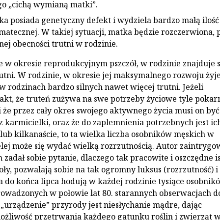
 „cichą wymia­ną matki”.
a posiada genetyczny defekt i wydziela bardzo małą ilość
 matecznej. W takiej sytuacji, matka będzie rozczer­wiona, 
ej obecności trutni w rodzinie.
e w okresie reprodukcyjnym pszczół, w rodzinie znajduje s
t­ni. W rodzinie, w okresie jej maksymalnego roz­woju żyj
a w rodzinach bardzo silnych nawet więcej trutni. Jeżeli
akt, że truteń zużywa na swe potrzeby ży­ciowe tyle pokar
 i że przez cały okres swojego aktywnego życia musi on być
 karmicielki, oraz że do za­plemnienia potrzebnych jest ic
 lub kilkanaście, to ta wielka liczba osobników męskich w
elej może się wydać wielką rozrzut­nością. Autor zaintryg
zadał sobie pytanie, dlaczego tak pracowite i oszczędne is
oły, pozwalają sobie na tak ogrom­ny luksus (rozrzutność) i
a do końca lipca hodują w każdej rodzinie tysiące osobnik
rowadzonych w połowie lat 80. staran­nych obserwacjach d
„urządzenie” przyrody jest niesłychanie mądre, da­jąc
liwość przetrwania każdego ga­tunku roślin i zwierząt 