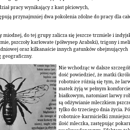
dział pracy wynikający z kast płciowych,
pują przynajmniej dwa pokolenia zdolne do pracy dla cał
 miodnej, do tej grupy zalicza się jeszcze trzmiele i indyjs
­mie, pszczoły karłowate (półwysep Arabski), tri­gony i me
udniowej oraz kilkanaście innych gatunków obejmujących
g geograficzny.
Nie wchodząc w dalsze szczegół
dość po­wiedzieć, że matki (król
robotnice różnią się tym, że lar
matek żyją w pełnym komfor­ci
białkowym, natomiast larwy ro
są odżywianie mleczkiem pszcz
tylko do trze­ciego dnia życia. P
robotnice-karmiciel­ki zmniejsz
ilość mleczka, zastępując pok