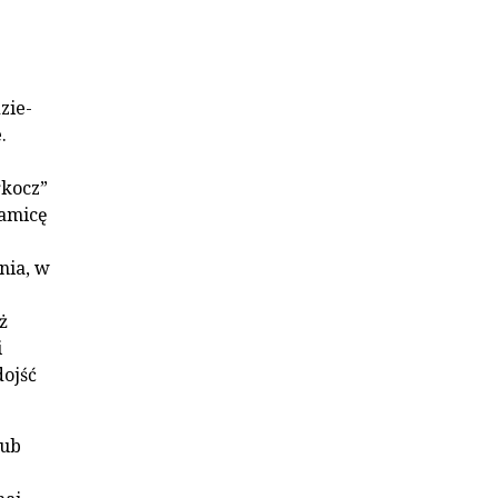
zie­
.
rkocz”
samicę
nia, w
ż
i
dojść
lub