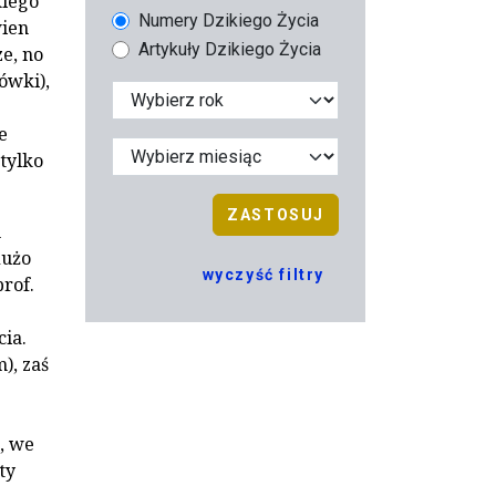
e­go
Numery Dzikiego Życia
wien
Artykuły Dzikiego Życia
ze, no
ówki),
e
tylko
ZASTOSUJ
h
dużo
wyczyść filtry
rof.
cia.
), zaś
d, we
ty