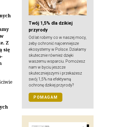
dnych
Twój 1,5% dla dzikiej
mamy
przyrody
 w
Od lat robimy co w naszej mocy,
e. Z
żeby ochronić najcenniejsze
ą się
ekosystemy w Polsce. Działamy
skutecznie również dzięki
o­
waszemu wsparciu. Pomożesz
m
nam w byciu jeszcze
skuteczniejszymi i przekażesz
swój 1,5% na efektywną
ściwie
ochronę dzikiej przyrody?
POMAGAM
nych