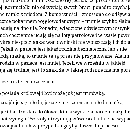
już rodzinie trutni. Okazało się jednak, że proces ten prz
j. Karmicielki nie odżywiają swych braci, po­nadto spychaj
jne ramki z mio­dem. Z konieczności – zmuszone do odżywi
łącznie pokarmem węglowodano­wym – trutnie szybko słabn
padają na dno ula. Ponadto, wiedzione odwiecz­nym instyn
 nich codzien­nie udają się na loty patrolowe i w czasie pow
zykra niespodzianka: wartownicz­ki nie wpuszczają ich do u
Je­żeli w pasiece jest jakaś rodzina bezmateczna lub z nie
odą matką, to trutnie te są przez nie przyjmowane. Ale im 
 rodzin w pasiece jest mniej. Jeżeli we wrześniu w jakiejś
ją się trutnie, jest to znak, że w takiej rodzinie nie ma por
oże o czterech rzeczach:
e posiada królowej i być może już jest trutówką,
 znajduje się młoda, jeszcze nie czerwiąca młoda matka,
 jest bardzo stara królowa, która wydziela bardzo małą ilo
atczynego. Pszczoły utrzymują wówczas trutnie na wy­p
owa padła lub w przypadku gdy­by doszło do procesu