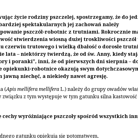
ując życie rodziny pszczelej, spostrze­gamy, że do je
bardziej spektakular­nych jej zachowań należy
powanie pszczół-robotnic z trutniami. Rokrocznie 
wość stwierdzenia wiosną dużej troskliwo­ści pszczół
czerwiu trutowe­go i wielką dbałość o dorosłe trutni
e lata – niektórzy twierdzą, że od św. Anny, kiedy staj
y i po­ranki”, inni, że od pierwszych dni sierpnia – d
łe opiekunki-robotnice okazują swym dotychczasowy
jawną niechęć, a niekiedy nawet agresję.
a (
Apis mellifera mellifera
L.) należy do grupy owadów wła
w związku z tym występuje w tym gatunku silna kastowość
 cechy wyróżniające pszczoły spośród wszystkich in
ednego gatunku opiekują się potomstwem,