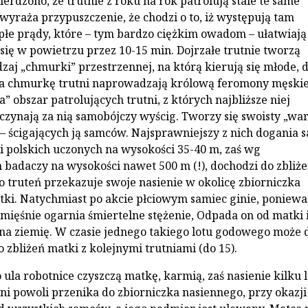
erdzono, że trut­nie z roku na rok patrolują stale te same
 wyraża przypuszczenie, że chodzi o to, iż występują tam
płe prądy, które – tym bardzo ciężkim owadom – ułatwiają
się w powietrzu przez 10-15 min. Dojrzałe trutnie tworzą
zaj „chmurki” przestrzennej, na którą kierują się młode, d
Na chmurkę trutni naprowadzają królową feromony męskie
” ob­szar patrolujących trutni, z których najbliższe niej
czynają za nią samobójczy wyścig. Tworzy się swoisty „wa
 – ścigających ją samców. Najsprawniej­szy z nich dogania 
i pol­skich uczonych na wysokości 35-40 m, zaś wg
badaczy na wysokości nawet 500 m (!), dochodzi do zbliże
 truteń przekazuje swoje nasienie w okolicę zbiorniczka
ki. Natychmiast po akcie płciowym samiec ginie, poniewa
 mięśnie ogarnia śmiertelne stężenie, Od­pada on od matki 
a ziemię. W czasie jednego takiego lotu godowego może 
 zbliżeń matki z kolejny­mi trutniami (do 15).
ula robotnice czyszczą mat­kę, karmią, zaś nasienie kilku 
­ni powoli przenika do zbiorniczka nasiennego, przy okazji