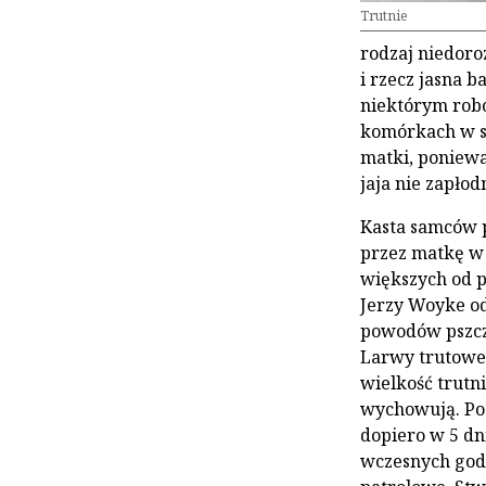
Trutnie
rodzaj niedoroz
i rzecz jasna 
niektórym robot
komór­kach w s
matki, poniewa
jaja nie zapłod
Kasta samców p
przez matkę w
większych od p
Jerzy Woyke od
powodów psz­cz
Larwy trutowe 
wielkość trutn
wychowują. Po 2
dopiero w 5 dni
wczesnych godz