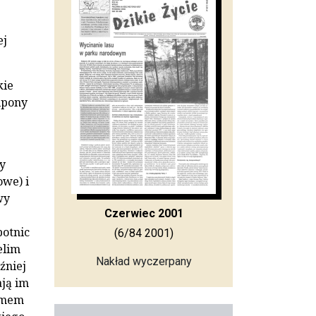
ej
kie
lipony
y
owe) i
wy
Czerwiec 2001
e
botnic
(6/84 2001)
elim
Nakład wyczerpany
óźniej
ają im
armem