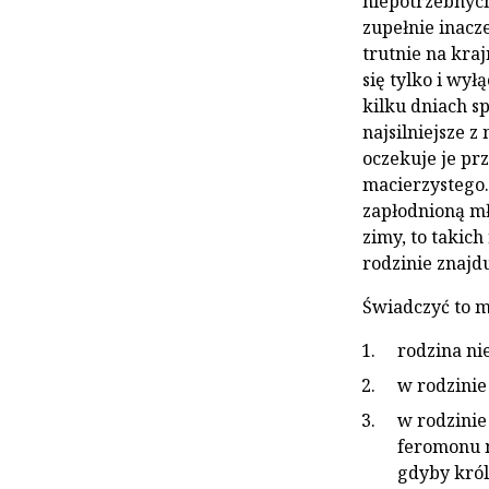
niepotrzebnych 
zupełnie inacze
trutnie na kra
się tylko i wy
kilku dniach s
najsilniejsze z
oczekuje je pr
macierzystego. 
zapłodnioną mł
zimy, to takich
rodzinie znajdu
Świadczyć to m
rodzina ni
w rodzinie
w rodzinie
feromonu m
gdyby król