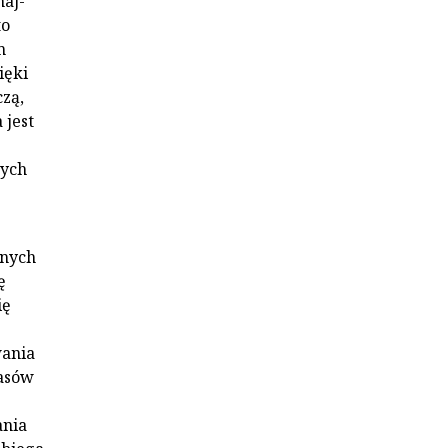
naj­
to
m
ięki
zą,
 jest
cych
onych
ę
ię
a­nia
pasów
ania