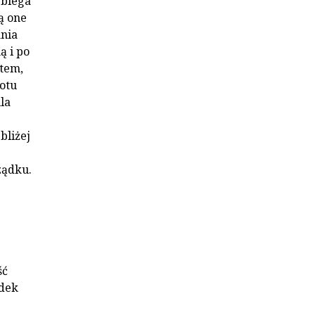
ebiega
ą one
ania
ą i po
ktem,
rotu
la
bliżej
ząd­ku.
ść
adek