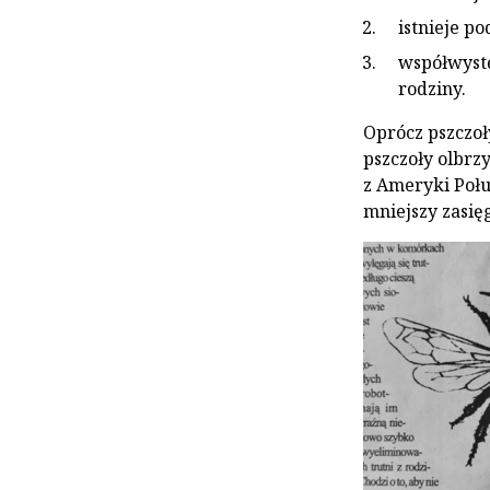
istnieje po
współwystę
rodziny.
Oprócz pszczoły
pszczoły olbrzy
z Ameryki Poł
mniejszy zasię