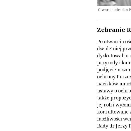
Otwarcie ośrodka Pr
Zebranie 
Po otwarciu oś
dwuletniej prz
dyskutowali o 
przyrody i kam
podjęciem szer
ochrony Puszcz
nacisków umoż
ustawy o ochro
także propozyc
jej roli i wyło
konsultowane z
możliwości wci
Rady dr Jerzy P