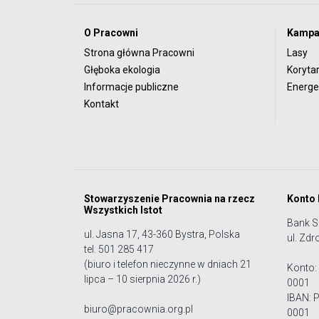
O Pracowni
Kampa
Strona główna Pracowni
Lasy
Głęboka ekologia
Koryta
Informacje publiczne
Energet
Kontakt
Stowarzyszenie Pracownia na rzecz
Konto
Wszystkich Istot
Bank S
ul. Jasna 17, 43-360 Bystra, Polska
ul. Zdr
tel. 501 285 417
(biuro i telefon nieczynne w dniach 21
Konto:
lipca – 10 sierpnia 2026 r.)
0001
IBAN: 
biuro@pracownia.org.pl
0001