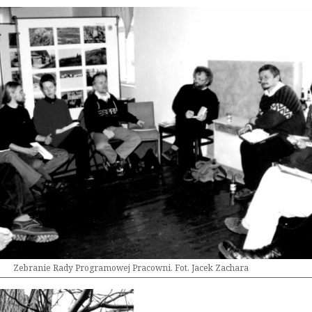
Zebranie Rady Programowej Pracowni. Fot. Jacek Zachara