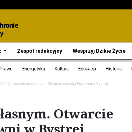
ż
Zespół redakcyjny
Wesprzyj Dzikie Życie
Prawo
Energetyka
Kultura
Edukacja
Historia
002
Nareszcie na własnym. Otwarcie ośrodka Pracowni w Bystrej
własnym. Otwarcie
wni w Bystrej