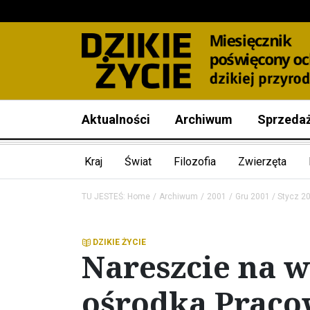
Aktualności
Archiwum
Sprzeda
Kraj
Świat
Filozofia
Zwierzęta
TU JESTEŚ:
Home
Archiwum
2001
Gru 2001 / Stycz 2
DZIKIE ŻYCIE
Nareszcie na 
ośrodka Praco