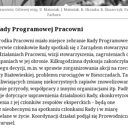
acowni. Od lewej stoją: D. Matusiak, J. Matusiak, R. Okraska, R. Ślusarczyk. Fo
Zachara
Rady Programowej Pracowni
rodka Pracowni miało miejsce zebranie Rady Programowej
erwie członkowie Rady spotkali się z Zarządem stowarzysz
działaniach Pracowni, wizji stowarzyszenia, zagrożeniach 
paniach w jej obronie. Kilkugodzinna dyskusja zakończyła
egu decyzji, m.in. w sprawie zorganizowania akcji na rzec
y Białowieskiej, problemu rurociągów w Bieszczadach, Tat
liwiających zmianę niekorzystnych zapisów znowelizowan
nie przyrody, współpracy z innymi organizacjami itp. Padł
je dotyczące usprawnienia działalności Rady, skonkretyz
nienia z jej członków zespołów eksperckich – będą one
 nieobecnymi na spotkaniu członkami Rady i w miarę
elane w życie. Koordynacji działań podjął się Przewodnicz
arusel.