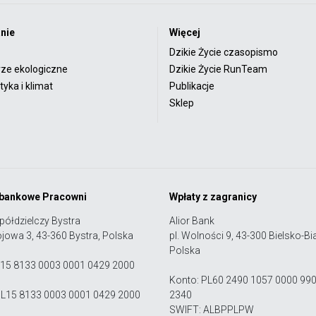
nie
Więcej
Dzikie Życie czasopismo
rze ekologiczne
Dzikie Życie RunTeam
yka i klimat
Publikacje
Sklep
 bankowe Pracowni
Wpłaty z zagranicy
półdzielczy Bystra
Alior Bank
ojowa 3, 43-360 Bystra, Polska
pl. Wolności 9, 43-300 Bielsko-Bia
Polska
 15 8133 0003 0001 0429 2000
Konto: PL60 2490 1057 0000 99
PL15 8133 0003 0001 0429 2000
2340
SWIFT: ALBPPLPW