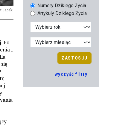
Numery Dzikiego Życia
t. Jacek
Artykuły Dzikiego Życia
. Po
enia i
dla
ZASTOSUJ
 się
z
wyczyść filtry
r,
ej
y
owania
ący