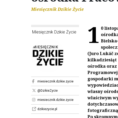
Miesięcznik Dzikie Życie
1
0 listo
Miesięcznik Dzikie Życie
ośrodka
Bielska
społecz
(Juro Lukáč z
kilkadziesiąt
ośrodka oraz 
Programowej P
gospodarki mi
miesiecznik.dzikie.zycie
wypowiedziach
własny ośrode
@DzikieZycie
właściwym wy
miesiecznik.dzikie.zycie
dotychczasow
dzikiezycie.pl
fotograficzną
Po skromnym 