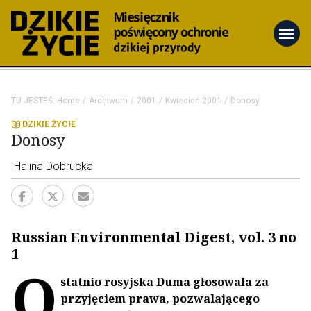
menu
TU JESTEŚ:
Home
Archiwum
2001
Kwiecień 2001
Donosy
DZIKIE ŻYCIE
Donosy
Halina Dobrucka
Russian Environmental Digest, vol. 3 no
1
O
statnio rosyjska Duma głosowała za
przyjęciem prawa, pozwalającego