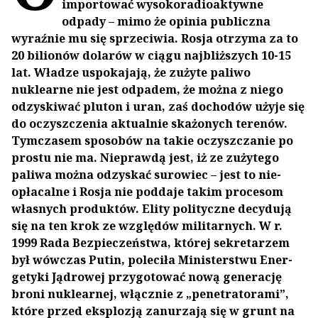
impor­tować wysokoradioaktywne
odpady – mimo że opinia publiczna
wyraźnie mu się sprzeciwia. Rosja otrzyma za to
20 bilionów dolarów w ciągu najbliższych 10-15
lat. Władze uspokajają, że zużyte paliwo
nuklearne nie jest odpadem, że można z niego
odzyskiwać pluton i uran, zaś dochodów użyje się
do oczyszczenia aktual­nie skażonych terenów.
Tymczasem sposobów na takie oczyszczanie po
prostu nie ma. Nieprawdą jest, iż ze zużytego
paliwa można odzyskać surowiec – jest to nie­
opłacalne i Rosja nie poddaje takim procesom
własnych produktów. Elity polityczne decydują
się na ten krok ze względów militarnych. W r.
1999 Rada Bezpieczeństwa, której sekretarzem
był wówczas Putin, poleciła Ministerstwu Ener­
getyki Jądrowej przygotować nową generację
broni nuklearnej, włącznie z „pene­tratorami”,
które przed eksplozją zanurzają się w grunt na