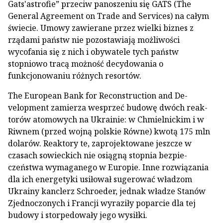
Gats'astrofie” przeciw panoszeniu się GATS (The
General Agreement on Trade and Se­rvices) na całym
świecie. Umowy zawierane przez wielki biznes z
rządami państw nie pozostawiają możliwości
wycofania się z nich i obywatele tych państw
stopniowo tracą możność decydowania o
funkcjonowaniu różnych resortów.
The European Bank for Reconstruction and De­
velopment zamierza wesprzeć budowę dwóch reak­
torów atomowych na Ukrainie: w Chmielnickim i w
Riwnem (przed wojną polskie Równe) kwotą 175 mln
dolarów. Reaktory te, zaprojektowane jeszcze w
czasach sowieckich nie osiągną stopnia bezpie­
czeństwa wymaganego w Europie. Inne rozwiąza­nia
dla ich energetyki usiłował sugerować władzom
Ukrainy kanclerz Schroeder, jednak władze Stanów
Zjednoczonych i Francji wyraziły poparcie dla tej
budowy i storpedowały jego wysiłki.