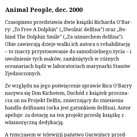
Animal People, dec. 2000
Czasopismo przedstawia dwie książki Richarda O'Bar­
ry: „To Free A Dolphin” („Uwolnić delfina”) oraz „Be­
hind The Dolphin Smile” („Za uśmiechem delfina”).
Obie zawierają dzieje walki ich autora o rehabilitację
– to zna­czy przystosowanie do samodzielnego życia – i
uwolnienie tych ssaków, zamkniętych w różnych
oceanariach bądź w laboratoriach marynarki Stanów
Zjednoczonych.
Ze względu na jego poświęcenie sprawie Rica O'Bar­ry
nazywa się Don Kichotem, Dochód z książek przezna­
cza on na Projekt Delfin, zmierzający do zniesienia
handlu delfinami (orka jest gatunkiem delfina), Autor
apeluje: za dotację na ten projekt prześlę książkę z
własnoręczną dedykacją.
A tymczasem w telewizji państwo Gucwińscy przed­