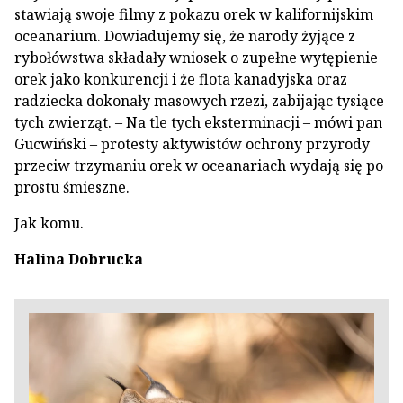
stawiają swoje filmy z pokazu orek w kalifornijskim
oce­anarium. Dowiadujemy się, że narody żyjące z
rybołówstwa składały wniosek o zupełne wytępienie
orek jako konku­rencji i że flota kanadyjska oraz
radziecka dokonały masowych rzezi, zabijając tysiące
tych zwierząt. – Na tle tych eksterminacji – mówi pan
Gucwiński – protesty aktywi­stów ochrony przyrody
przeciw trzymaniu orek w oceana­riach wydają się po
prostu śmieszne.
Jak komu.
Halina Dobrucka