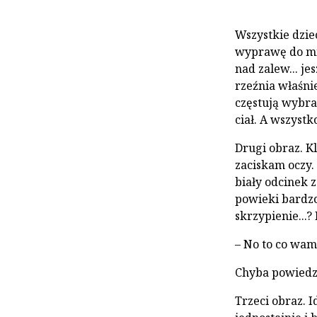
Wszystkie dzie
wyprawę do mi
nad zalew... j
rzeźnia właśni
częstują wybra
ciał. A wszyst
Drugi obraz. Kl
zaciskam oczy. 
biały odcinek z
powieki bardzo
skrzypienie...
– No to co wam
Chyba powiedzi
Trzeci obraz. I