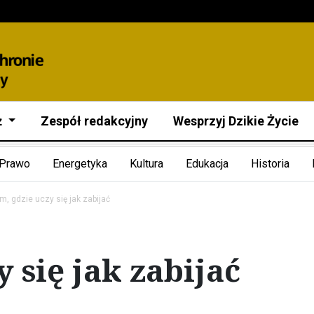
ż
Zespół redakcyjny
Wesprzyj Dzikie Życie
Prawo
Energetyka
Kultura
Edukacja
Historia
m, gdzie uczy się jak zabijać
 się jak zabijać