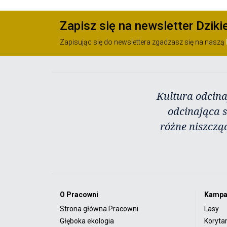
Zapisz się na newsletter Dziki
Zapisując się do newslettera zgadzasz się na naszą
Kultura odcina
odcinająca s
różne niszczą
O Pracowni
Kampa
Strona główna Pracowni
Lasy
Głęboka ekologia
Koryta