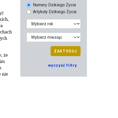
Numery Dzikiego Życia
Artykuły Dzikiego Życia
yć
ich,
ta
uchach
tych
ZASTOSUJ
, że
nim
wyczyść filtry
m
 nie