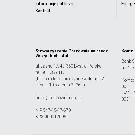
Informacje publiczne
Energet
Kontakt
Stowarzyszenie Pracownia na rzecz
Konto
Wszystkich Istot
Bank S
ul. Jasna 17, 43-360 Bystra, Polska
ul. Zdr
tel. 501 285 417
(biuro i telefon nieczynne w dniach 21
Konto:
lipca – 10 sierpnia 2026 r.)
0001
IBAN: 
biuro@pracownia.org.pl
0001
NIP 547-15-17-679
KRS 0000120960