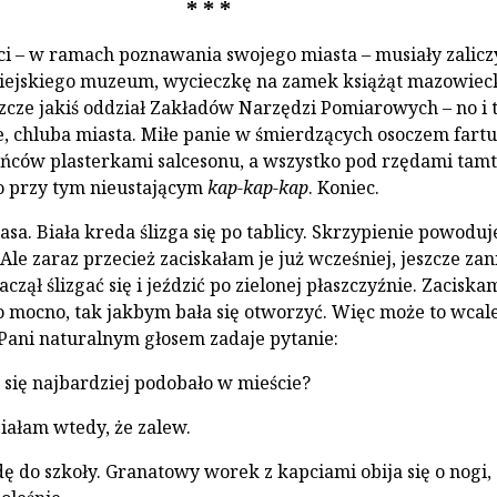
* * *
ci – w ramach poznawania swojego miasta – musiały zalicz
ejskiego muzeum, wycieczkę na zamek książąt mazowieck
eszcze jakiś oddział Zakładów Narzędzi Pomiarowych – no i 
e, chluba mia­sta. Miłe panie w śmierdzących osoczem fart
ńców plasterkami salcesonu, a wszyst­ko pod rzędami tam
ko przy tym nieustającym
kap-kap-kap
. Koniec.
asa. Biała kreda ślizga się po tablicy. Skrzypienie powoduje
Ale zaraz przecież zaciskałam je już wcze­śniej, jeszcze za
aczął ślizgać się i jeździć po zielonej płaszczyźnie. Zaciska
 mocno, tak jakbym bała się otworzyć. Więc może to wcale
? Pani naturalnym głosem zadaje pytanie:
 się najbardziej podobało w mieście?
ałam wtedy, że zalew.
dę do szkoły. Granatowy wo­rek z kapciami obija się o nogi,