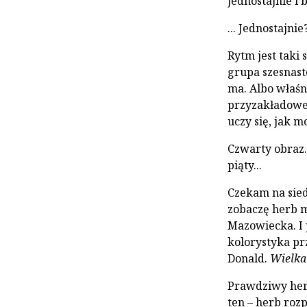
jednostajnie i 
... Jednostajnie
Rytm jest taki
grupa szesna­st
ma. Albo właśn
przyzakładowej
uczy się, jak m
Czwarty obraz.
piąty...
Czekam na sied
zobaczę herb m
Mazowiecka. I 
kolorystyka pr
Donald.
Wielka 
Prawdziwy her
ten – herb rozp