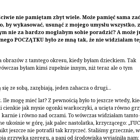
ściwie nie pamiętam zbyt wiele. Może pa­mięć sama za
to, by wykasować, usunąć z mojego umysłu wszystko, 
ym nie za bardzo mogłabym sobie poradzić? A może j
mego POCZĄTKU było ze mną tak, że nie widzia­łam te
 obrazów z tamtego okresu, kiedy byłam dzieckiem. Tak
ówczas byłam kimś zupełnie innym, niż teraz ale o tym
się ze sobą, zazębiają, jeden za­hacza o drugi...
 Ile mogę mieć lat? Z pewnością było to jeszcze wtedy, ki
i cien­kie jak mysie ogonki warkoczyki, a ucięta równo g
ę karnie i równo nad ocza­mi. To wówczas widziałam tamto 
ane ukośnie w górę, jak palec nastolatka, krzyczącego: „FU
kt jeszcze nie potrafił tak krzyczeć. Staliśmy grzecznie, w
a grzywka szeregu, a pani od środowiska wyjaśniła nam: 