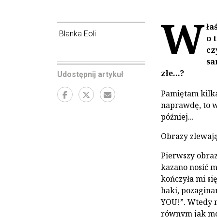
W
ła
Blanka Eoli
o 
cz
sa
złe...?
Udostępnij artykuł
Pamiętam kilka
naprawdę, to w
później...
Obrazy zlewają 
Pierwszy obraz.
kazano nosić m
kończyła mi si
haki, pozagi­n
YOU!”. Wtedy ni
równym jak moj