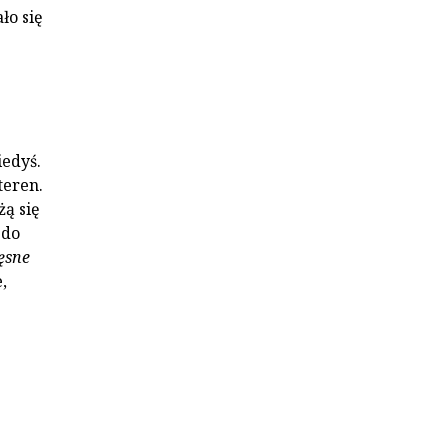
ło się
iedyś.
teren.
ą się
 do
ęsne
,