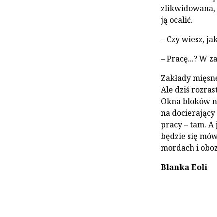
zlikwidowana, 
ją ocalić.
– Czy wiesz, ja
– Pracę...? W z
Zakłady mięsne
Ale dziś rozras
Okna bloków na
na docierający 
pracy – tam. A 
będzie się mów
mordach i obo­
Blanka Eoli