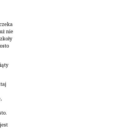
 czeka
uż nie
szkoły
osto
iąty
taj
,
to.
jest