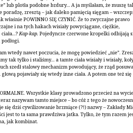
e” lub plotła podobne bzdury... A ja myślałam, że muszę ta
nie poradzę, zresz­tą – jak daleko pamięcią sięgam – wszcze
tak właśnie POWINNO SIĘ CZYNIĆ. Że to zwyczajne prawo
zajne i na tych hakach wisiały powyciągane, ciężkie,
ciała...?
Kap-kap.
Pojedyncze czerwone kropelki odbijają s
 podłogi.
am wtedy nawet poczucia, że mogę powiedzieć „nie”. Zres
śmy tak tylko i staliśmy... a tamte ciała wisiały i wi­siały, koł
w ruch szedł stalowy mechanizm powodujący, że rząd posuwa
głową pojawiały się wtedy inne cia­ła. A potem one też się
NORMALNE. Wszystkie klasy pro­wadzono przecież na wyci
 teraz nazywam tamto miejsce – bo cóż z tego że nowocze­s
e się dziś cywilizowanie brzmią­ce (?!) nazwy – Zakłady M
i jest to ta sama prawdziwa jatka. Tylko, że tym razem je
a, jak kombinat.