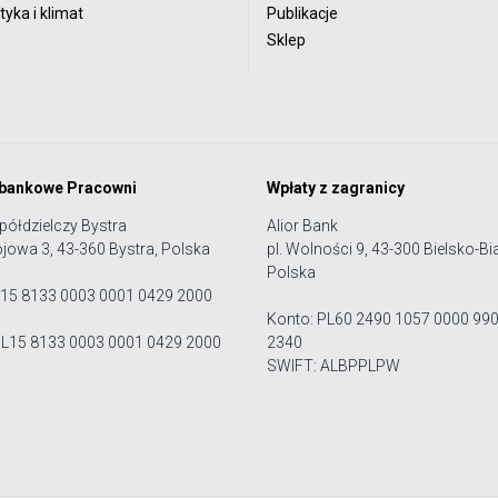
yka i klimat
Publikacje
Sklep
 bankowe Pracowni
Wpłaty z zagranicy
półdzielczy Bystra
Alior Bank
ojowa 3, 43-360 Bystra, Polska
pl. Wolności 9, 43-300 Bielsko-Bia
Polska
 15 8133 0003 0001 0429 2000
Konto: PL60 2490 1057 0000 99
PL15 8133 0003 0001 0429 2000
2340
SWIFT: ALBPPLPW