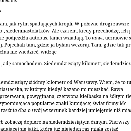
boleśnie.
?
 sam, jak rytm spadających kropli. W połowie drogi zawsze
o-, siedemnastolatków. Ale czasem, kiedy przechodzę, ich j
ie pod­jeżdża autobus, tamci wsiadają. To
nowi
, ucznio­wie 
. Pojechali tam, gdzie ja byłam wczoraj. Tam, gdzie tak pr
ożna nie wiedzieć, widząc.
 Jadę samochodem. Siedem­dziesiąty kilometr, siedemdzies
emdziesiąty siódmy kilometr od Warszawy. Wiem, że to tu
iasteczka, w którym kiedyś kazano mi miesz­kać. Rawa
przerwana, powygi­nana, czerwona kiełbaska na żółtym tle
zypominająca popularne znaki kupującej świat firmy Mc
rzeź­nia
dba o swój wizerunek bardziej umiejętnie niż mias
b zobaczę dopiero na siedemdziesiątym ósmym. Pierwszy 
adającej się jatki, która już nieje­den raz miała zostać