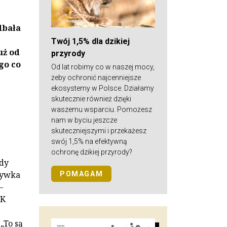
dbała
z
Twój 1,5% dla dzikiej
uż od
przyrody
go co
Od lat robimy co w naszej mocy,
żeby ochronić najcenniejsze
ekosystemy w Polsce. Działamy
skutecznie również dzięki
waszemu wsparciu. Pomożesz
nam w byciu jeszcze
skuteczniejszymi i przekażesz
swój 1,5% na efektywną
ochronę dzikiej przyrody?
edy
rzywka
POMAGAM
–
CK
„To są