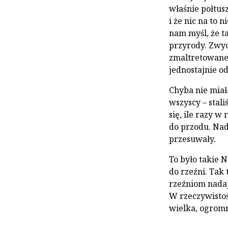
właśnie połtusz
i że nic na to 
nam myśl, że 
przyrody. Zwyc
zmaltretowane 
jednostajnie od
Chyba nie miał
wszyscy – stali­
się, ile razy 
do przodu. Nad 
przesuwały.
To było takie 
do rzeźni. Tak
rzeźniom nadaj
W rzeczywistośc
wielka, ogromn