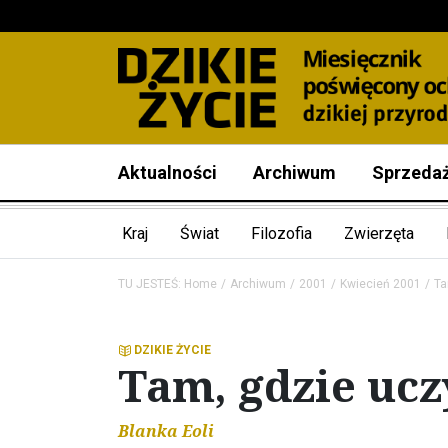
Aktualności
Archiwum
Sprzeda
Kraj
Świat
Filozofia
Zwierzęta
TU JESTEŚ:
Home
Archiwum
2001
Kwiecień 2001
Ta
DZIKIE ŻYCIE
Tam, gdzie uczy
Blanka Eoli