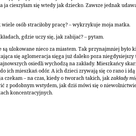
a ja cie­szyłam się wtedy jak dziecko. Zawsze jednak udawa
k wiele osób straciłoby pra­cę? – wykrzykuje moja matka.
akładach, gdzie uczy się, jak zabijać? – pytam.
 są ulokowane nieco za mia­stem. Tak przynajmniej było k
tająca się aglomeracja sięga już daleko poza niegdysiejszy 
jnowszych osiedli wychodzą na zakłady. Miesz­kańcy skarż
do ich mieszkań odór. A ich dzieci zrywają się co rano i idą
ja czekam – na czas, kiedy o tworach takich, jak
zakłady mi
ić z podobnym wstydem, jak dziś mówi się o niewolnictwie
zach koncentracyjnych.