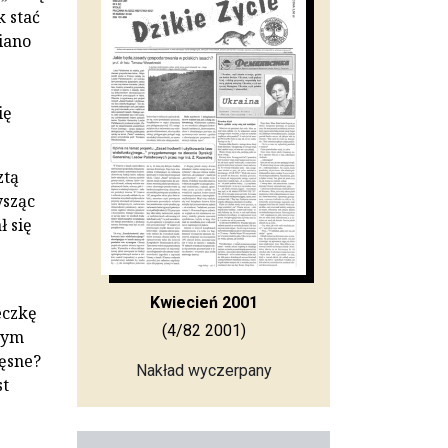
k stać
piano
ię
ztą
ysząc
ł się
Kwiecień 2001
eczkę
(4/82 2001)
nym
ięsne?
Nakład wyczerpany
st