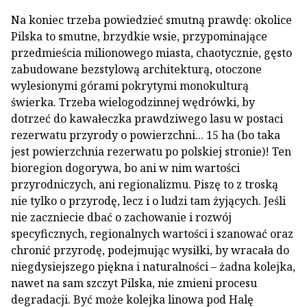
Na koniec trzeba powiedzieć smutną prawdę: okolice
Pilska to smutne, brzydkie wsie, przypominające
przedmieścia milionowego miasta, chaotycznie, gęsto
zabudowane bezstylową architekturą, otoczone
wylesionymi górami pokrytymi monokulturą
świerka. Trzeba wielogodzinnej wędrówki, by
dotrzeć do kawałeczka prawdziwego lasu w postaci
rezerwatu przyrody o powierzchni... 15 ha (bo taka
jest powierzchnia rezerwatu po polskiej stronie)! Ten
bioregion dogorywa, bo ani w nim wartości
przyrodniczych, ani regionalizmu. Piszę to z troską
nie tylko o przyrodę, lecz i o ludzi tam żyjących. Jeśli
nie zaczniecie dbać o zachowanie i rozwój
specyficznych, regionalnych wartości i szanować oraz
chronić przyrodę, podejmując wysiłki, by wracała do
niegdysiejszego piękna i naturalności – żadna kolejka,
nawet na sam szczyt Pilska, nie zmieni procesu
degradacji. Być może kolejka linowa pod Halę