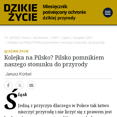
menu
TU JESTEŚ:
Home
Archiwum
2001
Lipiec / sierpień 2001
Kolejka na Pilsko? Pilsko pomnikiem naszego stosunku do przyrody
DZIKIE ŻYCIE
Kolejka na Pilsko? Pilsko pomnikiem
naszego stosunku do przyrody
Janusz Korbel
Ś
ląsk
Jedną z przyczyn dlaczego w Polsce tak łatwo
niszczyć przyrodę i nie liczyć się z prawem jest