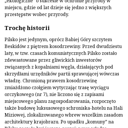
„ekologiczne” o sukcesie w ochronie przyrody w
miejscu, gdzie od lat dzieje się jedno z większych
przestępstw wobec przyrody.
Trochę historii
Pilsko jest jedynym, oprócz Babiej Góry szczytem
Beskidów z piętrem kosodrzewiny. Przed dwudziestu
laty, w tzw. czasach komunistycznych Pilsko zostało
zdewastowane przez gliwickich inwestorów
związanych z kopalniami węgla, działających pod
skrzydłami urzędników partii sprawującej wówczas
władzę. Chronioną prawem kosodrzewinę
zmiażdżono czołgiem wytyczając trasę wyciągu
orczykowego (nr 7), nie liczono się z zapisami
miejscowego planu zagospodarowania, rozpoczęto
także budowę luksusowego schroniska-hotelu na Hali
Miziowej, zlokalizowanego wbrew wszelkim zasadom
architektury krajobrazu. Po upadku „komuny” na