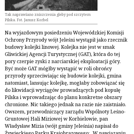
Tak naprawiano zniszczenia gleby pod szczytem
Pilska. Fot. Janusz Korbel
Na wyjazdowym posiedzeniu Wojewódzkiej Komisji
Ochrony Przyrody wójt Jeleśni wystąpił jako rzecznik
budowy kolejki linowej. Kolejka nie jest w smak
Gliwickiej Agencji Turystycznej (GAT), która do tej
pory czerpie zyski z narciarskiej eksploatacji góry.
Być może GAT mógłby wystąpić w roli obrońcy
przyrody sprzeciwiając się budowie kolejki, gmina
natomiast, lansując kolejkę, mogłaby zobowiązać się
do likwidacji wyciągów prowadzących pod kopułę
Pilska i wprowadzając do planu konkretne obszary
chronione. Nic takiego jednak na razie nie zaistniało.
Owszem, przewodniczący zarządu Wspólnoty Leśno-
Gruntowej Hali Miziowej w Korbielowie, pan
Władysław Mizia (wójt gminy Jeleśnia) napisał do
Żywieckiego Parku Krajobrazowego: „W nawiązaniu