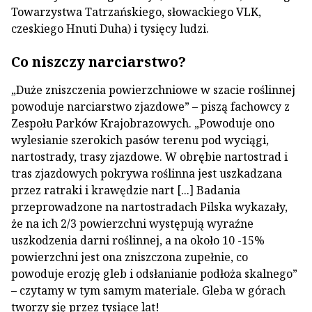
Towarzystwa Tatrzańskiego, słowackiego VLK,
czeskiego Hnuti Duha) i tysięcy ludzi.
Co niszczy narciarstwo?
„Duże zniszczenia powierzchniowe w szacie roślinnej
powoduje narciarstwo zjazdowe” – piszą fachowcy z
Zespołu Parków Krajobrazowych. „Powoduje ono
wylesianie szerokich pasów terenu pod wyciągi,
nartostrady, trasy zjazdowe. W obrębie nartostrad i
tras zjazdowych pokrywa roślinna jest uszkadzana
przez ratraki i krawędzie nart [...] Badania
przeprowadzone na nartostradach Pilska wykazały,
że na ich 2/3 powierzchni występują wyraźne
uszkodzenia darni roślinnej, a na około 10 -15%
powierzchni jest ona zniszczona zupełnie, co
powoduje erozję gleb i odsłanianie podłoża skalnego”
– czytamy w tym samym materiale. Gleba w górach
tworzy się przez tysiące lat!