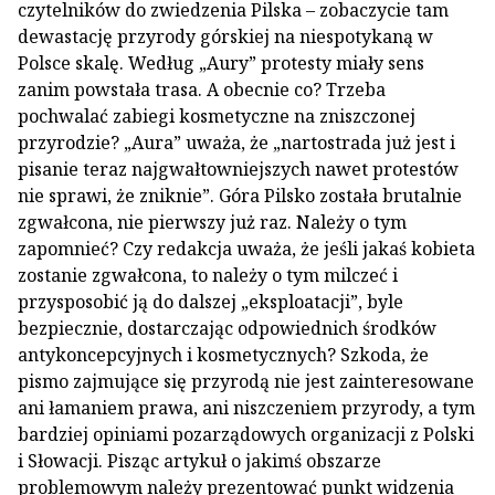
czytelników do zwiedzenia Pilska – zobaczycie tam
dewastację przyrody górskiej na niespotykaną w
Polsce skalę. Według „Aury” protesty miały sens
zanim powstała trasa. A obecnie co? Trzeba
pochwalać zabiegi kosmetyczne na zniszczonej
przyrodzie? „Aura” uważa, że „nartostrada już jest i
pisanie teraz najgwałtowniejszych nawet protestów
nie sprawi, że zniknie”. Góra Pilsko została brutalnie
zgwałcona, nie pierwszy już raz. Należy o tym
zapomnieć? Czy redakcja uważa, że jeśli jakaś kobieta
zostanie zgwałcona, to należy o tym milczeć i
przysposobić ją do dalszej „eksploatacji”, byle
bezpiecznie, dostarczając odpowiednich środków
antykoncepcyjnych i kosmetycznych? Szkoda, że
pismo zajmujące się przyrodą nie jest zainteresowane
ani łamaniem prawa, ani niszczeniem przyrody, a tym
bardziej opiniami pozarządowych organizacji z Polski
i Słowacji. Pisząc artykuł o jakimś obszarze
problemowym należy prezentować punkt widzenia