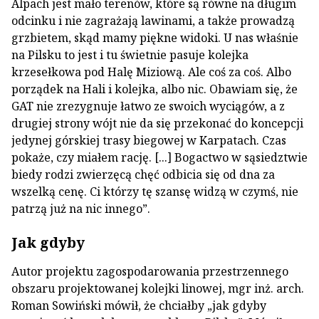
Alpach jest mało terenów, które są równe na długim
odcinku i nie zagrażają lawinami, a także prowadzą
grzbietem, skąd mamy piękne widoki. U nas właśnie
na Pilsku to jest i tu świetnie pasuje kolejka
krzesełkowa pod Halę Miziową. Ale coś za coś. Albo
porządek na Hali i kolejka, albo nic. Obawiam się, że
GAT nie zrezygnuje łatwo ze swoich wyciągów, a z
drugiej strony wójt nie da się przekonać do koncepcji
jedynej górskiej trasy biegowej w Karpatach. Czas
pokaże, czy miałem rację. [...] Bogactwo w sąsiedztwie
biedy rodzi zwierzęcą chęć odbicia się od dna za
wszelką cenę. Ci którzy tę szansę widzą w czymś, nie
patrzą już na nic innego”.
Jak gdyby
Autor projektu zagospodarowania przestrzennego
obszaru projektowanej kolejki linowej, mgr inż. arch.
Roman Sowiński mówił, że chciałby „jak gdyby