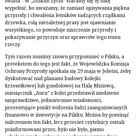
świata”. W „Dzikim Życiu” staramy się tę lukę
wypełnić, bo uważamy, że zamiast opisywania piękna
przyrody i chwalenia leśników sadzących rządkami
drzewka, rolą niezależnej prasy jest ujawnianie
wszystkiego, co powoduje niszczenie przyrody i
pokazywanie przyczyn oraz sprawców tego stanu
rzeczy.
Tym razem musimy znowu przypomnieć o Pilsku, a
pretekstem do tego jest fakt, że Wojewódzka Komisja
Ochrony Przyrody spotkała się 29 maja w Jeleśni, żeby
dyskutować nad planami budowy kolejki
krzesełkowej lub gondolowej na Halę Miziową,
miesięcznik „Aura” z kolei przedstawił niedawno
nieprawdziwe, jednostronne wiadomości,
prezentujące punkt widzenia ludzi zaangażowanych
finansowo w inwestycje na Pilsku. Można by pominąć
milczeniem ten fakt, lecz przecież czytelnicy zostali
poinformowani przez, było nie było, pismo