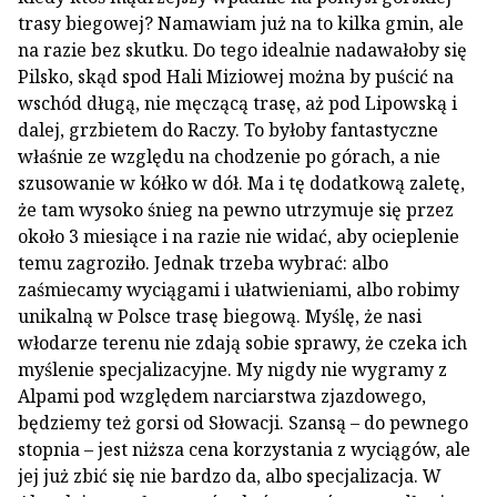
trasy biegowej? Namawiam już na to kilka gmin, ale
na razie bez skutku. Do tego idealnie nadawałoby się
Pilsko, skąd spod Hali Miziowej można by puścić na
wschód długą, nie męczącą trasę, aż pod Lipowską i
dalej, grzbietem do Raczy. To byłoby fantastyczne
właśnie ze względu na chodzenie po górach, a nie
szusowanie w kółko w dół. Ma i tę dodatkową zaletę,
że tam wysoko śnieg na pewno utrzymuje się przez
około 3 miesiące i na razie nie widać, aby ocieplenie
temu zagroziło. Jednak trzeba wybrać: albo
zaśmiecamy wyciągami i ułatwieniami, albo robimy
unikalną w Polsce trasę biegową. Myślę, że nasi
włodarze terenu nie zdają sobie sprawy, że czeka ich
myślenie specjalizacyjne. My nigdy nie wygramy z
Alpami pod względem narciarstwa zjazdowego,
będziemy też gorsi od Słowacji. Szansą – do pewnego
stopnia – jest niższa cena korzystania z wyciągów, ale
jej już zbić się nie bardzo da, albo specjalizacja. W