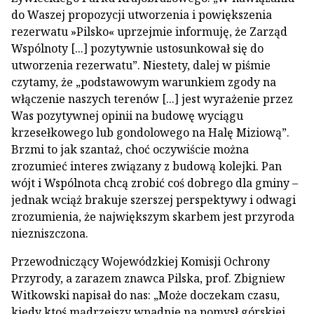
do Waszej propozycji utworzenia i powiększenia
rezerwatu »Pilsko« uprzejmie informuję, że Zarząd
Wspólnoty [...] pozytywnie ustosunkował się do
utworzenia rezerwatu”. Niestety, dalej w piśmie
czytamy, że „podstawowym warunkiem zgody na
włączenie naszych terenów [...] jest wyrażenie przez
Was pozytywnej opinii na budowę wyciągu
krzesełkowego lub gondolowego na Halę Miziową”.
Brzmi to jak szantaż, choć oczywiście można
zrozumieć interes związany z budową kolejki. Pan
wójt i Wspólnota chcą zrobić coś dobrego dla gminy –
jednak wciąż brakuje szerszej perspektywy i odwagi
zrozumienia, że największym skarbem jest przyroda
niezniszczona.
Przewodniczący Wojewódzkiej Komisji Ochrony
Przyrody, a zarazem znawca Pilska, prof. Zbigniew
Witkowski napisał do nas: „Może doczekam czasu,
kiedy ktoś mądrzejszy wpadnie na pomysł górskiej