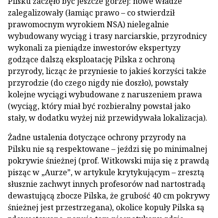
Pilsku zaczęło być jeszcze gorzej: nowe władze
zalegalizowały (łamiąc prawo – co stwierdził
prawomocnym wyrokiem NSA) nielegalnie
wybudowany wyciąg i trasy narciarskie, przyrodnicy
wykonali za pieniądze inwestorów ekspertyzy
godzące dalszą eksploatację Pilska z ochroną
przyrody, licząc że przyniesie to jakieś korzyści także
przyrodzie (do czego nigdy nie doszło), powstały
kolejne wyciągi wybudowane z naruszeniem prawa
(wyciąg, który miał być rozbieralny powstał jako
stały, w dodatku wyżej niż przewidywała lokalizacja).
Żadne ustalenia dotyczące ochrony przyrody na
Pilsku nie są respektowane – jeździ się po minimalnej
pokrywie śnieżnej (prof. Witkowski mija się z prawdą
pisząc w „Aurze”, w artykule krytykującym – zresztą
słusznie zachwyt innych profesorów nad nartostradą
dewastującą zbocze Pilska, że grubość 40 cm pokrywy
śnieżnej jest przestrzegana), okolice kopuły Pilska są