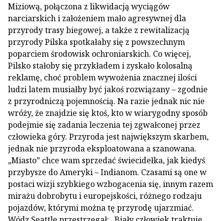
Miziową, połączona z likwidacją wyciągów
narciarskich i założeniem mało agresywnej dla
przyrody trasy biegowej, a także z rewitalizacją
przyrody Pilska spotkałaby się z powszechnym
poparciem środowisk ochroniarskich. Co więcej,
Pilsko stałoby się przykładem i zyskało kolosalną
reklamę, choć problem wywożenia znacznej ilości
ludzi latem musiałby być jakoś rozwiązany – zgodnie
z przyrodniczą pojemnością. Na razie jednak nic nie
wróży, że znajdzie się ktoś, kto w wiarygodny sposób
podejmie się zadania leczenia tej zgwałconej przez
człowieka góry. Przyroda jest największym skarbem,
jednak nie przyroda eksploatowana a szanowana.
„Miasto” chce wam sprzedać świecidełka, jak kiedyś
przybysze do Ameryki – Indianom. Czasami są one w
postaci wizji szybkiego wzbogacenia się, innym razem
mirażu dobrobytu i europejskości, różnego rodzaju
pojazdów, którymi można tę przyrodę ujarzmiać.
Wódz Seattle przestrzegał: „Biały człowiek traktuje