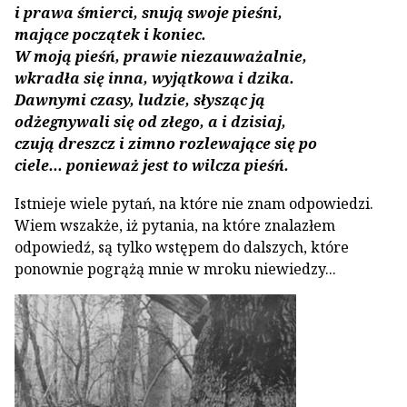
i prawa śmierci, snują swoje pieśni,
mające początek i koniec.
W moją pieśń, prawie niezauważalnie,
wkradła się inna, wyjątkowa i dzika.
Dawnymi czasy, ludzie, słysząc ją
odżegnywali się od złego, a i dzisiaj,
czują dreszcz i zimno rozlewające się po
ciele... ponieważ jest to wilcza pieśń.
Istnieje wiele pytań, na które nie znam od­powiedzi.
Wiem wszakże, iż pytania, na któ­re znalazłem
odpowiedź, są tylko wstępem do dalszych, które
ponownie pogrążą mnie w mroku niewiedzy...