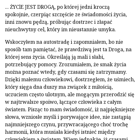
... ŻYClE JEST DROGĄ, po której jedni kroczą
spokojnie, czerpiąc szczęście ze świa­domości życia,
inni znowu pędzą, próbując dostrzec i złapać
nieuchwytny cel, który im nieustannie umyka.
Wskoczyłem na autostradę i zapomniałem, bo nie
sposób tam pamiętać, że prawdziwą jest ta Droga, na
której sens życia. Określają ją mali i słabi,
potrzebujący pomocy. Zrozu­miałem, że smak życia
można poznać wtedy, gdy czasami się zatrzymamy.
Dzięki małe­mu człowiekowi, dostrzegłem, że uśmiech,
który sięga dna duszy ma związek z miło­ścią,
uczuciem często ulotnym, ale mogącym przerodzić się
w najtrwalsze spoiwo, łączą­ce człowieka z całym
światem. Pisząc to mam świadomość, iż najpiękniejsze
słowa, wznio­słe myśli i porywające idee, nie zastąpią
naj­mniejszego czynu, przywracającego choć trochę
harmonii, która musiała kiedyś istnieć między
człowiekiem a światem. Wiem jed­nakże, iż czasami