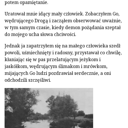
potem opamiętanie.
Uratował mnie idący mały człowiek. Zo­baczyłem Go,
wędrującego Drogą i zaczą­łem obserwować uważnie,
w tym samym czasie, kiedy demon pożądania szeptał
do mojego ucha słowa chciwości.
Jednak ja zapatrzyłem się na małego czło­wieka szedł
powoli, uśmiechnięty i rado­sny, przystawał co chwilę,
kłaniając się w pas przelatującym jeżykom i
jaskółkom, wędru­jącym ślimakom i mrówkom,
mijających Go ludzi pozdrawiał serdecznie, a oni
odchodzi­li szczęśliwi.