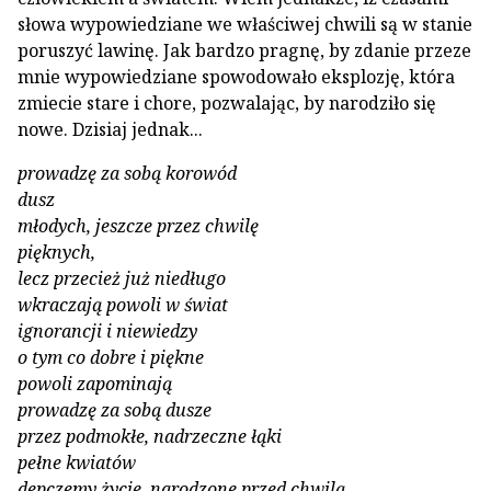
słowa wypowiedziane we właściwej chwili są w stanie
poruszyć lawi­nę. Jak bardzo pragnę, by zdanie przeze
mnie wypowiedziane spowodowało eksplozję, która
zmiecie stare i chore, pozwalając, by na­rodziło się
nowe. Dzisiaj jednak...
prowadzę za sobą korowód
dusz
młodych, jeszcze przez chwilę
pięknych,
lecz przecież już niedługo
wkraczają powoli w świat
ignorancji i niewiedzy
o tym co dobre i piękne
powoli zapominają
prowadzę za sobą dusze
przez podmokłe, nadrzeczne łąki
pełne kwiatów
depczemy życie, narodzone przed chwilą