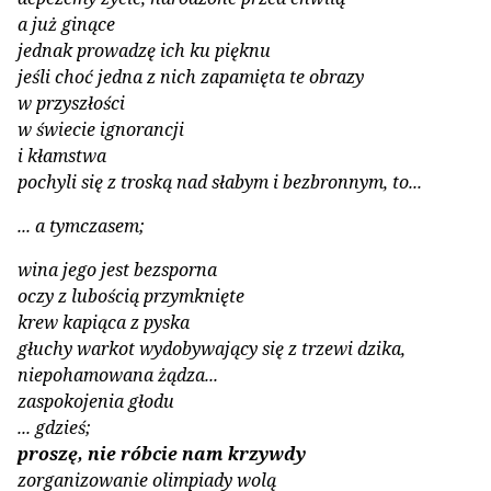
a już ginące
jednak prowadzę ich ku pięknu
jeśli choć jedna z nich zapamięta te obrazy
w przyszłości
w świecie ignorancji
i kłamstwa
pochyli się z troską nad słabym i bezbron­nym, to...
... a tymczasem;
wina jego jest bezsporna
oczy z lubością przymknięte
krew kapiąca z pyska
głuchy warkot wydobywający się z trzewi dzika,
niepohamowana żądza...
zaspokojenia głodu
... gdzieś;
proszę, nie róbcie nam krzywdy
zorganizowanie olimpiady wolą