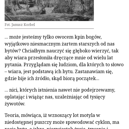
Fot. Janusz Korbel
... może jesteśmy tylko owocem kpin bo­gów,
wyjątkowo niesmacznym żartem star­szych od nas
bytów? Chciałbym nauczyć się głęboko wierzyć, tak
aby wiara przesłoniła dręczące mnie od wielu lat
pytania. Przyglądam się ludziom, dla których to słowo
– wia­ra, jest podstawą ich bytu. Zastanawiam się,
gdzie bije ich źródło, skąd biorą początek...
... nici, których istnienia nawet nie podej­rzewamy,
oplatając i wiążąc nas, uzależnia­jąc od tysięcy
żywotów.
Teoria, mówiąca, iż wznoszący lot motyla w
niedostępnej puszczy może spowodować cyklon, ma