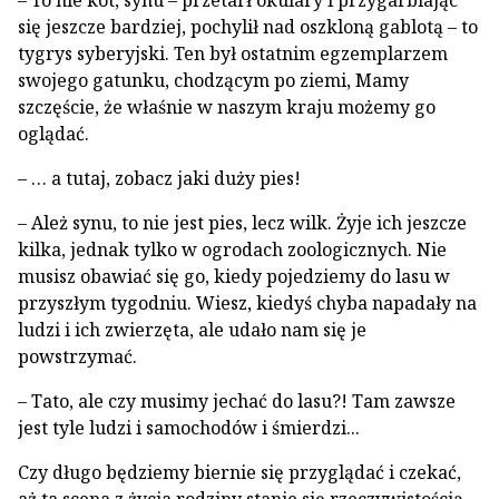
– To nie kot, synu – przetarł okulary i przy­garbiając
się jeszcze bardziej, pochylił nad oszkloną gablotą – to
tygrys syberyjski. Ten był ostatnim egzemplarzem
swojego gatunku, chodzącym po ziemi, Mamy
szczęście, że wła­śnie w naszym kraju możemy go
oglądać.
– … a tutaj, zobacz jaki duży pies!
– Ależ synu, to nie jest pies, lecz wilk. Żyje ich jeszcze
kilka, jednak tylko w ogrodach zoologicznych. Nie
musisz obawiać się go, kiedy pojedziemy do lasu w
przyszłym tygodniu. Wiesz, kiedyś chyba napadały na
ludzi i ich zwierzęta, ale udało nam się je
powstrzymać.
– Tato, ale czy musimy jechać do lasu?! Tam zawsze
jest tyle ludzi i samochodów i śmierdzi...
Czy długo będziemy biernie się przyglą­dać i czekać,