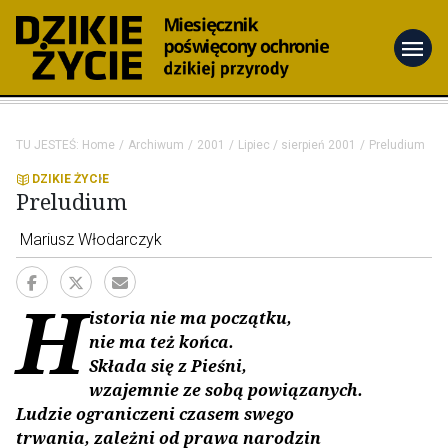
menu
TU JESTEŚ:
Home
Archiwum
2001
Lipiec / sierpień 2001
Preludium
DZIKIE ŻYCIE
Preludium
Mariusz Włodarczyk
H
istoria nie ma początku,
nie ma też końca.
Składa się z Pieśni,
wzajemnie ze sobą powiązanych.
Ludzie ograniczeni czasem swego
trwania, zależni od prawa narodzin