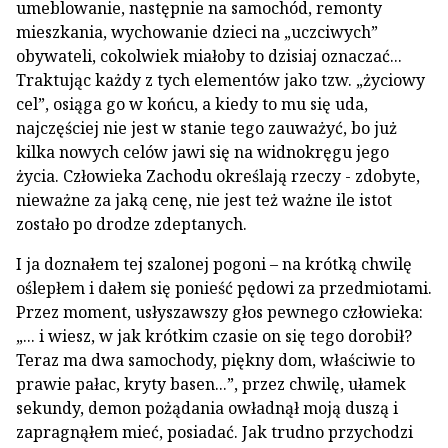
umeblowanie, następnie na samo­chód, remonty
mieszkania, wychowanie dzie­ci na „uczciwych”
obywateli, cokolwiek miałoby to dzisiaj oznaczać...
Traktując każdy z tych ele­mentów jako tzw. „życiowy
cel”, osiąga go w końcu, a kiedy to mu się uda,
najczęściej nie jest w stanie tego zauważyć, bo już
kilka nowych celów jawi się na widnokręgu jego
życia. Czło­wieka Zachodu określają rzeczy - zdobyte,
nie­ważne za jaką cenę, nie jest też ważne ile istot
zostało po drodze zdeptanych.
I ja doznałem tej szalonej pogoni – na krótką chwilę
oślepłem i dałem się ponieść pędowi za przedmiotami.
Przez moment, usłyszawszy głos pewnego człowieka:
„... i wiesz, w jak krótkim czasie on się tego dorobił?
Teraz ma dwa sa­mochody, piękny dom, właściwie to
prawie pałac, kryty basen...”, przez chwilę, ułamek
sekundy, demon pożądania owładnął moją du­szą i
zapragnąłem mieć, posiadać. Jak trudno przychodzi