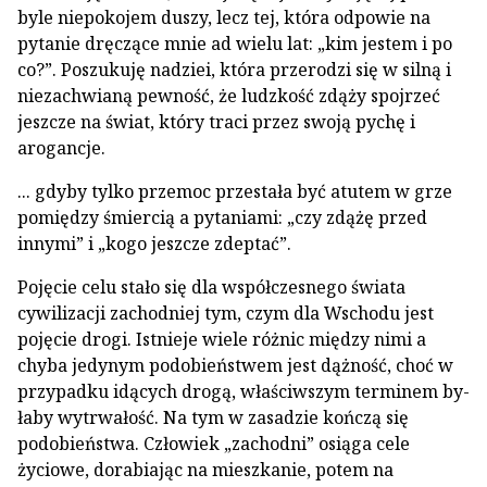
byle niepokojem duszy, lecz tej, która odpowie na
pytanie dręczące mnie ad wielu lat: „kim jestem i po
co?”. Poszukuję nadziei, która przerodzi się w silną i
nieza­chwianą pewność, że ludzkość zdąży spoj­rzeć
jeszcze na świat, który traci przez swoją pychę i
arogancje.
... gdyby tylko przemoc przestała być atutem w grze
pomiędzy śmiercią a pytaniami: „czy zdążę przed
innymi” i „kogo jeszcze zdeptać”.
Pojęcie celu stało się dla współczesnego świata
cywilizacji zachodniej tym, czym dla Wschodu jest
pojęcie drogi. Istnieje wiele różnic między nimi a
chyba jedynym podo­bieństwem jest dążność, choć w
przypadku idących drogą, właściwszym terminem by­
łaby wytrwałość. Na tym w zasadzie kończą się
podobieństwa. Człowiek „zachodni” osiąga cele
życiowe, dorabiając na mieszkanie, potem na