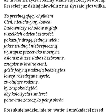
aż ta scena z życia rodziny sta­nie się rzeczywistością.
Przecież już dzisiaj niewielu z nas słyszało glos wilka,
To przebiegający chyłkiem
Cień, nieuchwytny łowca
Budowniczy schodów w głąb
wszelkich odcieni szarości,
pokazuje drogę, jedną z wielu
jakże trudną i niebezpieczną
wystąpisz przeciwko możnym,
osłonisz dusze słabe i bezbronne,
zstąpisz w krainę cieni,
gdzie jedyną nadzieją będzie głos
łowcy, rozedrgane wycie,
zwołujące rodzinę,
by zaspokoić głód,
aby koło życia i śmierci
ponownie zatoczyło pełny obrót
Poszukuję nadziei, nie tej wątłej i umyka­jącej przed