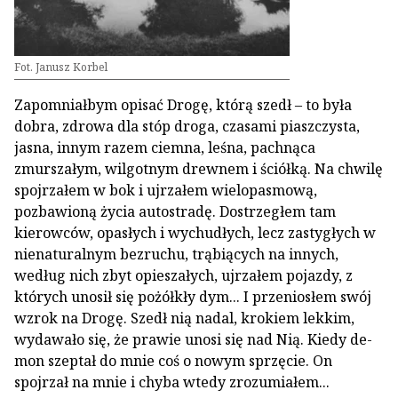
Fot. Janusz Korbel
Zapomniałbym opisać Drogę, którą szedł – to była
dobra, zdrowa dla stóp droga, cza­sami piaszczysta,
jasna, innym razem ciem­na, leśna, pachnąca
zmurszałym, wilgotnym drewnem i ściółką. Na chwilę
spojrzałem w bok i ujrzałem wielopasmową,
pozbawio­ną życia autostradę. Dostrzegłem tam
kierow­ców, opasłych i wychudłych, lecz zastygłych w
nienaturalnym bezruchu, trąbiących na in­nych,
według nich zbyt opieszałych, ujrza­łem pojazdy, z
których unosił się pożółkły dym... I przeniosłem swój
wzrok na Drogę. Szedł nią nadal, krokiem lekkim,
wydawało się, że prawie unosi się nad Nią. Kiedy de­
mon szeptał do mnie coś o nowym sprzęcie. On
spojrzał na mnie i chyba wtedy zrozu­miałem...