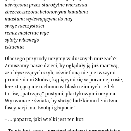
uświęcona przez starożytne wierzenia
zbezczeszczona betonowymi kanałami
miastami wylewającymi do niej
swoje nieczystości
remiz misternie wije
sploty własnego
istnienia
Dlaczego przyrody uczymy w dusznych muzeach?
Zmuszamy nasze dzieci, by oglą­dały ją już martwą,
zza błyszczących szyb, oświetloną nie pierwszymi
promieniami Słońca, kąpiącymi się w porannej rosie,
lecz stojącą nieruchomo w blasku zimnych reflek­
torów, „patrzącą” pustymi, plastykowymi oczy­ma.
Wyrwana ze świata, by służyć ludzkiemu lenistwu,
fascynacji martwotą i głupocie”
– … popatrz, jaki wielki jest ten kot!