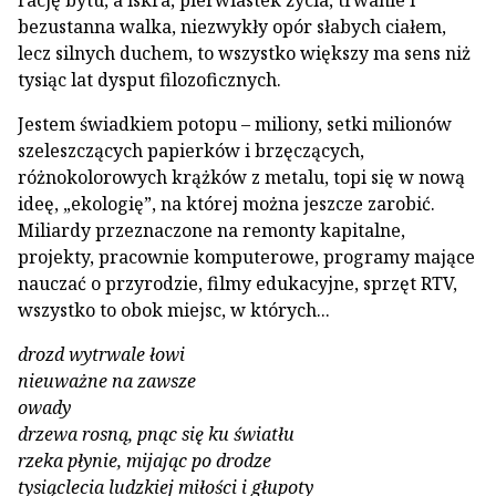
rację bytu, a iskra, pierwiastek życia, trwanie i
bezustanna walka, niezwy­kły opór słabych ciałem,
lecz silnych duchem, to wszystko większy ma sens niż
tysiąc lat dysput filozoficznych.
Jestem świadkiem potopu – miliony, setki milionów
szeleszczących papierków i brzę­czących,
różnokolorowych krążków z meta­lu, topi się w nową
ideę, „ekologię”, na której można jeszcze zarobić.
Miliardy przeznaczo­ne na remonty kapitalne,
projekty, pracow­nie komputerowe, programy mające
nauczać o przyrodzie, filmy edukacyjne, sprzęt RTV,
wszystko to obok miejsc, w których...
drozd wytrwale łowi
nieuważne na zawsze
owady
drzewa rosną, pnąc się ku światłu
rzeka płynie, mijając po drodze
tysiąclecia ludzkiej miłości i głupoty