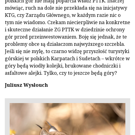
polskich gór nie mają poparcia władz PTTK. Inaczej
mówiąc, ruch na dole nie przekłada się na inicjatywy
KTG, czy Zarządu Głównego, w każdym razie nic o
tym nie wiadomo. Czekam niecierpliwie na konkretne
i skuteczne działanie ZG PTTK w dziedzinie ochrony
gór przed przeinwestowaniem. Boję się jednak, że te
problemy obce są działaczom najwyższego szczebla.
Jeśli się nie mylę, to czarno widzę przyszłość turystyki
górskiej w polskich Karpatach i Sudetach – wkrótce w
góry będą wiodły kolejki, brukowane chodniczki i
asfaltowe alejki. Tylko, czy to jeszcze będą góry?
Juliusz Wysłouch