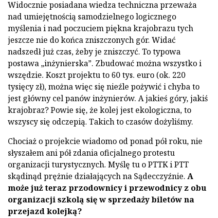
Widocznie posiadana wiedza techniczna przeważa
nad umiejętnością samodzielnego logicznego
myślenia i nad poczuciem piękna krajobrazu tych
jeszcze nie do końca zniszczonych gór. Widać
nadszedł już czas, żeby je zniszczyć. To typowa
postawa „inżynierska”. Zbudować można wszystko i
wszędzie. Koszt projektu to 60 tys. euro (ok. 220
tysięcy zł), można więc się nieźle pożywić i chyba to
jest główny cel panów inżynierów. A jakieś góry, jakiś
krajobraz? Powie się, że kolej jest ekologiczna, to
wszyscy się odczepią. Takich to czasów dożyliśmy.
Chociaż o projekcie wiadomo od ponad pół roku, nie
słyszałem ani pół zdania oficjalnego protestu
organizacji turystycznych. Myślę tu o PTTK i PTT
skądinąd prężnie działających na Sądecczyźnie.
A
może już teraz przodownicy i przewodnicy z obu
organizacji szkolą się w sprzedaży biletów na
przejazd kolejką?