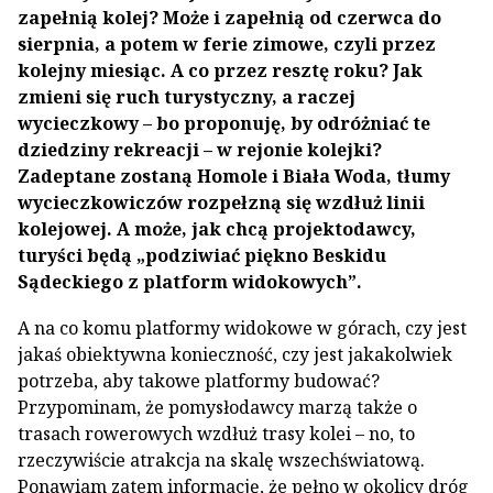
zapełnią kolej? Może i zapełnią od czerwca do
sierpnia, a potem w ferie zimowe, czyli przez
kolejny miesiąc. A co przez resztę roku? Jak
zmieni się ruch turystyczny, a raczej
wycieczkowy – bo proponuję, by odróżniać te
dziedziny rekreacji – w rejonie kolejki?
Zadeptane zostaną Homole i Biała Woda, tłumy
wycieczkowiczów rozpełzną się wzdłuż linii
kolejowej. A może, jak chcą projektodawcy,
turyści będą „podziwiać piękno Beskidu
Sądeckiego z platform widokowych”.
A na co komu platformy widokowe w górach, czy jest
jakaś obiektywna konieczność, czy jest jakakolwiek
potrzeba, aby takowe platformy budować?
Przypominam, że pomysłodawcy marzą także o
trasach rowerowych wzdłuż trasy kolei – no, to
rzeczywiście atrakcja na skalę wszechświatową.
Ponawiam zatem informację, że pełno w okolicy dróg