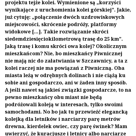
projektu tejże kolei. Wymienione są „korzyści
wynikające z uruchomienia kolei górskiej”. Jakie,
już cytuję: „połączenie dwóch uzdrowiskowych
miejscowości, skrócenie podróży, platformy
widokowe [...]. Takie rozwiązanie skróci
siedemdziesięciokilometrową trasę do 25 km”.
Jaką trasę i komu skróci owa kolej? Okolicznym
mieszkańcom? Nie, bo mieszkańcy Piwnicznej
nie mają nic do załatwiania w Szczawnicy, a ta z
kolei raczej nie ma powiązań z Piwniczną. Oba
miasta leżą w odrębnych dolinach i nie ciążą ku
sobie ani gospodarczo, ani w żaden inny sposób.
A jeśli nawet są jakieś związki gospodarcze, to na
pewno mieszkańcy obu miast nie będą
podróżowali koleją w interesach, tylko swoimi
samochodami. No bo jak tu przewieźć elegancką
kolejką dla letników i narciarzy parę metrów
drewna, kierdelek owiec, czy parę świnek? Mam
uwierzyć, że kuracjusze i letnicy albo narciarze