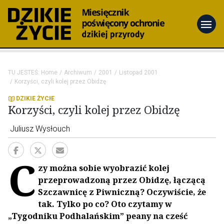
menu
TU JESTEŚ:
Home
Archiwum
2001
Listopad 2001
Korzyści, czyli kolej przez Obidzę
DZIKIE ŻYCIE
Korzyści, czyli kolej przez Obidzę
Juliusz Wysłouch
C
zy można sobie wyobrazić kolej
przeprowadzoną przez Obidzę, łączącą
Szczawnicę z Piwniczną? Oczywiście, że
tak. Tylko po co? Oto czytamy w
„Tygodniku Podhalańskim” peany na cześć