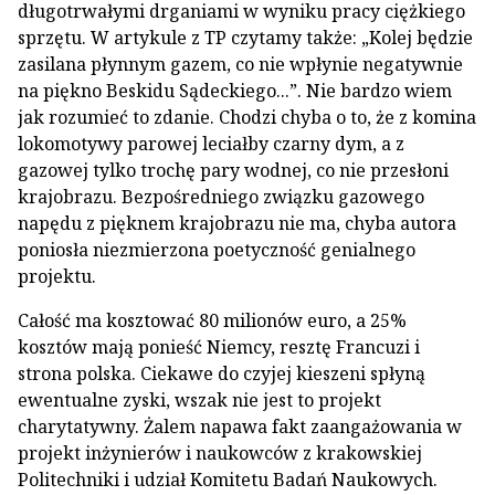
długotrwałymi drganiami w wyniku pracy ciężkiego
sprzętu. W artykule z TP czytamy także: „Kolej będzie
zasilana płynnym gazem, co nie wpłynie negatywnie
na piękno Beskidu Sądeckiego...”. Nie bardzo wiem
jak rozumieć to zdanie. Chodzi chyba o to, że z komina
lokomotywy parowej leciałby czarny dym, a z
gazowej tylko trochę pary wodnej, co nie przesłoni
krajobrazu. Bezpośredniego związku gazowego
napędu z pięknem krajobrazu nie ma, chyba autora
poniosła niezmierzona poetyczność genialnego
projektu.
Całość ma kosztować 80 milionów euro, a 25%
kosztów mają ponieść Niemcy, resztę Francuzi i
strona polska. Ciekawe do czyjej kieszeni spłyną
ewentualne zyski, wszak nie jest to projekt
charytatywny. Żalem napawa fakt zaangażowania w
projekt inżynierów i naukowców z krakowskiej
Politechniki i udział Komitetu Badań Naukowych.