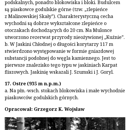
podskalnych, ponadto blokowiska i bloki. Budulcem
są piaskowce godulskie górne (tzw. „zlepieńce
z Malinowskiej Skały”). Charakterystyczną cecha
wychodni są dobrze wykształcone zlepieńce o
otoczakach dochodzących do 20 cm. Na Mulonce
utworzono rezerwat przyrody nieożywionej „Kuźnie”.
b. W Jaskini Chłodnej o długości korytarzy 117 m
stwierdzono występowanie w formie gniazdowej
substancji podobnej do węgla kamiennego. Jest to
pierwsze znalezisko tego typu w jaskiniach Karpat
fliszowych. Jaskinię wskazali J. Szumski i J. Goryl.
17. Ostre (935 m n.p.m.)
a. Na płn.-wsch. stokach blokowiska i małe wychodnie
piaskowców godulskich górnych.
Opracował: Grzegorz K. Wojsław