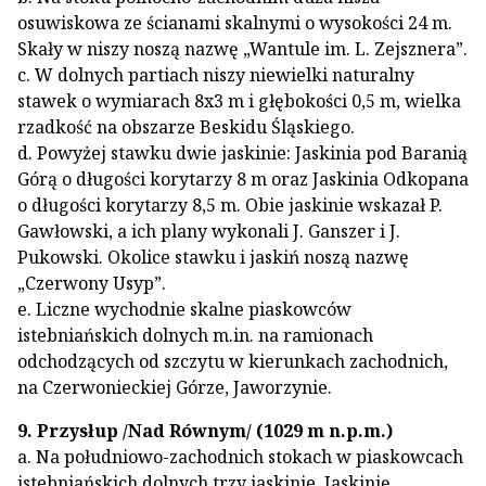
osuwiskowa ze ścianami skalnymi o wysokości 24 m.
Skały w niszy noszą nazwę „Wantule im. L. Zejsznera”.
c. W dolnych partiach niszy niewielki naturalny
stawek o wymiarach 8x3 m i głębokości 0,5 m, wielka
rzadkość na obszarze Beskidu Śląskiego.
d. Powyżej stawku dwie jaskinie: Jaskinia pod Baranią
Górą o długości korytarzy 8 m oraz Jaskinia Odkopana
o długości korytarzy 8,5 m. Obie jaskinie wskazał P.
Gawłowski, a ich plany wykonali J. Ganszer i J.
Pukowski. Okolice stawku i jaskiń noszą nazwę
„Czerwony Usyp”.
e. Liczne wychodnie skalne piaskowców
istebniańskich dolnych m.in. na ramionach
odchodzących od szczytu w kierunkach zachodnich,
na Czerwonieckiej Górze, Jaworzynie.
9. Przysłup /Nad Równym/ (1029 m n.p.m.)
a. Na południowo-zachodnich stokach w piaskowcach
istebniańskich dolnych trzy jaskinie. Jaskinię