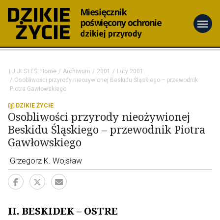
menu
TU JESTEŚ:
Home
Archiwum
2001
Luty 2001
Osobliwości przyrody nieożywionej Beskidu Śląskiego – przewodnik
Piotra Gawłowskiego
DZIKIE ŻYCIE
Osobliwości przyrody nieożywionej
Beskidu Śląskiego – przewodnik Piotra
Gawłowskiego
Grzegorz K. Wojsław
II. BESKIDEK – OSTRE