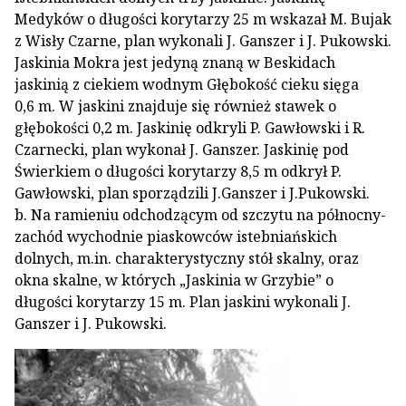
Medyków o długości korytarzy 25 m wskazał M. Bujak
z Wisły Czarne, plan wykonali J. Ganszer i J. Pukowski.
Jaskinia Mokra jest jedyną znaną w Beskidach
jaskinią z ciekiem wodnym Głębokość cieku sięga
0,6 m. W jaskini znajduje się również stawek o
głębokości 0,2 m. Jaskinię odkryli P. Gawłowski i R.
Czarnecki, plan wykonał J. Ganszer. Jaskinię pod
Świerkiem o długości korytarzy 8,5 m odkrył P.
Gawłowski, plan sporządzili J.Ganszer i J.Pukowski.
b. Na ramieniu odchodzącym od szczytu na północny-
zachód wychodnie piaskowców istebniańskich
dolnych, m.in. charakterystyczny stół skalny, oraz
okna skalne, w których „Jaskinia w Grzybie” o
długości korytarzy 15 m. Plan jaskini wykonali J.
Ganszer i J. Pukowski.