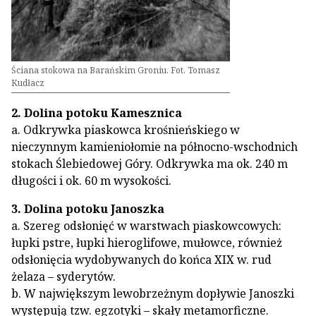
Ściana stokowa na Barańskim Groniu. Fot. Tomasz
Kudłacz
2. Dolina potoku Kamesznica
a. Odkrywka piaskowca krośnieńskiego w
nieczynnym kamieniołomie na północno-wschodnich
stokach Ślebiedowej Góry. Odkrywka ma ok. 240 m
długości i ok. 60 m wysokości.
3. Dolina potoku Janoszka
a. Szereg odsłonięć w warstwach piaskowcowych:
łupki pstre, łupki hieroglifowe, mułowce, również
odsłonięcia wydobywanych do końca XIX w. rud
żelaza – syderytów.
b. W największym lewobrzeżnym dopływie Janoszki
występują tzw. egzotyki – skały metamorficzne.