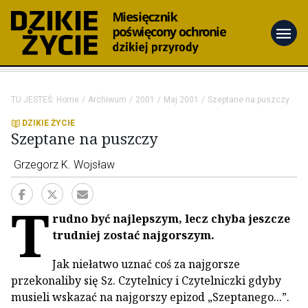
menu
TU JESTEŚ:
Home
Archiwum
2001
Maj 2001
Szeptane na puszczy
DZIKIE ŻYCIE
Szeptane na puszczy
Grzegorz K. Wojsław
T
rudno być najlepszym, lecz chyba jeszcze
trudniej zostać najgorszym.
Jak niełatwo uznać coś za najgorsze
przekonaliby się Sz. Czytelnicy i Czytelniczki gdyby
musieli wskazać na najgorszy epizod „Szeptanego...”.