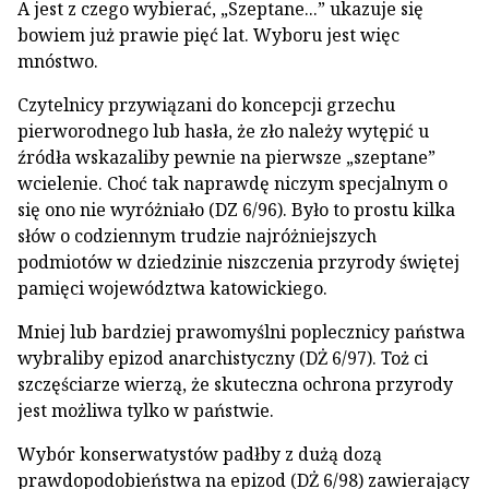
A jest z czego wybierać, „Szeptane...” ukazuje się
bowiem już prawie pięć lat. Wyboru jest więc
mnóstwo.
Czytelnicy przywiązani do koncepcji grzechu
pierworodnego lub hasła, że zło należy wytępić u
źródła wskazaliby pewnie na pierwsze „szeptane”
wcielenie. Choć tak naprawdę niczym specjalnym o
się ono nie wyróżniało (DZ 6/96). Było to prostu kilka
słów o codziennym trudzie najróżniejszych
podmiotów w dziedzinie niszczenia przyrody świętej
pamięci województwa katowickiego.
Mniej lub bardziej prawomyślni poplecznicy państwa
wybraliby epizod anarchistyczny (DŻ 6/97). Toż ci
szczęściarze wierzą, że skuteczna ochrona przyrody
jest możliwa tylko w państwie.
Wybór konserwatystów padłby z dużą dozą
prawdopodobieństwa na epizod (DŻ 6/98) zawierający