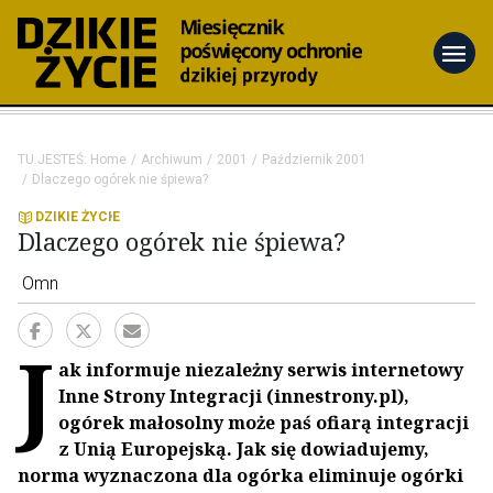
menu
TU JESTEŚ:
Home
Archiwum
2001
Październik 2001
Dlaczego ogórek nie śpiewa?
DZIKIE ŻYCIE
Dlaczego ogórek nie śpiewa?
Omn
J
ak informuje niezależny serwis internetowy
Inne Strony Integracji (innestrony.pl),
ogórek małosolny może paś ofiarą integracji
z Unią Europejską. Jak się dowiadujemy,
norma wyznaczona dla ogórka eliminuje ogórki