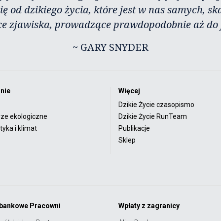
ię od dzikiego życia, które jest w nas samych, sk
ce zjawiska, prowadzące prawdopodobnie aż do j
~ GARY SNYDER
nie
Więcej
Dzikie Życie czasopismo
rze ekologiczne
Dzikie Życie RunTeam
yka i klimat
Publikacje
Sklep
 bankowe Pracowni
Wpłaty z zagranicy