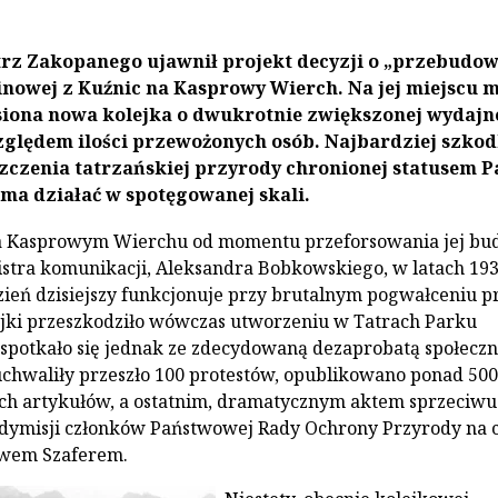
rz Zakopanego ujawnił projekt decyzji o „przebudow
linowej z Kuźnic na Kasprowy Wierch. Na jej miejscu 
iona nowa kolejka o dwukrotnie zwiększonej wydajn
ględem ilości przewożonych osób. Najbardziej szkod
zczenia tatrzańskiej przyrody chronionej statusem 
ma działać w spotęgowanej skali.
na Kasprowym Wierchu od momentu przeforsowania jej b
stra komunikacji, Aleksandra Bobkowskiego, w latach 193
 dzień dzisiejszy funkcjonuje przy brutalnym pogwałceniu p
jki przeszkodziło wówczas utworzeniu w Tatrach Parku
potkało się jednak ze zdecydowaną dezaprobatą społeczn
chwaliły przeszło 100 protestów, opublikowano ponad 500
ch artykułów, a ostatnim, dramatycznym aktem sprzeciwu
 dymisji członków Państwowej Rady Ochrony Przyrody na c
awem Szaferem.