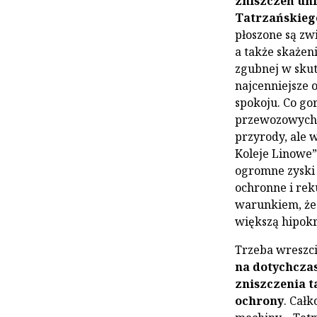
zniszczeń uni
Tatrzańskie
płoszone są zwi
a także skażen
zgubnej w skut
najcenniejsze 
spokoju. Co go
przewozowych k
przyrody, ale w
Koleje Linowe” 
ogromne zyski 
ochronne i rek
warunkiem, że.
większą hipokr
Trzeba wreszci
na dotychcza
zniszczenia ta
ochrony
. Cał