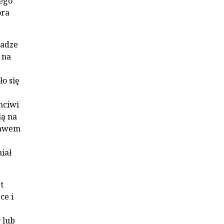
iego
óra
ładze
 na
o się
hciwi
ją na
prawem
iał
t
ce i
 lub