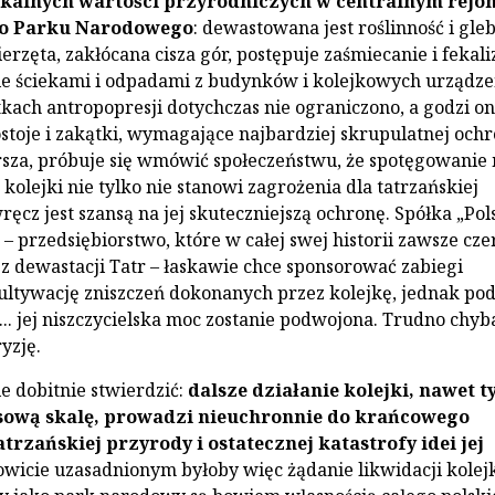
kalnych wartości przyrodniczych w centralnym rejon
go Parku Narodowego
: dewastowana jest roślinność i gleb
erzęta, zakłócana cisza gór, postępuje zaśmiecanie i fekali
ie ściekami i odpadami z budynków i kolejkowych urządze
kach antropopresji dotychczas nie ograniczono, a godzi o
ostoje i zakątki, wymagające najbardziej skrupulatnej ochr
rsza, próbuje się wmówić społeczeństwu, że spotęgowanie
olejki nie tylko nie stanowi zagrożenia dla tatrzańskiej
ręcz jest szansą na jej skuteczniejszą ochronę. Spółka „Pol
– przedsiębiorstwo, które w całej swej historii zawsze cze
z dewastacji Tatr – łaskawie chce sponsorować zabiegi
ultywację zniszczeń dokonanych przez kolejkę, jednak po
.. jej niszczycielska moc zostanie podwojona. Trudno chyb
yzję.
e dobitnie stwierdzić:
dalsze działanie kolejki, nawet t
sową skalę, prowadzi nieuchronnie do krańcowego
trzańskiej przyrody i ostatecznej katastrofy idei jej
kowicie uzasadnionym byłoby więc żądanie likwidacji kole