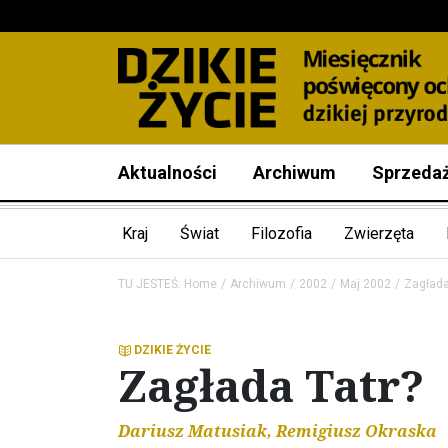
Aktualności
Archiwum
Sprzeda
Kraj
Świat
Filozofia
Zwierzęta
TU JESTEŚ:
Home
Archiwum
2002
Maj 2002
Zagłada
DZIKIE ŻYCIE
Zagłada Tatr?
Dariusz Matusiak, Remigiusz Okraska