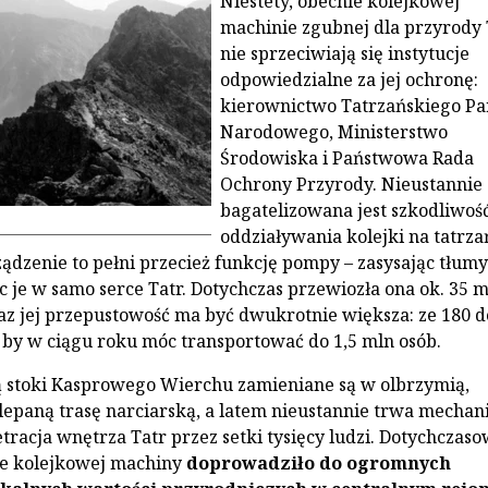
Niestety, obecnie kolejkowej
machinie zgubnej dla przyrody 
nie sprzeciwiają się instytucje
odpowiedzialne za jej ochronę:
kierownictwo Tatrzańskiego P
Narodowego, Ministerstwo
Środowiska i Państwowa Rada
Ochrony Przyrody. Nieustannie
bagatelizowana jest szkodliwoś
oddziaływania kolejki na tatrza
ządzenie to pełni przecież funkcję pompy – zasysając tłumy
ąc je w samo serce Tatr. Dotychczas przewiozła ona ok. 35 
az jej przepustowość ma być dwukrotnie większa: ze 180 d
k by w ciągu roku móc transportować do 1,5 mln osób.
 stoki Kasprowego Wierchu zamieniane są w olbrzymią,
paną trasę narciarską, a latem nieustannie trwa mechan
tracja wnętrza Tatr przez setki tysięcy ludzi. Dotychczas
e kolejkowej machiny
doprowadziło do ogromnych