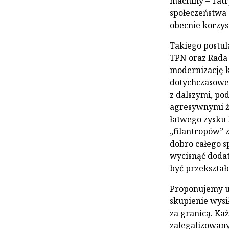
machiny – Tatr
społeczeństwa (
obecnie korzyst
Takiego postul
TPN oraz Rada 
modernizację ko
dotychczasowej
z dalszymi, po
agresywnymi ż
łatwego zysku 
„filantropów” 
dobro całego sp
wycisnąć dodat
być przekształ
Proponujemy ut
skupienie wysi
za granicą. Ka
zalegalizowany