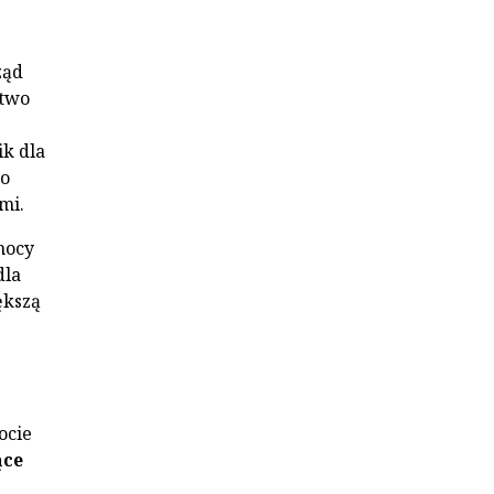
ząd
stwo
ik dla
to
mi.
mocy
dla
ększą
ocie
ące