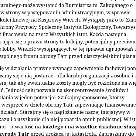
turalnego może wystąpić do Burmistrza m. Zakopanego o
aw strony w postępowaniu administracyjnym, w sprawie
olei linowej na Kasprowy Wierch. Wystąpiły już o to: Zar
hrony Przyrody, Społeczny Instytut Ekologiczny, Towarzy
 i Pracownia na rzecz Wszystkich Istot. Każda następna
rająca się o prawa strony to kolejny, potencjalny przeciwn
 lobby. Wielość występujących w tej sprawie ugrupowań 
pólnego frontu obrony Tatr przed niszczycielskimi plana
ię w działania prawne wymaga zapewnienia fachowej po
imy się o nią postarać – dla każdej organizacji z osobna i 
em, tak aby ewentualne koszty mogły być rozłożone na wi
ń. Jedność celu pozwala na skoncentrowanie środków i
ałania w jeden potencjał. Szukajmy sponsorów, którzy
s wesprzeć w dziele obrony Tatr zapewniając finansowanie
działań. Starajmy się o nagłośnienie naszej inicjatywy w
zu i o uzyskanie dla niej poparcia opinii publicznej. W ist
dno – otwartość
na każdego i na wszelkie działanie służ
zyrody Tatr
przed grożącą jej katastrofą. Zapraszamy do