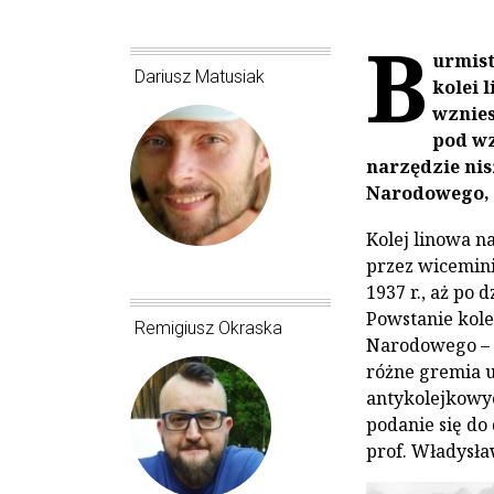
B
urmist
Dariusz Matusiak
kolei 
wznies
pod wz
narzędzie nis
Narodowego, 
Kolej linowa 
przez wicemini
1937 r., aż po
Powstanie kole
Remigiusz Okraska
Narodowego – s
różne gremia u
antykolejkowy
podanie się do
prof. Władysł