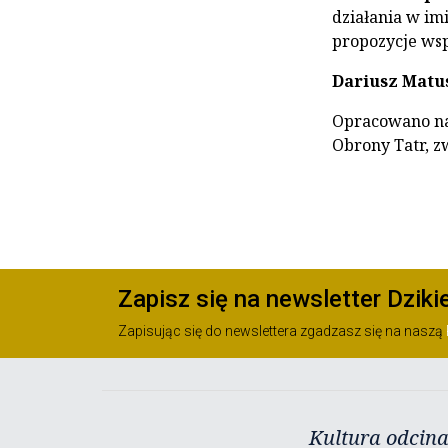
działania w im
propozycje ws
Dariusz Matu
Opracowano na
Obrony Tatr, z
Zapisz się na newsletter Dziki
Zapisując się do newslettera zgadzasz się na naszą
Kultura odcina