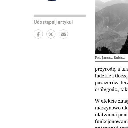
Udostępnij artykuł
Fot. Janusz Rubisz
przyrodę, a ur
ludzkie i tłocz
pasażerów, ter
osób/godz., ta
W efekcie zimą
maszynowo ukle
ułatwiona pene
funkcjonowani