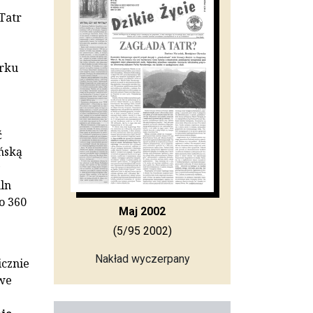
Tatr
arku
ć
ńską
mln
o 360
Maj 2002
(5/95 2002)
Nakład wyczerpany
icznie
owe