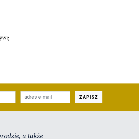
tywę
ZAPISZ
rodzie, a także