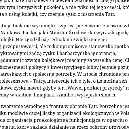
y jako park narodowy są bowiem własnością całego polsk
w tym i przyszłych pokoleń), a nie tylko tej jego części, kt
a z usług kolejki, czy czerpie zyski z niszczenia Tatr.
atu jednak nie wysunięto – wprost przeciwnie: zarówno w
Naukowa Parku, jak i Minister Środowiska wyrazili zgodę
lejki. Nie zgodzili się jednak na zwiększenie jej
 przepustowości, ale to kompromisowe stanowisko spotkał
dyktowanymi żądzą zysku i barbarzyńską ignorancją,
ądaniami rozwoju kolejkowej machiny za wszelką cenę. C
biznesmeni i politycy z inwestycyjnego lobby jedynie pozu
zatroskanych o społeczne potrzeby. W istocie chronione 
ołeczeństwa – Tatry, interesuje ich o tyle, o ile można zeń
kowe zyski, nawet gdyby ten „Wawel polskiej przyrody” m
cony w stadion, lunapark, szambo i wysypisko śmieci...
worzenie wspólnego frontu w obronie Tatr. Potrzebne jes
łku możliwie dużej liczby organizacji ekologicznych w Pols
żda organizacja proekologiczna funkcjonująca w oparciu o
 statut, który zakłada działanie na rzecz ochrony przyrody