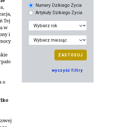
ie
Numery Dzikiego Życia
a,
Artykuły Dzikiego Życia
zacja,
ń Tej
na w
ony i
 mocy
skie
ZASTOSUJ
rpało
wyczyść filtry
d
a o
ylko
jkowej