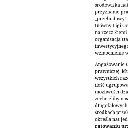
środowiska na
przyznanie pr
„przebudowy” k
Główny Ligi Oc
na rzecz Ziemi
organizacja sta
inwestycyjnego
wzmocnienie ws
Angażowanie s
prawniczej. Mus
wszystkich raz
ilość ugrupowa
możliwości dzi
zechcieliby na
długofalowych 
środkach przeka
określa nas je
ratowaniu pr