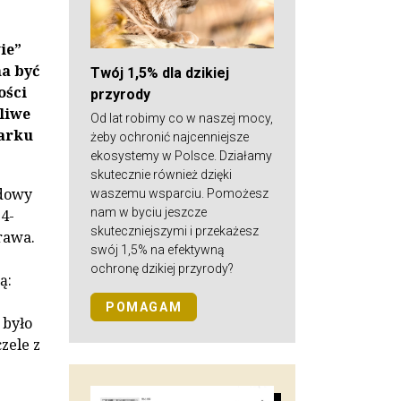
ie”
ma być
Twój 1,5% dla dzikiej
ości
przyrody
liwe
Od lat robimy co w naszej mocy,
Parku
żeby ochronić najcenniejsze
ekosystemy w Polsce. Działamy
skutecznie również dzięki
udowy
waszemu wsparciu. Pomożesz
nam w byciu jeszcze
4-
skuteczniejszymi i przekażesz
rawa.
swój 1,5% na efektywną
ochronę dzikiej przyrody?
ą:
POMAGAM
 było
zele z