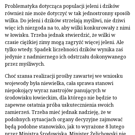
Problematyka dotycząca populacji jeleni i dzików
również nie może dotyczyć w tak jednostronny sposób
wilka. Do jeleni i dzików strzelają myśliwi, nie dziwi
więc ich niezgoda na to, aby wilki konkurowały z nimi
w łowisku. Trzeba jednak stwierdzić, że wilki w
czasie ciężkiej zimy mogą zagryźć więcej jeleni. Ale
tylko wtedy. Spadek liczebności dzików wynika zaś
jedynie z nadmiernego ich odstrzału dokonywanego
przez myśliwych.
Choć szansa realizacji prośby zawartej we wniosku
wojewody była niewielka, cała sprawa stanowi
niepokojący wyraz nastrojów panujących w
środowisku łowieckim, dla którego nie będzie to
zapewne ostatnia próba uskutecznienia swoich
zamierzeń. Trzeba mieć jednak nadzieję, że w
podobnych sytuacjach organy decyzyjne zajmować
będą podobne stanowisko, jak to wyrażone 8 lutego
przez Ministra Środowiska. Minister Żelichowski nie