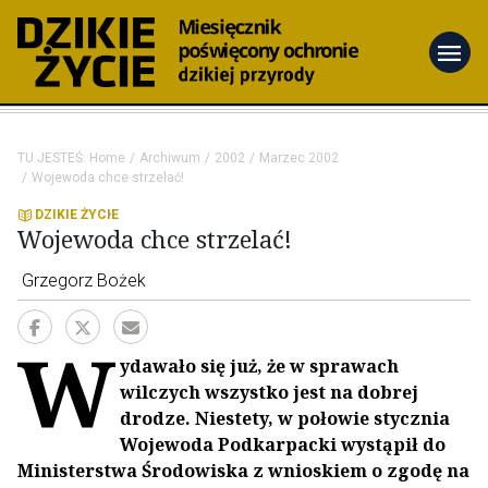
menu
TU JESTEŚ:
Home
Archiwum
2002
Marzec 2002
Wojewoda chce strzelać!
DZIKIE ŻYCIE
Wojewoda chce strzelać!
Grzegorz Bożek
W
ydawało się już, że w sprawach
wilczych wszystko jest na dobrej
drodze. Niestety, w połowie stycznia
Wojewoda Podkarpacki wystąpił do
Ministerstwa Środowiska z wnioskiem o zgodę na