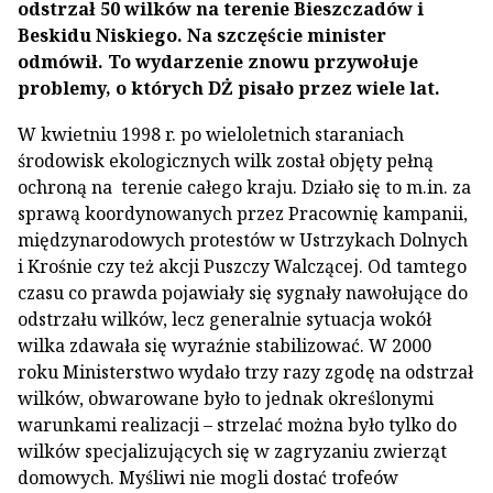
odstrzał 50 wilków na terenie Bieszczadów i
Beskidu Niskiego. Na szczęście minister
odmówił. To wydarzenie znowu przywołuje
problemy, o których DŻ pisało przez wiele lat.
W kwietniu 1998 r. po wieloletnich staraniach
środowisk ekologicznych wilk został objęty pełną
ochroną na terenie całego kraju. Działo się to m.in. za
sprawą koordynowanych przez Pracownię kampanii,
międzynarodowych protestów w Ustrzykach Dolnych
i Krośnie czy też akcji Puszczy Walczącej. Od tamtego
czasu co prawda pojawiały się sygnały nawołujące do
odstrzału wilków, lecz generalnie sytuacja wokół
wilka zdawała się wyraźnie stabilizować. W 2000
roku Ministerstwo wydało trzy razy zgodę na odstrzał
wilków, obwarowane było to jednak określonymi
warunkami realizacji – strzelać można było tylko do
wilków specjalizujących się w zagryzaniu zwierząt
domowych. Myśliwi nie mogli dostać trofeów