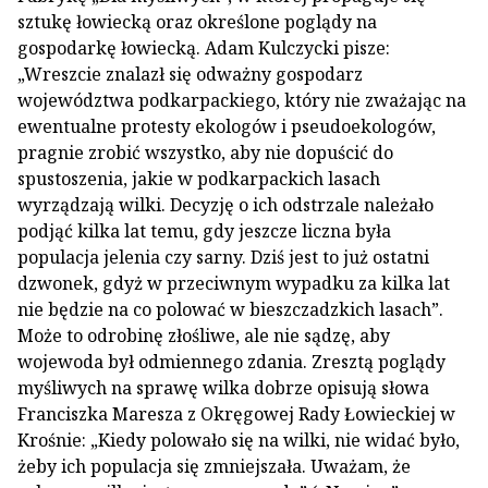
sztukę łowiecką oraz określone poglądy na
gospodarkę łowiecką. Adam Kulczycki pisze:
„Wreszcie znalazł się odważny gospodarz
województwa podkarpackiego, który nie zważając na
ewentualne protesty ekologów i pseudoekologów,
pragnie zrobić wszystko, aby nie dopuścić do
spustoszenia, jakie w podkarpackich lasach
wyrządzają wilki. Decyzję o ich odstrzale należało
podjąć kilka lat temu, gdy jeszcze liczna była
populacja jelenia czy sarny. Dziś jest to już ostatni
dzwonek, gdyż w przeciwnym wypadku za kilka lat
nie będzie na co polować w bieszczadzkich lasach”.
Może to odrobinę złośliwe, ale nie sądzę, aby
wojewoda był odmiennego zdania. Zresztą poglądy
myśliwych na sprawę wilka dobrze opisują słowa
Franciszka Maresza z Okręgowej Rady Łowieckiej w
Krośnie: „Kiedy polowało się na wilki, nie widać było,
żeby ich populacja się zmniejszała. Uważam, że