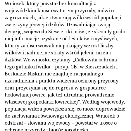
Wniosek, który powstał bez konsultacji z
wojewódzkim konserwatorem przyrody, mówi o
zagrożeniach, jakie stwarzają wilki wśród populacji
zwierzyny płowej i dzików. Uzasadniając swoją
decyzję, wojewoda Siewierski mówi, że skłoniły go do
niej informacje uzyskane od leśników i myśliwych,
którzy zaobserwowali niepokojący wzrost liczby
wilków i nadmierne straty wśród jeleni, saren i
dzików. We wniosku czytamy: „Całkowita ochrona
tego gatunku [wilka – przyp. GB] w Bieszczadach i
Beskidzie Niskim nie znajduje racjonalnego
uzasadnienia z punktu widzenia ochrony przyrody
oraz przyczynia się do regresu w gospodarce
hodowlanej owiec, jak też utrudnia prowadzenie
właściwej gospodarki łowieckiej”. Według wojewody,
populacja wilcza powiększa się, co może doprowadzić
do zachwiania równowagi ekologicznej. Wniosek o
odstrzał – słowami wojewody – powstał w trosce o
ochronę przyrody i bioróżnorodności.