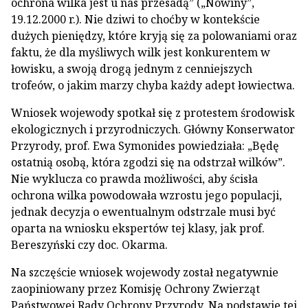
ochrona wilka jest u nas przesadą” („Nowiny”,
19.12.2000 r.). Nie dziwi to choćby w kontekście
dużych pieniędzy, które kryją się za polowaniami oraz
faktu, że dla myśliwych wilk jest konkurentem w
łowisku, a swoją drogą jednym z cenniejszych
trofeów, o jakim marzy chyba każdy adept łowiectwa.
Wniosek wojewody spotkał się z protestem środowisk
ekologicznych i przyrodniczych. Główny Konserwator
Przyrody, prof. Ewa Symonides powiedziała: „Będę
ostatnią osobą, która zgodzi się na odstrzał wilków”.
Nie wyklucza co prawda możliwości, aby ścisła
ochrona wilka powodowała wzrostu jego populacji,
jednak decyzja o ewentualnym odstrzale musi być
oparta na wniosku ekspertów tej klasy, jak prof.
Bereszyński czy doc. Okarma.
Na szczęście wniosek wojewody został negatywnie
zaopiniowany przez Komisję Ochrony Zwierząt
Państwowej Rady Ochrony Przyrody. Na podstawie tej