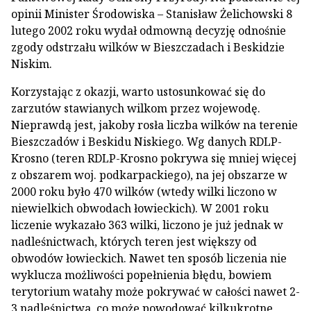
opinii Minister Środowiska – Stanisław Żelichowski 8
lutego 2002 roku wydał odmowną decyzję odnośnie
zgody odstrzału wilków w Bieszczadach i Beskidzie
Niskim.
Korzystając z okazji, warto ustosunkować się do
zarzutów stawianych wilkom przez wojewodę.
Nieprawdą jest, jakoby rosła liczba wilków na terenie
Bieszczadów i Beskidu Niskiego. Wg danych RDLP-
Krosno (teren RDLP-Krosno pokrywa się mniej więcej
z obszarem woj. podkarpackiego), na jej obszarze w
2000 roku było 470 wilków (wtedy wilki liczono w
niewielkich obwodach łowieckich). W 2001 roku
liczenie wykazało 363 wilki, liczono je już jednak w
nadleśnictwach, których teren jest większy od
obwodów łowieckich. Nawet ten sposób liczenia nie
wyklucza możliwości popełnienia błędu, bowiem
terytorium watahy może pokrywać w całości nawet 2-
3 nadleśnictwa, co może powodować kilkukrotne