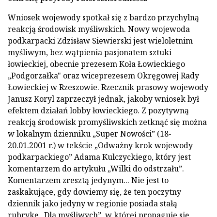
Wniosek wojewody spotkał się z bardzo przychylną
reakcją środowisk myśliwskich. Nowy wojewoda
podkarpacki Zdzisław Siewierski jest wieloletnim
myśliwym, bez wątpienia pasjonatem sztuki
łowieckiej, obecnie prezesem Koła Łowieckiego
„Podgorzałka" oraz wiceprezesem Okręgowej Rady
Łowieckiej w Rzeszowie. Rzecznik prasowy wojewody
Janusz Koryl zaprzeczył jednak, jakoby wniosek był
efektem działań lobby łowieckiego. Z pozytywną
reakcją środowisk promyśliwskich zetknąć się można
w lokalnym dzienniku „Super Nowości” (18-
20.01.2001 r.) w tekście „Odważny krok wojewody
podkarpackiego” Adama Kulczyckiego, który jest
komentarzem do artykułu „Wilki do odstrzału”.
Komentarzem zresztą jedynym... Nie jest to
zaskakujące, gdy dowiemy się, że ten poczytny
dziennik jako jedyny w regionie posiada stałą
rubrykę „Dla myśliwych”, w której propaguje się