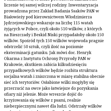
liczenie tej samej wilczej rodziny. Inwentaryzacja
prowadzona przez Zakład Badania Ssaków PAN w
Białowieży pod kierownictwem Włodzimierza
Jędrzejowskiego wskazuje na liczbę 115 watah
żyjących w Polsce, czyli około 510 wilków, z których
na Bieszczady i Beskid Niski przypadałoby około 150
wilków. Spośród tych 150 wilków wojewoda pragnie
odstrzelić 50 sztuk, czyli ilość na poziomie
eksterminacji gatunku. Jak mówi doc. Henryk
Okarma z Instytutu Ochrony Przyrody PAN w
Krakowie, skutkiem zabicia kilkudziesięciu
przypadkowych wilków będzie rozbita struktura
socjalna watah i zniszczona w miarę stabilna obecnie
sieć ich terytoriów. Osłabione wilki mogłyby się
przerzucić na owce jako łatwiejsze do pozyskania
ofiary niż jelenie. Może wreszcie dojść do
krzyżowania się wilków z psami, realnie
niebezpiecznymi nawet dla ludzi. Odstrzały wilków