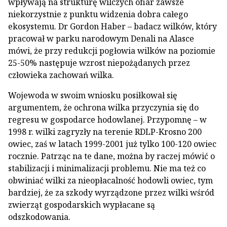
wpływają na strukturę wilczych ofiar zawsze
niekorzystnie z punktu widzenia dobra całego
ekosystemu. Dr Gordon Haber – badacz wilków, który
pracował w parku narodowym Denali na Alasce
mówi, że przy redukcji pogłowia wilków na poziomie
25-50% następuje wzrost niepożądanych przez
człowieka zachowań wilka.
Wojewoda w swoim wniosku posiłkował się
argumentem, że ochrona wilka przyczynia się do
regresu w gospodarce hodowlanej. Przypomnę – w
1998 r. wilki zagryzły na terenie RDLP-Krosno 200
owiec, zaś w latach 1999-2001 już tylko 100-120 owiec
rocznie. Patrząc na te dane, można by raczej mówić o
stabilizacji i minimalizacji problemu. Nie ma też co
obwiniać wilki za nieopłacalność hodowli owiec, tym
bardziej, że za szkody wyrządzone przez wilki wśród
zwierząt gospodarskich wypłacane są
odszkodowania.