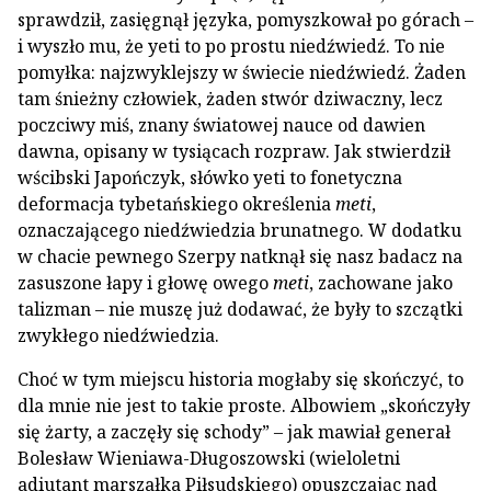
sprawdził, zasięgnął języka, pomyszkował po górach –
i wyszło mu, że yeti to po prostu niedźwiedź. To nie
pomyłka: najzwyklejszy w świecie niedźwiedź. Żaden
tam śnieżny człowiek, żaden stwór dziwaczny, lecz
poczciwy miś, znany światowej nauce od dawien
dawna, opisany w tysiącach rozpraw. Jak stwierdził
wścibski Japończyk, słówko yeti to fonetyczna
deformacja tybetańskiego określenia
meti
,
oznaczającego niedźwiedzia brunatnego. W dodatku
w chacie pewnego Szerpy natknął się nasz badacz na
zasuszone łapy i głowę owego
meti
, zachowane jako
talizman – nie muszę już dodawać, że były to szczątki
zwykłego niedźwiedzia.
Choć w tym miejscu historia mogłaby się skończyć, to
dla mnie nie jest to takie proste. Albowiem „skończyły
się żarty, a zaczęły się schody” – jak mawiał generał
Bolesław Wieniawa-Długoszowski (wieloletni
adiutant marszałka Piłsudskiego) opuszczając nad