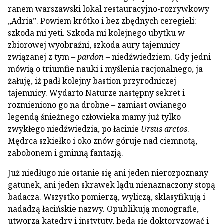
ranem warszawski lokal restauracyjno-rozrywkowy
„Adria”. Powiem krótko i bez zbędnych ceregieli:
szkoda mi yeti. Szkoda mi kolejnego ubytku w
zbiorowej wyobraźni, szkoda aury tajemnicy
związanej z tym –
pardon
– niedźwiedziem. Gdy jedni
mówią o triumfie nauki i myślenia racjonalnego, ja
żałuję, iż padł kolejny bastion przyrodniczej
tajemnicy. Wydarto Naturze następny sekret i
rozmieniono go na drobne – zamiast owianego
legendą śnieżnego człowieka mamy już tylko
zwykłego niedźwiedzia, po łacinie
Ursus arctos
.
Mędrca szkiełko i oko znów góruje nad ciemnotą,
zabobonem i gminną fantazją.
Już niedługo nie ostanie się ani jeden nierozpoznany
gatunek, ani jeden skrawek lądu nienaznaczony stopą
badacza. Wszystko pomierzą, wyliczą, sklasyfikują i
nadadzą łacińskie nazwy. Opublikują monografie,
utworzą katedry i instytuty, będą się doktoryzować i