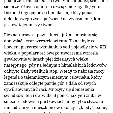
podejrzeń, snucia teorii i tworzenia hipotez, ścierania
się przeróżnych opinii – rozwiązano zagadkę yeti.
Dokonał tego japoński himalaista, który ponad
dekadę swego życia poświęcił na wyjaśnienie, kim
jest ów tajemniczy stwór.
Piękna sprawa – powie ktoś – już nie musimy się
domyślać, teraz wreszcie
wiemy
. To nie byle co,
bowiem pierwsze wzmianki o yeti pojawiły się w XIX
wieku, a popularność owego stworzenia wzrosła
gwałtownie w latach pięćdziesiątych wieku
następnego, gdy na jednym z himalajskich lodowców
odkryto ślady wielkich stóp. Wtedy to nabrała mocy
legenda o tajemniczym śnieżnym człowieku, który
zamieszkuje odległe partie gór, z dala od swych
cywilizowanych braci. Mnożyły się doniesienia
świadków, ten i ów widział ponoć, jak yeti znika w
śnieżno-lodowych pustkowiach, inny tylko słyszał o
nim od starych mieszkańców okolicy – „kiedyś, panie,