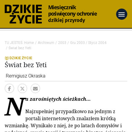
menu
TU JESTEŚ:
Home
Archiwum
2003
Gru 2003 / Stycz 2004
Świat bez Yeti
DZIKIE ŻYCIE
Świat bez Yeti
Remigiusz Okraska
N
a zarośniętych ścieżkach...
Najzupełniej przypadkowo na jednym z
portali internetowych znalazłem krótką
wzmiankę. Wynikało z niej, że po latach domysłów i