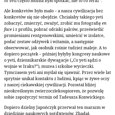
to Yeti często można było spotkać, nie to co teraz”.
Ale konkretów było mało – a nasza cywilizacja bez
konkretów się nie obejdzie. Chciałaby takiego yeti
zobaczyć, zmierzyć, zważyć, zrobić mu fotografię
en
face
i z profilu, pobrać odciski palców, prześwietlić
promieniami rentgenowskimi, umieścić w izolatce,
podać zestaw odżywek i witamin, a następnie
obserwować, jak osobnik rośnie tudzież maleje. A to
dopiero początek – później byłyby kongresy naukowe
o yeti, dziennikarskie dywagacje („Co yeti sądzi o
wojnie w Iraku?”), muzea i szkolne wycieczki.
Tymczasem yeti ani myślał się ujawnić. Przez wiele lat
sprytnie unikał kontaktu z ludźmi, kpiąc w żywe oczy
z naszej ciekawskiej cywilizacji. Pozostał bliżej
nieokreślonym zwierzoczłekoupiorem, że pozwolę
sobie zapożyczyć termin od Tadeusza Konwickiego.
Dopiero dzielny Japończyk przerwał ten marazm w
dziedzinie naukowych po(d)stępów. Zbadał,