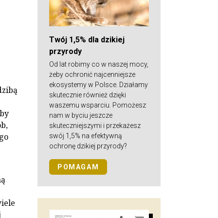
Twój 1,5% dla dzikiej
przyrody
Od lat robimy co w naszej mocy,
żeby ochronić najcenniejsze
ekosystemy w Polsce. Działamy
dzibą
skutecznie również dzięki
waszemu wsparciu. Pomożesz
aby
nam w byciu jeszcze
b,
skuteczniejszymi i przekażesz
ego
swój 1,5% na efektywną
ochronę dzikiej przyrody?
POMAGAM
ną
wiele
j