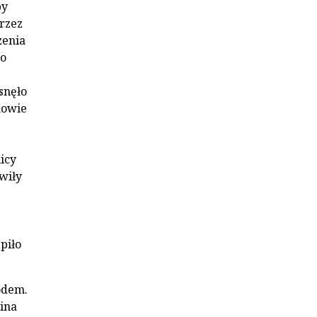
by
rzez
zenia
to
snęło
kowie
icy
wiły
piło
odem.
ina