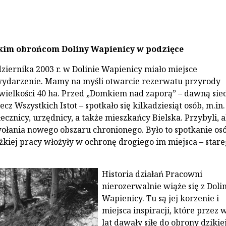
kim obrońcom Doliny Wapienicy w podzięce
ziernika 2003 r. w Dolinie Wapienicy miało miejsce
wydarzenie. Mamy na myśli otwarcie rezerwatu przyrody
wielkości 40 ha. Przed „Domkiem nad zaporą” – dawną sie
cz Wszystkich Istot – spotkało się kilkadziesiąt osób, m.in.
ecznicy, urzędnicy, a także mieszkańcy Bielska. Przybyli, 
wołania nowego obszaru chronionego. Było to spotkanie osó
ężkiej pracy włożyły w ochronę drogiego im miejsca – star
Historia działań Pracowni
nierozerwalnie wiąże się z Doli
Wapienicy. Tu są jej korzenie i
miejsca inspiracji, które przez 
lat dawały siłę do obrony dzikie