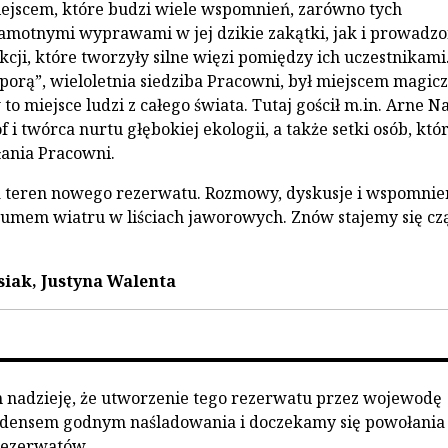
ejscem, które budzi wiele wspomnień, zarówno tych
amotnymi wyprawami w jej dzikie zakątki, jak i prowadz
kcji, które tworzyły silne więzi pomiędzy ich uczestnikami
orą”, wieloletnia siedziba Pracowni, był miejscem magic
 to miejsce ludzi z całego świata. Tutaj gościł m.in. Arne Na
f i twórca nurtu głębokiej ekologii, a także setki osób, któ
łania Pracowni.
a teren nowego rezerwatu. Rozmowy, dyskusje i wspomnie
 szumem wiatru w liściach jaworowych. Znów stajemy się cz
iak, Justyna Walenta
nadzieję, że utworzenie tego rezerwatu przez wojewodę
edensem godnym naśladowania i doczekamy się powołania
rezerwatów.