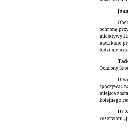
Joa
Obec
ochronę przy
inicjatywy i
naciskane pr
ludzi nie us
Tad
Ochrony Środ
Utwo
spoczywać na
miejsca zost
kolejnego re
Dr 
rezerwatu „