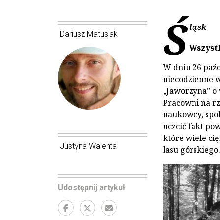
Ś
ląsk
Dariusz Matusiak
Wszyst
W dniu 26 paźd
niecodzienne 
„Jaworzyna” o 
Pracowni na rze
naukowcy, społ
uczcić fakt po
które wiele ci
Justyna Walenta
lasu górskiego.
Udostępnij artykuł