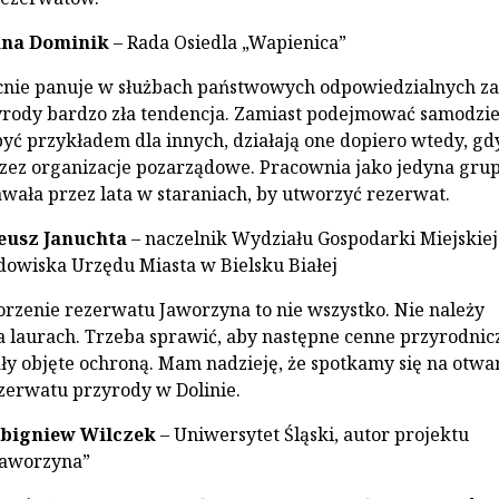
nna Dominik
– Rada Osiedla „Wapienica”
nie panuje w służbach państwowych odpowiedzialnych za
rody bardzo zła tendencja. Zamiast podejmować samodzie
 być przykładem dla innych, działają one dopiero wtedy, gd
zez organizacje pozarządowe. Pracownia jako jedyna gru
tawała przez lata w staraniach, by utworzyć rezerwat.
eusz Januchta
– naczelnik Wydziału Gospodarki Miejskiej 
owiska Urzędu Miasta w Bielsku Białej
rzenie rezerwatu Jaworzyna to nie wszystko. Nie należy
 laurach. Trzeba sprawić, aby następne cenne przyrodnic
ały objęte ochroną. Mam nadzieję, że spotkamy się na otwa
zerwatu przyrody w Dolinie.
Zbigniew Wilczek
– Uniwersytet Śląski, autor projektu
Jaworzyna”