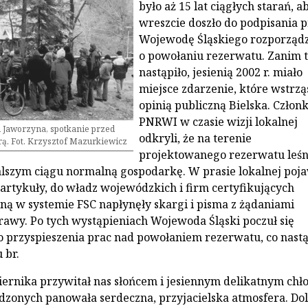
było aż 15 lat ciągłych starań, a
wreszcie doszło do podpisania p
Wojewodę Śląskiego rozporząd
o powołaniu rezerwatu. Zanim 
nastąpiło, jesienią 2002 r. miało
miejsce zdarzenie, które wstrzą
opinią publiczną Bielska. Człon
PNRWI w czasie wizji lokalnej
 Jaworzyna, spotkanie przed
odkryli, że na terenie
. Fot. Krzysztof Mazurkiewicz
projektowanego rezerwatu leśn
szym ciągu normalną gospodarkę. W prasie lokalnej poja
 artykuły, do władz wojewódzkich i firm certyfikujących
ną w systemie FSC napłynęły skargi i pisma z żądaniami
rawy. Po tych wystąpieniach Wojewoda Śląski poczuł się
 przyspieszenia prac nad powołaniem rezerwatu, co nastą
 br.
iernika przywitał nas słońcem i jesiennym delikatnym chł
onych panowała serdeczna, przyjacielska atmosfera. Dol