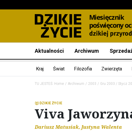
Aktualności
Archiwum
Sprzeda
Kraj
Świat
Filozofia
Zwierzęta
TU JESTEŚ:
Home
Archiwum
2003
Gru 2003 / Stycz 2
DZIKIE ŻYCIE
Viva Jaworzyn
Dariusz Matusiak, Justyna Walenta