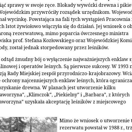
iąć sprawy w swoje ręce. Blokady wywózki drewna i pikie
ojewódzkim przywróciły rozsądek urzędnikom. Wojewo
mał wycinkę. Powstająca na fali tych wystąpień Pracownia
h Istot żywiołowo włączyła się do działań. Jej wniosek o ob
chroną rezerwatową, mimo poparcia ówczesnego ministra
iska prof. Stefana Kozłowskiego oraz Wojewódzkiej Komis
dy, został jednak storpedowany przez leśników.
 odtąd żmudny bój o wyłączenie najważniejszych enklaw 
alinowej i operatów leśnych. Są pierwsze sukcesy. W 1993 r
ją Rady Miejskiej zespół przyrodniczo-krajobrazowy. Wci
 ochrony najcenniejszych enklaw leśnych, która ogranicz
zyskanie drewna. W planach jest utworzenie kilku
aworzyna”, „Klimczok”, „Piekielny” i „Barbara”, z których
Jaworzyna” uzyskała akceptację leśników z miejscowego
Mimo że wniosek o utworzenie 
rezerwatu powstał w 1988 r., tr