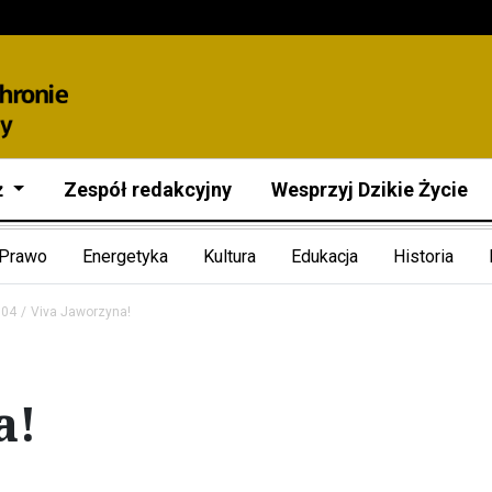
ż
Zespół redakcyjny
Wesprzyj Dzikie Życie
Prawo
Energetyka
Kultura
Edukacja
Historia
004
Viva Jaworzyna!
a!