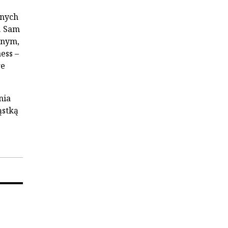
onych
. Sam
znym,
ess –
re
nia
ąstką