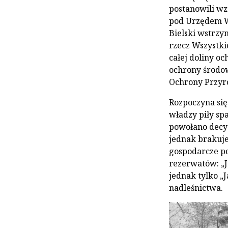
postanowili wz
pod Urzędem W
Bielski wstrzy
rzecz Wszystkic
całej doliny o
ochrony środow
Ochrony Przyro
Rozpoczyna się
władzy piły sp
powołano decyz
jednak brakuje
gospodarcze po
rezerwatów: „J
jednak tylko „
nadleśnictwa.