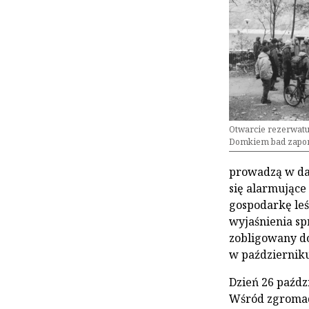
Otwarcie rezerwatu
Domkiem bad zaporą
prowadzą w dal
się alarmujące
gospodarkę leś
wyjaśnienia sp
zobligowany do
w październiku
Dzień 26 paźdz
Wśród zgromadz