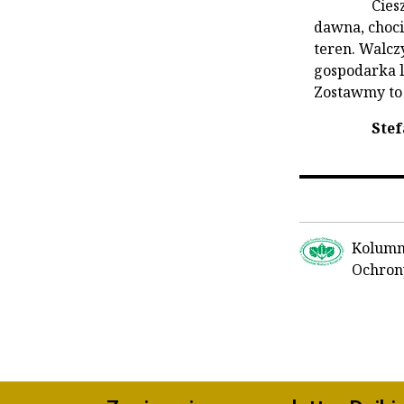
Cies
dawna, choci
teren. Walcz
gospodarka l
Zostawmy to 
Ste
Kolumn
Ochron