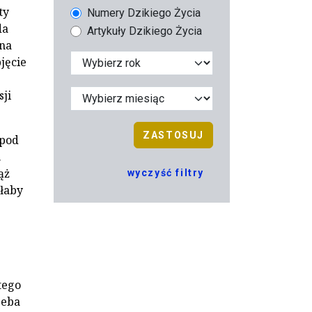
ty
Numery Dzikiego Życia
da
Artykuły Dzikiego Życia
 na
jęcie
ji
ZASTOSUJ
spod
.
ąż
wyczyść filtry
ałaby
tego
zeba