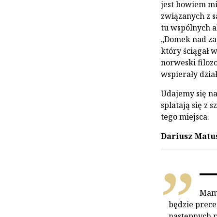
jest bowiem mi
związanych z s
tu wspólnych a
„Domek nad zap
który ściągał w
norweski filozo
wspierały dzia
Udajemy się n
splatają się z
tego miejsca.
Dariusz Matus
Mam 
będzie prec
następnych 