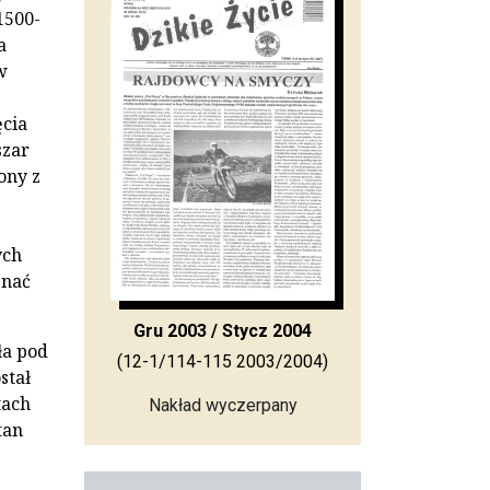
1500-
a
w
ęcia
szar
ony z
ych
znać
Gru 2003 / Stycz 2004
ła pod
(12-1/114-115 2003/2004)
stał
tach
Nakład wyczerpany
tan