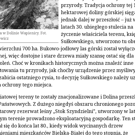
przyrody. Tradycja ochrony tej 
hektarowej doliny górskiej sięg
jednak dalej w przeszłość – już 
latach 30. ubiegłego stulecia na
 w Dolinie Wapienicy. Fot.
życzenie właściciela terenu, ksi
ewicz
Sułkowskiego, utworzono tu ob
ierzchni 700 ha. Bukowo-jodłowy las górski został wyłącz
ej, więc dostojne i stare drzewa miały szansę ostać się dla
oleń. Choć w kronikach historycznych można znaleźć inne
towania tu przyrody, jak choćby urządzenie przez myśliw
i zabicia ostatniego rysia, to decyzję Sułkowskiego należy u
 ochrony tego miejsca.
iatowej tereny te zostały znacjonalizowane i Dolina przesz
Państwowych. Z dużego niegdyś obszaru chronionego pozo
tarowy rezerwat leśny „Stok Szyndzielni”, utworzony w la
łym terenie prowadzono eksploatacyjną gospodarkę. Ten s
ł się do końca lat 80., kiedy widok wycinanych drzew
ieniami mieszkańców Bielska-Białej do tego stopnia, że