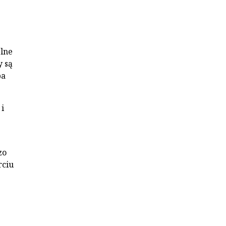
lne
y są
pa
i
zo
rciu