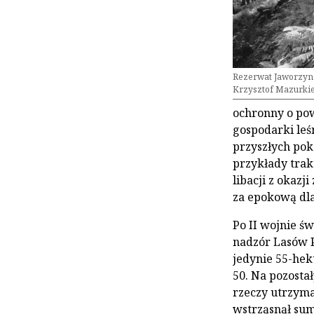
Rezerwat Jaworzyna
Krzysztof Mazurki
ochronny o pow
gospodarki leśn
przyszłych pok
przykłady trak
libacji z okazj
za epokową dla
Po II wojnie św
nadzór Lasów 
jedynie 55-hek
50. Na pozosta
rzeczy utrzyma
wstrząsnął sum