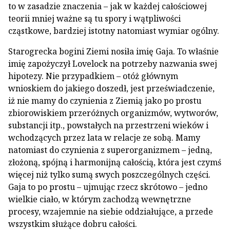
to w zasadzie znaczenia – jak w każdej całościowej
teorii mniej ważne są tu spory i wątpliwości
cząstkowe, bardziej istotny natomiast wymiar ogólny.
Starogrecka bogini Ziemi nosiła imię Gaja. To właśnie
imię zapożyczył Lovelock na potrzeby nazwania swej
hipotezy. Nie przypadkiem – otóż głównym
wnioskiem do jakiego doszedł, jest przeświadczenie,
iż nie mamy do czynienia z Ziemią jako po prostu
zbiorowiskiem przeróżnych organizmów, wytworów,
substancji itp., powstałych na przestrzeni wieków i
wchodzących przez lata w relacje ze sobą. Mamy
natomiast do czynienia z superorganizmem – jedną,
złożoną, spójną i harmonijną całością, która jest czymś
więcej niż tylko sumą swych poszczególnych części.
Gaja to po prostu – ujmując rzecz skrótowo – jedno
wielkie ciało, w którym zachodzą wewnętrzne
procesy, wzajemnie na siebie oddziałujące, a przede
wszystkim służące dobru całości.