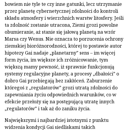
bowiem nie tyle te czy inne gatunki, lecz utrzymanie
przez planetę cybernetycznej zdolności do kontroli
składu atmosfery i wierzchnich warstw litosfery. Jeśli
ta zdolność zostanie utracona, Ziemi grozi powolne
obumieranie, aż stanie się jałową planetą na wzór
Marsa czy Wenus. Nie oznacza to porzucenia ochrony
ziemskiej bioróżnorodności, której to postawie autor
hipotezy Gai nadaje „planetarny” sens – im więcej
form życia, im większe ich zróżnicowanie, tym
większą mamy pewność, iż sprawnie funkcjonują
systemy regulacyjne planety, a procesy „dbałości” o
dobro Gai przebiegają bez zakłóceń. Zaburzenie
któregoś z „regulatorów” grozi utratą zdolności do
zapewniania życiu odpowiednich warunków, co w
efekcie przełoży się na postępującą utratę innych
„regulatorów” i tak aż do zaniku życia.
Największymi i najbardziej istotnymi z punktu
widzenia kondycji Gai siedliskami takich