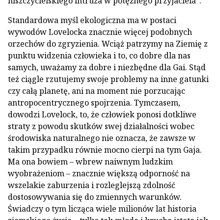
niszczycielskiego intruza w potężnego przyjaciela”.
Standardowa myśl ekologiczna ma w postaci
wywodów Lovelocka znacznie więcej podobnych
orzechów do zgryzienia. Wciąż patrzymy na Ziemię z
punktu widzenia człowieka i to, co dobre dla nas
samych, uważamy za dobre i niezbędne dla Gai. Stąd
też ciągle rzutujemy swoje problemy na inne gatunki
czy całą planetę, ani na moment nie porzucając
antropocentrycznego spojrzenia. Tymczasem,
dowodzi Lovelock, to, że człowiek ponosi dotkliwe
straty z powodu skutków swej działalności wobec
środowiska naturalnego nie oznacza, że zawsze w
takim przypadku równie mocno cierpi na tym Gaja.
Ma ona bowiem – wbrew naiwnym ludzkim
wyobrażeniom – znacznie większą odporność na
wszelakie zaburzenia i rozleglejszą zdolność
dostosowywania się do zmiennych warunków.
Świadczy o tym licząca wiele milionów lat historia