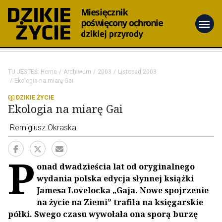
menu
TU JESTEŚ:
Home
Archiwum
2003
Listopad 2003
Ekologia na miarę Gai
DZIKIE ŻYCIE
Ekologia na miarę Gai
Remigiusz Okraska
P
onad dwadzieścia lat od oryginalnego
wydania polska edycja słynnej książki
Jamesa Lovelocka „Gaja. Nowe spojrzenie
na życie na Ziemi” trafiła na księgarskie
półki. Swego czasu wywołała ona sporą burzę