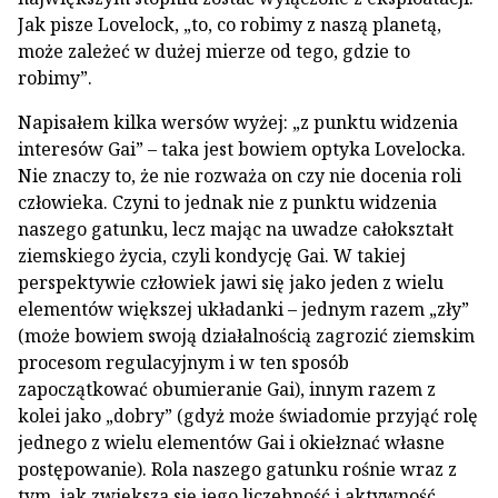
Jak pisze Lovelock, „to, co robimy z naszą planetą,
może zależeć w dużej mierze od tego, gdzie to
robimy”.
Napisałem kilka wersów wyżej: „z punktu widzenia
interesów Gai” – taka jest bowiem optyka Lovelocka.
Nie znaczy to, że nie rozważa on czy nie docenia roli
człowieka. Czyni to jednak nie z punktu widzenia
naszego gatunku, lecz mając na uwadze całokształt
ziemskiego życia, czyli kondycję Gai. W takiej
perspektywie człowiek jawi się jako jeden z wielu
elementów większej układanki – jednym razem „zły”
(może bowiem swoją działalnością zagrozić ziemskim
procesom regulacyjnym i w ten sposób
zapoczątkować obumieranie Gai), innym razem z
kolei jako „dobry” (gdyż może świadomie przyjąć rolę
jednego z wielu elementów Gai i okiełznać własne
postępowanie). Rola naszego gatunku rośnie wraz z
tym, jak zwiększa się jego liczebność i aktywność,