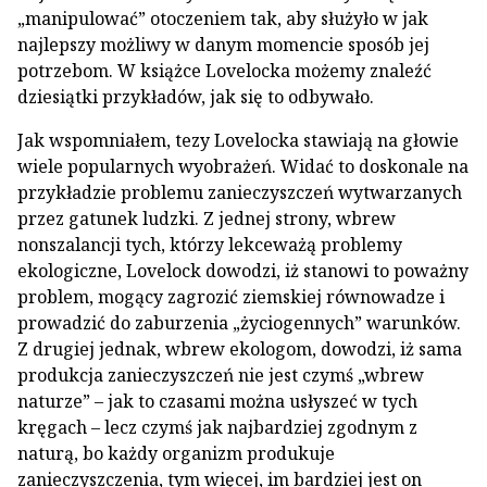
„manipulować” otoczeniem tak, aby służyło w jak
najlepszy możliwy w danym momencie sposób jej
potrzebom. W książce Lovelocka możemy znaleźć
dziesiątki przykładów, jak się to odbywało.
Jak wspomniałem, tezy Lovelocka stawiają na głowie
wiele popularnych wyobrażeń. Widać to doskonale na
przykładzie problemu zanieczyszczeń wytwarzanych
przez gatunek ludzki. Z jednej strony, wbrew
nonszalancji tych, którzy lekceważą problemy
ekologiczne, Lovelock dowodzi, iż stanowi to poważny
problem, mogący zagrozić ziemskiej równowadze i
prowadzić do zaburzenia „życiogennych” warunków.
Z drugiej jednak, wbrew ekologom, dowodzi, iż sama
produkcja zanieczyszczeń nie jest czymś „wbrew
naturze” – jak to czasami można usłyszeć w tych
kręgach – lecz czymś jak najbardziej zgodnym z
naturą, bo każdy organizm produkuje
zanieczyszczenia, tym więcej, im bardziej jest on