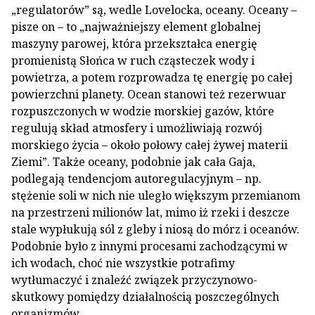
„regulatorów” są, wedle Lovelocka, oceany. Oceany –
pisze on – to „najważniejszy element globalnej
maszyny parowej, która przekształca energię
promienistą Słońca w ruch cząsteczek wody i
powietrza, a potem rozprowadza tę energię po całej
powierzchni planety. Ocean stanowi też rezerwuar
rozpuszczonych w wodzie morskiej gazów, które
regulują skład atmosfery i umożliwiają rozwój
morskiego życia – około połowy całej żywej materii
Ziemi”. Także oceany, podobnie jak cała Gaja,
podlegają tendencjom autoregulacyjnym – np.
stężenie soli w nich nie uległo większym przemianom
na przestrzeni milionów lat, mimo iż rzeki i deszcze
stale wypłukują sól z gleby i niosą do mórz i oceanów.
Podobnie było z innymi procesami zachodzącymi w
ich wodach, choć nie wszystkie potrafimy
wytłumaczyć i znaleźć związek przyczynowo-
skutkowy pomiędzy działalnością poszczególnych
organizmów.