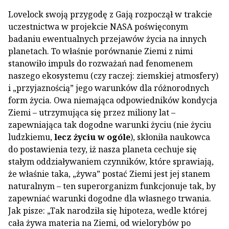
Lovelock swoją przygodę z Gają rozpoczął w trakcie
uczestnictwa w projekcie NASA poświęconym
badaniu ewentualnych przejawów życia na innych
planetach. To właśnie porównanie Ziemi z nimi
stanowiło impuls do rozważań nad fenomenem
naszego ekosystemu (czy raczej: ziemskiej atmosfery)
i „przyjaznością” jego warunków dla różnorodnych
form życia. Owa niemająca odpowiedników kondycja
Ziemi – utrzymująca się przez miliony lat –
zapewniająca tak dogodne warunki życiu (nie życiu
ludzkiemu,
lecz życiu w ogóle
), skłoniła naukowca
do postawienia tezy, iż nasza planeta cechuje się
stałym oddziaływaniem czynników, które sprawiają,
że właśnie taka, „żywa” postać Ziemi jest jej stanem
naturalnym – ten superorganizm funkcjonuje tak, by
zapewniać warunki dogodne dla własnego trwania.
Jak pisze: „Tak narodziła się hipoteza, wedle której
cała żywa materia na Ziemi, od wielorybów po