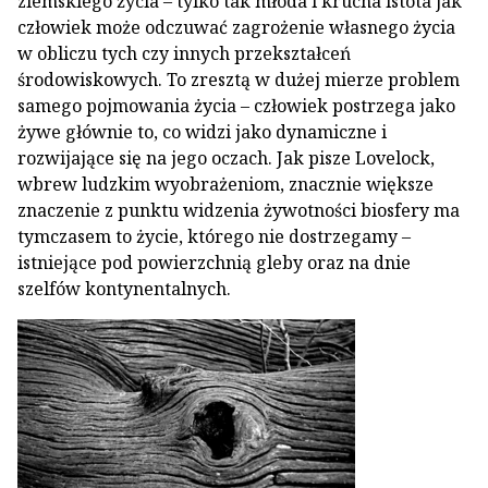
ziemskiego życia – tylko tak młoda i krucha istota jak
człowiek może odczuwać zagrożenie własnego życia
w obliczu tych czy innych przekształceń
środowiskowych. To zresztą w dużej mierze problem
samego pojmowania życia – człowiek postrzega jako
żywe głównie to, co widzi jako dynamiczne i
rozwijające się na jego oczach. Jak pisze Lovelock,
wbrew ludzkim wyobrażeniom, znacznie większe
znaczenie z punktu widzenia żywotności biosfery ma
tymczasem to życie, którego nie dostrzegamy –
istniejące pod powierzchnią gleby oraz na dnie
szelfów kontynentalnych.