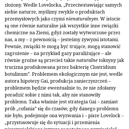
złożony. Wedle Lovelocka, „Przeciwstawiając samych
siebie naturze, myślimy zwykle o produktach
przemysłowych jako czymś
nienaturalnym
. W istocie
są one równie naturalne jak wszystkie inne związki
chemiczne na Ziemi, gdyż zostały wytworzone przez
nas, a my – z pewnością – jesteśmy żywymi istotami.
Pewnie, związki te mogą być trujące, mogą stanowić
zagrożenie – na przykład gazy paraliżujące – ale
równie groźne są przecież takie
naturalne
toksyny jak
trucizna produkowana przez bakterię Clostridium
botulinum”. Problemem ekologicznym nie jest, wedle
autora hipotezy Gai, produkcja zanieczyszczeń –
problemem będzie ewentualnie to, że nie zdołamy
poradzić sobie z nimi tak, aby nie stanowiły
problemu. Taka właśnie jest strategia Gai – zamiast
prób „cofania” się do czasów, gdy danego problemu
nie było, podejmuje ona wyzwania i – pisze Lovelock –
„przystosowuje się do sytuacji i przemienia