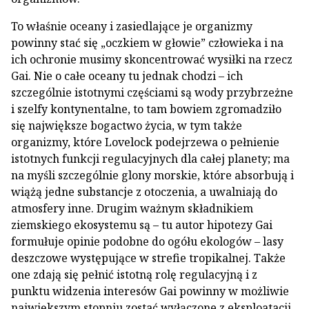
To właśnie oceany i zasiedlające je organizmy
powinny stać się „oczkiem w głowie” człowieka i na
ich ochronie musimy skoncentrować wysiłki na rzecz
Gai. Nie o całe oceany tu jednak chodzi – ich
szczególnie istotnymi częściami są wody przybrzeżne
i szelfy kontynentalne, to tam bowiem zgromadziło
się największe bogactwo życia, w tym także
organizmy, które Lovelock podejrzewa o pełnienie
istotnych funkcji regulacyjnych dla całej planety; ma
na myśli szczególnie glony morskie, które absorbują i
wiążą jedne substancje z otoczenia, a uwalniają do
atmosfery inne. Drugim ważnym składnikiem
ziemskiego ekosystemu są – tu autor hipotezy Gai
formułuje opinie podobne do ogółu ekologów – lasy
deszczowe występujące w strefie tropikalnej. Także
one zdają się pełnić istotną rolę regulacyjną i z
punktu widzenia interesów Gai powinny w możliwie
największym stopniu zostać wyłączone z eksploatacji.