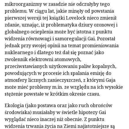
mikroorganizmy w zasadzie nie odczułyby tego
problemu. W ciągu lat, jakie minęły od powstania
pierwszej wersji tej książki Lovelock nieco zmienił
zdanie, uznając, iż problematyka dziury ozonowej i
globalnego ocieplenia może być istotna z punktu
widzenia równowagi i samoregulacji Gai. Pozostał
jednak przy swojej opinii na temat promieniowania
nuklearnego i dlatego też dał się poznać jako
zwolennik elektrowni atomowych,
przeciwstawianych użytkowaniu paliw kopalnych,
powodujących w procesie ich spalania emisję do
atmosfery licznych zanieczyszczeń, z którymi Gaja
może mieć problemy m.in. ze względu na ich wysokie
stężenie powstałe w krótkim okresie czasu.
Ekologia (jako postawa oraz jako ruch obrońców
środowiska) musiałaby w świetle hipotezy Gai
wyglądać nieco inaczej niż obecnie. Z punktu
widzenia trwania życia na Ziemi najistotniejsze są