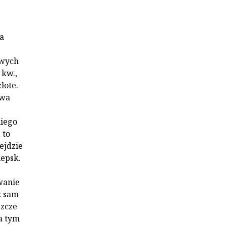
a
owych
 kw.,
łote.
iwa
niego
 to
ejdzie
lepsk.
wanie
z sam
szcze
a tym