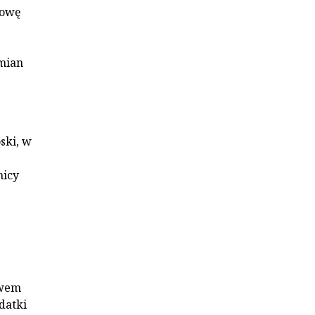
dowę
mian
ski, w
nicy
twem
datki