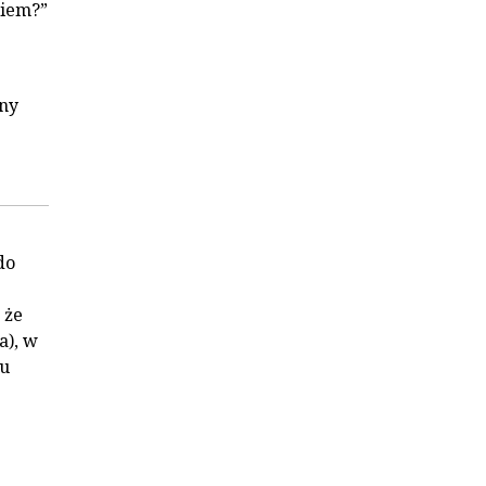
wiem?”
iny
do
 że
a), w
su