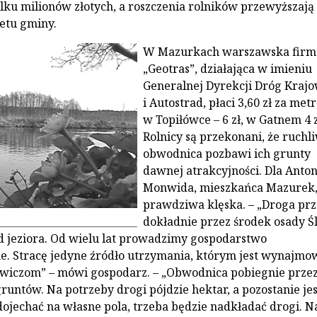
lku milionów złotych, a roszczenia rolników przewyższają
etu gminy.
W Mazurkach warszawska firm
„Geotras”, działająca w imieniu
Generalnej Dyrekcji Dróg Kraj
i Autostrad, płaci 3,60 zł za metr
w Topiłówce – 6 zł, w Gatnem 4 z
Rolnicy są przekonani, że ruchl
obwodnica pozbawi ich grunty
dawnej atrakcyjności. Dla Anto
Monwida, mieszkańca Mazurek,
prawdziwa klęska. – „Droga prz
dokładnie przez środek osady Ś
d jeziora. Od wielu lat prowadzimy gospodarstwo
e. Stracę jedyne źródło utrzymania, którym jest wynajmo
wiczom” – mówi gospodarz. – „Obwodnica pobiegnie prze
runtów. Na potrzeby drogi pójdzie hektar, a pozostanie je
 dojechać na własne pola, trzeba będzie nadkładać drogi. N