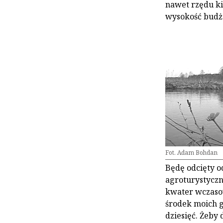
nawet rzędu ki
wysokość budż
Fot. Adam Bohdan
Będę odcięty o
agroturystyczn
kwater wczaso
środek moich g
dziesięć. Żeby