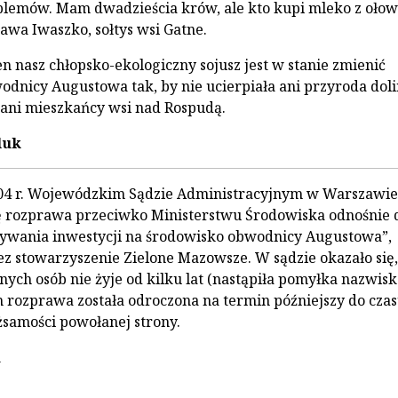
blemów. Mam dwadzieścia krów, ale kto kupi mleko z oło
ława Iwaszko, sołtys wsi Gatne.
n nasz chłopsko-ekologiczny sojusz jest w stanie zmienić
wodnicy Augustowa tak, by nie ucierpiała ani przyroda dol
 ani mieszkańcy wsi nad Rospudą.
luk
004 r. Wojewódzkim Sądzie Administracyjnym w Warszawie
ę rozprawa przeciwko Ministerstwu Środowiska odnośnie 
ływania inwestycji na środowisko obwodnicy Augustowa”,
z stowarzyszenie Zielone Mazowsze. W sądzie okazało się,
nych osób nie żyje od kilku lat (nastąpiła pomyłka nazwisk
 rozprawa została odroczona na termin późniejszy do cza
żsamości powołanej strony.
n