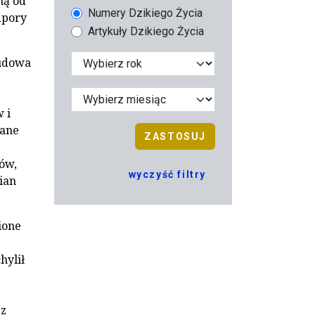
ną od
Numery Dzikiego Życia
dpory
Artykuły Dzikiego Życia
budowa
 i
sane
ZASTOSUJ
ów,
wyczyść filtry
ian
ione
hylił
 z