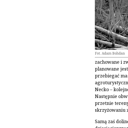
Fot. Adam Bohdan
zachowane i zwa
planowane jest
przebiegać ma 
agroturystyczn
Necko – kolejn
Następnie obwo
przetnie teren
skrzyżowaniu z
Samą zaś dolin