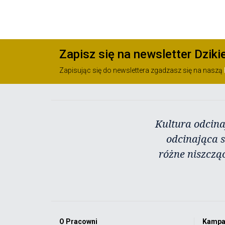
Zapisz się na newsletter Dziki
Zapisując się do newslettera zgadzasz się na naszą
Kultura odcina
odcinająca s
różne niszczą
O Pracowni
Kampa