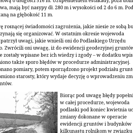
słową o długości 516 m. Uzupełnieniem estakady, poza doli
wa, mają być nasypy dł. 280 m i wysokości od 2 do 6 m. Po
taną na głębokość 11 m.
rę rosnącej świadomości zagrożenia, jakie niesie ze sobą 
zynają się organizować. W ostatnim okresie wojewoda
patrzył uwagi, jakie wnieśli oni do Podlaskiego Urzędu
 Zwrócili oni uwagę, iż do ewidencji geodezyjnej gruntów
zostały wpisane bez ich wiedzy i zgody – w dodatku wpi
niono także sporo błędów w procedurze administracyjnej.
nano pomiary, potem sporządzono projekt podziału grunt
omiono starosty, który wydaje decyzję o wprowadzeniu zm
untów.
Biorąc pod uwagę błędy popełn
w całej procedurze, wojewoda
podlaski pod koniec kwietnia uc
zmiany dokonane w operacie
ewidencji gruntów i budynków
kilkunastu rolnikom w związku