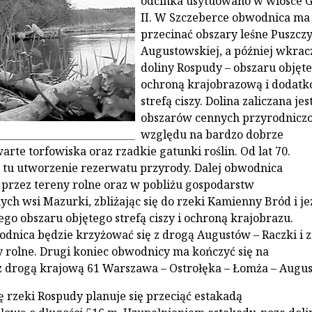
odcinka usytuowano w wiosce 
II. W Szczeberce obwodnica ma
przecinać obszary leśne Puszcz
Augustowskiej, a później wkrac
doliny Rospudy – obszaru objęt
ochroną krajobrazową i dodat
strefą ciszy. Dolina zaliczana jes
obszarów cennych przyrodniczo
względu na bardzo dobrze
rte torfowiska oraz rzadkie gatunki roślin. Od lat 70.
 tu utworzenie rezerwatu przyrody. Dalej obwodnica
przez tereny rolne oraz w pobliżu gospodarstw
ych wsi Mazurki, zbliżając się do rzeki Kamienny Bród i je
ego obszaru objętego strefą ciszy i ochroną krajobrazu.
dnica będzie krzyżować się z drogą Augustów – Raczki i
y rolne. Drugi koniec obwodnicy ma kończyć się na
 drogą krajową 61 Warszawa – Ostrołęka – Łomża – Augus
ę rzeki Rospudy planuje się przeciąć estakadą