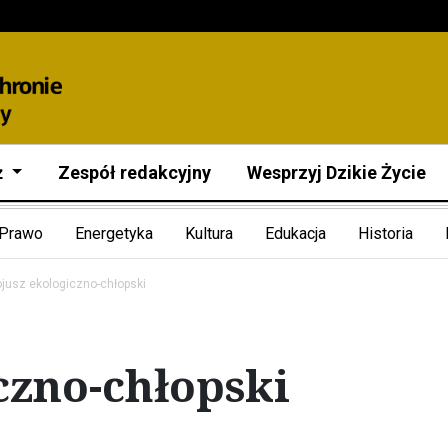
ż
Zespół redakcyjny
Wesprzyj Dzikie Życie
Prawo
Energetyka
Kultura
Edukacja
Historia
jusz ekologiczno-chłopski
czno-chłopski