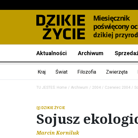
Aktualności
Archiwum
Sprzeda
Kraj
Świat
Filozofia
Zwierzęta
TU JESTEŚ:
Home
Archiwum
2004
Czerwiec 2004
So
DZIKIE ŻYCIE
Sojusz ekologi
Marcin Korniluk