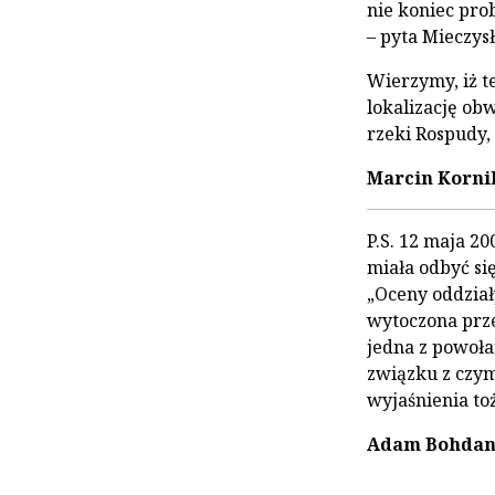
nie koniec pro
– pyta Mieczys
Wierzymy, iż te
lokalizację ob
rzeki Rospudy,
Marcin Korni
P.S. 12 maja 2
miała odbyć si
„Oceny oddzia
wytoczona prze
jedna z powoła
związku z czym
wyjaśnienia to
Adam Bohda