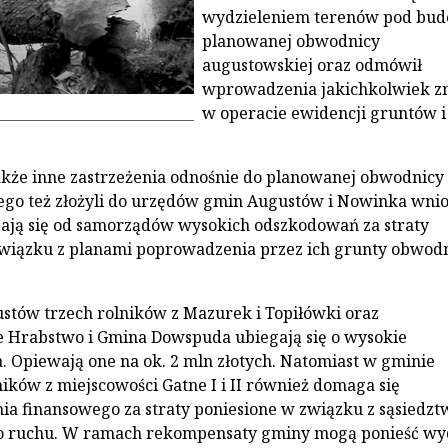
wydzieleniem terenów pod bu
planowanej obwodnicy
augustowskiej oraz odmówił
wprowadzenia jakichkolwiek z
w operacie ewidencji gruntów i
akże inne zastrzeżenia odnośnie do planowanej obwodnicy
ego też złożyli do urzędów gmin Augustów i Nowinka wnio
ają się od samorządów wysokich odszkodowań za straty
związku z planami poprowadzenia przez ich grunty obwod
tów trzech rolników z Mazurek i Topiłówki oraz
 Hrabstwo i Gmina Dowspuda ubiegają się o wysokie
 Opiewają one na ok. 2 mln złotych. Natomiast w gminie
ików z miejscowości Gatne I i II również domaga się
ia finansowego za straty poniesione w związku z sąsiedz
go ruchu. W ramach rekompensaty gminy mogą ponieść wy