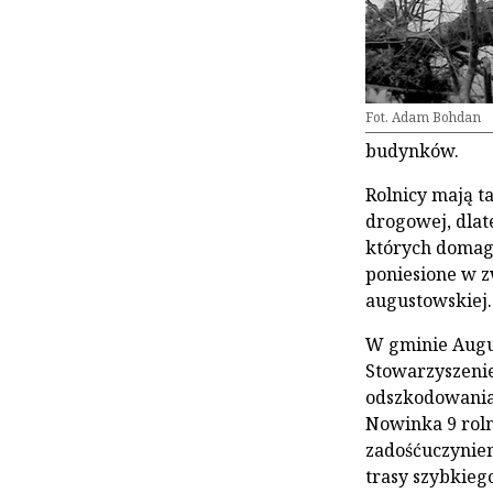
Fot. Adam Bohdan
budynków.
Rolnicy mają t
drogowej, dlat
których domag
poniesione w 
augustowskiej.
W gminie Augus
Stowarzyszenie
odszkodowania.
Nowinka 9 roln
zadośćuczynien
trasy szybkie