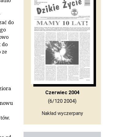
Gatno
y
zać do
ego
kowo
t do
 ze
ziora
Czerwiec 2004
(6/120 2004)
 znowu
Nakład wyczerpany
tów.