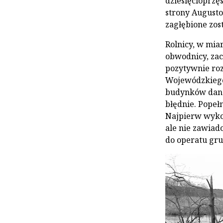
dziesięcioprzę
strony Augusto
zagłębione zos
Rolnicy, w mia
obwodnicy, zac
pozytywnie roz
Wojewódzkiego.
budynków dane 
błędnie. Popeł
Najpierw wyko
ale nie zawiad
do operatu gr