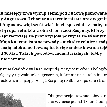
lku miesięcy trwa wykup ziemi pod budowę planowane
y Augustowa. I chociaż na terenie miasta oraz w gmi
 Augustów większość właścicieli sprzedała ziemię, t
st grupa rolników z obu stron rzeki Rospudy, którzy
sprzeciwiają się propozycjom pozbycia się własnych
Mają ku temu istotne powody – niektóre rolnicze rod
 mają udokumentowaną historię zamieszkiwania tejż
d 300 lat. Takich powodów, niematerialnych, lobby
 nie rozumie.
osy mieszkańców wsi nad Rospudą, przyrodników i ekologów
połączyły się wskutek zagrożenia, które niesie za sobą bud
stowa, mającej przeciąć Rospudę i kilka wsi po obu stro
Długość projektowanej obwodn
ma wynieść ponad 17 km. Począ