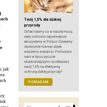
j
nach
Twój 1,5% dla dzikiej
o
przyrody
Od lat robimy co w naszej mocy,
żeby ochronić najcenniejsze
y
ekosystemy w Polsce. Działamy
skutecznie również dzięki
e
waszemu wsparciu. Pomożesz
nam w byciu jeszcze
skuteczniejszymi i przekażesz
swój 1,5% na efektywną
, jak
ochronę dzikiej przyrody?
owa
nach
POMAGAM
icy
tek