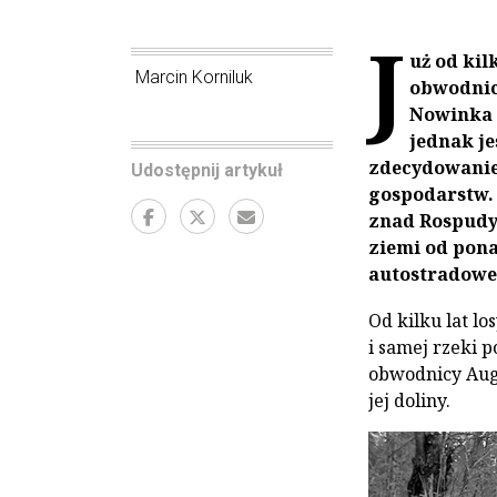
J
uż od ki
Marcin Korniluk
obwodnic
Nowinka i
jednak je
zdecydowanie 
Udostępnij artykuł
gospodarstw. 
znad Rospudy
ziemi od pona
autostradowe
Od kilku lat l
i samej rzeki 
obwodnicy Augu
jej doliny.