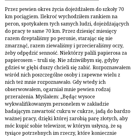
Przez pewien okres życia dojeżdżałem do szkoły 70
km pociągiem. Ilekroć wychodziłem rankiem na
peron, spotykałem tych samych ludzi, dojeżdżających
do pracy te same 70 km. Przez dziesięć miesięcy
razem dreptaliśmy po peronie, starając się nie
zmarznąć, razem ziewaliśmy i przecieraliśmy oczy,
żeby odpędzić senność. Niektórzy palili papierosa za
papierosem – truli się. Nie zdziwiłbym się, gdyby
gdzieś w głębi duszy chcieli się zabić. Rozpoznawałem
wśród nich poszczególne osoby i zapewne wielu z
nich też mnie rozpoznawało. Gdy wtedy ich
obserwowałem, ogarniał mnie pewien rodzaj
przerażenia. Myślałem: „Będąc wysoce
wykwalifikowanym personelem w zakładzie
badającym zawartość cukru w cukrze, jadą do bardzo
ważnej pracy, dzięki której zarobią parę złotych, aby
móc kupić sobie telewizor, w którym usłyszą, że są
tysiące potrzebnych im rzeczy, które koniecznie