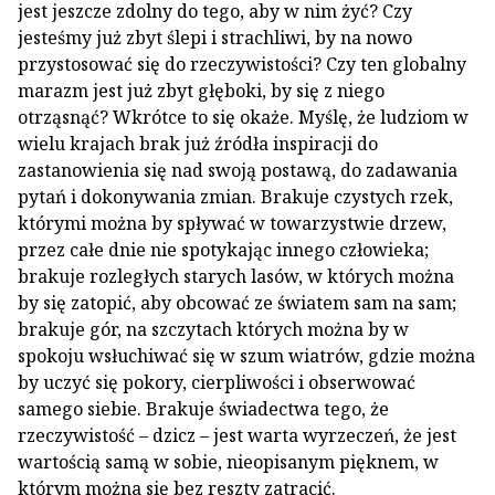
jest jeszcze zdolny do tego, aby w nim żyć? Czy
jesteśmy już zbyt ślepi i strachliwi, by na nowo
przystosować się do rzeczywistości? Czy ten globalny
marazm jest już zbyt głęboki, by się z niego
otrząsnąć? Wkrótce to się okaże. Myślę, że ludziom w
wielu krajach brak już źródła inspiracji do
zastanowienia się nad swoją postawą, do zadawania
pytań i dokonywania zmian. Brakuje czystych rzek,
którymi można by spływać w towarzystwie drzew,
przez całe dnie nie spotykając innego człowieka;
brakuje rozległych starych lasów, w których można
by się zatopić, aby obcować ze światem sam na sam;
brakuje gór, na szczytach których można by w
spokoju wsłuchiwać się w szum wiatrów, gdzie można
by uczyć się pokory, cierpliwości i obserwować
samego siebie. Brakuje świadectwa tego, że
rzeczywistość – dzicz – jest warta wyrzeczeń, że jest
wartością samą w sobie, nieopisanym pięknem, w
którym można się bez reszty zatracić.