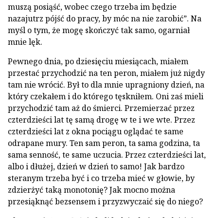
muszą posiąść, wobec czego trzeba im będzie
nazajutrz pójść do pracy, by móc na nie zarobić”. Na
myśl o tym, że mogę skończyć tak samo, ogarniał
mnie lęk.
Pewnego dnia, po dziesięciu miesiącach, miałem
przestać przychodzić na ten peron, miałem już nigdy
tam nie wrócić. Był to dla mnie upragniony dzień, na
który czekałem i do którego tęskniłem. Oni zaś mieli
przychodzić tam aż do śmierci. Przemierzać przez
czterdzieści lat tę samą drogę w te i we wte. Przez
czterdzieści lat z okna pociągu oglądać te same
odrapane mury. Ten sam peron, ta sama godzina, ta
sama senność, te same uczucia. Przez czterdzieści lat,
albo i dłużej, dzień w dzień to samo! Jak bardzo
steranym trzeba być i co trzeba mieć w głowie, by
zdzierżyć taką monotonię? Jak mocno można
przesiąknąć bezsensem i przyzwyczaić się do niego?