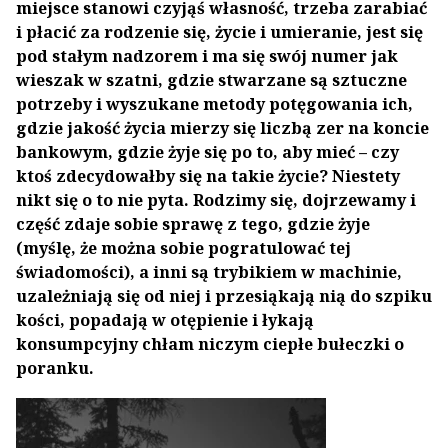
miejsce stanowi czyjąś własność, trzeba zarabiać
i płacić za rodzenie się, życie i umieranie, jest się
pod stałym nadzorem i ma się swój numer jak
wieszak w szatni, gdzie stwarzane są sztuczne
potrzeby i wyszukane metody potęgowania ich,
gdzie jakość życia mierzy się liczbą zer na koncie
bankowym, gdzie żyje się po to, aby mieć – czy
ktoś zdecydowałby się na takie życie? Niestety
nikt się o to nie pyta. Rodzimy się, dojrzewamy i
część zdaje sobie sprawę z tego, gdzie żyje
(myślę, że można sobie pogratulować tej
świadomości), a inni są trybikiem w machinie,
uzależniają się od niej i przesiąkają nią do szpiku
kości, popadają w otępienie i łykają
konsumpcyjny chłam niczym ciepłe bułeczki o
poranku.