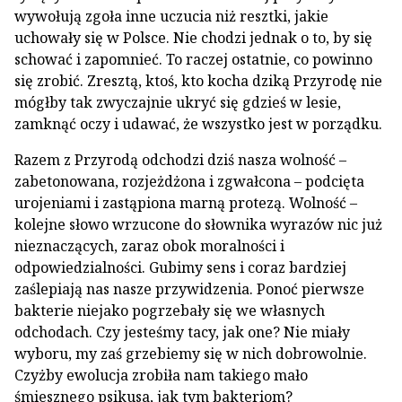
wywołują zgoła inne uczucia niż resztki, jakie
uchowały się w Polsce. Nie chodzi jednak o to, by się
schować i zapomnieć. To raczej ostatnie, co powinno
się zrobić. Zresztą, ktoś, kto kocha dziką Przyrodę nie
mógłby tak zwyczajnie ukryć się gdzieś w lesie,
zamknąć oczy i udawać, że wszystko jest w porządku.
Razem z Przyrodą odchodzi dziś nasza wolność –
zabetonowana, rozjeżdżona i zgwałcona – podcięta
urojeniami i zastąpiona marną protezą. Wolność –
kolejne słowo wrzucone do słownika wyrazów nic już
nieznaczących, zaraz obok moralności i
odpowiedzialności. Gubimy sens i coraz bardziej
zaślepiają nas nasze przywidzenia. Ponoć pierwsze
bakterie niejako pogrzebały się we własnych
odchodach. Czy jesteśmy tacy, jak one? Nie miały
wyboru, my zaś grzebiemy się w nich dobrowolnie.
Czyżby ewolucja zrobiła nam takiego mało
śmiesznego psikusa, jak tym bakteriom?