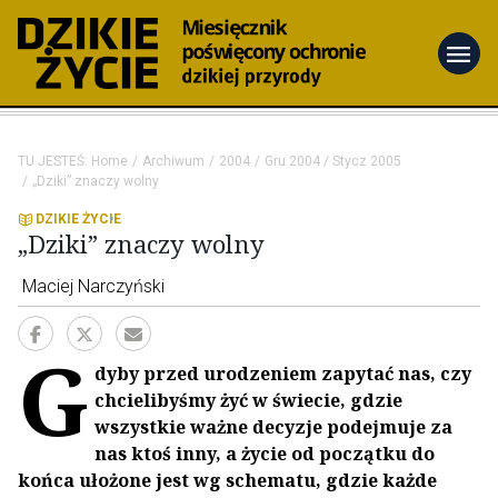
menu
TU JESTEŚ:
Home
Archiwum
2004
Gru 2004 / Stycz 2005
„Dziki” znaczy wolny
DZIKIE ŻYCIE
„Dziki” znaczy wolny
Maciej Narczyński
G
dyby przed urodzeniem zapytać nas, czy
chcielibyśmy żyć w świecie, gdzie
wszystkie ważne decyzje podejmuje za
nas ktoś inny, a życie od początku do
końca ułożone jest wg schematu, gdzie każde