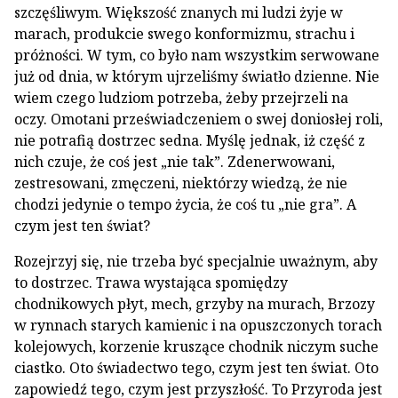
szczęśliwym. Większość znanych mi ludzi żyje w
marach, produkcie swego konformizmu, strachu i
próżności. W tym, co było nam wszystkim serwowane
już od dnia, w którym ujrzeliśmy światło dzienne. Nie
wiem czego ludziom potrzeba, żeby przejrzeli na
oczy. Omotani przeświadczeniem o swej doniosłej roli,
nie potrafią dostrzec sedna. Myślę jednak, iż część z
nich czuje, że coś jest „nie tak”. Zdenerwowani,
zestresowani, zmęczeni, niektórzy wiedzą, że nie
chodzi jedynie o tempo życia, że coś tu „nie gra”. A
czym jest ten świat?
Rozejrzyj się, nie trzeba być specjalnie uważnym, aby
to dostrzec. Trawa wystająca spomiędzy
chodnikowych płyt, mech, grzyby na murach, Brzozy
w rynnach starych kamienic i na opuszczonych torach
kolejowych, korzenie kruszące chodnik niczym suche
ciastko. Oto świadectwo tego, czym jest ten świat. Oto
zapowiedź tego, czym jest przyszłość. To Przyroda jest