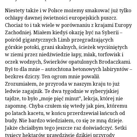
Niestety także i w Polsce możemy smakować już tylko
ochłapy dawnej świetności europejskich puszcz.
Chociaż to i tak wiele w porównaniu z krajami Europy
Zachodniej. Miałem kiedyś okazję być na Syberii –
pośród gigantycznych Limb przegradzających
górskie potoki, grani skalnych, ścieżek wyciśniętych
w ziemi przez niedźwiedzie łapy, młak, torfowisk i
oczek wodnych, Świerków opatulonych Brodaczkami.
Był to dla mnie – autochtona betonowych labiryntów –
bezkres dziczy. Ten ogrom mnie powalił.
Zrozumiałem, że przyroda w naszym kraju to już
ledwie zagajnik. Te dwa tygodnie w syberyjskiej
tajdze, to było „moje pięć minut”, lekcja, której nie
zapomnę. Chyba czułem się wtedy jak pies, któremu
po latach kacetu, w końcu przerdzewiał łańcuch od
budy. Nie bardzo wiedziałem, co się ze mną dzieje.
Jakże chciałbym tego jeszcze raz doświadczyć. Setki
tysięcy hektarów prawdziwie dzikiej przyrody