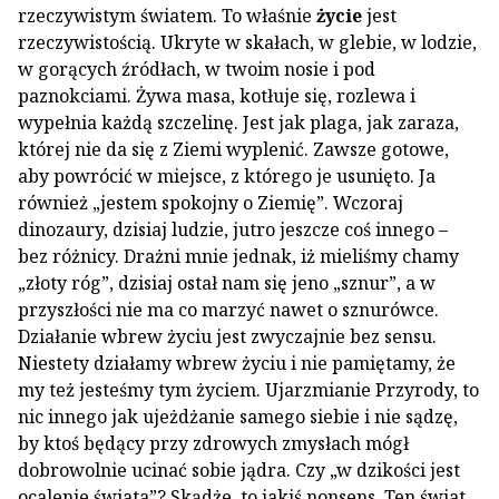
rzeczywistym światem. To właśnie
życie
jest
rzeczywistością. Ukryte w skałach, w glebie, w lodzie,
w gorących źródłach, w twoim nosie i pod
paznokciami. Żywa masa, kotłuje się, rozlewa i
wypełnia każdą szczelinę. Jest jak plaga, jak zaraza,
której nie da się z Ziemi wyplenić. Zawsze gotowe,
aby powrócić w miejsce, z którego je usunięto. Ja
również „jestem spokojny o Ziemię”. Wczoraj
dinozaury, dzisiaj ludzie, jutro jeszcze coś innego –
bez różnicy. Drażni mnie jednak, iż mieliśmy chamy
„złoty róg”, dzisiaj ostał nam się jeno „sznur”, a w
przyszłości nie ma co marzyć nawet o sznurówce.
Działanie wbrew życiu jest zwyczajnie bez sensu.
Niestety działamy wbrew życiu i nie pamiętamy, że
my też jesteśmy tym życiem. Ujarzmianie Przyrody, to
nic innego jak ujeżdżanie samego siebie i nie sądzę,
by ktoś będący przy zdrowych zmysłach mógł
dobrowolnie ucinać sobie jądra. Czy „w dzikości jest
ocalenie świata”? Skądże, to jakiś nonsens. Ten świat