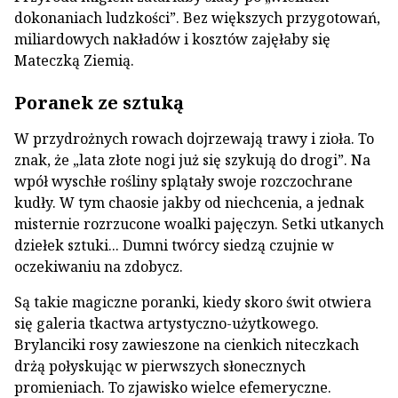
dokonaniach ludzkości”. Bez większych przygotowań,
miliardowych nakładów i kosztów zajęłaby się
Mateczką Ziemią.
Poranek ze sztuką
W przydrożnych rowach dojrzewają trawy i zioła. To
znak, że „lata złote nogi już się szykują do drogi”. Na
wpół wyschłe rośliny splątały swoje rozczochrane
kudły. W tym chaosie jakby od niechcenia, a jednak
misternie rozrzucone woalki pajęczyn. Setki utkanych
dziełek sztuki... Dumni twórcy siedzą czujnie w
oczekiwaniu na zdobycz.
Są takie magiczne poranki, kiedy skoro świt otwiera
się galeria tkactwa artystyczno-użytkowego.
Brylanciki rosy zawieszone na cienkich niteczkach
drżą połyskując w pierwszych słonecznych
promieniach. To zjawisko wielce efemeryczne.