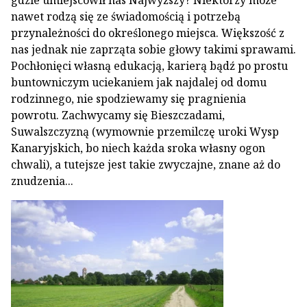
gdzie umiejscowił nas Najwyższy? Niektórzy może
nawet rodzą się ze świadomością i potrzebą
przynależności do określonego miejsca. Większość z
nas jednak nie zaprząta sobie głowy takimi sprawami.
Pochłonięci własną edukacją, karierą bądź po prostu
buntowniczym uciekaniem jak najdalej od domu
rodzinnego, nie spodziewamy się pragnienia
powrotu. Zachwycamy się Bieszczadami,
Suwalszczyzną (wymownie przemilczę uroki Wysp
Kanaryjskich, bo niech każda sroka własny ogon
chwali), a tutejsze jest takie zwyczajne, znane aż do
znudzenia...