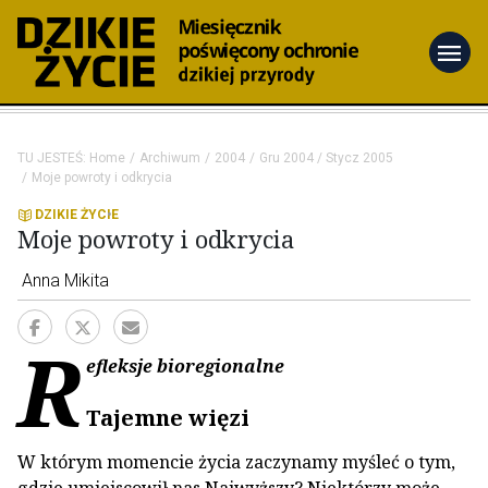
menu
TU JESTEŚ:
Home
Archiwum
2004
Gru 2004 / Stycz 2005
Moje powroty i odkrycia
DZIKIE ŻYCIE
Moje powroty i odkrycia
Anna Mikita
R
efleksje bioregionalne
Tajemne więzi
W którym momencie życia zaczynamy myśleć o tym,