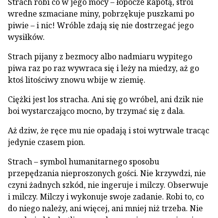
Strach robi co w jego mocy – łopocze kapotą, stroi
wredne szmaciane miny, pobrzękuje puszkami po
piwie – i nic! Wróble zdają się nie dostrzegać jego
wysiłków.
Strach pijany z bezmocy albo nadmiaru wypitego
piwa raz po raz wywraca się i leży na miedzy, aż go
ktoś litościwy znowu wbije w ziemię.
Ciężki jest los stracha. Ani się go wróbel, ani dzik nie
boi wystarczająco mocno, by trzymać się z dala.
Aż dziw, że ręce mu nie opadają i stoi wytrwale tracąc
jedynie czasem pion.
Strach – symbol humanitarnego sposobu
przepędzania nieproszonych gości. Nie krzywdzi, nie
czyni żadnych szkód, nie ingeruje i milczy. Obserwuje
i milczy. Milczy i wykonuje swoje zadanie. Robi to, co
do niego należy, ani więcej, ani mniej niż trzeba. Nie