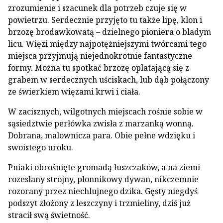
zrozumienie i szacunek dla potrzeb czuje się w
powietrzu. Serdecznie przyjęto tu także lipę, klon i
brzozę brodawkowatą – dzielnego pioniera o bladym
licu. Więzi między najpotężniejszymi twórcami tego
miejsca przyjmują niejednokrotnie fantastyczne
formy. Można tu spotkać brzozę oplatającą się z
grabem w serdecznych uściskach, lub dąb połączony
ze świerkiem więzami krwi i ciała.
W zacisznych, wilgotnych miejscach rośnie sobie w
sąsiedztwie perłówka zwisła z marzanką wonną.
Dobrana, malownicza para. Obie pełne wdzięku i
swoistego uroku.
Pniaki obrośnięte gromadą łuszczaków, a na ziemi
rozesłany strojny, płonnikowy dywan, nikczemnie
rozorany przez niechlujnego dzika. Gęsty niegdyś
podszyt złożony z leszczyny i trzmieliny, dziś już
stracił swą świetność.