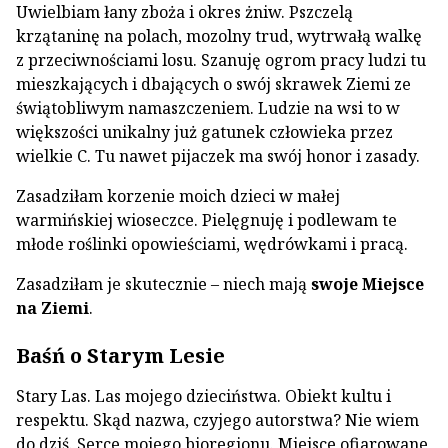
Uwielbiam łany zboża i okres żniw. Pszczelą
krzątaninę na polach, mozolny trud, wytrwałą walkę
z przeciwnościami losu. Szanuję ogrom pracy ludzi tu
mieszkających i dbających o swój skrawek Ziemi ze
świątobliwym namaszczeniem. Ludzie na wsi to w
większości unikalny już gatunek człowieka przez
wielkie C. Tu nawet pijaczek ma swój honor i zasady.
Zasadziłam korzenie moich dzieci w małej
warmińskiej wioseczce. Pielęgnuję i podlewam te
młode roślinki opowieściami, wędrówkami i pracą.
Zasadziłam je skutecznie – niech mają
swoje Miejsce
na Ziemi
.
Baśń o Starym Lesie
Stary Las. Las mojego dzieciństwa. Obiekt kultu i
respektu. Skąd nazwa, czyjego autorstwa? Nie wiem
do dziś. Serce mojego bioregionu. Miejsce ofiarowane