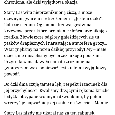
chroniona, ale dziś wyjątkowa okazja.
Stary Las wita nieprzeniknioną ciszą, a może
dziwnym gwarem i ostrzeżeniem – „Jestem dziki”.
Robi się ciemno. Ogromne drzewa, gęstwina
krzewów, przez które promienie słońca przenikają z
rzadka. Złowieszcze odgłosy gnieżdżących się tu
ptaków drapieżnych i narastająca atmosfera grozy...
Wtargnęliśmy na teren dzikiej przyrody! My – małe
dzieci, nie musieliśmy być przez nikogo pouczani.
Przyroda sama dawała nam do zrozumienia
„wpuszczam was, ponieważ jest ku temu wyjątkowy
powód”.
Do dziś dnia czuję tamten lęk, respekt i szacunek dla
Jej przychylności. Rwaliśmy drżącymi rękoma kruche
łodyżki obsypane wonnymi dzwonkami, by potem
wręczyć je najważniejszej osobie na świecie – Mamie.
Stary Las nigdy nie ukarał nas za ten rabunek...