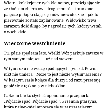
Wiatr – kolekcjoner tych klejnotów, prześcigając się
ze słońcem zbiera owe drogocenności i osuszone
pajęcze pułapki stają się znów niewidoczne – jak to
pierwotnie zostało zaplanowane. Widowisko trwa
zarazem dość długo, by nagrodzić tych, którzy wstali
o wschodzie.
Wieczorne westchnienie
Tu, gdzie spędzam lato, Wielki Wóz parkuje zawsze w
tym samym miejscu – tuż nad stawem...
W tym roku nie widzę spadających gwiazd. Pewnie
nikt nie umiera... Może to jest niezłe wytłumaczenie?
W każdym razie kojące dla duszy i od razu przestaję
gapić się z tęsknotą w nieboskłon.
Całkiem blisko słychać upominanie przepiórki:
„Pójdźcie spać! Pójdźcie spać!”. Przemiła ptaszyna,
którą najpewniej mnożąca się w zastraszającym