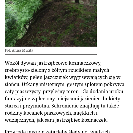
Fot. Anna Mikita
Wokół dywan jastrzębcowo kosmaczkowy,
srebrzysto-zielony z żółtym rzucikiem małych
kwiatków, pełen jaszczurek wygrzewających się w
słońcu. Utkany misternym, gęstym splotem pokrywa
cały piaszczysty, przyleśny teren. Dla dodania uroku
fantazyjnie wpleciony miejscami jasieniec, bukiety
starca i przymiotna. Schronienie znajdują tu także
rodziny kocanek piaskowych, miękkich i
wdzięcznych, jak sam jastrzębiec kosmaczek.
Przyroda migiem zatarłaby ślady po „wielkich