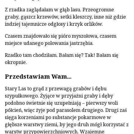
Z rzadka zaglądałam w głąb lasu. Przeogromne
graby, gąszcz krzewów, setki kleszczy, inne niż gdzie
indziej tajemnicze odgłosy i krzyk orlików.
Czasem znajdowało się pióro myszołowa, czasem
miejsce udanego polowania jastrzębia.
Rzadko tam chodziłam. Bałam się? Tak! Bałam się
okropnie.
Przedstawiam Wam...
Stary Las to grąd z przewagą grabów i dębu
szypułkowego. Żyjące w przyjaźni graby i dęby
podobno świetnie się uzupełniają – pierwszy woli
półcień, więc żyje pod parasolem drugiego. Drugi zaś
sięga korzeniami po substancje pokarmowe w
głębsze warstwy ziemi, by jego druh mógł korzystać z
warstw przypowierzchniowych. Wzajemne