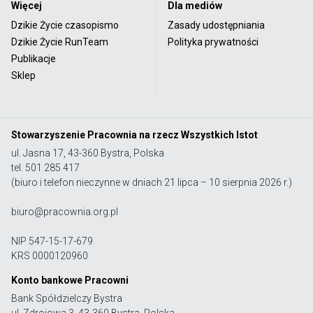
Więcej
Dla mediów
Dzikie Życie czasopismo
Zasady udostępniania
Dzikie Życie RunTeam
Polityka prywatności
Publikacje
Sklep
Stowarzyszenie Pracownia na rzecz Wszystkich Istot
ul. Jasna 17, 43-360 Bystra, Polska
tel. 501 285 417
(biuro i telefon nieczynne w dniach 21 lipca – 10 sierpnia 2026 r.)
biuro@pracownia.org.pl
NIP 547-15-17-679
KRS 0000120960
Konto bankowe Pracowni
Bank Spółdzielczy Bystra
ul. Zdrojowa 3, 43-360 Bystra, Polska