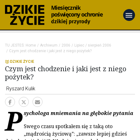
menu
TU JESTEŚ:
Home
Archiwum
2006
Lipiec / sierpień 2006
Czym jest chodzenie i jaki jest z niego pożytek?
DZIKIE ŻYCIE
Czym jest chodzenie i jaki jest z niego
pożytek?
Ryszard Kulik
P
sychologa mniemania na głębokie pytania
Swego czasu spotkałem się z taką oto
„mądrością życiową”: „zawsze lepiej gdzieś