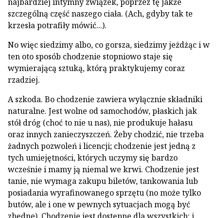
najbardziej intymny związek, poprzez tę jakże
szczególną część naszego ciała. (Ach, gdyby tak te
krzesła potrafiły mówić...).
No więc siedzimy albo, co gorsza, siedzimy jeżdżąc i w
ten oto sposób chodzenie stopniowo staje się
wymierającą sztuką, którą praktykujemy coraz
rzadziej.
A szkoda. Bo chodzenie zawiera wyłącznie składniki
naturalne. Jest wolne od samochodów, płaskich jak
stół dróg (choć to nie u nas), nie produkuje hałasu
oraz innych zanieczyszczeń. Żeby chodzić, nie trzeba
żadnych pozwoleń i licencji; chodzenie jest jedną z
tych umiejętności, których uczymy się bardzo
wcześnie i mamy ją niemal we krwi. Chodzenie jest
tanie, nie wymaga zakupu biletów, tankowania lub
posiadania wyrafinowanego sprzętu (no może tylko
butów, ale i one w pewnych sytuacjach mogą być
zbędne). Chodzenie jest dostępne dla wszystkich: i