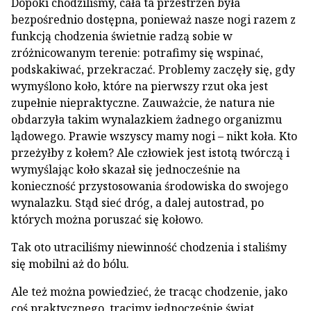
Dopóki chodziliśmy, cała ta przestrzeń była
bezpośrednio dostępna, ponieważ nasze nogi razem z
funkcją chodzenia świetnie radzą sobie w
zróżnicowanym terenie: potrafimy się wspinać,
podskakiwać, przekraczać. Problemy zaczęły się, gdy
wymyślono koło, które na pierwszy rzut oka jest
zupełnie niepraktyczne. Zauważcie, że natura nie
obdarzyła takim wynalazkiem żadnego organizmu
lądowego. Prawie wszyscy mamy nogi – nikt koła. Kto
przeżyłby z kołem? Ale człowiek jest istotą twórczą i
wymyślając koło skazał się jednocześnie na
konieczność przystosowania środowiska do swojego
wynalazku. Stąd sieć dróg, a dalej autostrad, po
których można poruszać się kołowo.
Tak oto utraciliśmy niewinność chodzenia i staliśmy
się mobilni aż do bólu.
Ale też można powiedzieć, że tracąc chodzenie, jako
coś praktycznego, tracimy jednocześnie świat