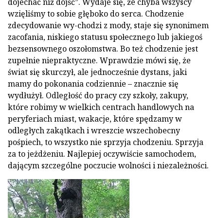
dojechać niż dojść”. Wydaje się, że chyba wszyscy
wzięliśmy to sobie głęboko do serca. Chodzenie
zdecydowanie wy-chodzi z mody, staje się synonimem
zacofania, niskiego statusu społecznego lub jakiegoś
bezsensownego oszołomstwa. Bo też chodzenie jest
zupełnie niepraktyczne. Wprawdzie mówi się, że
świat się skurczył, ale jednocześnie dystans, jaki
mamy do pokonania codziennie – znacznie się
wydłużył. Odległość do pracy czy szkoły, zakupy,
które robimy w wielkich centrach handlowych na
peryferiach miast, wakacje, które spędzamy w
odległych zakątkach i wreszcie wszechobecny
pośpiech, to wszystko nie sprzyja chodzeniu. Sprzyja
za to jeżdżeniu. Najlepiej oczywiście samochodem,
dającym szczególne poczucie wolności i niezależności.