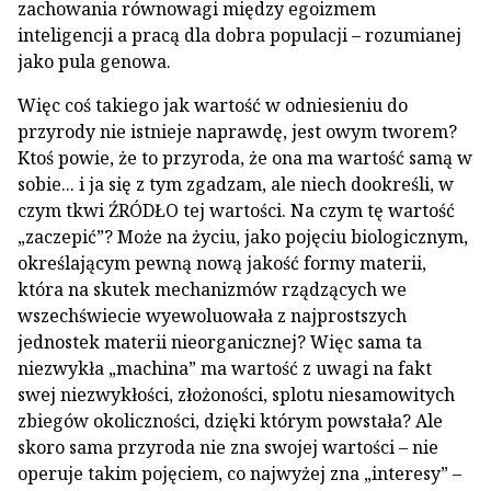
zachowania równowagi między egoizmem
inteligencji a pracą dla dobra populacji – rozumianej
jako pula genowa.
Więc coś takiego jak wartość w odniesieniu do
przyrody nie istnieje naprawdę, jest owym tworem?
Ktoś powie, że to przyroda, że ona ma wartość samą w
sobie... i ja się z tym zgadzam, ale niech dookreśli, w
czym tkwi ŹRÓDŁO tej wartości. Na czym tę wartość
„zaczepić”? Może na życiu, jako pojęciu biologicznym,
określającym pewną nową jakość formy materii,
która na skutek mechanizmów rządzących we
wszechświecie wyewoluowała z najprostszych
jednostek materii nieorganicznej? Więc sama ta
niezwykła „machina” ma wartość z uwagi na fakt
swej niezwykłości, złożoności, splotu niesamowitych
zbiegów okoliczności, dzięki którym powstała? Ale
skoro sama przyroda nie zna swojej wartości – nie
operuje takim pojęciem, co najwyżej zna „interesy” –