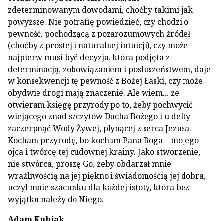
zdeterminowanym dowodami, choćby takimi jak
powyższe. Nie potrafię powiedzieć, czy chodzi o
pewność, pochodzącą z pozarozumowych źródeł
(choćby z prostej i naturalnej intuicji), czy może
najpierw musi być decyzja, która podjęta z
determinacją, zobowiązaniem i posłuszeństwem, daje
w konsekwencji tę pewność z Bożej Łaski, czy może
obydwie drogi mają znaczenie. Ale wiem... że
otwieram księgę przyrody po to, żeby pochwycić
wiejącego znad szczytów Ducha Bożego i u delty
zaczerpnąć Wody Żywej, płynącej z serca Jezusa.
Kocham przyrodę, bo kocham Pana Boga – mojego
ojca i twórcę tej cudownej krainy. Jako stworzenie,
nie stwórca, proszę Go, żeby obdarzał mnie
wrażliwością na jej piękno i świadomością jej dobra,
uczył mnie szacunku dla każdej istoty, która bez
wyjątku należy do Niego.
Adam Kubiak