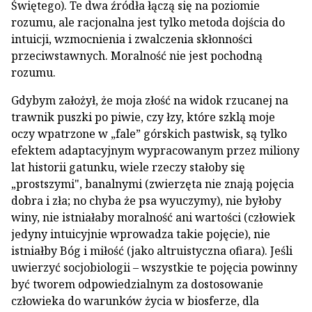
Świętego). Te dwa źródła łączą się na poziomie
rozumu, ale racjonalna jest tylko metoda dojścia do
intuicji, wzmocnienia i zwalczenia skłonności
przeciwstawnych. Moralność nie jest pochodną
rozumu.
Gdybym założył, że moja złość na widok rzucanej na
trawnik puszki po piwie, czy łzy, które szklą moje
oczy wpatrzone w „fale” górskich pastwisk, są tylko
efektem adaptacyjnym wypracowanym przez miliony
lat historii gatunku, wiele rzeczy stałoby się
„prostszymi", banalnymi (zwierzęta nie znają pojęcia
dobra i zła; no chyba że psa wyuczymy), nie byłoby
winy, nie istniałaby moralność ani wartości (człowiek
jedyny intuicyjnie wprowadza takie pojęcie), nie
istniałby Bóg i miłość (jako altruistyczna ofiara). Jeśli
uwierzyć socjobiologii – wszystkie te pojęcia powinny
być tworem odpowiedzialnym za dostosowanie
człowieka do warunków życia w biosferze, dla