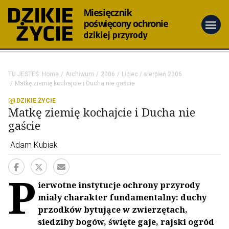
menu
TU JESTEŚ:
Home
Archiwum
2006
Lipiec / sierpień 2006
Matkę ziemię kochajcie i Ducha nie gaście
DZIKIE ŻYCIE
Matkę ziemię kochajcie i Ducha nie
gaście
Adam Kubiak
P
ierwotne instytucje ochrony przyrody
miały charakter fundamentalny: duchy
przodków bytujące w zwierzętach,
siedziby bogów, święte gaje, rajski ogród