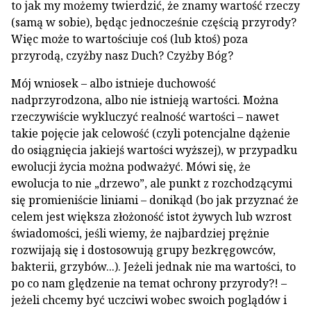
to jak my możemy twierdzić, że znamy wartość rzeczy
(samą w sobie), będąc jednocześnie częścią przyrody?
Więc może to wartościuje coś (lub ktoś) poza
przyrodą, czyżby nasz Duch? Czyżby Bóg?
Mój wniosek – albo istnieje duchowość
nadprzyrodzona, albo nie istnieją wartości. Można
rzeczywiście wykluczyć realność wartości – nawet
takie pojęcie jak celowość (czyli potencjalne dążenie
do osiągnięcia jakiejś wartości wyższej), w przypadku
ewolucji życia można podważyć. Mówi się, że
ewolucja to nie „drzewo”, ale punkt z rozchodzącymi
się promieniście liniami – donikąd (bo jak przyznać że
celem jest większa złożoność istot żywych lub wzrost
świadomości, jeśli wiemy, że najbardziej prężnie
rozwijają się i dostosowują grupy bezkręgowców,
bakterii, grzybów...). Jeżeli jednak nie ma wartości, to
po co nam ględzenie na temat ochrony przyrody?! –
jeżeli chcemy być uczciwi wobec swoich poglądów i