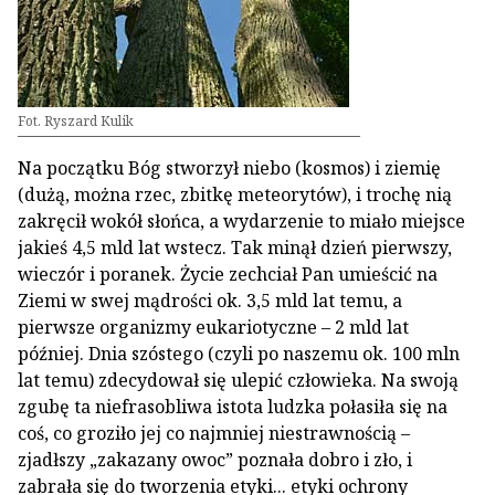
Fot. Ryszard Kulik
Na początku Bóg stworzył niebo (kosmos) i ziemię
(dużą, można rzec, zbitkę meteorytów), i trochę nią
zakręcił wokół słońca, a wydarzenie to miało miejsce
jakieś 4,5 mld lat wstecz. Tak minął dzień pierwszy,
wieczór i poranek. Życie zechciał Pan umieścić na
Ziemi w swej mądrości ok. 3,5 mld lat temu, a
pierwsze organizmy eukariotyczne – 2 mld lat
później. Dnia szóstego (czyli po naszemu ok. 100 mln
lat temu) zdecydował się ulepić człowieka. Na swoją
zgubę ta niefrasobliwa istota ludzka połasiła się na
coś, co groziło jej co najmniej niestrawnością –
zjadłszy „zakazany owoc” poznała dobro i zło, i
zabrała się do tworzenia etyki... etyki ochrony