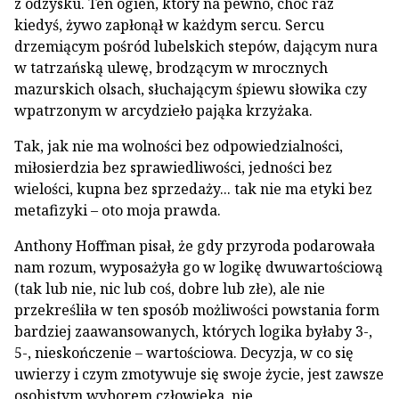
z odzysku. Ten ogień, który na pewno, choć raz
kiedyś, żywo zapłonął w każdym sercu. Sercu
drzemiącym pośród lubelskich stepów, dającym nura
w tatrzańską ulewę, brodzącym w mrocznych
mazurskich olsach, słuchającym śpiewu słowika czy
wpatrzonym w arcydzieło pająka krzyżaka.
Tak, jak nie ma wolności bez odpowiedzialności,
miłosierdzia bez sprawiedliwości, jedności bez
wielości, kupna bez sprzedaży... tak nie ma etyki bez
metafizyki – oto moja prawda.
Anthony Hoffman pisał, że gdy przyroda podarowała
nam rozum, wyposażyła go w logikę dwuwartościową
(tak lub nie, nic lub coś, dobre lub złe), ale nie
przekreśliła w ten sposób możliwości powstania form
bardziej zaawansowanych, których logika byłaby 3-,
5-, nieskończenie – wartościowa. Decyzja, w co się
uwierzy i czym zmotywuje się swoje życie, jest zawsze
osobistym wyborem człowieka, nie