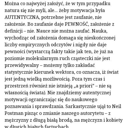
Można co najwyżej założyć, że w tym przypadku
natura się nie myli, ale... żeby motywacja była
AUTENTYCZNA, potrzebne jest zaufanie, nie
założenie. Bo zaufanie daje PEWNOŚĆ, założenie z
definicji – nie. Nauce nie można zaufać. Nauka,
wychodząc od założenia domaga się nieskończonej
liczby empirycznych odczytów i nigdy nie daje
pewności (wystarczą fakty takie jak ten, że już na
poziomie molekularnym ruch cząsteczki nie jest
przewidywalny – możemy tylko zakładać
statystycznie kierunek wektora, co oznacza, iż świat
jest jedną wielką możliwością. Poza tym czas i
przestrzeń również nie istnieją „a priori” – nie są
własnością świata). Nie znajdziemy autentycznej
motywacji ograniczając się do naukowego
poznawania i sprawdzania. Sarkastycznie ujął to Neil
Postman pisząc o zmianie naszego autorytetu – z
mężczyzny z długą białą brodą, na mężczyzn i kobiety
w długich białych fartuchach.