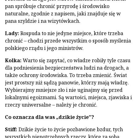
pan spróbuje chronić przyrodę i środowisko
naturalne, zgodnie z napisem, jaki znajduje się w
pana szyldzie i na wizytówkach.
Lady:
Rospuda to nie jedyne miejsce, które trzeba
chronić – chodzi przede wszystkim o sposób myślenia
polskiego rządu i jego ministrów.
Kolka:
Warto się zapytać, co władze robiły tyle czasu
dla podniesienia bezpieczeństwa ludzi na drogach, a
także ochrony środowiska. To trzeba zmienić. Świat
jest prostszy niż sądzą panowie, którzy mają władzę.
Wybierajmy mniejsze zło i nie uginajmy się przed
lokalnymi egoizmami. Są wartości, miejsca, zjawiska i
rzeczy uniwersalne – należy je chronić.
Co oznacza dla was „dzikie życie”?
Stiff:
Dzikie życie to życie pozbawione bzdur, tych
wszystkich niepotrzebnych rzeczy, które za sobą