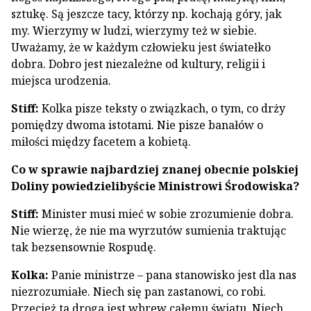
sztukę. Są jeszcze tacy, którzy np. kochają góry, jak
my. Wierzymy w ludzi, wierzymy też w siebie.
Uważamy, że w każdym człowieku jest światełko
dobra. Dobro jest niezależne od kultury, religii i
miejsca urodzenia.
Stiff:
Kolka pisze teksty o związkach, o tym, co drży
pomiędzy dwoma istotami. Nie pisze banałów o
miłości między facetem a kobietą.
Co w sprawie najbardziej znanej obecnie polskiej
Doliny powiedzielibyście Ministrowi Środowiska?
Stiff:
Minister musi mieć w sobie zrozumienie dobra.
Nie wierzę, że nie ma wyrzutów sumienia traktując
tak bezsensownie Rospudę.
Kolka:
Panie ministrze – pana stanowisko jest dla nas
niezrozumiałe. Niech się pan zastanowi, co robi.
Przecież ta droga jest wbrew całemu światu. Niech