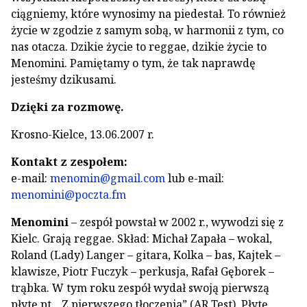
ciągniemy, które wynosimy na piedestał. To również
życie w zgodzie z samym sobą, w harmonii z tym, co
nas otacza. Dzikie życie to reggae, dzikie życie to
Menomini. Pamiętamy o tym, że tak naprawdę
jesteśmy dzikusami.
Dzięki za rozmowę.
Krosno-Kielce, 13.06.2007 r.
Kontakt z zespołem:
e-mail:
menomin@gmail.com
lub e-mail:
menomini@poczta.fm
Menomini
– zespół powstał w 2002 r., wywodzi się z
Kielc. Grają reggae. Skład: Michał Zapała – wokal,
Roland (Lady) Langer – gitara, Kolka – bas, Kajtek –
klawisze, Piotr Fuczyk – perkusja, Rafał Gęborek –
trąbka. W tym roku zespół wydał swoją pierwszą
płytę pt. „Z pierwszego tłoczenia” (AR Test). Płytę