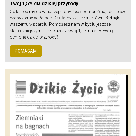
Twój 1,5% dla dzikiej przyrody
Od lat robimy co w naszej mocy, żeby ochronić najcenniejsze
ekosystemy w Polsce. Działamy skutecznie również dzięki
waszemu wsparciu. Pomożesz nam w byciu jeszcze
skuteczniejszymi i przekażesz swój 1,5% na efektywną
ochronę dzikiej przyrody?
POMAGAM