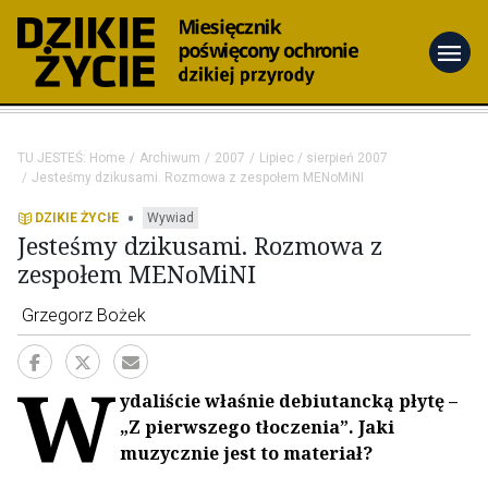
menu
TU JESTEŚ:
Home
Archiwum
2007
Lipiec / sierpień 2007
Jesteśmy dzikusami. Rozmowa z zespołem MENoMiNI
•
DZIKIE ŻYCIE
Wywiad
Jesteśmy dzikusami. Rozmowa z
zespołem MENoMiNI
Grzegorz Bożek
W
ydaliście właśnie debiutancką płytę –
„Z pierwszego tłoczenia”. Jaki
muzycznie jest to materiał?