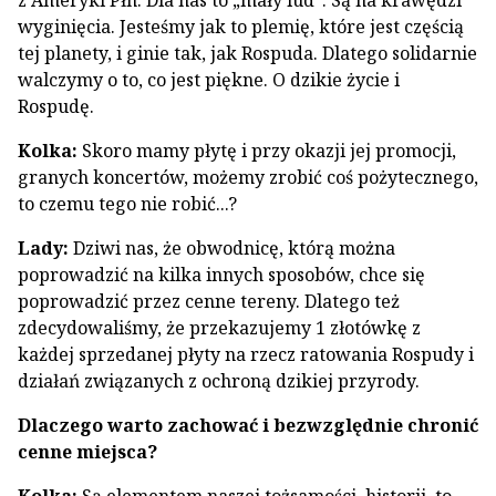
z Ameryki Płn. Dla nas to „mały lud”. Są na krawędzi
wyginięcia. Jesteśmy jak to plemię, które jest częścią
tej planety, i ginie tak, jak Rospuda. Dlatego solidarnie
walczymy o to, co jest piękne. O dzikie życie i
Rospudę.
Kolka:
Skoro mamy płytę i przy okazji jej promocji,
granych koncertów, możemy zrobić coś pożytecznego,
to czemu tego nie robić...?
Lady:
Dziwi nas, że obwodnicę, którą można
poprowadzić na kilka innych sposobów, chce się
poprowadzić przez cenne tereny. Dlatego też
zdecydowaliśmy, że przekazujemy 1 złotówkę z
każdej sprzedanej płyty na rzecz ratowania Rospudy i
działań związanych z ochroną dzikiej przyrody.
Dlaczego warto zachować i bezwzględnie chronić
cenne miejsca?