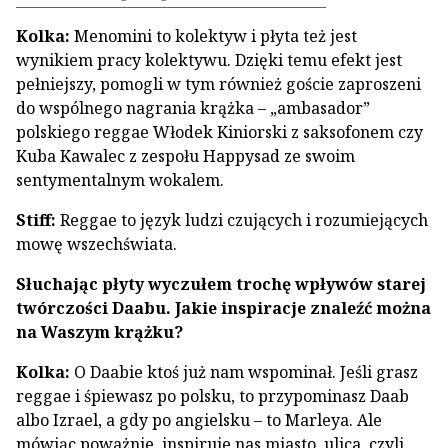
Kolka:
Menomini to kolektyw i płyta też jest
wynikiem pracy kolektywu. Dzięki temu efekt jest
pełniejszy, pomogli w tym również goście zaproszeni
do wspólnego nagrania krążka – „ambasador”
polskiego reggae Włodek Kiniorski z saksofonem czy
Kuba Kawalec z zespołu Happysad ze swoim
sentymentalnym wokalem.
Stiff:
Reggae to język ludzi czujących i rozumiejących
mowę wszechświata.
Słuchając płyty wyczułem trochę wpływów starej
twórczości Daabu. Jakie inspiracje znaleźć można
na Waszym krążku?
Kolka:
O Daabie ktoś już nam wspominał. Jeśli grasz
reggae i śpiewasz po polsku, to przypominasz Daab
albo Izrael, a gdy po angielsku – to Marleya. Ale
mówiąc poważnie, inspiruje nas miasto, ulica, czyli