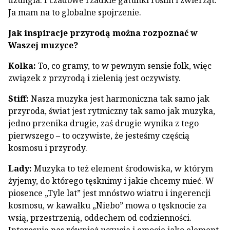
dżungla. I czadowe rzadkie gatunki roślin i zwierząt.
Ja mam na to globalne spojrzenie.
Jak inspiracje przyrodą można rozpoznać w
Waszej muzyce?
Kolka:
To, co gramy, to w pewnym sensie folk, więc
związek z przyrodą i zielenią jest oczywisty.
Stiff:
Nasza muzyka jest harmoniczna tak samo jak
przyroda, świat jest rytmiczny tak samo jak muzyka,
jedno przenika drugie, zaś drugie wynika z tego
pierwszego – to oczywiste, że jesteśmy częścią
kosmosu i przyrody.
Lady:
Muzyka to też element środowiska, w którym
żyjemy, do którego tęsknimy i jakie chcemy mieć. W
piosence „Tyle lat” jest mnóstwo wiatru i ingerencji
kosmosu, w kawałku „Niebo” mowa o tęsknocie za
wsią, przestrzenią, oddechem od codzienności.