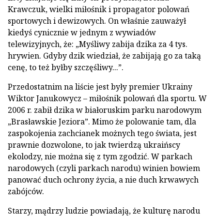
Krawczuk, wielki miłośnik i propagator polowań
sportowych i dewizowych. On właśnie zauważył
kiedyś cynicznie w jednym z wywiadów
telewizyjnych, że: „Myśliwy zabija dzika za 4 tys.
hrywien. Gdyby dzik wiedział, że zabijają go za taką
cenę, to też byłby szczęśliwy...”.
Przedostatnim na liście jest były premier Ukrainy
Wiktor Janukowycz – miłośnik polowań dla sportu. W
2006 r. zabił dzika w białoruskim parku narodowym
„Brasławskie Jeziora”. Mimo że polowanie tam, dla
zaspokojenia zachcianek możnych tego świata, jest
prawnie dozwolone, to jak twierdzą ukraińscy
ekolodzy, nie można się z tym zgodzić. W parkach
narodowych (czyli parkach narodu) winien bowiem
panować duch ochrony życia, a nie duch krwawych
zabójców.
Starzy, mądrzy ludzie powiadają, że kulturę narodu