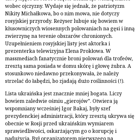
wobec ojczyzny. Wydaje się jednak, że patriotyzm
Nikity Michałkowa, bo o nim mowa, nie dotyczy
rosyjskiej przyrody. Reżyser lubuje się bowiem w
kłusowniczych wiosennych polowaniach na gęsi i inną
zwierzynę na terenie obszarów chronionych.
Uzupełnieniem rosyjskiej listy jest aktorka i
prezenterka telewizyjna Elena Prokłowa. W
massmediach fanatycznie broni polowań dla trofeów,
zresztą sama posiada w domu skórę i głowę żubra. A
stosunkowo niedawno przekonywała, że należy
strzelać do łabędzi, bo zjadają dużo roślinności (!).
Lista ukraińska jest znacznie mniej bogata. Liczy
bowiem zaledwie ośmiu „gierojów”. Otwiera ją
wspomniany wcześniej Igor Bakaj, były szef
prezydenckiej administracji, który zresztą ukrywa się
obecnie w Rosji przed ukraińskim wymiarem
sprawiedliwości, oskarżającym go o korupcję i
nadużycia. Był organizatorem pierwszego na