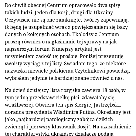
Do chwili obecnej Centrum opracowało dwa spisy
takich ludzi. Jeden dla Rosji, drugi dla Ukrainy.
Oczywiście nie są one zamknięte, twórcy zapewniają,
iż będą je uzupełniać wraz z powiększaniem się bazy
danych o kolejnych osobach. Ekolodzy z Centrum
proszą również o nagłaśnianie tej sprawy na jak
najszerszym forum. Niniejszy artykuł jest
uczynieniem zadość tej prośbie. Poniżej prezentuję
swoisty wyciąg z tej listy. Świadom tego, że niektóre
nazwiska niewiele polskiemu Czytelnikowi powiedzą,
wybrałem jedynie te bardziej znane również u nas.
Na dzień dzisiejszy lista rosyjska zawiera 18 osób, w
tym jedną przedstawicielkę płci, zdawałoby się,
wrażliwszej. Otwiera ten spis Siergiej Jastrzębski,
doradca prezydenta Władimira Putina. Określany jest
jako „najbardziej patologiczny zabójca dzikich
zwierząt i pierwszy kłusownik Rosji”. Na uzasadnienie
tej charakterystyki ukraińscy działacze podają