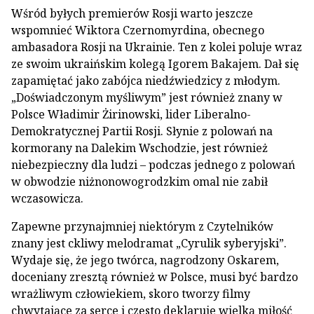
Wśród byłych premierów Rosji warto jeszcze
wspomnieć Wiktora Czernomyrdina, obecnego
ambasadora Rosji na Ukrainie. Ten z kolei poluje wraz
ze swoim ukraińskim kolegą Igorem Bakajem. Dał się
zapamiętać jako zabójca niedźwiedzicy z młodym.
„Doświadczonym myśliwym” jest również znany w
Polsce Władimir Żirinowski, lider Liberalno-
Demokratycznej Partii Rosji. Słynie z polowań na
kormorany na Dalekim Wschodzie, jest również
niebezpieczny dla ludzi – podczas jednego z polowań
w obwodzie niżnonowogrodzkim omal nie zabił
wczasowicza.
Zapewne przynajmniej niektórym z Czytelników
znany jest ckliwy melodramat „Cyrulik syberyjski”.
Wydaje się, że jego twórca, nagrodzony Oskarem,
doceniany zresztą również w Polsce, musi być bardzo
wrażliwym człowiekiem, skoro tworzy filmy
chwytające za serce i często deklaruje wielką miłość