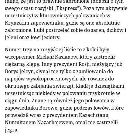
mimo, że jest to prawnie zabronione (donosił o tym
swego czasu rosyjski „Ekspress”). Poza tym aktywnie
uczestniczył w kłusowniczych polowaniach w
Krymskim zapowiedniku, gdzie są one absolutnie
zabronione. Lubi postrzelać sobie do saren, dzików i
jeleni oraz łowi jesiotry.
Numer trzy na rosyjskiej liście to z kolei były
wicepremier Michaił Kasianow, który zastrzelił
ciężarną klępę. Inny prezydent Rosji, nieżyjący już
Borys Jelcyn, słynął nie tylko z zamiłowania do
napojów wysokoprocentowych, ale również do
okrutnego zabijania zwierząt, kładł je dziesiątkami
uczestnicząc niekiedy w polowaniu trzykrotnie w
ciągu dnia. Znane są również jego polowania w
zapowiedniku Borowe, gdzie podczas łowów, które
prowadził wraz z prezydentem Kazachstanu,
Nursułtanem Nazarbajewem, omal nie zastrzelił
jegra.