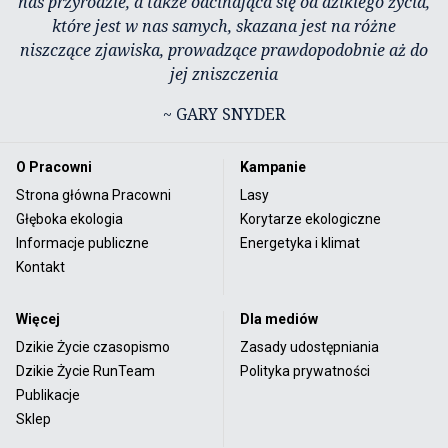
nas przyrodzie, a także odcinająca się od dzikiego życia,
które jest w nas samych, skazana jest na różne
niszczące zjawiska, prowadzące prawdopodobnie aż do
jej zniszczenia
~ GARY SNYDER
O Pracowni
Kampanie
Strona główna Pracowni
Lasy
Głęboka ekologia
Korytarze ekologiczne
Informacje publiczne
Energetyka i klimat
Kontakt
Więcej
Dla mediów
Dzikie Życie czasopismo
Zasady udostępniania
Dzikie Życie RunTeam
Polityka prywatności
Publikacje
Sklep