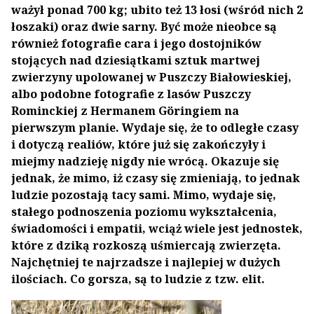
ważył ponad 700 kg; ubito też 13 łosi (wśród nich 2
łoszaki) oraz dwie sarny. Być może nieobce są
również fotografie cara i jego dostojników
stojących nad dziesiątkami sztuk martwej
zwierzyny upolowanej w Puszczy Białowieskiej,
albo podobne fotografie z lasów Puszczy
Rominckiej z Hermanem Göringiem na
pierwszym planie. Wydaje się, że to odległe czasy
i dotyczą realiów, które już się zakończyły i
miejmy nadzieję nigdy nie wrócą. Okazuje się
jednak, że mimo, iż czasy się zmieniają, to jednak
ludzie pozostają tacy sami. Mimo, wydaje się,
stałego podnoszenia poziomu wykształcenia,
świadomości i empatii, wciąż wiele jest jednostek,
które z dziką rozkoszą uśmiercają zwierzęta.
Najchętniej te najrzadsze i najlepiej w dużych
ilościach. Co gorsza, są to ludzie z tzw. elit.