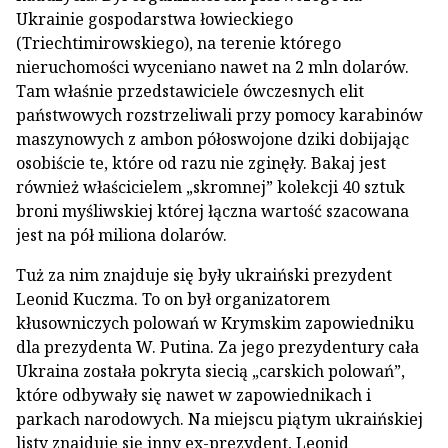
Ukrainie gospodarstwa łowieckiego
(Triechtimirowskiego), na terenie którego
nieruchomości wyceniano nawet na 2 mln dolarów.
Tam właśnie przedstawiciele ówczesnych elit
państwowych rozstrzeliwali przy pomocy karabinów
maszynowych z ambon półoswojone dziki dobijając
osobiście te, które od razu nie zginęły. Bakaj jest
również właścicielem „skromnej” kolekcji 40 sztuk
broni myśliwskiej której łączna wartość szacowana
jest na pół miliona dolarów.
Tuż za nim znajduje się były ukraiński prezydent
Leonid Kuczma. To on był organizatorem
kłusowniczych polowań w Krymskim zapowiedniku
dla prezydenta W. Putina. Za jego prezydentury cała
Ukraina została pokryta siecią „carskich polowań”,
które odbywały się nawet w zapowiednikach i
parkach narodowych. Na miejscu piątym ukraińskiej
listy znajduje się inny ex-prezydent, Leonid