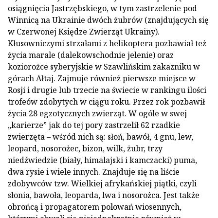
osiągnięcia Jastrzębskiego, w tym zastrzelenie pod
Winnicą na Ukrainie dwóch żubrów (znajdujących się
w Czerwonej Księdze Zwierząt Ukrainy).
Kłusowniczymi strzałami z helikoptera pozbawiał też
życia marale (dalekowschodnie jelenie) oraz
koziorożce syberyjskie w Szawlińskim zakazniku w
górach Ałtaj. Zajmuje również pierwsze miejsce w
Rosji i drugie lub trzecie na świecie w rankingu ilości
trofeów zdobytych w ciągu roku. Przez rok pozbawił
życia 28 egzotycznych zwierząt. W ogóle w swej
„karierze” jak do tej pory zastrzelił 62 rzadkie
zwierzęta – wśród nich są: słoń, bawół, 4 gnu, lew,
leopard, nosorożec, bizon, wilk, żubr, trzy
niedźwiedzie (biały, himalajski i kamczacki) puma,
dwa rysie i wiele innych. Znajduje się na liście
zdobywców tzw. Wielkiej afrykańskiej piątki, czyli
słonia, bawoła, leoparda, lwa i nosorożca. Jest także
obrońcą i propagatorem polowań wiosennych,