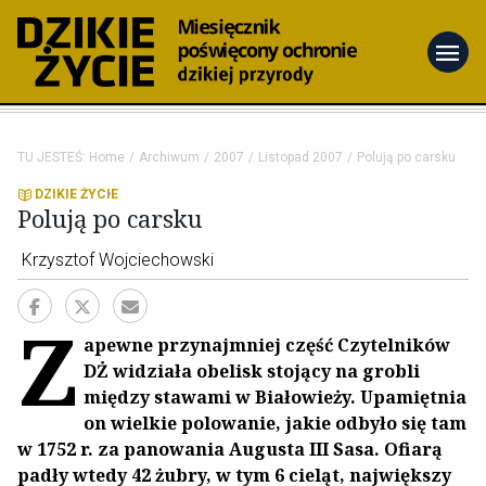
menu
TU JESTEŚ:
Home
Archiwum
2007
Listopad 2007
Polują po carsku
DZIKIE ŻYCIE
Polują po carsku
Krzysztof Wojciechowski
Z
apewne przynajmniej część Czytelników
DŻ widziała obelisk stojący na grobli
między stawami w Białowieży. Upamiętnia
on wielkie polowanie, jakie odbyło się tam
w 1752 r. za panowania Augusta III Sasa. Ofiarą
padły wtedy 42 żubry, w tym 6 cieląt, największy