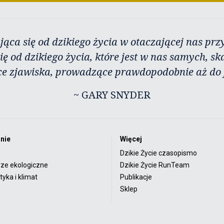
jąca się od dzikiego życia w otaczającej nas przy
ię od dzikiego życia, które jest w nas samych, sk
ce zjawiska, prowadzące prawdopodobnie aż do j
~ GARY SNYDER
nie
Więcej
Dzikie Życie czasopismo
rze ekologiczne
Dzikie Życie RunTeam
yka i klimat
Publikacje
Sklep