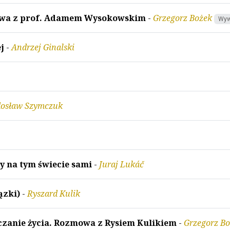
owa z prof. Adamem Wysokowskim
-
Grzegorz Bożek
Wyw
j
-
Andrzej Ginalski
dosław Szymczuk
my na tym świecie sami
-
Juraj Lukáč
ązki)
-
Ryszard Kulik
dczanie życia. Rozmowa z Rysiem Kulikiem
-
Grzegorz B