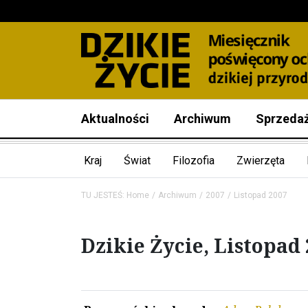
Aktualności
Archiwum
Sprzeda
Kraj
Świat
Filozofia
Zwierzęta
TU JESTEŚ:
Home
Archiwum
2007
Listopad 2007
Dzikie Życie, Listopad