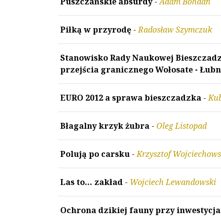
Puszczańskie absurdy
-
Adam Bohdan
Piłką w przyrodę
-
Radosław Szymczuk
Stanowisko Rady Naukowej Bieszczad
przejścia granicznego Wołosate - Łubn
EURO 2012 a sprawa bieszczadzka
-
Kub
Błagalny krzyk żubra
-
Oleg Listopad
Polują po carsku
-
Krzysztof Wojciechows
Las to... zakład
-
Wojciech Lewandowski
Ochrona dzikiej fauny przy inwestycja