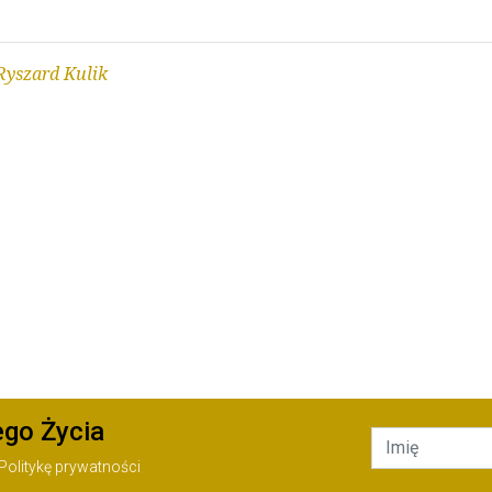
Ryszard Kulik
ego Życia
Politykę prywatności