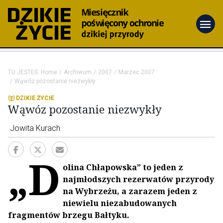
menu
TU JESTEŚ:
Home
Archiwum
2007
Marzec 2007
Wąwóz pozostanie niezwykły
DZIKIE ŻYCIE
Wąwóz pozostanie niezwykły
Jowita Kurach
„D
olina Chłapowska” to jeden z
najmłodszych rezerwatów przyrody
na Wybrzeżu, a zarazem jeden z
niewielu niezabudowanych
fragmentów brzegu Bałtyku.