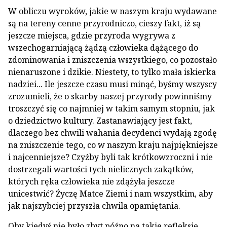
W obliczu wyroków, jakie w naszym kraju wydawane
są na tereny cenne przyrodniczo, cieszy fakt, iż są
jeszcze miejsca, gdzie przyroda wygrywa z
wszechogarniającą żądzą człowieka dążącego do
zdominowania i zniszczenia wszystkiego, co pozostało
nienaruszone i dzikie. Niestety, to tylko mała iskierka
nadziei... Ile jeszcze czasu musi minąć, byśmy wszyscy
zrozumieli, że o skarby naszej przyrody powinniśmy
troszczyć się co najmniej w takim samym stopniu, jak
o dziedzictwo kultury. Zastanawiający jest fakt,
dlaczego bez chwili wahania decydenci wydają zgodę
na zniszczenie tego, co w naszym kraju najpiękniejsze
i najcenniejsze? Czyżby byli tak krótkowzroczni i nie
dostrzegali wartości tych nielicznych zakątków,
których ręka człowieka nie zdążyła jeszcze
unicestwić? Życzę Matce Ziemi i nam wszystkim, aby
jak najszybciej przyszła chwila opamiętania.
Oby kiedyś nie było zbyt późno na takie refleksje...