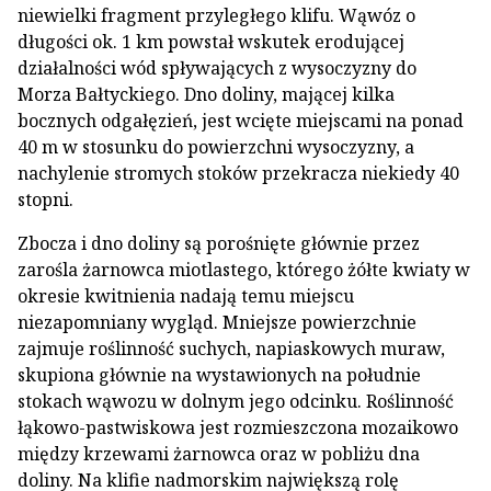
niewielki fragment przyległego klifu. Wąwóz o
długości ok. 1 km powstał wskutek erodującej
działalności wód spływających z wysoczyzny do
Morza Bałtyckiego. Dno doliny, mającej kilka
bocznych odgałęzień, jest wcięte miejscami na ponad
40 m w stosunku do powierzchni wysoczyzny, a
nachylenie stromych stoków przekracza niekiedy 40
stopni.
Zbocza i dno doliny są porośnięte głównie przez
zarośla żarnowca miotlastego, którego żółte kwiaty w
okresie kwitnienia nadają temu miejscu
niezapomniany wygląd. Mniejsze powierzchnie
zajmuje roślinność suchych, napiaskowych muraw,
skupiona głównie na wystawionych na południe
stokach wąwozu w dolnym jego odcinku. Roślinność
łąkowo-pastwiskowa jest rozmieszczona mozaikowo
między krzewami żarnowca oraz w pobliżu dna
doliny. Na klifie nadmorskim największą rolę