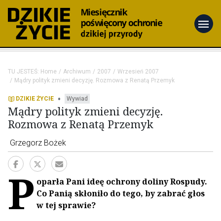
menu
TU JESTEŚ:
Home
Archiwum
2007
Wrzesień 2007
Mądry polityk zmieni decyzję. Rozmowa z Renatą Przemyk
•
DZIKIE ŻYCIE
Wywiad
Mądry polityk zmieni decyzję.
Rozmowa z Renatą Przemyk
Grzegorz Bożek
P
oparła Pani ideę ochrony doliny Rospudy.
Co Panią skłoniło do tego, by zabrać głos
w tej sprawie?