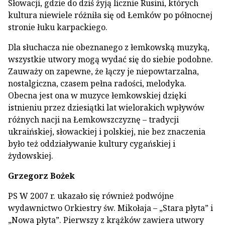
Słowacji, gdzie do dziś żyją licznie Rusini, których
kultura niewiele różniła się od Łemków po północnej
stronie łuku karpackiego.
Dla słuchacza nie obeznanego z łemkowską muzyką,
wszystkie utwory mogą wydać się do siebie podobne.
Zauważy on zapewne, że łączy je niepowtarzalna,
nostalgiczna, czasem pełna radości, melodyka.
Obecna jest ona w muzyce łemkowskiej dzięki
istnieniu przez dziesiątki lat wielorakich wpływów
różnych nacji na Łemkowszczyznę – tradycji
ukraińskiej, słowackiej i polskiej, nie bez znaczenia
było też oddziaływanie kultury cygańskiej i
żydowskiej.
Grzegorz Bożek
PS W 2007 r. ukazało się również podwójne
wydawnictwo Orkiestry św. Mikołaja – „Stara płyta” i
„Nowa płyta”. Pierwszy z krążków zawiera utwory