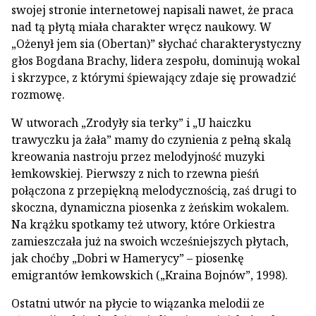
swojej stronie internetowej napisali nawet, że praca
nad tą płytą miała charakter wręcz naukowy. W
„Ożenył jem sia (Obertan)” słychać charakterystyczny
głos Bogdana Brachy, lidera zespołu, dominują wokal
i skrzypce, z którymi śpiewający zdaje się prowadzić
rozmowę.
W utworach „Zrodyły sia terky” i „U haiczku
trawyczku ja żała” mamy do czynienia z pełną skalą
kreowania nastroju przez melodyjność muzyki
łemkowskiej. Pierwszy z nich to rzewna pieśń
połączona z przepiękną melodycznością, zaś drugi to
skoczna, dynamiczna piosenka z żeńskim wokalem.
Na krążku spotkamy też utwory, które Orkiestra
zamieszczała już na swoich wcześniejszych płytach,
jak choćby „Dobri w Hamerycy” – piosenkę
emigrantów łemkowskich („Kraina Bojnów”, 1998).
Ostatni utwór na płycie to wiązanka melodii ze