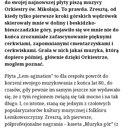
do swojej najnowszej płyty piszą muzycy
Orkiestry św. Mikołaja. To prawda. Zresztą, od
kiedy tylko pierwsze kroki górskich wędrówek
skierowały mnie w doliny i beskidzko-
bieszczadzkie góry, pojawiło się we mnie nie do
końca zrozumiałe zafascynowanie pięknymi
cerkwiami, zapomnianymi cmentarzyskami i
cerkwiskami. Grała w nich jakaś muzyka, którą
dopiero później, głównie dzięki Orkiestrze,
mogłem poznać.
Płyta „Lem-agination” to dla zespołu powrót do
korzeni swojego muzykowania z końca lat 80., do
czasów, gdy pewnie im samym jeszcze nie wydawało
się, że z tym regionem zwiążą się tak mocno i na tak
długo. I, co istotne, staną się jednym z czołowych
popularyzatorów kultury muzycznej i folkloru
Łemkowszczyzny. Zresztą, ich pierwsze,
półprofesjonalne nagrania – kaseta „Muzyka gór” (z