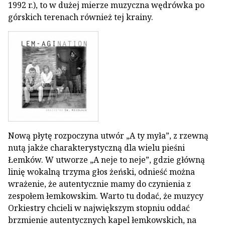
1992 r.), to w dużej mierze muzyczna wędrówka po
górskich terenach również tej krainy.
Nową płytę rozpoczyna utwór „A ty myła”, z rzewną
nutą jakże charakterystyczną dla wielu pieśni
Łemków. W utworze „A neje to neje”, gdzie główną
linię wokalną trzyma głos żeński, odnieść można
wrażenie, że autentycznie mamy do czynienia z
zespołem łemkowskim. Warto tu dodać, że muzycy
Orkiestry chcieli w największym stopniu oddać
brzmienie autentycznych kapel łemkowskich, na