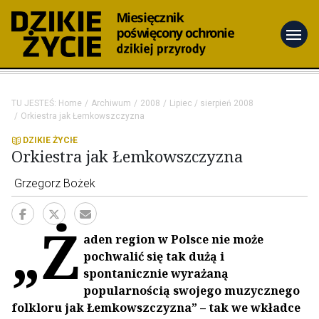
menu
TU JESTEŚ:
Home
Archiwum
2008
Lipiec / sierpień 2008
Orkiestra jak Łemkowszczyzna
DZIKIE ŻYCIE
Orkiestra jak Łemkowszczyzna
Grzegorz Bożek
„Ż
aden region w Polsce nie może
pochwalić się tak dużą i
spontanicznie wyrażaną
popularnością swojego muzycznego
folkloru jak Łemkowszczyzna” – tak we wkładce