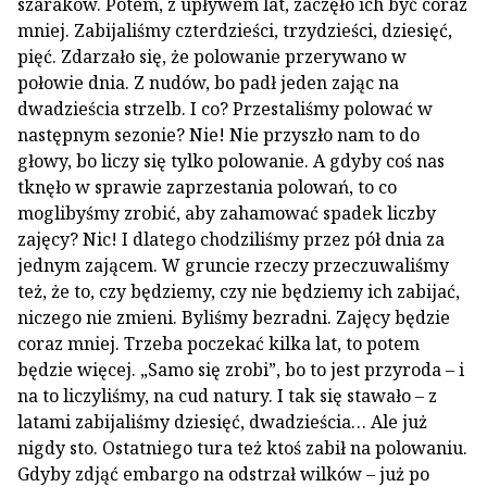
szaraków. Potem, z upływem lat, zaczęło ich być coraz
mniej. Zabijaliśmy czterdzieści, trzydzieści, dziesięć,
pięć. Zdarzało się, że polowanie przerywano w
połowie dnia. Z nudów, bo padł jeden zając na
dwadzieścia strzelb. I co? Przestaliśmy polować w
następnym sezonie? Nie! Nie przyszło nam to do
głowy, bo liczy się tylko polowanie. A gdyby coś nas
tknęło w sprawie zaprzestania polowań, to co
moglibyśmy zrobić, aby zahamować spadek liczby
zajęcy? Nic! I dlatego chodziliśmy przez pół dnia za
jednym zającem. W gruncie rzeczy przeczuwaliśmy
też, że to, czy będziemy, czy nie będziemy ich zabijać,
niczego nie zmieni. Byliśmy bezradni. Zajęcy będzie
coraz mniej. Trzeba poczekać kilka lat, to potem
będzie więcej. „Samo się zrobi”, bo to jest przyroda – i
na to liczyliśmy, na cud natury. I tak się stawało – z
latami zabijaliśmy dziesięć, dwadzieścia… Ale już
nigdy sto. Ostatniego tura też ktoś zabił na polowaniu.
Gdyby zdjąć embargo na odstrzał wilków – już po