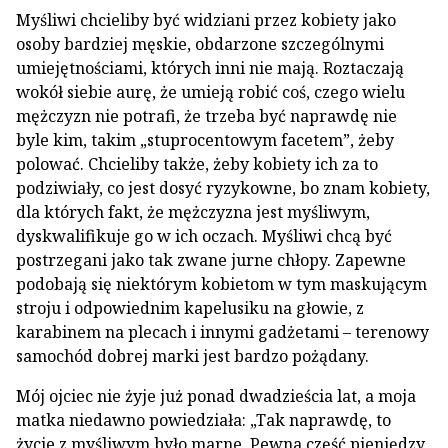
Myśliwi chcieliby być widziani przez kobiety jako
osoby bardziej męskie, obdarzone szczególnymi
umiejętnościami, których inni nie mają. Roztaczają
wokół siebie aurę, że umieją robić coś, czego wielu
mężczyzn nie potrafi, że trzeba być naprawdę nie
byle kim, takim „stuprocentowym facetem”, żeby
polować. Chcieliby także, żeby kobiety ich za to
podziwiały, co jest dosyć ryzykowne, bo znam kobiety,
dla których fakt, że mężczyzna jest myśliwym,
dyskwalifikuje go w ich oczach. Myśliwi chcą być
postrzegani jako tak zwane jurne chłopy. Zapewne
podobają się niektórym kobietom w tym maskującym
stroju i odpowiednim kapelusiku na głowie, z
karabinem na plecach i innymi gadżetami – terenowy
samochód dobrej marki jest bardzo pożądany.
Mój ojciec nie żyje już ponad dwadzieścia lat, a moja
matka niedawno powiedziała: „Tak naprawdę, to
życie z myśliwym było marne. Pewna część pieniędzy,