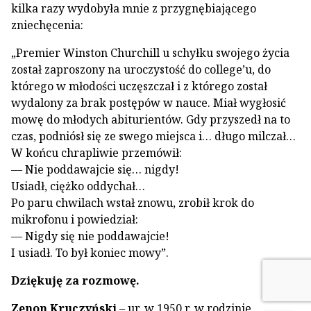
kilka razy wydobyła mnie z przygnębiającego
zniechęcenia:
„Premier Winston Churchill u schyłku swojego życia
został zaproszony na uroczystość do college’u, do
którego w młodości uczęszczał i z którego został
wydalony za brak postępów w nauce. Miał wygłosić
mowę do młodych abiturientów. Gdy przyszedł na to
czas, podniósł się ze swego miejsca i… długo milczał…
W końcu chrapliwie przemówił:
— Nie poddawajcie się… nigdy!
Usiadł, ciężko oddychał…
Po paru chwilach wstał znowu, zrobił krok do
mikrofonu i powiedział:
— Nigdy się nie poddawajcie!
I usiadł. To był koniec mowy”.
Dziękuję za rozmowę.
Zenon Kruczyński
– ur. w 1950 r. w rodzinie