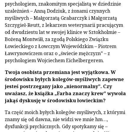
psychologiem, znakomitym specjalistą w dziedzinie
uzależnień – Anną Dodziuk, z żonami czynnych
myśliwych – Małgorzatą Grabarczyk i Małgorzatą
Szczygieł-Reutt, z lekarzem weterynarii pracującym
od dwudziestu lat w swojej klinice w Sztokholmie –
Bożeną Montwiłł, za zgodą Polskiego Związku
Łowieckiego z Łowczym Wojewódzkim – Piotrem
Ławrynowiczem oraz o „świecie mężczyzn” – z
psychologiem Wojciechem Eichelbergerem.
Twoja osobista przemiana jest wyjątkowa. W
środowisku byłych kolegów-myśliwych zapewne
jesteś postrzegany jako „nienormalny”. Czy
uważasz, że książka „Farba znaczy krew” wywoła
jakąś dyskusję w środowisku łowieckim?
Ta część moich byłych kolegów-myśliwych, z którymi
znamy się od dawna, nie widzi we mnie hm…,
dysfunkcji psychicznych. Gdy spotykamy się –