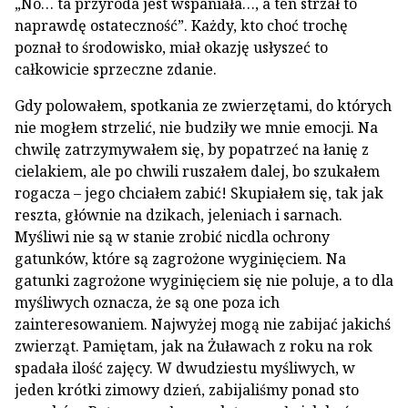
„No… ta przyroda jest wspaniała…, a ten strzał to
naprawdę ostateczność”. Każdy, kto choć trochę
poznał to środowisko, miał okazję usłyszeć to
całkowicie sprzeczne zdanie.
Gdy polowałem, spotkania ze zwierzętami, do których
nie mogłem strzelić, nie budziły we mnie emocji. Na
chwilę zatrzymywałem się, by popatrzeć na łanię z
cielakiem, ale po chwili ruszałem dalej, bo szukałem
rogacza – jego chciałem zabić! Skupiałem się, tak jak
reszta, głównie na dzikach, jeleniach i sarnach.
Myśliwi nie są w stanie zrobić nicdla ochrony
gatunków, które są zagrożone wyginięciem. Na
gatunki zagrożone wyginięciem się nie poluje, a to dla
myśliwych oznacza, że są one poza ich
zainteresowaniem. Najwyżej mogą nie zabijać jakichś
zwierząt. Pamiętam, jak na Żuławach z roku na rok
spadała ilość zajęcy. W dwudziestu myśliwych, w
jeden krótki zimowy dzień, zabijaliśmy ponad sto