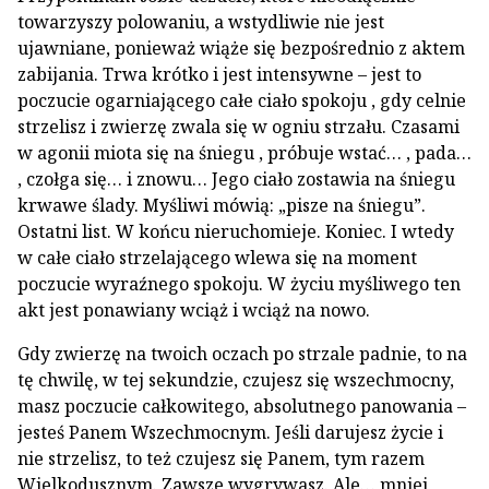
towarzyszy polowaniu, a wstydliwie nie jest
ujawniane, ponieważ wiąże się bezpośrednio z aktem
zabijania. Trwa krótko i jest intensywne – jest to
poczucie ogarniającego całe ciało spokoju , gdy celnie
strzelisz i zwierzę zwala się w ogniu strzału. Czasami
w agonii miota się na śniegu , próbuje wstać… , pada…
, czołga się… i znowu… Jego ciało zostawia na śniegu
krwawe ślady. Myśliwi mówią: „pisze na śniegu”.
Ostatni list. W końcu nieruchomieje. Koniec. I wtedy
w całe ciało strzelającego wlewa się na moment
poczucie wyraźnego spokoju. W życiu myśliwego ten
akt jest ponawiany wciąż i wciąż na nowo.
Gdy zwierzę na twoich oczach po strzale padnie, to na
tę chwilę, w tej sekundzie, czujesz się wszechmocny,
masz poczucie całkowitego, absolutnego panowania –
jesteś Panem Wszechmocnym. Jeśli darujesz życie i
nie strzelisz, to też czujesz się Panem, tym razem
Wielkodusznym. Zawsze wygrywasz. Ale… mniej