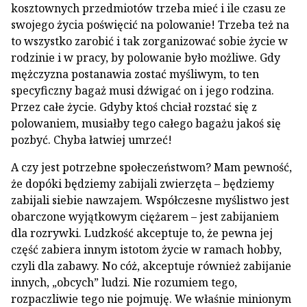
kosztownych przedmiotów trzeba mieć i ile czasu ze
swojego życia poświęcić na polowanie! Trzeba też na
to wszystko zarobić i tak zorganizować sobie życie w
rodzinie i w pracy, by polowanie było możliwe. Gdy
mężczyzna postanawia zostać myśliwym, to ten
specyficzny bagaż musi dźwigać on i jego rodzina.
Przez całe życie. Gdyby ktoś chciał rozstać się z
polowaniem, musiałby tego całego bagażu jakoś się
pozbyć. Chyba łatwiej umrzeć!
A czy jest potrzebne społeczeństwom? Mam pewność,
że dopóki będziemy zabijali zwierzęta – będziemy
zabijali siebie nawzajem. Współczesne myślistwo jest
obarczone wyjątkowym ciężarem – jest zabijaniem
dla rozrywki. Ludzkość akceptuje to, że pewna jej
część zabiera innym istotom życie w ramach hobby,
czyli dla zabawy. No cóż, akceptuje również zabijanie
innych, „obcych” ludzi. Nie rozumiem tego,
rozpaczliwie tego nie pojmuję. We właśnie minionym