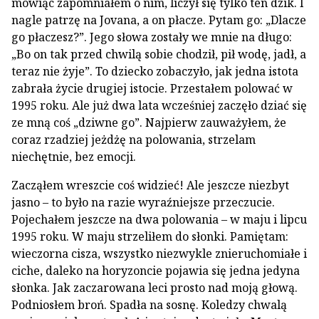
mówiąc zapomniałem o nim, liczył się tylko ten dzik. I
nagle patrzę na Jovana, a on płacze. Pytam go: „Dlacze
go płaczesz?”. Jego słowa zostały we mnie na długo:
„Bo on tak przed chwilą sobie chodził, pił wodę, jadł, a
teraz nie żyje”. To dziecko zobaczyło, jak jedna istota
zabrała życie drugiej istocie. Przestałem polować w
1995 roku. Ale już dwa lata wcześniej zaczęło dziać się
ze mną coś „dziwne go”. Najpierw zauważyłem, że
coraz rzadziej jeżdżę na polowania, strzelam
niechętnie, bez emocji.
Zacząłem wreszcie coś widzieć! Ale jeszcze niezbyt
jasno – to było na razie wyraźniejsze przeczucie.
Pojechałem jeszcze na dwa polowania – w maju i lipcu
1995 roku. W maju strzeliłem do słonki. Pamiętam:
wieczorna cisza, wszystko niezwykle znieruchomiałe i
ciche, daleko na horyzoncie pojawia się jedna jedyna
słonka. Jak zaczarowana leci prosto nad moją głową.
Podniosłem broń. Spadła na sosnę. Koledzy chwalą