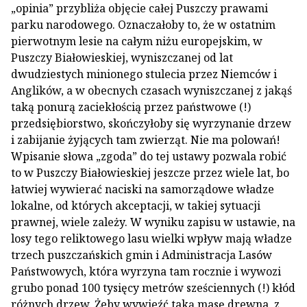
„opinia” przybliża objęcie całej Puszczy prawami
parku narodowego. Oznaczałoby to, że w ostatnim
pierwotnym lesie na całym niżu europejskim, w
Puszczy Białowieskiej, wyniszczanej od lat
dwudziestych minionego stulecia przez Niemców i
Anglików, a w obecnych czasach wyniszczanej z jakąś
taką ponurą zaciekłością przez państwowe (!)
przedsiębiorstwo, skończyłoby się wyrzynanie drzew
i zabijanie żyjących tam zwierząt. Nie ma polowań!
Wpisanie słowa „zgoda” do tej ustawy pozwala robić
to w Puszczy Białowieskiej jeszcze przez wiele lat, bo
łatwiej wywierać naciski na samorządowe władze
lokalne, od których akceptacji, w takiej sytuacji
prawnej, wiele zależy. W wyniku zapisu w ustawie, na
losy tego reliktowego lasu wielki wpływ mają władze
trzech puszczańskich gmin i Administracja Lasów
Państwowych, która wyrzyna tam rocznie i wywozi
grubo ponad 100 tysięcy metrów sześciennych (!) kłód
różnych drzew. Żeby wywieźć taką masę drewna, z