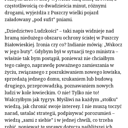
częstotliwością co dwadzieścia minut, różnymi
drogami, wyjeżdża z Puszczy wielki pojazd
załadowany „pod sufit” pniami.
„Dziedzictwo Ludzkości” – taki napis widnieje nad
bramą niedużego obszaru ochrony ścisłej w Puszczy
Białowieskiej. Ironia czy co? Indianie mówią: „Wskocz
w jego buty”. Gdybym był w sytuacji tego ministra –
właśnie tak bym postąpił, ponieważ nie chciałbym
tego całego, naprawdę poważnego zamieszania w
życiu, związanego z poszukiwaniem nowego łowiska,
sprzedażą jednego domu, szukaniem lub budową
drugiego, przeprowadzką, poznawaniem nowych
ludzi w kole łowieckim. O nie! Tylko nie to!
Walczyłbym jak tygrys. Myśliwi na każdym „stołku”
wiedzą, jak chronić swoje interesy. I nie muszą toczyć
narad, ustalać strategii, podpisywać porozumień –
wiedzą „sami z siebie” i w jednej chwili, co trzeba
robić, ponieważ te sprawy dotyczą najbliższej ich