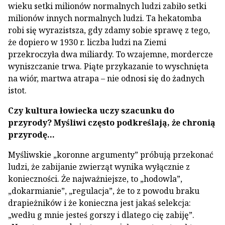
wieku setki milionów normalnych ludzi zabiło setki
milionów innych normalnych ludzi. Ta hekatomba
robi się wyrazistsza, gdy zdamy sobie sprawę z tego,
że dopiero w 1930 r. liczba ludzi na Ziemi
przekroczyła dwa miliardy. To wzajemne, mordercze
wyniszczanie trwa. Piąte przykazanie to wyschnięta
na wiór, martwa atrapa – nie odnosi się do żadnych
istot.
Czy kultura łowiecka uczy szacunku do
przyrody? Myśliwi często podkreślają, że chronią
przyrodę…
Myśliwskie „koronne argumenty” próbują przekonać
ludzi, że zabijanie zwierząt wynika wyłącznie z
konieczności. Że najważniejsze, to „hodowla”,
„dokarmianie”, „regulacja”, że to z powodu braku
drapieżników i że konieczna jest jakaś selekcja:
„wedłu g mnie jesteś gorszy i dlatego cię zabiję”.