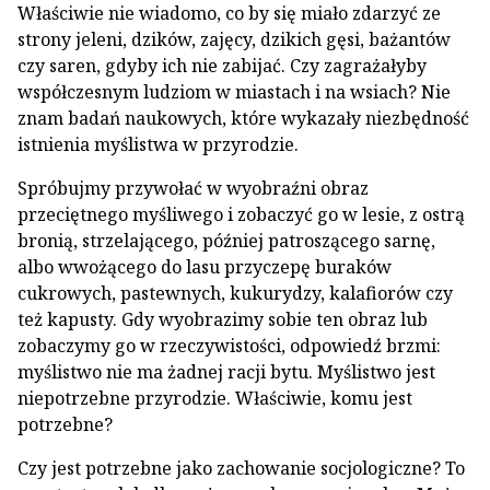
Właściwie nie wiadomo, co by się miało zdarzyć ze
strony jeleni, dzików, zajęcy, dzikich gęsi, bażantów
czy saren, gdyby ich nie zabijać. Czy zagrażałyby
współczesnym ludziom w miastach i na wsiach? Nie
znam badań naukowych, które wykazały niezbędność
istnienia myślistwa w przyrodzie.
Spróbujmy przywołać w wyobraźni obraz
przeciętnego myśliwego i zobaczyć go w lesie, z ostrą
bronią, strzelającego, później patroszącego sarnę,
albo wwożącego do lasu przyczepę buraków
cukrowych, pastewnych, kukurydzy, kalafiorów czy
też kapusty. Gdy wyobrazimy sobie ten obraz lub
zobaczymy go w rzeczywistości, odpowiedź brzmi:
myślistwo nie ma żadnej racji bytu. Myślistwo jest
niepotrzebne przyrodzie. Właściwie, komu jest
potrzebne?
Czy jest potrzebne jako zachowanie socjologiczne? To