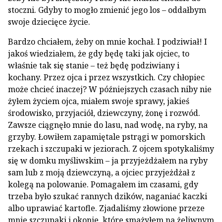
stoczni. Gdyby to mogło zmienić jego los – oddałbym
swoje dziecięce życie.
Bardzo chciałem, żeby on mnie kochał. I podziwiał! I
jakoś wiedziałem, że gdy będę taki jak ojciec, to
właśnie tak się stanie – też będę podziwiany i
kochany. Przez ojca i przez wszystkich. Czy chłopiec
może chcieć inaczej? W późniejszych czasach niby nie
żyłem życiem ojca, miałem swoje sprawy, jakieś
środowisko, przyjaciół, dziewczyny, żonę i rozwód.
Zawsze ciągnęło mnie do lasu, nad wodę, na ryby, na
grzyby. Łowiłem zapamiętale pstrągi w pomorskich
rzekach i szczupaki w jeziorach. Z ojcem spotykaliśmy
się w domku myśliwskim – ja przyjeżdżałem na ryby
sam lub z moją dziewczyną, a ojciec przyjeżdżał z
kolegą na polowanie. Pomagałem im czasami, gdy
trzeba było szukać rannych dzików, naganiać kaczki
albo uprawiać kartofle. Zjadaliśmy złowione przeze
mnie szczupaki i okonie, które smażyłem na żeliwnym