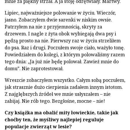
mnie za piękny strzał. A ja stoję odrętwiały. Martwy.
Lipiec, najważniejsze polowanie w życiu. Wieczór,
jasno. Zobaczyłem dwie sarenki w niskim owsie.
Patrzyłem na nie z przyjemnością, skryty za
drzewem. I nagle z żyta obok wybiegają dwa psy i
pędzą prosto na nie. Pierwszy raz w życiu strzeliłem
do psa. Raz i drugi. Poczułem swoje ciało, ważyło tonę.
Powiedziałem do kolegi, z którym polowaliśmy razem
tego dnia: „Ja już nie będę polował. Zawieź mnie do
domu”. Nie zaprotestował.
Wreszcie zobaczyłem wszystko. Całym sobą poczułem,
jak strasznie dużo cierpienia zadałem innym istotom.
Z najgłębszych źródeł we mnie usłyszałem – nie
zabijaj. Nie rób tego. Bezgłośne, mocne – nie!
Czy książka ma obalić mity łowieckie, takie jak
choćby ten, że myśliwy najlepiej reguluje
populacje zwierząt w lesie?