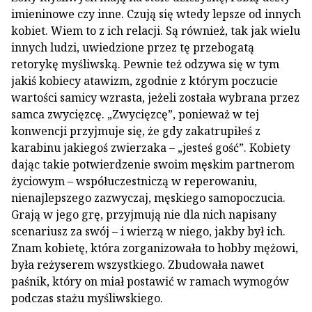
imieninowe czy inne. Czują się wtedy lepsze od innych
kobiet. Wiem to z ich relacji. Są również, tak jak wielu
innych ludzi, uwiedzione przez tę przebogatą
retorykę myśliwską. Pewnie też odzywa się w tym
jakiś kobiecy atawizm, zgodnie z którym poczucie
wartości samicy wzrasta, jeżeli została wybrana przez
samca zwycięzcę. „Zwycięzcę”, ponieważ w tej
konwencji przyjmuje się, że gdy zakatrupiłeś z
karabinu jakiegoś zwierzaka – „jesteś gość”. Kobiety
dając takie potwierdzenie swoim męskim partnerom
życiowym – współuczestniczą w reperowaniu,
nienajlepszego zazwyczaj, męskiego samopoczucia.
Grają w jego grę, przyjmują nie dla nich napisany
scenariusz za swój – i wierzą w niego, jakby był ich.
Znam kobietę, która zorganizowała to hobby mężowi,
była reżyserem wszystkiego. Zbudowała nawet
paśnik, który on miał postawić w ramach wymogów
podczas stażu myśliwskiego.