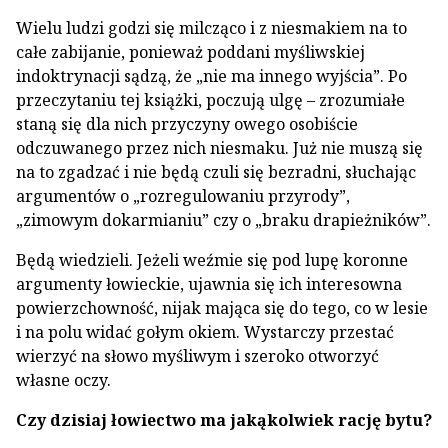
Wielu ludzi godzi się milcząco i z niesmakiem na to
całe zabijanie, ponieważ poddani myśliwskiej
indoktrynacji sądzą, że „nie ma innego wyjścia”. Po
przeczytaniu tej książki, poczują ulgę – zrozumiałe
staną się dla nich przyczyny owego osobiście
odczuwanego przez nich niesmaku. Już nie muszą się
na to zgadzać i nie będą czuli się bezradni, słuchając
argumentów o „rozregulowaniu przyrody”,
„zimowym dokarmianiu” czy o „braku drapieżników”.
Będą wiedzieli. Jeżeli weźmie się pod lupę koronne
argumenty łowieckie, ujawnia się ich interesowna
powierzchowność, nijak mająca się do tego, co w lesie
i na polu widać gołym okiem. Wystarczy przestać
wierzyć na słowo myśliwym i szeroko otworzyć
własne oczy.
Czy dzisiaj łowiectwo ma jakąkolwiek rację bytu?