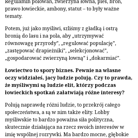
Regulamin polowań, zwierzyna łowna, pies, broń,
prawo łowieckie, ambony, statut – to były ważne
tematy.
Potem, już jako myśliwi, szliśmy z gładką i ostrą
bronią do lasu i na pola, aby „utrzymywać
równowagę przyrody”, „regulować populację”,
„zastępować drapieżniki”, „selekcjonować”,
„gospodarować zwierzyną łowną” i „dokarmiać”.
Łowiectwo to spory biznes. Pewnie na własne
oczy widziałeś, jacy ludzie polują. Czy to prawda,
że myśliwymi są ludzie elit, którzy podczas
łowieckich spotkań załatwiają różne interesy?
Polują naprawdę różni ludzie, to przekrój całego
społeczeństwa, a są w nim także elity. Lobby
myśliwskie to bardzo poważna siła polityczna,
skutecznie działająca na rzecz swoich interesów w
imię wspólnej rozrywki. Ma bardzo mocne, głębokie