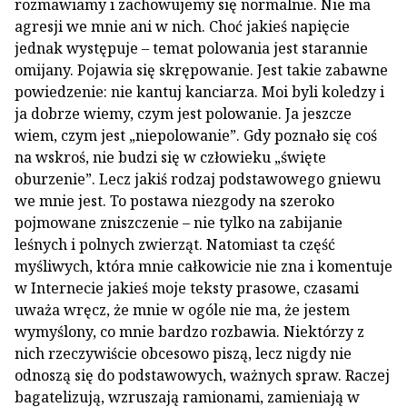
rozmawiamy i zachowujemy się normalnie. Nie ma
agresji we mnie ani w nich. Choć jakieś napięcie
jednak występuje – temat polowania jest starannie
omijany. Pojawia się skrępowanie. Jest takie zabawne
powiedzenie: nie kantuj kanciarza. Moi byli koledzy i
ja dobrze wiemy, czym jest polowanie. Ja jeszcze
wiem, czym jest „niepolowanie”. Gdy poznało się coś
na wskroś, nie budzi się w człowieku „święte
oburzenie”. Lecz jakiś rodzaj podstawowego gniewu
we mnie jest. To postawa niezgody na szeroko
pojmowane zniszczenie – nie tylko na zabijanie
leśnych i polnych zwierząt. Natomiast ta część
myśliwych, która mnie całkowicie nie zna i komentuje
w Internecie jakieś moje teksty prasowe, czasami
uważa wręcz, że mnie w ogóle nie ma, że jestem
wymyślony, co mnie bardzo rozbawia. Niektórzy z
nich rzeczywiście obcesowo piszą, lecz nigdy nie
odnoszą się do podstawowych, ważnych spraw. Raczej
bagatelizują, wzruszają ramionami, zamieniają w