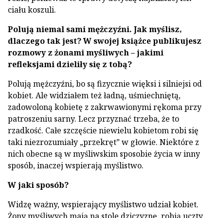
ciału koszuli.
Polują niemal sami mężczyźni. Jak myślisz,
dlaczego tak jest? W swojej książce publikujesz
rozmowy z żonami myśliwych – jakimi
refleksjami dzieliły się z tobą?
Polują mężczyźni, bo są fizycznie więksi i silniejsi od
kobiet. Ale widziałem też ładną, uśmiechniętą,
zadowoloną kobietę z zakrwawionymi rękoma przy
patroszeniu sarny. Lecz przyznać trzeba, że to
rzadkość. Całe szczęście niewielu kobietom robi się
taki niezrozumiały „przekręt” w głowie. Niektóre z
nich obecne są w myśliwskim sposobie życia w inny
sposób, inaczej wspierają myślistwo.
W jaki sposób?
Widzę ważny, wspierający myślistwo udział kobiet.
Żony myśliwych mają na stole dziczyznę, robią uczty