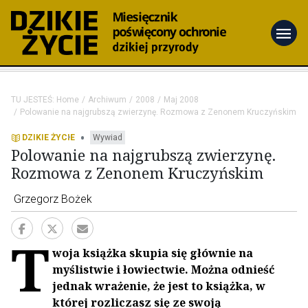
menu
TU JESTEŚ:
Home
Archiwum
2008
Maj 2008
Polowanie na najgrubszą zwierzynę. Rozmowa z Zenonem Kruczyńskim
•
DZIKIE ŻYCIE
Wywiad
Polowanie na najgrubszą zwierzynę.
Rozmowa z Zenonem Kruczyńskim
Grzegorz Bożek
T
woja książka skupia się głównie na
myślistwie i łowiectwie. Można odnieść
jednak wrażenie, że jest to książka, w
której rozliczasz się ze swoją