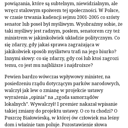
powiązania, które są subtelnym, niewidzialnym, ale
wręcz stalowym spoiwem tej społeczności. W Polsce,
w czasie trwania kadencji sejmu 2001-2005 co szósty
senator lub poseł był myśliwym. Wyobraźmy sobie, że
taki myśliwy jest radnym, posłem, senatorem czy też
ministrem w jakimkolwiek układzie politycznym. Co
się zdarzy, gdy jakaś sprawa zagrażająca w
jakikolwiek sposób myślistwu trafi na jego biurko?
Innymi słowy: co się zdarzy, gdy coś lub ktoś zagrozi
temu, co jest mu najbliższe i najdroższe?
Pewien bardzo wówczas wpływowy minister, na
posiedzeniu rządu dotyczącym parków narodowych,
walczył jak lew o zmianę w projekcie ustawy
wyrażenia „opinia” na „zgoda samorządów
lokalnych”. Wywalczył! I premier nakazał wpisanie
takiej zmiany do projektu ustawy. O co tu chodzi? O
Puszczę Białowieską, w której ów człowiek ma leśny
dom i właśnie tam poluje. Pozostawienie słowa