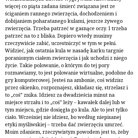
więcej co piąta zadana śmierć związana jest ze
ściganiem rannego zwierzęcia, dochodzeniem i
dobijaniem poharatanego kulami, jeszcze żywego
zwierzęcia. Trzeba patrzeć w gasnące oczy. I trzeba
patrzeć na to z bliska. Dopiero wtedy musimy
rzeczywiście zabić, uczestniczyć w tym w pełni.
Widzieć, jak ostatnia kula w nasadę karku targnie
poranionym ciałem zwierzęcia i jak uchodzi z niego
życie. Takie polowanie, o którym do tej pory
rozmawiamy, to jest polowanie wirtualne, podobne do
gry komputerowej. Jesteś na ambonie, coś widzisz
przez okienko, rozpoznajesz, składasz się, strzelasz i
to „coś” znika. Idziesz za dwadzieścia minut na
miejsce strzału i to „coś” leży – kawałek dalej lub w
tym miejscu, gdzie dosięgła go kula. Ale to jest tylko
ciało. Wcześniej nie idziesz, bo według niepisanej
etyki myśliwskiej – trzeba dać zwierzęciu umrzeć.
Moim zdaniem, rzeczywistym powodem jest to, żeby