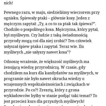
nich!
Pewnego razu, w maju, siedzieliśmy wieczorem przy
ognisku. Śpiewały ptaki – głównie kosy. Jeden z
mężczyzn zapytał: „Ty, a co to za ptak tak śpiewa?”.
Chodziło o pospolitego kosa. Mężczyzna, który pytał,
był myśliwym. Czy ludzie z taką świadomością
przyrody mogą coś dla niej zrobić? Ten człowiek
usłyszał śpiew ptaka i zapytał. Teraz wie. Ilu
myśliwych „nie usłyszy nawet kosa”?
Odnoszę wrażenie, że większość myśliwych ma
żenującą wiedzę przyrodniczą. W czasie, gdy
chodziłem na kurs dla kandydatów na myśliwych, w
programie nie było nawet okrucha wiedzy o
wzajemnych współzależnościach i związkach w
przyrodzie. Po co?! Zresztą, który z grona
wykładowców byłby w stanie podjąć taki temat? To
jest przecież kurs dla przyszłych myśliwych!