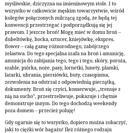
myśliwskie, dziczyzna na imieninowym stole. I to
wszystko w całkowicie męskim towarzystwie, wśród
kolegów połączonych milczącą zgodą, że będą tej
konwencji przestrzegać i podporządkują się jej
prawom. I jeszcze broń! Mogę mieć w domu broń –
dubeltówkę, bocka, sztucer, kniejówkę, ekspres,
flower – całą gamę różnorodnego, zabójczego
żelastwa. Do tego specjalna szafa na broń i amunicję,
amunicja do zabijania tego, tego i tego, skóry, poroża,
szable, piórka, noże, pasy, lornetki, lunety, plamki,
latarki, ubrania, piersiówki, buty, czasopisma,
zezwolenia na odstrzał z odpowiednią pieczątką,
dokumenty. Broń się czyści, konserwuje, „trenuje z
nią na sucho”, przestrzeliwuje, pokazuje i chętnie
demonstruje innym. Do tego dochodzą weekendy
poza domem – przecież poluję!
Gdy ogarnie się to wszystko, dopiero można zobaczyć,
jaki to ciężki wór bagażu! Ileż różnego rodzaju