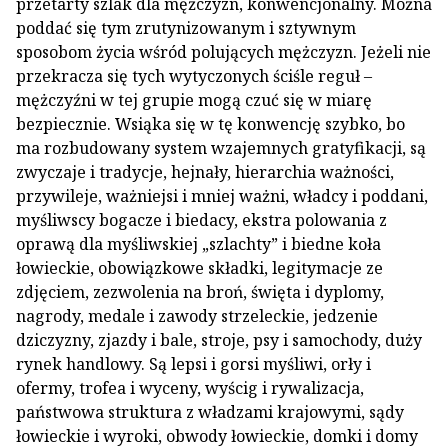
przetarty szlak dla mężczyzn, konwencjonalny. Można
poddać się tym zrutynizowanym i sztywnym
sposobom życia wśród polujących mężczyzn. Jeżeli nie
przekracza się tych wytyczonych ściśle reguł –
mężczyźni w tej grupie mogą czuć się w miarę
bezpiecznie. Wsiąka się w tę konwencję szybko, bo
ma rozbudowany system wzajemnych gratyfikacji, są
zwyczaje i tradycje, hejnały, hierarchia ważności,
przywileje, ważniejsi i mniej ważni, władcy i poddani,
myśliwscy bogacze i biedacy, ekstra polowania z
oprawą dla myśliwskiej „szlachty” i biedne koła
łowieckie, obowiązkowe składki, legitymacje ze
zdjęciem, zezwolenia na broń, święta i dyplomy,
nagrody, medale i zawody strzeleckie, jedzenie
dziczyzny, zjazdy i bale, stroje, psy i samochody, duży
rynek handlowy. Są lepsi i gorsi myśliwi, orły i
ofermy, trofea i wyceny, wyścig i rywalizacja,
państwowa struktura z władzami krajowymi, sądy
łowieckie i wyroki, obwody łowieckie, domki i domy