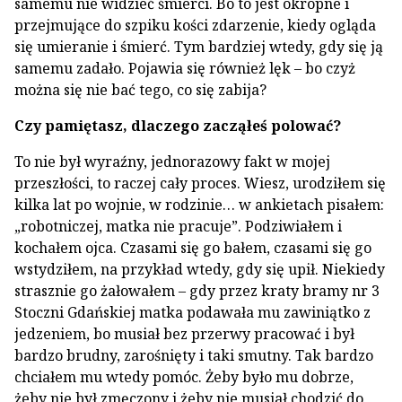
samemu nie widzieć śmierci. Bo to jest okropne i
przejmujące do szpiku kości zdarzenie, kiedy ogląda
się umieranie i śmierć. Tym bardziej wtedy, gdy się ją
samemu zadało. Pojawia się również lęk – bo czyż
można się nie bać tego, co się zabija?
Czy pamiętasz, dlaczego zacząłeś polować?
To nie był wyraźny, jednorazowy fakt w mojej
przeszłości, to raczej cały proces. Wiesz, urodziłem się
kilka lat po wojnie, w rodzinie… w ankietach pisałem:
„robotniczej, matka nie pracuje”. Podziwiałem i
kochałem ojca. Czasami się go bałem, czasami się go
wstydziłem, na przykład wtedy, gdy się upił. Niekiedy
strasznie go żałowałem – gdy przez kraty bramy nr 3
Stoczni Gdańskiej matka podawała mu zawiniątko z
jedzeniem, bo musiał bez przerwy pracować i był
bardzo brudny, zarośnięty i taki smutny. Tak bardzo
chciałem mu wtedy pomóc. Żeby było mu dobrze,
żeby nie był zmęczony i żeby nie musiał chodzić do