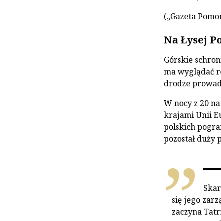
(„Gazeta Pomo
Na Łysej Po
Górskie schron
ma wyglądać re
drodze prowad
W nocy z 20 na
krajami Unii Eu
polskich pogra
pozostał duży 
Skar
się jego zar
zaczyna Tat