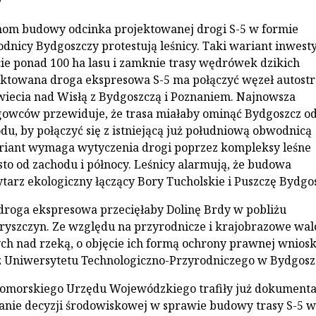
y
nom budowy odcinka projektowanej drogi S-5 w formie
dnicy Bydgoszczy protestują leśnicy. Taki wariant inwesty
e ponad 100 ha lasu i zamknie trasy wędrówek dzikich
ektowana droga ekspresowa S-5 ma połączyć węzeł autost
wiecia nad Wisłą z Bydgoszczą i Poznaniem. Najnowsza
gowców przewiduje, że trasa miałaby ominąć Bydgoszcz o
du, by połączyć się z istniejącą już południową obwodnicą
ariant wymaga wytyczenia drogi poprzez kompleksy leśne
sto od zachodu i północy. Leśnicy alarmują, że budowa
ytarz ekologiczny łączący Bory Tucholskie i Puszczę Bydgo
roga ekspresowa przecięłaby Dolinę Brdy w pobliżu
ryszczyn. Ze względu na przyrodnicze i krajobrazowe wal
ch nad rzeką, o objęcie ich formą ochrony prawnej wnios
z Uniwersytetu Technologiczno-Przyrodniczego w Bydgosz
omorskiego Urzędu Wojewódzkiego trafiły już dokumentac
nie decyzji środowiskowej w sprawie budowy trasy S-5 w