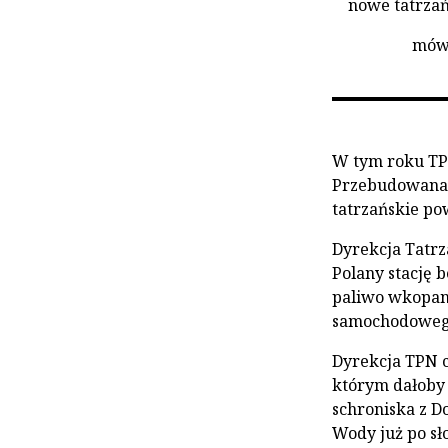
nowe tatrzań
mówi
W tym roku TP
Przebudowana z
tatrzańskie po
Dyrekcja Tatrz
Polany stację 
paliwo wkopany
samochodoweg
Dyrekcja TPN c
którym dałoby 
schroniska z Do
Wody już po sło