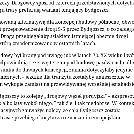
zczy. Drogowcy spośród czterech przedstawionych dotych
gu trasy preferują wariant omijający Bydgoszcz.
omowaną alternatywą dla koncepcji budowy północnej obw
t przeprowadzenie drogi S-5 przez Bydgoszcz, o co zabieg
 Droga przebiegałaby szlakiem istniejącej obecnie drogi
 którą zmodernizowano w ostatnich latach.
dowy był brany pod uwagę już w latach 70. XX wieku i w
odpowiednią rezerwę terenu pod budowę pasów ruchu dla
osunku do dawnych koncepcji, zmiana dotyczyłaby jedynie
nicznych – jezdnie dla tranzytu zostałyby umieszczone w
 wykopie zamiast na przewidywanej wcześniej estakadzi
goszczy to kolejny „drogowy węzeł gordyjski” – ekspres
 albo lasy wokół niego. I tak źle, i tak niedobrze. W kontek
acyjnych zauważyć należy, że cała Bydgoszcz została
rasie przebiegu korytarza o znaczeniu europejskim.