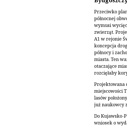
Bydgoszcz
Przeciwko pla
północnej obwo
wymusi wycięci
zwierząt. Proj
A1 w rejonie Ś
koncepcja dro
północy i zacho
miasta. Ten w
otaczające mia
rozcięłaby kor
Projektowana d
miejscowości T
lasów położony
już naukowcy 
Do Kujawsko-P
wniosek o wyda