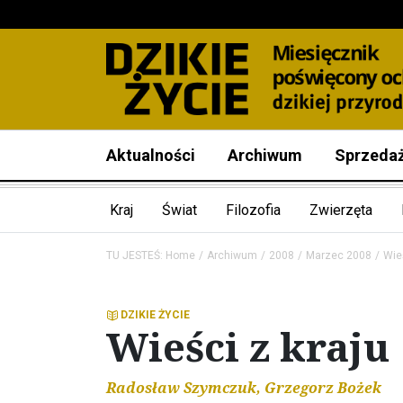
Aktualności
Archiwum
Sprzeda
Kraj
Świat
Filozofia
Zwierzęta
TU JESTEŚ:
Home
Archiwum
2008
Marzec 2008
Wieś
DZIKIE ŻYCIE
Wieści z kraju
Radosław Szymczuk, Grzegorz Bożek