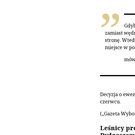
Gdyb
zamiast węd
stronę. Wted
miejsce w pol
mówi
Decyzja o ewen
czerwcu.
(„Gazeta Wybo
Leśnicy pr