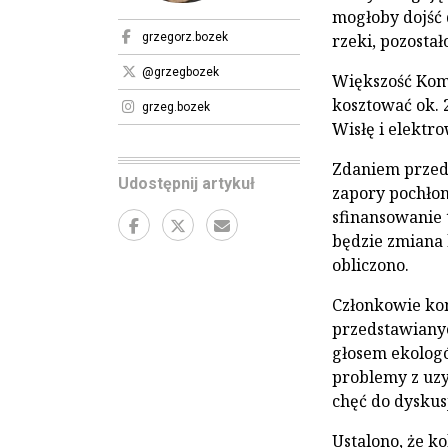
mogłoby dojść 
grzegorz.bozek
rzeki, pozosta
@grzegbozek
Większość Kom
kosztować ok. 
grzeg.bozek
Wisłę i elektr
Zdaniem przeds
Udostępnij artykuł
zapory pochłoną
sfinansowanie 
będzie zmiana k
obliczono.
Członkowie kom
przedstawianyc
głosem ekologó
problemy z uzy
chęć do dyskus
Ustalono, że k