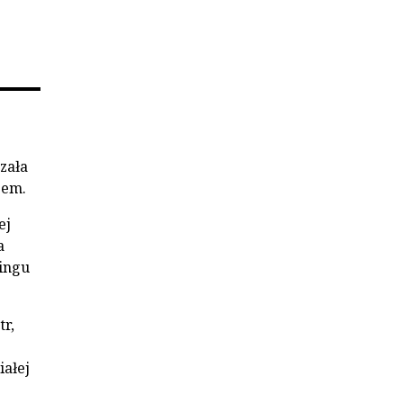
zała
zem.
ej
a
ingu
r,
iałej