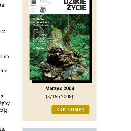
ta
zez
s na
 nie
Marzec 2008
 z
(3/165 2008)
yłyby
żają
KUP NUMER
ie.