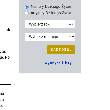
Numery Dzikiego Życia
Artykuły Dzikiego Życia
 – tak
ZASTOSUJ
nymi
ie. Po
wyczyść filtry
nia
, a
cu