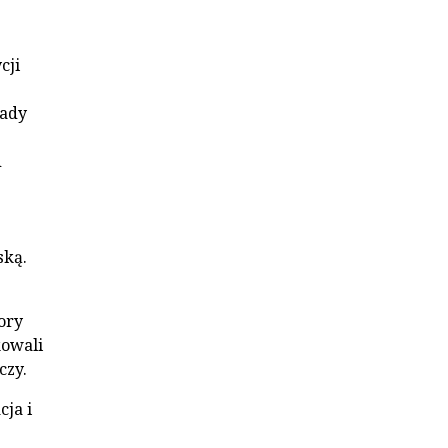
cji
rady
d
ską.
ory
kowali
czy.
ja i