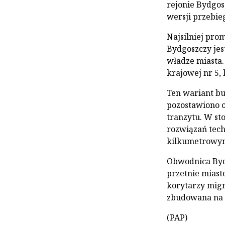
rejonie Bydgos
wersji przebie
Najsilniej pr
Bydgoszczy jes
władze miasta.
krajowej nr 5,
Ten wariant bu
pozostawiono 
tranzytu. W st
rozwiązań tech
kilkumetrowym
Obwodnica Byd
przetnie miasto
korytarzy migr
zbudowana na t
(PAP)