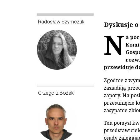
Radosław Szymczuk
Dyskusje o
N
a poc
Komit
Gospo
rozwi
przewiduje do
Zgodnie z wymo
zasiadają prze
Grzegorz Bożek
zapory. Na pos
przesunięcie k
zasypanie zbio
Ten pomysł kwe
przedstawiciel
osady zalegają