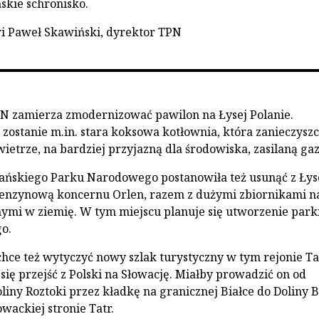
skie schronisko.
 Paweł Skawiński, dyrektor TPN
N zamierza zmodernizować pawilon na Łysej Polanie.
ostanie m.in. stara koksowa kotłownia, która zanieczyszc
wietrze, na bardziej przyjazną dla środowiska, zasilaną ga
ańskiego Parku Narodowego postanowiła też usunąć z Łys
benzynową koncernu Orlen, razem z dużymi zbiornikami n
mi w ziemię. W tym miejscu planuje się utworzenie park
o.
hce też wytyczyć nowy szlak turystyczny w tym rejonie Tat
się przejść z Polski na Słowację. Miałby prowadzić on od
liny Roztoki przez kładkę na granicznej Białce do Doliny B
wackiej stronie Tatr.