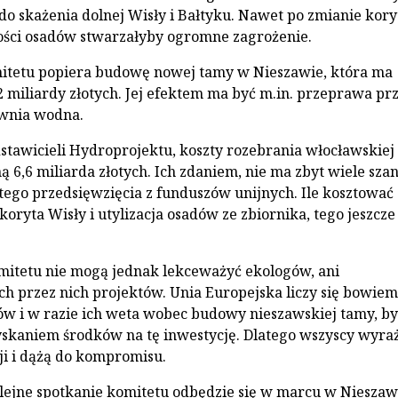
do skażenia dolnej Wisły i Bałtyku. Nawet po zmianie kory
łości osadów stwarzałyby ogromne zagrożenie.
itetu popiera budowę nowej tamy w Nieszawie, która ma
2 miliardy złotych. Jej efektem ma być m.in. przeprawa pr
ownia wodna.
tawicieli Hydroprojektu, koszty rozebrania włocławskiej
 6,6 miliarda złotych. Ich zdaniem, nie ma zbyt wiele szan
tego przedsięwzięcia z funduszów unijnych. Ile kosztować
oryta Wisły i utylizacja osadów ze zbiornika, tego jeszcze
itetu nie mogą jednak lekceważyć ekologów, ani
h przez nich projektów. Unia Europejska liczy się bowiem
w i w razie ich weta wobec budowy nieszawskiej tamy, b
skaniem środków na tę inwestycję. Dlatego wszyscy wyra
ji i dążą do kompromisu.
olejne spotkanie komitetu odbędzie się w marcu w Nieszaw