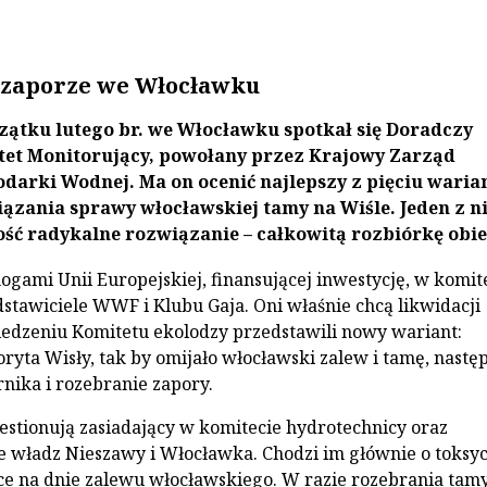
 zaporze we Włocławku
zątku lutego br. we Włocławku spotkał się Doradczy
et Monitorujący, powołany przez Krajowy Zarząd
darki Wodnej. Ma on ocenić najlepszy z pięciu wari
ązania sprawy włocławskiej tamy na Wiśle. Jeden z n
ść radykalne rozwiązanie – całkowitą rozbiórkę obie
gami Unii Europejskiej, finansującej inwestycję, w komit
dstawiciele WWF i Klubu Gaja. Oni właśnie chcą likwidacji
iedzeniu Komitetu ekolodzy przedstawili nowy wariant:
oryta Wisły, tak by omijało włocławski zalew i tamę, nastę
rnika i rozebranie zapory.
stionują zasiadający w komitecie hydrotechnicy oraz
e władz Nieszawy i Włocławka. Chodzi im głównie o toksy
ce na dnie zalewu włocławskiego. W razie rozebrania tamy