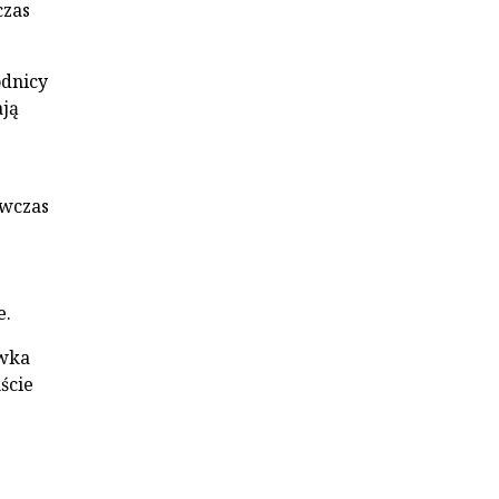
czas
odnicy
ają
ówczas
e.
ówka
ście