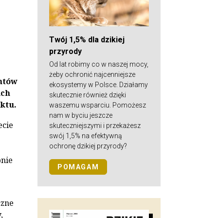
Twój 1,5% dla dzikiej
przyrody
Od lat robimy co w naszej mocy,
żeby ochronić najcenniejsze
antów
ekosystemy w Polsce. Działamy
ich
skutecznie również dzięki
ktu.
waszemu wsparciu. Pomożesz
nam w byciu jeszcze
ecie
skuteczniejszymi i przekażesz
swój 1,5% na efektywną
ochronę dzikiej przyrody?
pnie
POMAGAM
czne
,