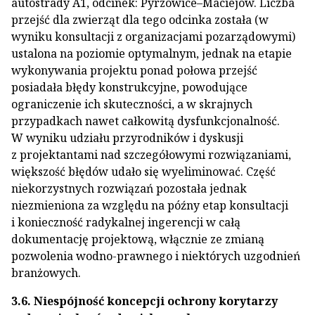
autostrady A1, odcinek: Pyrzowice–Maciejów. Liczba
przejść dla zwierząt dla tego odcinka została (w
wyniku konsultacji z organizacjami pozarządowymi)
ustalona na poziomie optymalnym, jednak na etapie
wykonywania projektu ponad połowa przejść
posiadała błędy konstrukcyjne, powodujące
ograniczenie ich skuteczności, a w skrajnych
przypadkach nawet całkowitą dysfunkcjonalność.
W wyniku udziału przyrodników i dyskusji
z projektantami nad szczegółowymi rozwiązaniami,
większość błędów udało się wyeliminować. Część
niekorzystnych rozwiązań pozostała jednak
niezmieniona za względu na późny etap konsultacji
i konieczność radykalnej ingerencji w całą
dokumentację projektową, włącznie ze zmianą
pozwolenia wodno-prawnego i niektórych uzgodnień
branżowych.
3.6. Niespójność koncepcji ochrony korytarzy