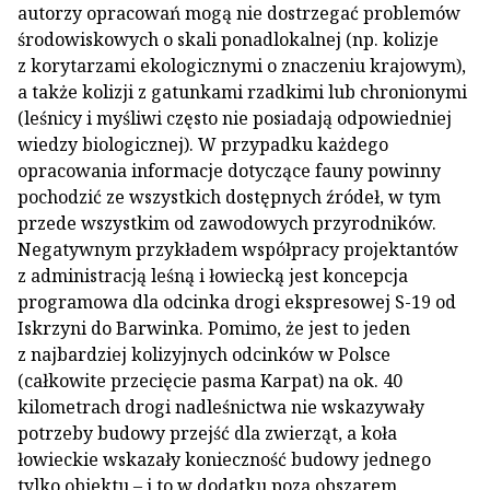
autorzy opracowań mogą nie dostrzegać problemów
środowiskowych o skali ponadlokalnej (np. kolizje
z korytarzami ekologicznymi o znaczeniu krajowym),
a także kolizji z gatunkami rzadkimi lub chronionymi
(leśnicy i myśliwi często nie posiadają odpowiedniej
wiedzy biologicznej). W przypadku każdego
opracowania informacje dotyczące fauny powinny
pochodzić ze wszystkich dostępnych źródeł, w tym
przede wszystkim od zawodowych przyrodników.
Negatywnym przykładem współpracy projektantów
z administracją leśną i łowiecką jest koncepcja
programowa dla odcinka drogi ekspresowej S-19 od
Iskrzyni do Barwinka. Pomimo, że jest to jeden
z najbardziej kolizyjnych odcinków w Polsce
(całkowite przecięcie pasma Karpat) na ok. 40
kilometrach drogi nadleśnictwa nie wskazywały
potrzeby budowy przejść dla zwierząt, a koła
łowieckie wskazały konieczność budowy jednego
tylko obiektu – i to w dodatku poza obszarem