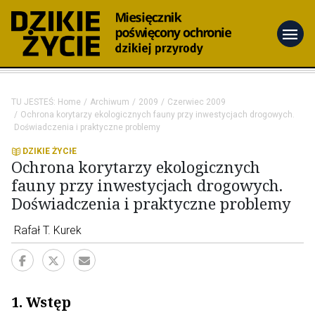
menu
TU JESTEŚ:
Home
Archiwum
2009
Czerwiec 2009
Ochrona korytarzy ekologicznych fauny przy inwestycjach drogowych.
Doświadczenia i praktyczne problemy
DZIKIE ŻYCIE
Ochrona korytarzy ekologicznych
fauny przy inwestycjach drogowych.
Doświadczenia i praktyczne problemy
Rafał T. Kurek
1. Wstęp