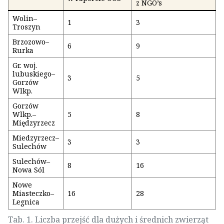
z NGO’s
Wolin–
1
3
Troszyn
Brzozowo–
6
9
Rurka
Gr. woj.
lubuskiego–
3
5
Gorzów
Wlkp.
Gorzów
Wlkp.–
5
8
Międzyrzecz
Miedzyrzecz–
3
3
Sulechów
Sulechów–
8
16
Nowa Sól
Nowe
Miasteczko–
16
28
Legnica
Tab. 1. Liczba przejść dla dużych i średnich zwierząt