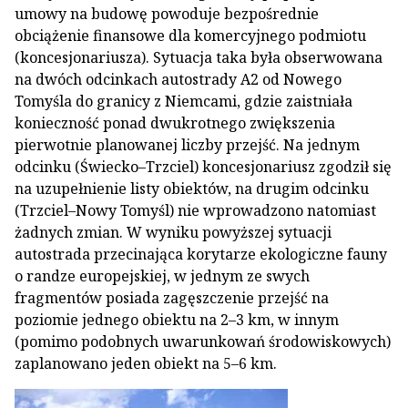
umowy na budowę powoduje bezpośrednie
obciążenie finansowe dla komercyjnego podmiotu
(koncesjonariusza). Sytuacja taka była obserwowana
na dwóch odcinkach autostrady A2 od Nowego
Tomyśla do granicy z Niemcami, gdzie zaistniała
konieczność ponad dwukrotnego zwiększenia
pierwotnie planowanej liczby przejść. Na jednym
odcinku (Świecko–Trzciel) koncesjonariusz zgodził się
na uzupełnienie listy obiektów, na drugim odcinku
(Trzciel–Nowy Tomyśl) nie wprowadzono natomiast
żadnych zmian. W wyniku powyższej sytuacji
autostrada przecinająca korytarze ekologiczne fauny
o randze europejskiej, w jednym ze swych
fragmentów posiada zagęszczenie przejść na
poziomie jednego obiektu na 2–3 km, w innym
(pomimo podobnych uwarunkowań środowiskowych)
zaplanowano jeden obiekt na 5–6 km.