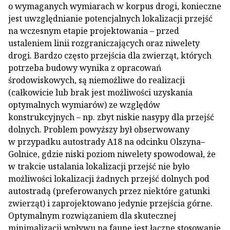
o wymaganych wymiarach w korpus drogi, konieczne
jest uwzględnianie potencjalnych lokalizacji przejść
na wczesnym etapie projektowania – przed
ustaleniem linii rozgraniczających oraz niwelety
drogi. Bardzo często przejścia dla zwierząt, których
potrzeba budowy wynika z opracowań
środowiskowych, są niemożliwe do realizacji
(całkowicie lub brak jest możliwości uzyskania
optymalnych wymiarów) ze względów
konstrukcyjnych – np. zbyt niskie nasypy dla przejść
dolnych. Problem powyższy był obserwowany
w przypadku autostrady A18 na odcinku Olszyna–
Golnice, gdzie niski poziom niwelety spowodował, że
w trakcie ustalania lokalizacji przejść nie było
możliwości lokalizacji żadnych przejść dolnych pod
autostradą (preferowanych przez niektóre gatunki
zwierząt) i zaprojektowano jedynie przejścia górne.
Optymalnym rozwiązaniem dla skutecznej
minimalizacji wpływu na faunę jest łączne stosowanie