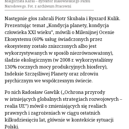
Małgorzata Karaś – dyrektor Białowieskiego Parku
Narodowego. Fot. z archiwum Pracowni
Następnie głos zabrali Piotr Skubała i Ryszard Kulik.
Prezentując temat „Kondycja planety, kondycja
człowieka XXI wieku”, mówili o Milenijnej Ocenie
Ekosystemu (60% usług świadczonych przez
ekosystemy zostało zniszczonych albo jest
wykorzystywanych w sposób niezrównoważony),
śladzie ekologicznym (w 2008 r. wykorzystaliśmy
130% rocznych mocy produkcyjnych biosfery),
Indeksie Szczęśliwej Planety oraz zdrowiu
psychicznym we współczesnym świecie.
Po nich Radosław Gawlik („Ochrona przyrody
w istniejących globalnych strategiach rozwojowych –
realia UE”) mówił o zmieniających się realiach
prawnych i zagrożeniach w ciągu ostatnich
kilkudziesięciu lat, głównie w kontekście sytuacji
Polski.