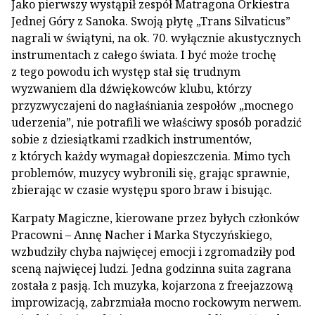
Jako pierwszy wystąpił zespół Matragona Orkiestra
Jednej Góry z Sanoka. Swoją płytę „Trans Silvaticus”
nagrali w świątyni, na ok. 70. wyłącznie akustycznych
instrumentach z całego świata. I być może trochę
z tego powodu ich występ stał się trudnym
wyzwaniem dla dźwiękowców klubu, którzy
przyzwyczajeni do nagłaśniania zespołów „mocnego
uderzenia”, nie potrafili we właściwy sposób poradzić
sobie z dziesiątkami rzadkich instrumentów,
z których każdy wymagał dopieszczenia. Mimo tych
problemów, muzycy wybronili się, grając sprawnie,
zbierając w czasie występu sporo braw i bisując.
Karpaty Magiczne, kierowane przez byłych członków
Pracowni – Annę Nacher i Marka Styczyńskiego,
wzbudziły chyba najwięcej emocji i zgromadziły pod
sceną najwięcej ludzi. Jedna godzinna suita zagrana
została z pasją. Ich muzyka, kojarzona z freejazzową
improwizacją, zabrzmiała mocno rockowym nerwem.