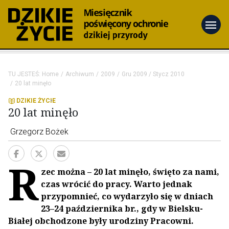
menu
TU JESTEŚ:
Home
Archiwum
2009
Gru 2009 / Stycz 2010
20 lat minęło
DZIKIE ŻYCIE
20 lat minęło
Grzegorz Bożek
R
zec można – 20 lat minęło, święto za nami,
czas wrócić do pracy. Warto jednak
przypomnieć, co wydarzyło się w dniach
23–24 października br., gdy w Bielsku-
Białej obchodzone były urodziny Pracowni.