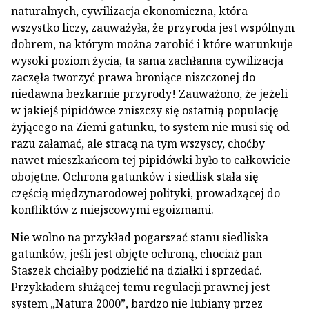
naturalnych, cywilizacja ekonomiczna, która
wszystko liczy, zauważyła, że przyroda jest wspólnym
dobrem, na którym można zarobić i które warunkuje
wysoki poziom życia, ta sama zachłanna cywilizacja
zaczęła tworzyć prawa broniące niszczonej do
niedawna bezkarnie przyrody! Zauważono, że jeżeli
w jakiejś pipidówce zniszczy się ostatnią populację
żyjącego na Ziemi gatunku, to system nie musi się od
razu załamać, ale stracą na tym wszyscy, choćby
nawet mieszkańcom tej pipidówki było to całkowicie
obojętne. Ochrona gatunków i siedlisk stała się
częścią międzynarodowej polityki, prowadzącej do
konfliktów z miejscowymi egoizmami.
Nie wolno na przykład pogarszać stanu siedliska
gatunków, jeśli jest objęte ochroną, chociaż pan
Staszek chciałby podzielić na działki i sprzedać.
Przykładem służącej temu regulacji prawnej jest
system „Natura 2000”, bardzo nie lubiany przez