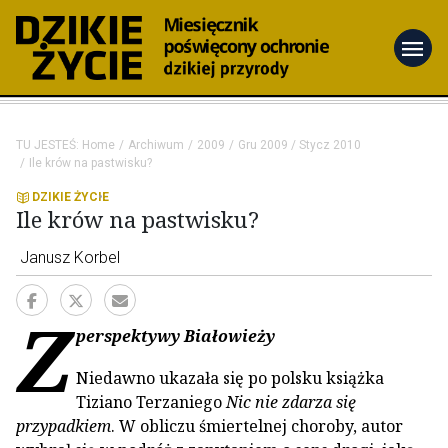
menu
TU JESTEŚ:
Home
Archiwum
2009
Gru 2009 / Stycz 2010
Ile krów na pastwisku?
DZIKIE ŻYCIE
Ile krów na pastwisku?
Janusz Korbel
Z
perspektywy Białowieży
Niedawno ukazała się po polsku książka
Tiziano Terzaniego
Nic nie zdarza się
przypadkiem
. W obliczu śmiertelnej choroby, autor