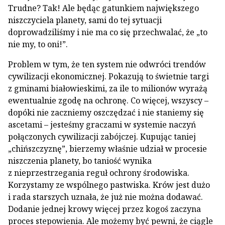
Trudne? Tak! Ale będąc gatunkiem największego
niszczyciela planety, sami do tej sytuacji
doprowadziliśmy i nie ma co się przechwalać, że „to
nie my, to oni!”.
Problem w tym, że ten system nie odwróci trendów
cywilizacji ekonomicznej. Pokazują to świetnie targi
z gminami białowieskimi, za ile to milionów wyrażą
ewentualnie zgodę na ochronę. Co więcej, wszyscy –
dopóki nie zaczniemy oszczędzać i nie staniemy się
ascetami – jesteśmy graczami w systemie naczyń
połączonych cywilizacji zabójczej. Kupując taniej
„chińszczyznę”, bierzemy właśnie udział w procesie
niszczenia planety, bo taniość wynika
z nieprzestrzegania reguł ochrony środowiska.
Korzystamy ze wspólnego pastwiska. Krów jest dużo
i rada starszych uznała, że już nie można dodawać.
Dodanie jednej krowy więcej przez kogoś zaczyna
proces stepowienia. Ale możemy być pewni, że ciągle