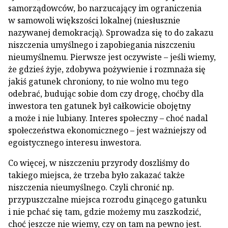
samorządowców, bo narzucający im ograniczenia
w samowoli większości lokalnej (niesłusznie
nazywanej demokracją). Sprowadza się to do zakazu
niszczenia umyślnego i zapobiegania niszczeniu
nieumyślnemu. Pierwsze jest oczywiste – jeśli wiemy,
że gdzieś żyje, zdobywa pożywienie i rozmnaża się
jakiś gatunek chroniony, to nie wolno mu tego
odebrać, budując sobie dom czy drogę, choćby dla
inwestora ten gatunek był całkowicie obojętny
a może i nie lubiany. Interes społeczny – choć nadal
społeczeństwa ekonomicznego – jest ważniejszy od
egoistycznego interesu inwestora.
Co więcej, w niszczeniu przyrody doszliśmy do
takiego miejsca, że trzeba było zakazać także
niszczenia nieumyślnego. Czyli chronić np.
przypuszczalne miejsca rozrodu ginącego gatunku
i nie pchać się tam, gdzie możemy mu zaszkodzić,
choć jeszcze nie wiemy, czy on tam na pewno jest.