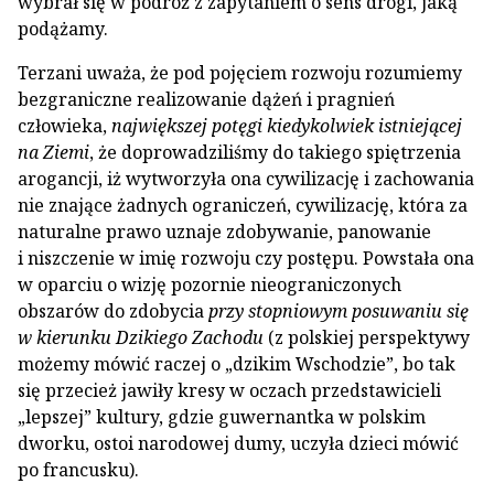
wybrał się w podróż z zapytaniem o sens drogi, jaką
podążamy.
Terzani uważa, że pod pojęciem rozwoju rozumiemy
bezgraniczne realizowanie dążeń i pragnień
człowieka,
największej potęgi kiedykolwiek istniejącej
na Ziemi
, że doprowadziliśmy do takiego spiętrzenia
arogancji, iż wytworzyła ona cywilizację i zachowania
nie znające żadnych ograniczeń, cywilizację, która za
naturalne prawo uznaje zdobywanie, panowanie
i niszczenie w imię rozwoju czy postępu. Powstała ona
w oparciu o wizję pozornie nieograniczonych
obszarów do zdobycia
przy stopniowym posuwaniu się
w kierunku Dzikiego Zachodu
(z polskiej perspektywy
możemy mówić raczej o „dzikim Wschodzie”, bo tak
się przecież jawiły kresy w oczach przedstawicieli
„lepszej” kultury, gdzie guwernantka w polskim
dworku, ostoi narodowej dumy, uczyła dzieci mówić
po francusku).