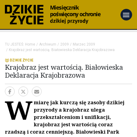
menu
TU JESTEŚ:
Home
Archiwum
2009
Marzec 2009
Krajobraz jest wartością. Białowieska Deklaracja Krajobrazowa
DZIKIE ŻYCIE
Krajobraz jest wartością. Białowieska
Deklaracja Krajobrazowa
W
miarę jak kurczą się zasoby dzikiej
przyrody a krajobraz ulega
przekształceniom i unifikacji,
krajobraz jest wartością coraz
rzadszą i coraz cenniejszą. Białowieski Park