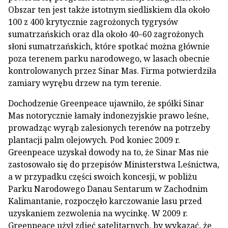
Obszar ten jest także istotnym siedliskiem dla około
100 z 400 krytycznie zagrożonych tygrysów
sumatrzańskich oraz dla około 40–60 zagrożonych
słoni sumatrzańskich, które spotkać można głównie
poza terenem parku narodowego, w lasach obecnie
kontrolowanych przez Sinar Mas. Firma potwierdziła
zamiary wyrębu drzew na tym terenie.
Dochodzenie Greenpeace ujawniło, że spółki Sinar
Mas notorycznie łamały indonezyjskie prawo leśne,
prowadząc wyrąb zalesionych terenów na potrzeby
plantacji palm olejowych. Pod koniec 2009 r.
Greenpeace uzyskał dowody na to, że Sinar Mas nie
zastosowało się do przepisów Ministerstwa Leśnictwa,
a w przypadku części swoich koncesji, w pobliżu
Parku Narodowego Danau Sentarum w Zachodnim
Kalimantanie, rozpoczęło karczowanie lasu przed
uzyskaniem zezwolenia na wycinkę. W 2009 r.
Greenpeace użył zdjęć satelitarnych, by wykazać, że