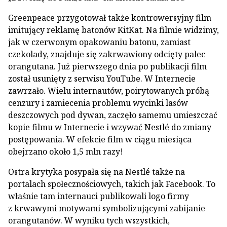
Greenpeace przygotował także kontrowersyjny film
imitujący reklamę batonów KitKat. Na filmie widzimy,
jak w czerwonym opakowaniu batonu, zamiast
czekolady, znajduje się zakrwawiony odcięty palec
orangutana. Już pierwszego dnia po publikacji film
został usunięty z serwisu YouTube. W Internecie
zawrzało. Wielu internautów, poirytowanych próbą
cenzury i zamiecenia problemu wycinki lasów
deszczowych pod dywan, zaczęło samemu umieszczać
kopie filmu w Internecie i wzywać Nestlé do zmiany
postępowania. W efekcie film w ciągu miesiąca
obejrzano około 1,5 mln razy!
Ostra krytyka posypała się na Nestlé także na
portalach społecznościowych, takich jak Facebook. To
właśnie tam internauci publikowali logo firmy
z krwawymi motywami symbolizującymi zabijanie
orangutanów. W wyniku tych wszystkich,