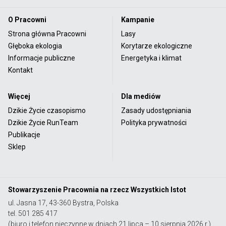
O Pracowni
Kampanie
Strona główna Pracowni
Lasy
Głęboka ekologia
Korytarze ekologiczne
Informacje publiczne
Energetyka i klimat
Kontakt
Więcej
Dla mediów
Dzikie Życie czasopismo
Zasady udostępniania
Dzikie Życie RunTeam
Polityka prywatności
Publikacje
Sklep
Stowarzyszenie Pracownia na rzecz Wszystkich Istot
ul. Jasna 17, 43-360 Bystra, Polska
tel. 501 285 417
(biuro i telefon nieczynne w dniach 21 lipca – 10 sierpnia 2026 r.)