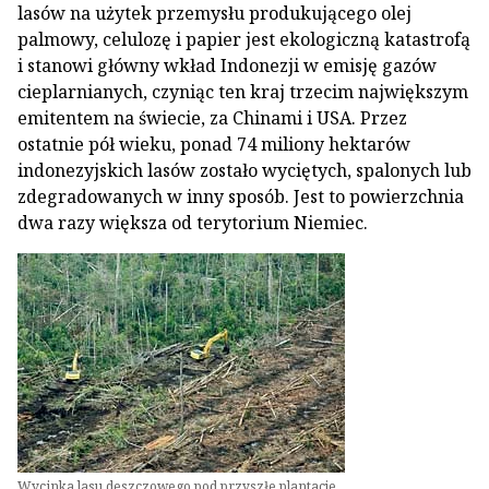
lasów na użytek przemysłu produkującego olej
palmowy, celulozę i papier jest ekologiczną katastrofą
i stanowi główny wkład Indonezji w emisję gazów
cieplarnianych, czyniąc ten kraj trzecim największym
emitentem na świecie, za Chinami i USA. Przez
ostatnie pół wieku, ponad 74 miliony hektarów
indonezyjskich lasów zostało wyciętych, spalonych lub
zdegradowanych w inny sposób. Jest to powierzchnia
dwa razy większa od terytorium Niemiec.
Wycinka lasu deszczowego pod przyszłe plantacje