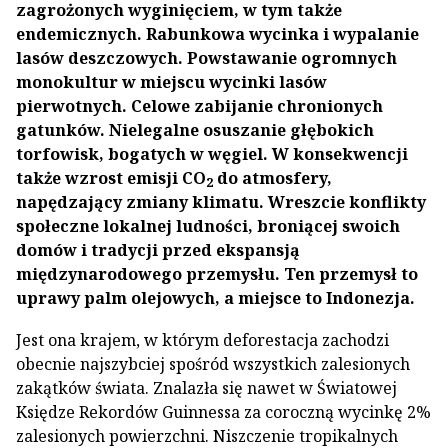
zagrożonych wyginięciem, w tym także
endemicznych. Rabunkowa wycinka i wypalanie
lasów deszczowych. Powstawanie ogromnych
monokultur w miejscu wycinki lasów
pierwotnych. Celowe zabijanie chronionych
gatunków. Nielegalne osuszanie głębokich
torfowisk, bogatych w węgiel. W konsekwencji
także wzrost emisji CO
do atmosfery,
2
napędzający zmiany klimatu. Wreszcie konflikty
społeczne lokalnej ludności, broniącej swoich
domów i tradycji przed ekspansją
międzynarodowego przemysłu. Ten przemysł to
uprawy palm olejowych, a miejsce to Indonezja.
Jest ona krajem, w którym deforestacja zachodzi
obecnie najszybciej spośród wszystkich zalesionych
zakątków świata. Znalazła się nawet w Światowej
Księdze Rekordów Guinnessa za coroczną wycinkę 2%
zalesionych powierzchni. Niszczenie tropikalnych