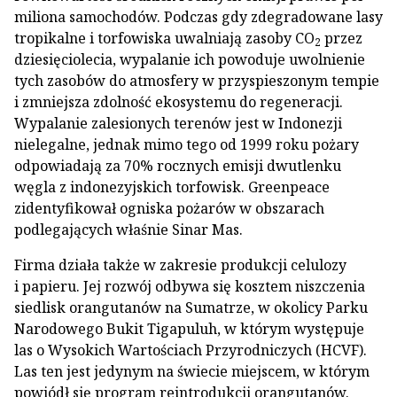
miliona samochodów. Podczas gdy zdegradowane lasy
tropikalne i torfowiska uwalniają zasoby CO
przez
2
dziesięciolecia, wypalanie ich powoduje uwolnienie
tych zasobów do atmosfery w przyspieszonym tempie
i zmniejsza zdolność ekosystemu do regeneracji.
Wypalanie zalesionych terenów jest w Indonezji
nielegalne, jednak mimo tego od 1999 roku pożary
odpowiadają za 70% rocznych emisji dwutlenku
węgla z indonezyjskich torfowisk. Greenpeace
zidentyfikował ogniska pożarów w obszarach
podlegających właśnie Sinar Mas.
Firma działa także w zakresie produkcji celulozy
i papieru. Jej rozwój odbywa się kosztem niszczenia
siedlisk orangutanów na Sumatrze, w okolicy Parku
Narodowego Bukit Tigapuluh, w którym występuje
las o Wysokich Wartościach Przyrodniczych (HCVF).
Las ten jest jedynym na świecie miejscem, w którym
powiódł się program reintrodukcji orangutanów.