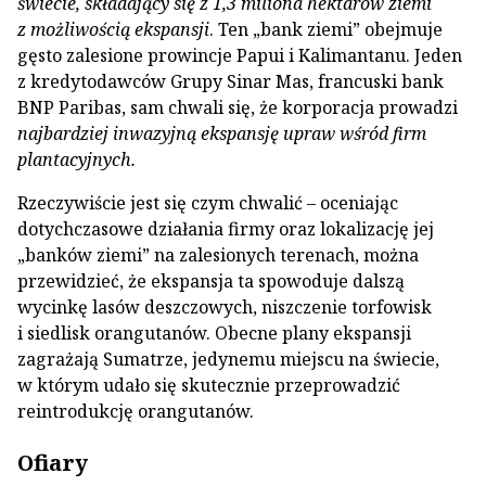
świecie, składający się z 1,3 miliona hektarów ziemi
z możliwością ekspansji
. Ten „bank ziemi” obejmuje
gęsto zalesione prowincje Papui i Kalimantanu. Jeden
z kredytodawców Grupy Sinar Mas, francuski bank
BNP Paribas, sam chwali się, że korporacja prowadzi
najbardziej inwazyjną ekspansję upraw wśród firm
plantacyjnych.
Rzeczywiście jest się czym chwalić – oceniając
dotychczasowe działania firmy oraz lokalizację jej
„banków ziemi” na zalesionych terenach, można
przewidzieć, że ekspansja ta spowoduje dalszą
wycinkę lasów deszczowych, niszczenie torfowisk
i siedlisk orangutanów. Obecne plany ekspansji
zagrażają Sumatrze, jedynemu miejscu na świecie,
w którym udało się skutecznie przeprowadzić
reintrodukcję orangutanów.
Ofiary