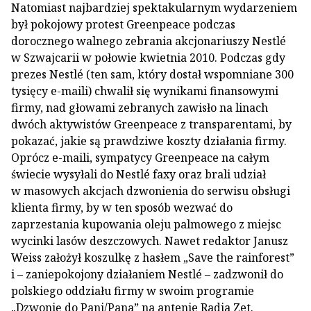
Natomiast najbardziej spektakularnym wydarzeniem
był pokojowy protest Greenpeace podczas
dorocznego walnego zebrania akcjonariuszy Nestlé
w Szwajcarii w połowie kwietnia 2010. Podczas gdy
prezes Nestlé (ten sam, który dostał wspomniane 300
tysięcy e-maili) chwalił się wynikami finansowymi
firmy, nad głowami zebranych zawisło na linach
dwóch aktywistów Greenpeace z transparentami, by
pokazać, jakie są prawdziwe koszty działania firmy.
Oprócz e-maili, sympatycy Greenpeace na całym
świecie wysyłali do Nestlé faxy oraz brali udział
w masowych akcjach dzwonienia do serwisu obsługi
klienta firmy, by w ten sposób wezwać do
zaprzestania kupowania oleju palmowego z miejsc
wycinki lasów deszczowych. Nawet redaktor Janusz
Weiss założył koszulkę z hasłem „Save the rainforest”
i – zaniepokojony działaniem Nestlé – zadzwonił do
polskiego oddziału firmy w swoim programie
„Dzwonię do Pani/Pana” na antenie Radia Zet.