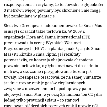
rozporządzeniach czytamy, że torfowiska o głębokości
3 metrów i więcej powinny być chronione i nie mogą
być zamieniane w plantacje.
Śledztwo Greenpeace udokumentowało, że Sinar Mas
osuszył i obsadził takie torfowiska. W 2009 r.
organizacja Flora and Fauna International (FFI)
przeprowadziła ocenę Wysokich Wartości
Przyrodniczych (HCV) na plantacji należącej do Sinar
Mas (PT Kirtika Prima Cipta). Jej rezultaty
potwierdziły, że koncesja obejmowała chronione
prawnie torfowisko, o głębokości nawet do siedmiu
metrów, a osuszanie i przygotowanie terenu już
trwały. Greenpeace oszacował, że na samej Sumatrze
średnie roczne emisje gazów cieplarnianych
związane z niszczeniem torfu pod uprawy palm
olejowych Sinar Mas, wynoszą 2,5 miliona ton CO
dla
2
jednej tylko prowincji (Riau) – co stanowi
równowartość średnich rocznych emisji prawie pół