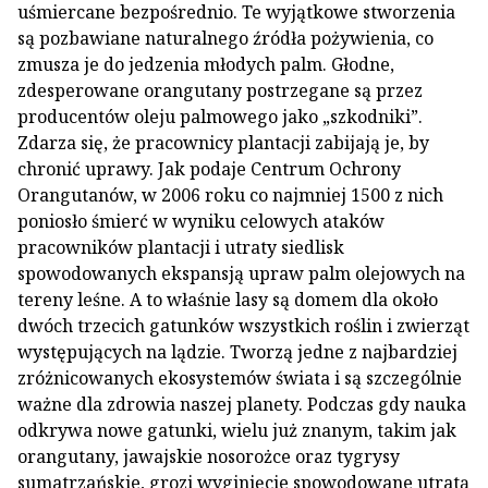
uśmiercane bezpośrednio. Te wyjątkowe stworzenia
są pozbawiane naturalnego źródła pożywienia, co
zmusza je do jedzenia młodych palm. Głodne,
zdesperowane orangutany postrzegane są przez
producentów oleju palmowego jako „szkodniki”.
Zdarza się, że pracownicy plantacji zabijają je, by
chronić uprawy. Jak podaje Centrum Ochrony
Orangutanów, w 2006 roku co najmniej 1500 z nich
poniosło śmierć w wyniku celowych ataków
pracowników plantacji i utraty siedlisk
spowodowanych ekspansją upraw palm olejowych na
tereny leśne. A to właśnie lasy są domem dla około
dwóch trzecich gatunków wszystkich roślin i zwierząt
występujących na lądzie. Tworzą jedne z najbardziej
zróżnicowanych ekosystemów świata i są szczególnie
ważne dla zdrowia naszej planety. Podczas gdy nauka
odkrywa nowe gatunki, wielu już znanym, takim jak
orangutany, jawajskie nosorożce oraz tygrysy
sumatrzańskie, grozi wyginięcie spowodowane utratą