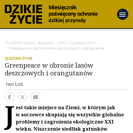
menu
TU JESTEŚ:
Home
Archiwum
2010
Czerwiec 2010
Greenpeace w obronie lasów deszczowych i orangutanów
DZIKIE ŻYCIE
Greenpeace w obronie lasów
deszczowych i orangutanów
Iwo Łoś
J
est takie miejsce na Ziemi, w którym jak
w soczewce skupiają się wszystkie globalne
problemy i zagrożenia ekologiczne XXI
wieku. Niszczenie siedlisk gatunków