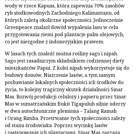
wody w rzece Kapuas, która zapewnia 70% zasobów
ryb słodkowodnych Zachodniego Kalimantanu, od
których zależą okoliczne społeczności. Jednocześnie
Greenpeace znalazł dowód wypalenia lasu w celu
przygotowania ziemi pod plantacje palm olejowych,
co jest niezgodne z indonezyjskim prawem.
W lasach tych znaleźć można rośliny sago i nipah.
Sago jest zasadniczym składnikiem codziennej diety
mieszkańców Papui. Z kolei nipah wykorzystuje się do
budowy domów. Niszczenie lasów, a tym samym
pozbawianie lokalnych społeczności ich środków do
życia, to kolejny tragiczny skutek działalności Sinar
Mas. Rozwój produkcji celulozy i papieru przez Sinar
Mas w sumatrzańskim Bukit Tigapuluh silnie uderzy
w dwa autochtoniczne plemiona – Talang Ramab
i Orang Rimba. Przetrwanie tych społeczności zależy
od stanu środowiska. Poprzez wycinkę lasów
i zastępowanie ich plantacjami, Sinar Mas zagraża