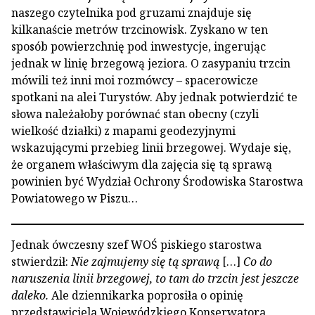
naszego czytelnika pod gruzami znajduje się
kilkanaście metrów trzcinowisk. Zyskano w ten
sposób powierzchnię pod inwestycje, ingerując
jednak w linię brzegową jeziora. O zasypaniu trzcin
mówili też inni moi rozmówcy – spacerowicze
spotkani na alei Turystów. Aby jednak potwierdzić te
słowa należałoby porównać stan obecny (czyli
wielkość działki) z mapami geodezyjnymi
wskazującymi przebieg linii brzegowej. Wydaje się,
że organem właściwym dla zajęcia się tą sprawą
powinien być Wydział Ochrony Środowiska Starostwa
Powiatowego w Piszu…
Jednak ówczesny szef WOŚ piskiego starostwa
stwierdził:
Nie zajmujemy się tą sprawą
[…]
Co do
naruszenia linii brzegowej, to tam do trzcin jest jeszcze
daleko.
Ale dziennikarka poprosiła o opinię
przedstawiciela Wojewódzkiego Konserwatora