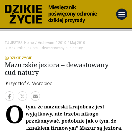
menu
TU JESTEŚ:
Home
Archiwum
2010
Maj 2010
Mazurskie jeziora – dewastowany cud natury
DZIKIE ŻYCIE
Mazurskie jeziora – dewastowany
cud natury
Krzysztof A. Worobiec
O
tym, że mazurski krajobraz jest
wyjątkowy, nie trzeba nikogo
przekonywać, podobnie jak o tym, że
„znakiem firmowym” Mazur są jeziora.