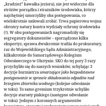
„kradzież” kawałka jeziora), nie jest widoczne dla
stróżów porządku i strażników środowiska, którzy
najchętniej umorzyliby oba postępowania, co
wielokrotnie usiłowali zrobić. Trwa papierowa wojna:
obrońcy natury kontra wydziały ochrony środowiska
(!). W obu postępowaniach nagromadziły się
segregatory dokumentów – sporządzono kilka
ekspertyz, sprawa dwukrotnie trafiła do prokuratury,
raz do Wojewódzkiego Sądu Administracyjnego,
kilkakrotnie do Samorządowego Kolegium
Odwoławczego w Olsztynie. SKO do tej pory 3 razy
przychyliło się do naszych wniosków, uchylając 3
decyzje burmistrza
umarzające jako bezpodstawne
postępowanie w sprawie składowania odpadów nad
brzegiem zbiornika wodnego
(kolejne odwołanie
w toku). To samo gremium trzykrotnie uchyliło
decyzje starosty piskiego (następne odwołanie
w toku). Jednym z koronnych argumentów