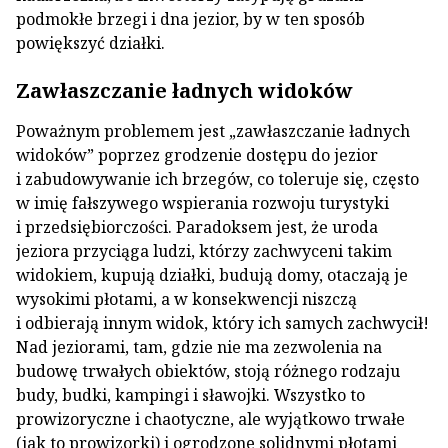
podmokłe brzegi i dna jezior, by w ten sposób
powiększyć działki.
Zawłaszczanie ładnych widoków
Poważnym problemem jest „zawłaszczanie ładnych
widoków” poprzez grodzenie dostępu do jezior
i zabudowywanie ich brzegów, co toleruje się, często
w imię fałszywego wspierania rozwoju turystyki
i przedsiębiorczości. Paradoksem jest, że uroda
jeziora przyciąga ludzi, którzy zachwyceni takim
widokiem, kupują działki, budują domy, otaczają je
wysokimi płotami, a w konsekwencji niszczą
i odbierają innym widok, który ich samych zachwycił!
Nad jeziorami, tam, gdzie nie ma zezwolenia na
budowę trwałych obiektów, stoją różnego rodzaju
budy, budki, kampingi i sławojki. Wszystko to
prowizoryczne i chaotyczne, ale wyjątkowo trwałe
(jak to prowizorki) i ogrodzone solidnymi płotami