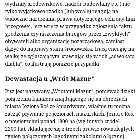
wydziały środowiskowe, nadzór budowlany etc.) nie
tylko wyjątkowo rzadko (lub wcale) reagują na
widoczne naruszania prawa dotyczącego ochrony linii
brzegowej, lecz wręcz w przypadku zgłoszenia faktu
grodzenia czy niszczenia brzegów przez „zwykłych”
obywateli albo organizację pozarządową, zamiast
dążyć do naprawy stanu środowiska, tracą energię na
walkę ze zgłaszającym, stawiając się w roli „adwokata
diabła”, co ilustrują poniższe przypadki.
Dewastacja u „Wrót Mazur”
Pisz jest nazywany „Wrotami Mazur”, ponieważ dzięki
połączeniu kanałem znajdującego się na obrzeżach
miasta Jeziora Roś ze Śniardwami, właśnie tu można
zacząć pływanie po jeziorach mazurskich. Jezioro Roś,
o powierzchni ponad 1800 ha (wg innych źródeł
2200 ha), składające się z trzech prawie równoległych
rynien połączonych łagodnymi zakolami o łącznej