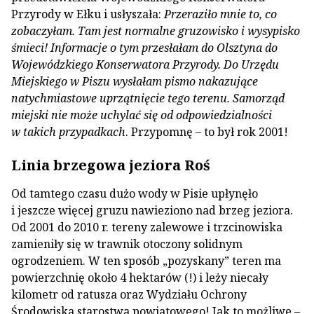
Przyrody w Ełku i usłyszała:
Przeraziło mnie to, co
zobaczyłam. Tam jest normalne gruzowisko i wysypisko
śmieci! Informacje o tym przesłałam do Olsztyna do
Wojewódzkiego Konserwatora Przyrody. Do Urzędu
Miejskiego w Piszu wysłałam pismo nakazujące
natychmiastowe uprzątnięcie tego terenu. Samorząd
miejski nie może uchylać się od odpowiedzialności
w takich przypadkach
. Przypomnę – to był rok 2001!
Linia brzegowa jeziora Roś
Od tamtego czasu dużo wody w Pisie upłynęło
i jeszcze więcej gruzu nawieziono nad brzeg jeziora.
Od 2001 do 2010 r. tereny zalewowe i trzcinowiska
zamieniły się w trawnik otoczony solidnym
ogrodzeniem. W ten sposób „pozyskany” teren ma
powierzchnię około 4 hektarów (!) i leży niecały
kilometr od ratusza oraz Wydziału Ochrony
Środowiska starostwa powiatowego! Jak to możliwe –