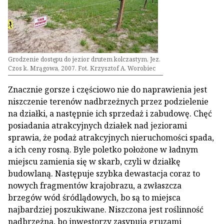
Grodzenie dostępu do jezior drutem kolczastym, Jez.
Czos k. Mrągowa, 2007. Fot. Krzysztof A. Worobiec
Znacznie gorsze i częściowo nie do naprawienia jest
niszczenie terenów nadbrzeżnych przez podzielenie
na działki, a następnie ich sprzedaż i zabudowę. Chęć
posiadania atrakcyjnych działek nad jeziorami
sprawia, że podaż atrakcyjnych nieruchomości spada,
a ich ceny rosną. Byle poletko położone w ładnym
miejscu zamienia się w skarb, czyli w działkę
budowlaną. Następuje szybka dewastacja coraz to
nowych fragmentów krajobrazu, a zwłaszcza
brzegów wód śródlądowych, bo są to miejsca
najbardziej poszukiwane. Niszczona jest roślinność
nadbrzeżna, bo inwestorzy zasypują gruzami