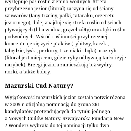
występuje pas roślin ziemno-wodnych. Strefa
przybrzeżna jezior (litoral) zaczyna się od ściany
szuwarów (łany trzciny, pałki, tataraku, oczeretu
jeziornego), dalej znajduje się strefa roślin o liściach
pływających (lilia wodna, grążel żółty) oraz łąki roślin
podwodnych. Wśród roślinności przybrzeżnej
koncentruje się życie ptaków (rybitwy, kaczki,
łabędzie, łyski, perkozy, trzciniaki i bąki) oraz ryb
(litoral jest miejscem, gdzie ryby odbywają tarło i żyje
narybek). Brzegi jeziora zamieszkują też wydry,
norki, a także bobry.
Mazurski Cud Natury?
Wyjątkowość mazurskich jezior została potwierdzona
w 2009 r. oficjalną nominacją do grona 261
kandydatów pretendujących do tytułu jednego
z Nowych Cudów Natury. Szwajcarska Fundacja New
7 Wonders wybrała do tej nominacji tylko dwa