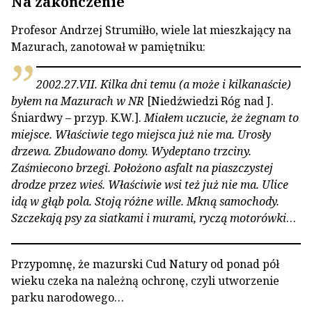
Na zakończenie
Profesor Andrzej Strumiłło, wiele lat mieszkający na
Mazurach, zanotował w pamiętniku:
2002.27.VII. Kilka dni temu (a może i kilkanaście)
byłem na Mazurach w NR
[Niedźwiedzi Róg nad J.
Śniardwy – przyp. K.W.].
Miałem uczucie, że żegnam to
miejsce. Właściwie tego miejsca już nie ma. Urosły
drzewa. Zbudowano domy. Wydeptano trzciny.
Zaśmiecono brzegi. Położono asfalt na piaszczystej
drodze przez wieś. Właściwie wsi też już nie ma. Ulice
idą w głąb pola. Stoją różne wille. Mkną samochody.
Szczekają psy za siatkami i murami, ryczą motorówki
…
Przypomnę, że mazurski Cud Natury od ponad pół
wieku czeka na należną ochronę, czyli utworzenie
parku narodowego…