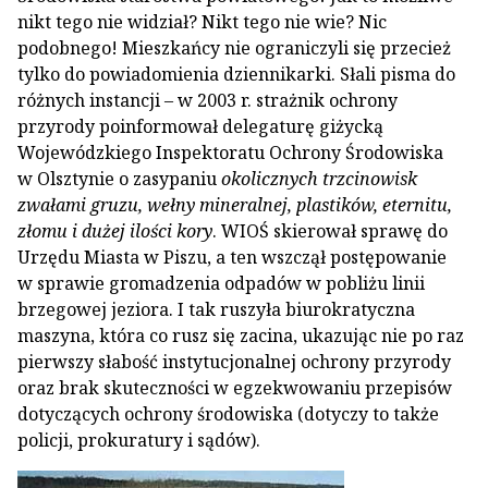
nikt tego nie widział? Nikt tego nie wie? Nic
podobnego! Mieszkańcy nie ograniczyli się przecież
tylko do powiadomienia dziennikarki. Słali pisma do
różnych instancji – w 2003 r. strażnik ochrony
przyrody poinformował delegaturę giżycką
Wojewódzkiego Inspektoratu Ochrony Środowiska
w Olsztynie o zasypaniu
okolicznych trzcinowisk
zwałami gruzu, wełny mineralnej, plastików, eternitu,
złomu i dużej ilości kory
. WIOŚ skierował sprawę do
Urzędu Miasta w Piszu, a ten wszczął postępowanie
w sprawie gromadzenia odpadów w pobliżu linii
brzegowej jeziora. I tak ruszyła biurokratyczna
maszyna, która co rusz się zacina, ukazując nie po raz
pierwszy słabość instytucjonalnej ochrony przyrody
oraz brak skuteczności w egzekwowaniu przepisów
dotyczących ochrony środowiska (dotyczy to także
policji, prokuratury i sądów).