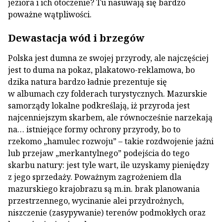
jeziora i ich otoczenie? Tu nasuwają się bardzo
poważne wątpliwości.
Dewastacja wód i brzegów
Polska jest dumna ze swojej przyrody, ale najczęściej
jest to duma na pokaz, plakatowo-reklamowa, bo
dzika natura bardzo ładnie prezentuje się
w albumach czy folderach turystycznych. Mazurskie
samorządy lokalne podkreślają, iż przyroda jest
najcenniejszym skarbem, ale równocześnie narzekają
na… istniejące formy ochrony przyrody, bo to
rzekomo „hamulec rozwoju” – takie rozdwojenie jaźni
lub przejaw „merkantylnego” podejścia do tego
skarbu natury: jest tyle wart, ile uzyskamy pieniędzy
z jego sprzedaży. Poważnym zagrożeniem dla
mazurskiego krajobrazu są m.in. brak planowania
przestrzennego, wycinanie alei przydrożnych,
niszczenie (zasypywanie) terenów podmokłych oraz