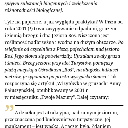
spływu substancji biogennych i zwiększenia
różnorodności biologicznej
.
Tyle na papierze, a jak wygląda praktyka? W Piszu od
roku 2001 (!) trwa zasypywanie odpadami, gruzem
i ziemią brzegu i dna Jeziora Roś. Niszczona jest
roślinność nadbrzeżna i wodna na dużym obszarze.
Po
telefonie od czytelnika z Pisza, pojechałam nad jezioro
Roś. Jego słowa się potwierdziły. Ujrzałam zwały gruzu
i śmieci. Brzeg jeziora przy alei Turystów, pomiędzy
plażą miejską a Ośrodkiem „Roś”, na długości kilkuset
metrów, przypomina po prostu wysypisko śmieci
. Tak
rozpoczyna się artykuł „Wizytówka w gruzach” Anny
Pałuszyńskiej, opublikowany w 2001 r.
w miesięczniku „Twoje Mazury”. Dalej czytamy:
A działka jest atrakcyjna, nad samym jeziorem,
przeznaczona pod budownictwo turystyczne. Jej
mankament – jest wąska. A raczej była. Zdaniem