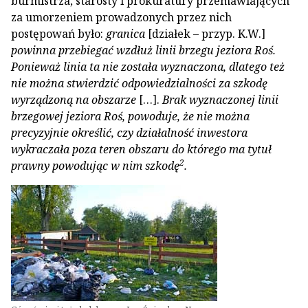
burmistrza, starosty i prokuratury przemawiających
za umorzeniem prowadzonych przez nich
postępowań było:
granica
[działek – przyp. K.W.]
powinna przebiegać wzdłuż linii brzegu jeziora Roś.
Ponieważ linia ta nie została wyznaczona, dlatego też
nie można stwierdzić odpowiedzialności za szkodę
wyrządzoną na obszarze
[…].
Brak wyznaczonej linii
brzegowej jeziora Roś, powoduje, że nie można
precyzyjnie określić, czy działalność inwestora
wykraczała poza teren obszaru do którego ma tytuł
2
prawny powodując w nim szkodę
.