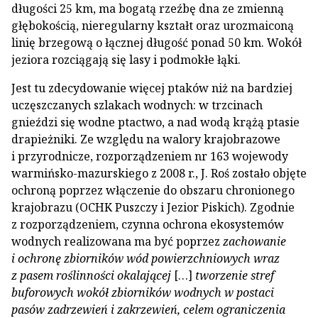
długości 25 km, ma bogatą rzeźbę dna ze zmienną
głębokością, nieregularny kształt oraz urozmaiconą
linię brzegową o łącznej długość ponad 50 km. Wokół
jeziora rozciągają się lasy i podmokłe łąki.
Jest tu zdecydowanie więcej ptaków niż na bardziej
uczęszczanych szlakach wodnych: w trzcinach
gnieździ się wodne ptactwo, a nad wodą krążą ptasie
drapieżniki. Ze względu na walory krajobrazowe
i przyrodnicze, rozporządzeniem nr 163 wojewody
warmińsko-mazurskiego z 2008 r., J. Roś zostało objęte
ochroną poprzez włączenie do obszaru chronionego
krajobrazu (OCHK Puszczy i Jezior Piskich). Zgodnie
z rozporządzeniem, czynna ochrona ekosystemów
wodnych realizowana ma być poprzez
zachowanie
i ochronę zbiorników wód powierzchniowych wraz
z pasem roślinności okalającej
[…]
tworzenie stref
buforowych wokół zbiorników wodnych w postaci
pasów zadrzewień i zakrzewień, celem ograniczenia