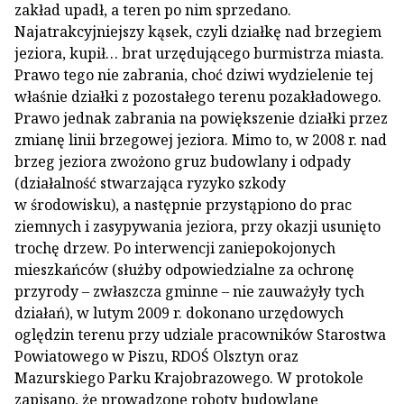
zakład upadł, a teren po nim sprzedano.
Najatrakcyjniejszy kąsek, czyli działkę nad brzegiem
jeziora, kupił… brat urzędującego burmistrza miasta.
Prawo tego nie zabrania, choć dziwi wydzielenie tej
właśnie działki z pozostałego terenu pozakładowego.
Prawo jednak zabrania na powiększenie działki przez
zmianę linii brzegowej jeziora. Mimo to, w 2008 r. nad
brzeg jeziora zwożono gruz budowlany i odpady
(działalność stwarzająca ryzyko szkody
w środowisku), a następnie przystąpiono do prac
ziemnych i zasypywania jeziora, przy okazji usunięto
trochę drzew. Po interwencji zaniepokojonych
mieszkańców (służby odpowiedzialne za ochronę
przyrody – zwłaszcza gminne – nie zauważyły tych
działań), w lutym 2009 r. dokonano urzędowych
oględzin terenu przy udziale pracowników Starostwa
Powiatowego w Piszu, RDOŚ Olsztyn oraz
Mazurskiego Parku Krajobrazowego. W protokole
zapisano, że prowadzone roboty budowlane