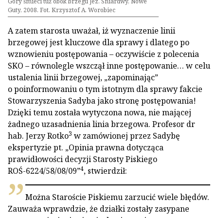
Góry śmieci tuż obok brzegu Jez. Śniardwy, Nowe
Guty, 2008. Fot. Krzysztof A. Worobiec
A zatem starosta uważał, iż wyznaczenie linii
brzegowej jest kluczowe dla sprawy i dlatego po
wznowieniu postępowania – oczywiście z polecenia
SKO – równolegle wszczął inne postępowanie… w celu
ustalenia linii brzegowej, „zapominając”
o poinformowaniu o tym istotnym dla sprawy fakcie
Stowarzyszenia Sadyba jako stronę postępowania!
Dzięki temu została wytyczona nowa, nie mającej
żadnego uzasadnienia linia brzegowa. Profesor dr
3
hab. Jerzy Rotko
w zamówionej przez Sadybę
ekspertyzie pt. „Opinia prawna dotycząca
prawidłowości decyzji Starosty Piskiego
4
ROŚ-6224/58/08/09”
, stwierdził:
Można Staroście Piskiemu zarzucić wiele błędów.
Zauważa wprawdzie, że działki zostały zasypane