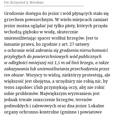
Fot. Krzysztof A. Worobiec
Grodzenie dostępu do jezior i wód płynących stało się
grzechem powszechnym. W wielu miejscach zamiast
jezior można oglądać już tylko płoty, których przęsła
wchodzą głęboko w wodę, skutecznie
uniemożliwiając spacer wzdłuż brzegów. Jest to
łamanie prawa, bo zgodnie z art. 27 ustawy
o ochronie wód
zabrania się grodzenia nieruchomości
przyległych do powierzchniowych wód publicznych
w odległości mniejszej niż 1,5 m od linii brzegu, a także
zakazywania lub uniemożliwiania przechodzenia przez
ten obszar
. Wszyscy to widzą, niektórzy protestują, ale
większość jest obojętna, a urzędnicy nie robią nic, by
temu zapobiec i/lub przymykają oczy, aby nie robić
sobie problemów. Największym wyzwaniem jest
jednak trwałe zniszczenie brzegów, terenów
podmokłych i zalewowych oraz dna jezior. Lokalne
organy ochronno-kontrolne (gminne i powiatowe