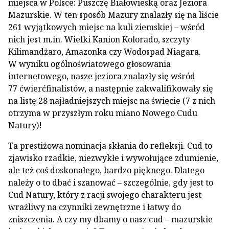
miejsca w Polsce: Puszczę Białowieską oraz Jeziora
Mazurskie. W ten sposób Mazury znalazły się na liście
261 wyjątkowych miejsc na kuli ziemskiej – wśród
nich jest m.in. Wielki Kanion Kolorado, szczyty
Kilimandżaro, Amazonka czy Wodospad Niagara.
W wyniku ogólnoświatowego głosowania
internetowego, nasze jeziora znalazły się wśród
77 ćwierćfinalistów, a następnie zakwalifikowały się
na listę 28 najładniejszych miejsc na świecie (7 z nich
otrzyma w przyszłym roku miano Nowego Cudu
Natury)!
Ta prestiżowa nominacja skłania do refleksji. Cud to
zjawisko rzadkie, niezwykłe i wywołujące zdumienie,
ale też coś doskonałego, bardzo pięknego. Dlatego
należy o to dbać i szanować – szczególnie, gdy jest to
Cud Natury, który z racji swojego charakteru jest
wrażliwy na czynniki zewnętrzne i łatwy do
zniszczenia. A czy my dbamy o nasz cud – mazurskie