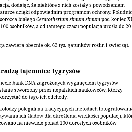
acja, dodając, że niektóre z nich zostały z powodzeniem
aturze dzięki odpowiednim programom ochrony. Południ
sorożca białego
Ceratotherium simum simum
pod koniec XI
 100 osobników, a od tamtego czasu populacja urosła do 20 
a zawiera obecnie ok. 62 tys. gatunków roślin i zwierząt.
radzą tajemnice tygrysów
wiecie bank DNA zagrożonych wyginięciem tygrysów
stanie stworzony przez nepalskich naukowców, którzy
orzystać do tego ich odchody.
olodzy polegali na tradycyjnych metodach fotografowani
ywaniu ich śladów dla określenia wielkości populacji, któ
cowano na niewiele ponad 100 dorosłych osobników.