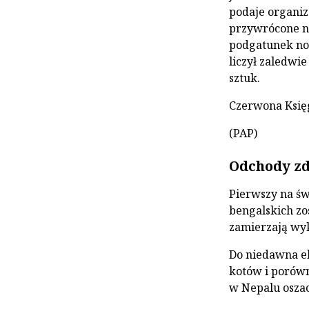
podaje organiz
przywrócone n
podgatunek no
liczył zaledwie
sztuk.
Czerwona Księg
(PAP)
Odchody zd
Pierwszy na ś
bengalskich zo
zamierzają wyk
Do niedawna ek
kotów i porówn
w Nepalu osza