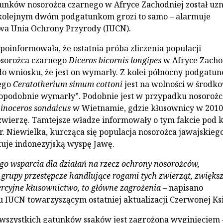
unków nosorożca czarnego w Afryce Zachodniej został uz
 kolejnym dwóm podgatunkom grozi to samo – alarmuje
a Unia Ochrony Przyrody (IUCN).
 poinformowała, że ostatnia próba zliczenia populacji
sorożca czarnego
Diceros bicornis longipes
w Afryce Zacho
o wniosku, że jest on wymarły. Z kolei północny podgatun
łego
Ceratotherium simum cottoni
jest na wolności w środk
opodobnie wymarły”. Podobnie jest w przypadku nosorożc
inoceros sondaicus
w Wietnamie, gdzie kłusownicy w 2010 
e zwierzę. Tamtejsze władze informowały o tym fakcie pod 
r. Niewielka, kurcząca się populacja nosorożca jawajskieg
uje indonezyjską wyspę Jawę.
go wsparcia dla działań na rzecz ochrony nosorożców,
grupy przestępcze handlujące rogami tych zwierząt, zwięks
ercyjne kłusownictwo, to główne zagrożenia
– napisano
 IUCN towarzyszącym ostatniej aktualizacji Czerwonej Ksi
wszystkich gatunków ssaków jest zagrożona wyginięciem 