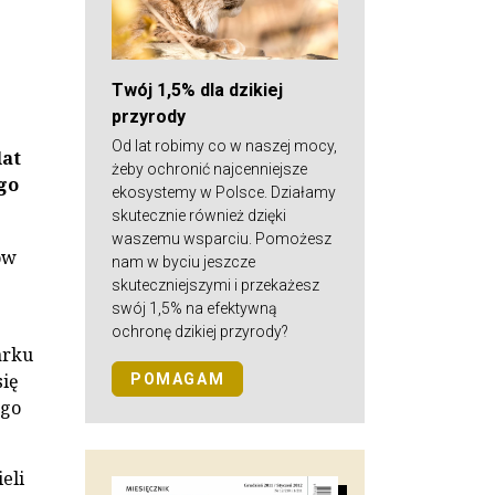
Twój 1,5% dla dzikiej
przyrody
Od lat robimy co w naszej mocy,
lat
żeby ochronić najcenniejsze
go
ekosystemy w Polsce. Działamy
skutecznie również dzięki
waszemu wsparciu. Pomożesz
ów
nam w byciu jeszcze
skuteczniejszymi i przekażesz
swój 1,5% na efektywną
ochronę dzikiej przyrody?
arku
się
POMAGAM
ego
eli