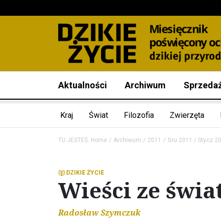
Aktualności
Archiwum
Sprzeda
Kraj
Świat
Filozofia
Zwierzęta
TU JESTEŚ:
Home
Archiwum
2011
Gru 2011 / Stycz 2
DZIKIE ŻYCIE
Wieści ze świa
Radosław Szymczuk