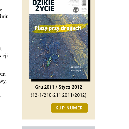
ę
dniu
t
acji
wym
wy,
Gru 2011 / Stycz 2012
.
(12-1/210-211 2011/2012)
KUP NUMER