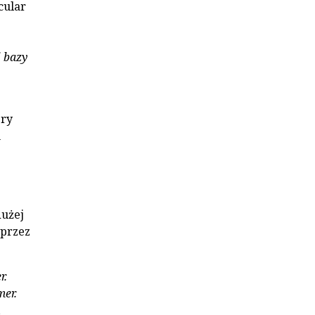
cular
j bazy
ery
m
dużej
 przez
r.
mer.
h