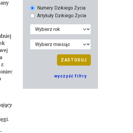
nany
Numery Dzikiego Życia
Artykuły Dzikiego Życia
dniej
ek
owej
a
ZASTOSUJ
r.
koniec
wyczyść filtry
o
zający
ęgi.
–