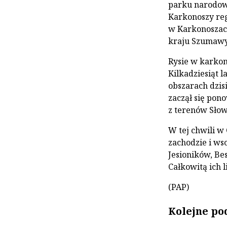
parku narodowe
Karkonoszy reg
w Karkonoszach
kraju Szumawy
Rysie w karkon
Kilkadziesiąt l
obszarach dzisi
zaczął się pon
z terenów Słow
W tej chwili w
zachodzie i ws
Jesioników, Be
Całkowitą ich l
(PAP)
Kolejne po