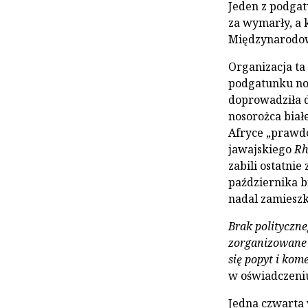
Jeden z podgat
za wymarły, a
Międzynarodow
Organizacja ta
podgatunku no
doprowadziła d
nosorożca bia
Afryce „prawd
jawajskiego
Rh
zabili ostatni
października b
nadal zamieszk
Brak polityczne
zorganizowane 
się popyt i kom
w oświadczeniu
Jedna czwarta 