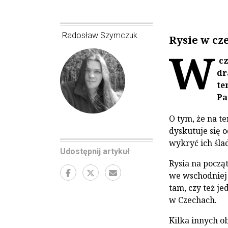
Radosław Szymczuk
Rysie w cz
W
cz
dr
te
Pa
O tym, że na t
dyskutuje się o
wykryć ich ślad
Udostępnij artykuł
Rysia na począ
we wschodniej c
tam, czy też j
w Czechach.
Kilka innych o