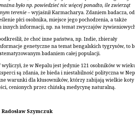
 można było np. powiedzieć nic więcej ponadto, ile zwierząt
nym terenie
– wyjaśnił Karmacharya. Zdaniem badacza, o
ślenie płci osobnika, miejsce jego pochodzenia, a także
u innych informacji, np. na temat zwyczajów żywieniowych
dkreślił, że choć inne państwa, np. Indie, zbierały
informacje genetyczne na temat bengalskich tygrysów, to 
stematyzowanym badaniem całej populacji.
wyliczył, że w Nepalu jest jedynie 121 osobników w wiek
perci są zdania, że bieda i niestabilność polityczna w Ne
lne warunki dla kłusowników, którzy zabijają wielkie koty
kości, cenionych przez chińską medycynę naturalną.
: Radosław Szymczuk