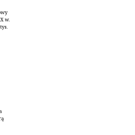
owy
X w.
tys.
a
rą