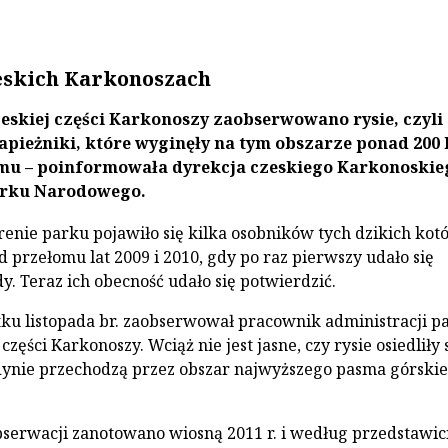
eskich Karkonoszach
eskiej części Karkonoszy zaobserwowano rysie, czyli
apieżniki, które wyginęły na tym obszarze ponad 200 
mu – poinformowała dyrekcja czeskiego Karkonoskie
rku Narodowego.
erenie parku pojawiło się kilka osobników tych dzikich kot
d przełomu lat 2009 i 2010, gdy po raz pierwszy udało się
y. Teraz ich obecność udało się potwierdzić.
tku listopada br. zaobserwował pracownik administracji p
zęści Karkonoszy. Wciąż nie jest jasne, czy rysie osiedliły 
edynie przechodzą przez obszar najwyższego pasma górski
bserwacji zanotowano wiosną 2011 r. i według przedstawici