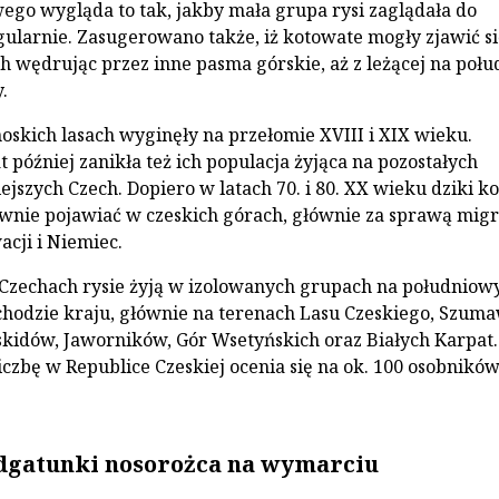
go wygląda to tak, jakby mała grupa rysi zaglądała do
ularnie. Zasugerowano także, iż kotowate mogły zjawić si
 wędrując przez inne pasma górskie, aż z leżącej na połu
.
oskich lasach wyginęły na przełomie XVIII i XIX wieku.
at później zanikła też ich populacja żyjąca na pozostałych
ejszych Czech. Dopiero w latach 70. i 80. XX wieku dziki ko
ownie pojawiać w czeskich górach, głównie za sprawą migr
acji i Niemiec.
 Czechach rysie żyją w izolowanych grupach na południo
chodzie kraju, głównie na terenach Lasu Czeskiego, Szuma
skidów, Jaworników, Gór Wsetyńskich oraz Białych Karpat.
iczbę w Republice Czeskiej ocenia się na ok. 100 osobników
dgatunki nosorożca na wymarciu