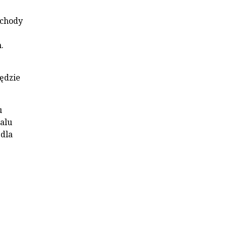
dchody
.
będzie
u
palu
 dla