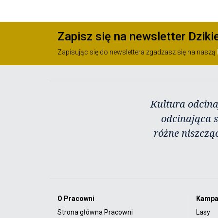
Zapisz się na newsletter Dziki
Zapisując się do newslettera zgadzasz się na naszą
Kultura odcina
odcinająca s
różne niszczą
O Pracowni
Kampa
Strona główna Pracowni
Lasy