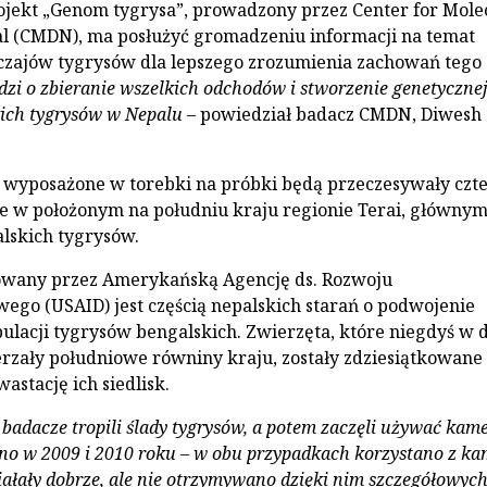
jekt „Genom tygrysa”, prowadzony przez Center for Mole
l (CMDN), ma posłużyć gromadzeniu informacji na temat
czajów tygrysów dla lepszego zrozumienia zachowań tego
zi o zbieranie wszelkich odchodów i stworzenie genetyczne
ich tygrysów w Nepalu
– powiedział badacz CMDN, Diwesh
 wyposażone w torebki na próbki będą przeczesywały czt
e w położonym na południu kraju regionie Terai, główny
alskich tygrysów.
sowany przez Amerykańską Agencję ds. Rozwoju
go (USAID) jest częścią nepalskich starań o podwojenie
ulacji tygrysów bengalskich. Zwierzęta, które niegdyś w 
erzały południowe równiny kraju, zostały zdziesiątkowane
astację ich siedlisk.
 badacze tropili ślady tygrysów, a potem zaczęli używać kame
no w 2009 i 2010 roku – w obu przypadkach korzystano z ka
ałały dobrze, ale nie otrzymywano dzięki nim szczegółowyc