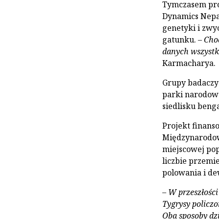
Tymczasem pro
Dynamics Nepa
genetyki i zwy
gatunku. –
Chod
danych wszystk
Karmacharya.
Grupy badaczy
parki narodow
siedlisku beng
Projekt finan
Międzynarodowe
miejscowej pop
liczbie przemi
polowania i dew
–
W przeszłości
Tygrysy policzo
Oba sposoby dzi