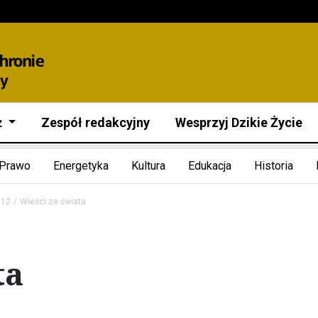
ż
Zespół redakcyjny
Wesprzyj Dzikie Życie
Prawo
Energetyka
Kultura
Edukacja
Historia
012
Wieści ze świata
ta