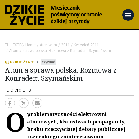
menu
TU JESTEŚ:
Home
Archiwum
2011
Kwiecień 2011
Atom a sprawa polska. Rozmowa z Konradem Szymańskim
•
DZIKIE ŻYCIE
Wywiad
Atom a sprawa polska. Rozmowa z
Konradem Szymańskim
Olgierd Dilis
O
problematyczności elektrowni
atomowych, kłamstwach propagandy,
braku rzeczywistej debaty publicznej
i szerokiego zainteresowania