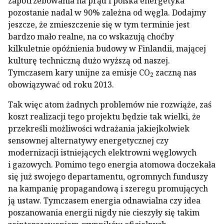
zapotrzebowania na prąd i polska energetyka
pozostanie nadal w 90% zależna od węgla. Dodajmy
jeszcze, że zmieszczenie się w tym terminie jest
bardzo mało realne, na co wskazują choćby
kilkuletnie opóźnienia budowy w Finlandii, mającej
kulturę techniczną dużo wyższą od naszej.
Tymczasem kary unijne za emisje CO
zaczną nas
2
obowiązywać od roku 2013.
Tak więc atom żadnych problemów nie rozwiąże, zaś
koszt realizacji tego projektu będzie tak wielki, że
przekreśli możliwości wdrażania jakiejkolwiek
sensownej alternatywy energetycznej czy
modernizacji istniejących elektrowni węglowych
i gazowych. Pomimo tego energia atomowa doczekała
się już swojego departamentu, ogromnych funduszy
na kampanię propagandową i szeregu promujących
ją ustaw. Tymczasem energia odnawialna czy idea
poszanowania energii nigdy nie cieszyły się takim