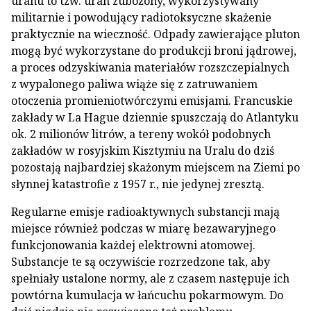
uranu to tzw. uran zubożony, wykorzystywany
militarnie i powodujący radiotoksyczne skażenie
praktycznie na wieczność. Odpady zawierające pluton
mogą być wykorzystane do produkcji broni jądrowej,
a proces odzyskiwania materiałów rozszczepialnych
z wypalonego paliwa wiąże się z zatruwaniem
otoczenia promieniotwórczymi emisjami. Francuskie
zakłady w La Hague dziennie spuszczają do Atlantyku
ok. 2 milionów litrów, a tereny wokół podobnych
zakładów w rosyjskim Kisztymiu na Uralu do dziś
pozostają najbardziej skażonym miejscem na Ziemi po
słynnej katastrofie z 1957 r., nie jedynej zresztą.
Regularne emisje radioaktywnych substancji mają
miejsce również podczas w miarę bezawaryjnego
funkcjonowania każdej elektrowni atomowej.
Substancje te są oczywiście rozrzedzone tak, aby
spełniały ustalone normy, ale z czasem następuje ich
powtórna kumulacja w łańcuchu pokarmowym. Do