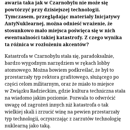
awaria taka jak w Czarnobylu nie może się
powtórzyć przy dzisiejszej technologii.
Tymczasem, przeglądając materiały Inicjatywy
AntyNuklearnej, można odnieść wrażenie, że
stosunkowo mało miejsca poświęca się w nich
ewentualności takiej katastrofy. Z czego wynika
ta różnica w rozłożeniu akcentów?
Katastrofa w Czarnobylu stała się, paradoksalnie,
bardzo wygodnym narzędziem w rękach lobby
atomowego. Można bowiem podkreślać, że był to
przestarzały typ rektora grafitowego, służącego po
części celom militarnym, oraz że miało to miejsce
w Związku Radzieckim, gdzie kultura techniczna stała
na wiadomo jakim poziomie. Pozwala to odwrócić
uwagę od zagrożeń innych niż katastrofa o tak
wielkiej skali i zrzucić winę na pewien przestarzały
typ technologii, oczyszczając z zarzutów technologię
nuklearną jako taką.