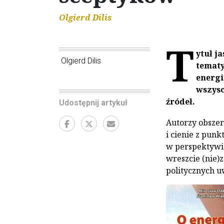
Olgierd Dilis
T
ytuł j
Olgierd Dilis
tematy
energi
wszysc
źródeł.
Udostępnij artykuł
Autorzy obszer
i cienie z pun
w perspektywie
wreszcie (nie)
politycznych u