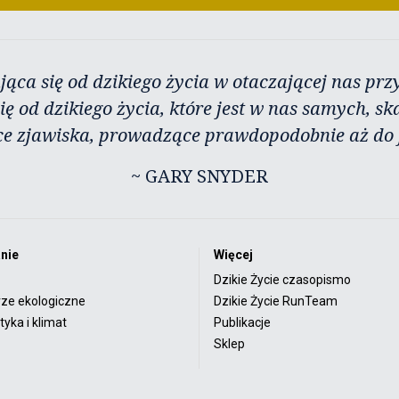
jąca się od dzikiego życia w otaczającej nas przy
ię od dzikiego życia, które jest w nas samych, sk
ce zjawiska, prowadzące prawdopodobnie aż do j
~ GARY SNYDER
nie
Więcej
Dzikie Życie czasopismo
rze ekologiczne
Dzikie Życie RunTeam
yka i klimat
Publikacje
Sklep