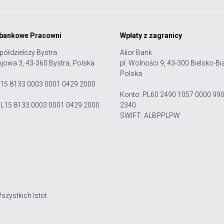
 bankowe Pracowni
Wpłaty z zagranicy
półdzielczy Bystra
Alior Bank
ojowa 3, 43-360 Bystra, Polska
pl. Wolności 9, 43-300 Bielsko-Bia
Polska
 15 8133 0003 0001 0429 2000
Konto: PL60 2490 1057 0000 99
PL15 8133 0003 0001 0429 2000
2340
SWIFT: ALBPPLPW
zystkich Istot