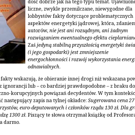
dość dobrze jak na tego typu temat. Ujawnione
liczne, zwykle przemilczane, niewygodne dla
lobbystów fakty dotyczące problematycznych
aspektów energetyki jądrowej, która, zdanie
autorów,
nie jest ani rozsądnym, ani żadnym
rozwiązaniem ewentualnego efektu cieplarnian
Zaś
jedyną stabilną przyszłością energetyki świ
(i jego gospodarki) jest zmniejszenie
energochłonności i rozwój wykorzystania energ
odnawialnych
.
fakty wskazują, że obieranie innej drogi niż wskazana po
 ignorancji lub – co bardziej prawdopodobne – z braku do
yczno-korupcyjnych powiązań decydentów. W tym kontekśc
ć następujący zapis na tylnej okładce:
Sugerowana cena 27 
rzystów, euro-deputowanych i członków rządu 130 zł. Dla g
dzę 1300 zł
. Piszący te słowa otrzymał książkę od Profesor
a darmo.