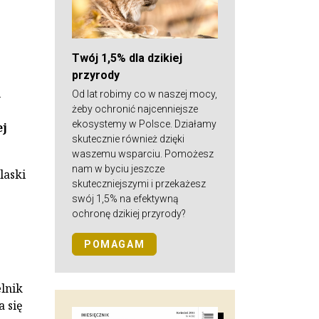
Twój 1,5% dla dzikiej
przyrody
i
Od lat robimy co w naszej mocy,
żeby ochronić najcenniejsze
ekosystemy w Polsce. Działamy
ej
skutecznie również dzięki
waszemu wsparciu. Pomożesz
nam w byciu jeszcze
laski
skuteczniejszymi i przekażesz
swój 1,5% na efektywną
ochronę dzikiej przyrody?
POMAGAM
elnik
a się