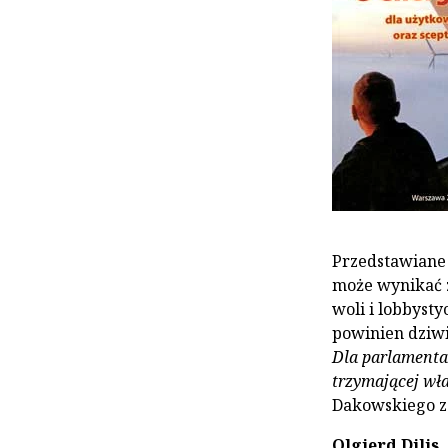
Przedstawiane 
może wynikać z
woli i lobbyst
powinien dziwi
Dla parlamenta
trzymającej wła
Dakowskiego z
Olgierd Dilis