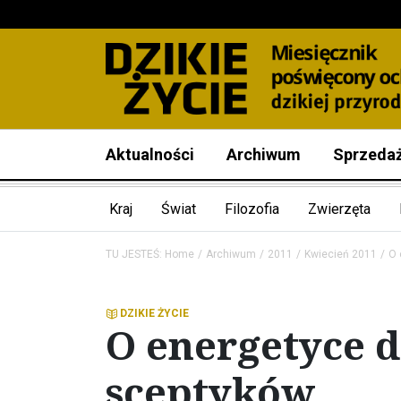
Aktualności
Archiwum
Sprzeda
Kraj
Świat
Filozofia
Zwierzęta
TU JESTEŚ:
Home
Archiwum
2011
Kwiecień 2011
O 
DZIKIE ŻYCIE
O energetyce 
sceptyków