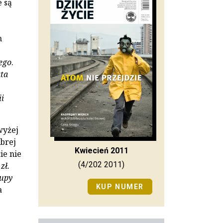
 są
m
ego
.
ata
ii
wyżej
brej
Kwiecień 2011
ie nie
(4/202 2011)
zł.
rupy
KUP NUMER
a