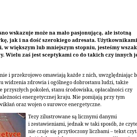
asno wskazuje może na mało pasjonującą, ale istotną
kę, jak i na dość szerokiego adresata. Użytkownikam
i, w większym lub mniejszym stopniu, jesteśmy wszak
y. Wielu zaś jest sceptykami co do takich czy innych j
nie i przekrojowo omawiają każde z nich, uwzględniając b
ktu widzenia zdrowia i ogólnego dobrostanu ludzi, także
 przyszłych pokoleń, stanu środowiska, opłacalności czy
zależności energetycznej kraju. Nie pomijają przy tym
wikłań oraz wojen o surowce energetyczne.
Tezy zilustrowane są licznymi danymi
i zestawieniami, jednak w taki sposób, że czyt
nie czuje się przytłoczony liczbami – tekst czyt