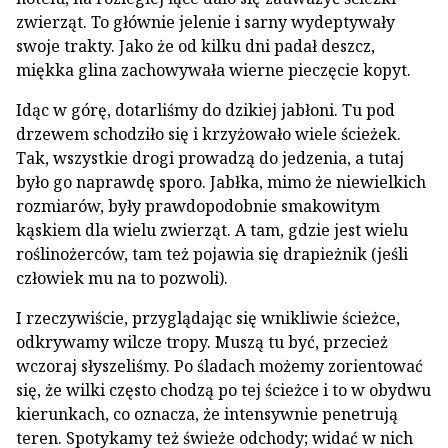
zwierząt. To głównie jelenie i sarny wydeptywały
swoje trakty. Jako że od kilku dni padał deszcz,
miękka glina zachowywała wierne pieczęcie kopyt.
Idąc w górę, dotarliśmy do dzikiej jabłoni. Tu pod
drzewem schodziło się i krzyżowało wiele ścieżek.
Tak, wszystkie drogi prowadzą do jedzenia, a tutaj
było go naprawdę sporo. Jabłka, mimo że niewielkich
rozmiarów, były prawdopodobnie smakowitym
kąskiem dla wielu zwierząt. A tam, gdzie jest wielu
roślinożerców, tam też pojawia się drapieżnik (jeśli
człowiek mu na to pozwoli).
I rzeczywiście, przyglądając się wnikliwie ścieżce,
odkrywamy wilcze tropy. Muszą tu być, przecież
wczoraj słyszeliśmy. Po śladach możemy zorientować
się, że wilki często chodzą po tej ścieżce i to w obydwu
kierunkach, co oznacza, że intensywnie penetrują
teren. Spotykamy też świeże odchody; widać w nich