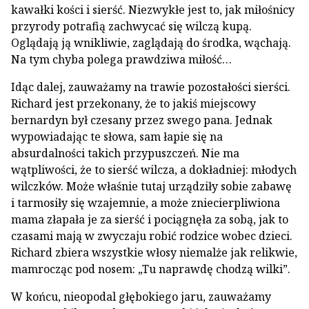
kawałki kości i sierść. Niezwykłe jest to, jak miłośnicy
przyrody potrafią zachwycać się wilczą kupą.
Oglądają ją wnikliwie, zaglądają do środka, wąchają.
Na tym chyba polega prawdziwa miłość…
Idąc dalej, zauważamy na trawie pozostałości sierści.
Richard jest przekonany, że to jakiś miejscowy
bernardyn był czesany przez swego pana. Jednak
wypowiadając te słowa, sam łapie się na
absurdalności takich przypuszczeń. Nie ma
wątpliwości, że to sierść wilcza, a dokładniej: młodych
wilczków. Może właśnie tutaj urządziły sobie zabawę
i tarmosiły się wzajemnie, a może zniecierpliwiona
mama złapała je za sierść i pociągnęła za sobą, jak to
czasami mają w zwyczaju robić rodzice wobec dzieci.
Richard zbiera wszystkie włosy niemalże jak relikwie,
mamrocząc pod nosem: „Tu naprawdę chodzą wilki”.
W końcu, nieopodal głębokiego jaru, zauważamy