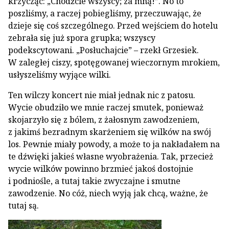
krzycząc: „Chodźcie wszyscy; za mną!”. No to
poszliśmy, a raczej pobiegliśmy, przeczuwając, że
dzieje się coś szczególnego. Przed wejściem do hotelu
zebrała się już spora grupka; wszyscy
podekscytowani. „Posłuchajcie” – rzekł Grzesiek.
W zaległej ciszy, spotęgowanej wieczornym mrokiem,
usłyszeliśmy wyjące wilki.
Ten wilczy koncert nie miał jednak nic z patosu.
Wycie obudziło we mnie raczej smutek, ponieważ
skojarzyło się z bólem, z żałosnym zawodzeniem,
z jakimś bezradnym skarżeniem się wilków na swój
los. Pewnie miały powody, a może to ja nakładałem na
te dźwięki jakieś własne wyobrażenia. Tak, przecież
wycie wilków powinno brzmieć jakoś dostojnie
i podniośle, a tutaj takie zwyczajne i smutne
zawodzenie. No cóż, niech wyją jak chcą, ważne, że
tutaj są.