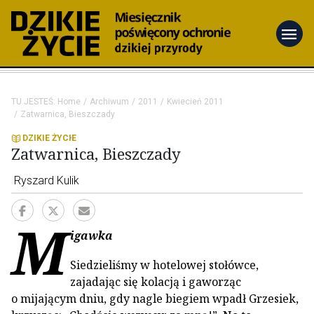
menu
TU JESTEŚ:
Home
Archiwum
2011
Kwiecień 2011
Zatwarnica, Bieszczady
DZIKIE ŻYCIE
Zatwarnica, Bieszczady
Ryszard Kulik
M
igawka
Siedzieliśmy w hotelowej stołówce,
zajadając się kolacją i gaworząc
o mijającym dniu, gdy nagle biegiem wpadł Grzesiek,