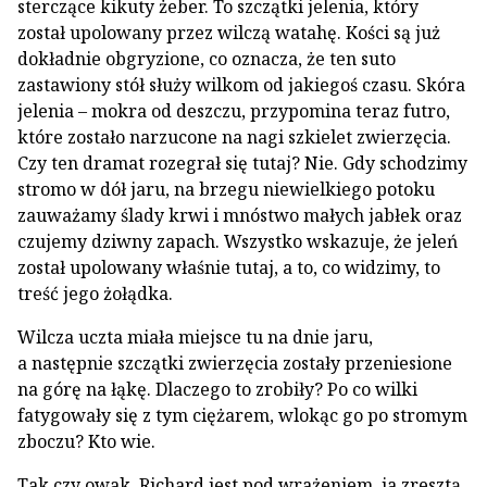
sterczące kikuty żeber. To szczątki jelenia, który
został upolowany przez wilczą watahę. Kości są już
dokładnie obgryzione, co oznacza, że ten suto
zastawiony stół służy wilkom od jakiegoś czasu. Skóra
jelenia – mokra od deszczu, przypomina teraz futro,
które zostało narzucone na nagi szkielet zwierzęcia.
Czy ten dramat rozegrał się tutaj? Nie. Gdy schodzimy
stromo w dół jaru, na brzegu niewielkiego potoku
zauważamy ślady krwi i mnóstwo małych jabłek oraz
czujemy dziwny zapach. Wszystko wskazuje, że jeleń
został upolowany właśnie tutaj, a to, co widzimy, to
treść jego żołądka.
Wilcza uczta miała miejsce tu na dnie jaru,
a następnie szczątki zwierzęcia zostały przeniesione
na górę na łąkę. Dlaczego to zrobiły? Po co wilki
fatygowały się z tym ciężarem, wlokąc go po stromym
zboczu? Kto wie.
Tak czy owak, Richard jest pod wrażeniem, ja zresztą