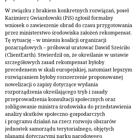
W związku z brakiem konkretnych rozwiązań, poseł
Kazimierz Gwiazdowski (PiS) zgłosił formalny
wniosek o zawieszenie obrad do czasu przygotowania
przez ministerstwo środowiska założeń rekompensat.
Tę sytuację – w imieniu koalicji organizacji
pozarządowych – próbował uratować Dawid Sześciło
(ClientEarth). Stwierdził on, że określanie w ustawie
szczegółowych zasad rekompensat byłoby
precedensem w skali europejskiej, natomiast lepszym
rozwiązaniem byłoby rozszerzenie proponowanej
nowelizacji o zapisy dotyczące wydania
rozporządzenia określającego tryb i zasady
przeprowadzenia konsultacji społecznych oraz
zobligowanie ministra środowiska do przedstawienia
analizy skutków społeczno-gospodarczych
i programu działań na rzecz rozwoju obszarów
jednostek samorządu terytorialnego, objętych
planami dotyczącymi parku narodowego