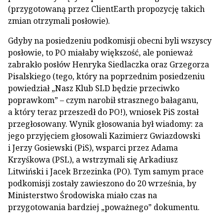
(przygotowaną przez ClientEarth propozycję takich
zmian otrzymali posłowie).
Gdyby na posiedzeniu podkomisji obecni byli wszyscy
posłowie, to PO miałaby większość, ale ponieważ
zabrakło posłów Henryka Siedlaczka oraz Grzegorza
Pisalskiego (tego, który na poprzednim posiedzeniu
powiedział „Nasz Klub SLD będzie przeciwko
poprawkom” – czym narobił strasznego bałaganu,
a który teraz przeszedł do PO!), wniosek PiS został
przegłosowany. Wynik głosowania był wiadomy: za
jego przyjęciem głosowali Kazimierz Gwiazdowski
i Jerzy Gosiewski (PiS), wsparci przez Adama
Krzyśkowa (PSL), a wstrzymali się Arkadiusz
Litwiński i Jacek Brzezinka (PO). Tym samym prace
podkomisji zostały zawieszono do 20 września, by
Ministerstwo Środowiska miało czas na
przygotowania bardziej „poważnego” dokumentu.