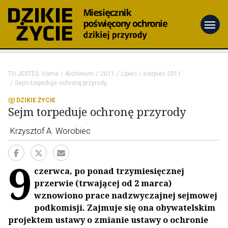
menu
TU JESTEŚ:
Home
Archiwum
2011
Lipiec / sierpień 2011
Sejm torpeduje ochronę przyrody
DZIKIE ŻYCIE
Sejm torpeduje ochronę przyrody
Krzysztof A. Worobiec
9
czerwca, po ponad trzymiesięcznej
przerwie (trwającej od 2 marca)
wznowiono prace nadzwyczajnej sejmowej
podkomisji. Zajmuje się ona obywatelskim
projektem ustawy o zmianie ustawy o ochronie