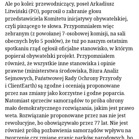
Ale po kolei: przewodniczący, poseł Arkadiusz
Litwiński (PO), poprosił o zabranie głosu
przedstawiciela Komitetu inicjatywy obywatelskiej,
czyli piszącego te słowa. Przypomniałem więc
zebranym (z powołanej 7-osobowej komisji, na sali
obecnych było 5 posłów), że tuż po naszym ostatnim
spotkaniu rząd ogłosił oficjalne stanowisko, w którym
popierał obywatelski projekt. Przypomniałem
również, że wszystkie inne stanowiska i opinie
prawne (ministerstwa środowiska, Biura Analiz
Sejmowych, Państwowej Rady Ochrony Przyrody
i ClientEarth) są zgodne i oceniają proponowane
przez nas zmiany jako korzystne i godne poparcia.
Natomiast sprzeciw samorządów to próba obrony
mało demokratycznego rozwiązania, jakim jest prawo
weta. Rozwiązanie proponowane przez nas nie jest
rewolucyjne, bo obowiązywało przez 77 lat. Nie jest
również próbą pozbawienia samorządów wpływu na
tworzenie czy zmianę granic parków narodowych, bo