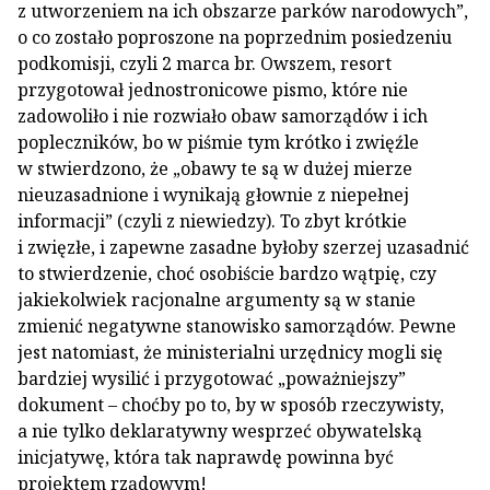
z utworzeniem na ich obszarze parków narodowych”,
o co zostało poproszone na poprzednim posiedzeniu
podkomisji, czyli 2 marca br. Owszem, resort
przygotował jednostronicowe pismo, które nie
zadowoliło i nie rozwiało obaw samorządów i ich
popleczników, bo w piśmie tym krótko i zwięźle
w stwierdzono, że „obawy te są w dużej mierze
nieuzasadnione i wynikają głownie z niepełnej
informacji” (czyli z niewiedzy). To zbyt krótkie
i zwięzłe, i zapewne zasadne byłoby szerzej uzasadnić
to stwierdzenie, choć osobiście bardzo wątpię, czy
jakiekolwiek racjonalne argumenty są w stanie
zmienić negatywne stanowisko samorządów. Pewne
jest natomiast, że ministerialni urzędnicy mogli się
bardziej wysilić i przygotować „poważniejszy”
dokument – choćby po to, by w sposób rzeczywisty,
a nie tylko deklaratywny wesprzeć obywatelską
inicjatywę, która tak naprawdę powinna być
projektem rządowym!