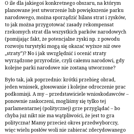
O ile dla jakiegoś konkretnego obszaru, na którym
planowane jest utworzenie lub powiększenie parku
narodowego, można sporządzić bilans strat i zysków,
to jak można przygotować zasady rekompensat
rzekomych strat dla wszystkich parków narodowych
(pomijając fakt, że potencjalne zyski np. z powodu
rozwoju turystyki mogą się okazać wyższe niż owe
„straty”)? No i jak uwzględnić i ocenić straty
wyrządzone przyrodzie, czyli całemu narodowi, gdy
kolejne parki narodowe nie zostaną utworzone?
Było tak, jak poprzednio: krótki przebieg obrad,
jeden wniosek, głosowanie i kolejne odroczenie prac
podkomisji. A my – przedstawiciele wnioskodawców –
ponownie zaskoczeni, mogliśmy się tylko tej
parlamentarnej (politycznej) grze przyglądać – bo
chyba już nikt nie ma wątpliwości, że jest to gra
polityczna! Mamy przecież okres przedwyborczy,
więc wielu posłów woli nie zabierać zdecydowanego