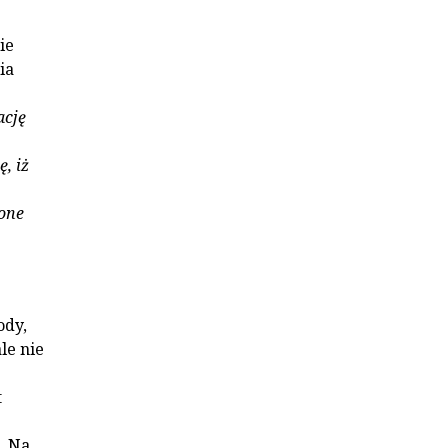
ie
ia
ację
, iż
one
ody,
le nie
t
. Na