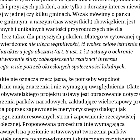
h i przyszłych pokoleń, a nie tylko o doraźny interes niewi
ej w jednej czy kilku gminach. Wszak mówimy o parku
e gminnym, a naszym (nas wszystkich) obowiązkiem jest
nych i unikalnych wartości przyrodniczych nie dla
 lecz także dla przyszłych pokoleń. Dlatego w cytowanej op
twierdzono:
nie ulega wątpliwości, iż wobec celów istnienia
arakteru jego obszaru (art. 8 ust. 1 i 2 ustawy o ochronie
utworzenie służy zabezpieczeniu realizacji interesu
go, a nie potrzeb określonych społeczności lokalnych
.
akie nie oznacza rzecz jasna, że potrzeby wspólnot
nie mają znaczenia i nie wymagają uwzględnienia. Dlat
obywatelskiego projektu ustawy jest opracowanie dotycz
rzenia parków narodowych, zakładające wieloetapowy pr
ia poprzez zapewnienie merytorycznego dialogu jak
ręgu zainteresowanych stron i zapewnienie rzeczywistej
społecznej. Proponowana procedura (nie wymagająca
awnych na poziomie ustawowym) tworzenia parków
stała oparta na sprawdzonym i skutecznym rozwiązaniu