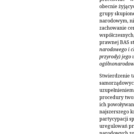
obecnie żyjącyc
grupy skupion
narodowym, ni
zachowanie cen
współczesnych,
prawnej BAS s
narodowego i ch
przyrody) jego 
ogólnonarodowe
Stwierdzenie t
samorządowych 
uzupełnieniem 
procedury two
ich powoływan
najszerszego k
partycypacji 
uregulowań pr
narodowych zo