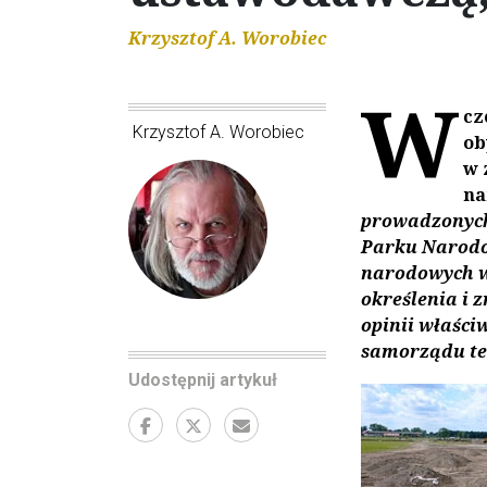
Krzysztof A. Worobiec
W
cz
Krzysztof A. Worobiec
ob
w 
na
prowadzonych 
Parku Narodo
narodowych w
określenia i 
opinii właśc
samorządu ter
Udostępnij artykuł