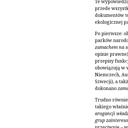
Te wypowiedzi 
przede wszystk
dokumentów tow
ekologicznej p
Po pierwsze: o
parków narodow
zamachem na s
opinie prawne)
przepisy funkc
obowiązują w w
Niemczech, Aust
Szwecji), a ta
dokonano
zama
Trudno również
takiego właśni
arogancji władz
grup zainteres
przeciwnie – w