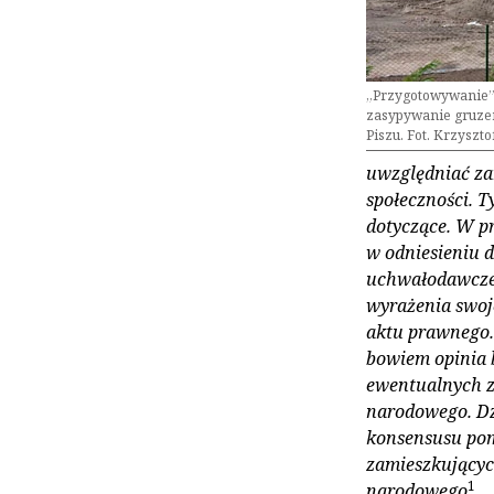
„Przygotowywanie” 
zasypywanie gruzem
Piszu. Fot. Krzyszt
uwzględniać zar
społeczności. 
dotyczące. W p
w odniesieniu 
uchwałodawcze 
wyrażenia swoj
aktu prawnego.
bowiem opinia 
ewentualnych z
narodowego. Dz
konsensusu pom
zamieszkujących
1
narodowego
.