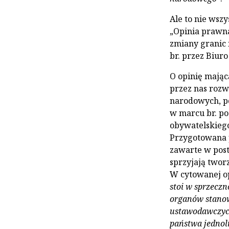
Ale to nie wszy
„Opinia prawn
zmiany granic
br. przez Biur
O opinię mając
przez nas rozw
narodowych, po
w marcu br. po
obywatelskiego
Przygotowana 
zawarte w post
sprzyjają twor
W cytowanej op
stoi w sprzeczn
organów stanow
ustawodawczych
państwa jednolit