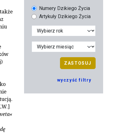
Numery Dzikiego Życia
 także
Artykuły Dzikiego Życia
az
niu
e
rków
)
ZASTOSUJ
wyczyść filtry
sko
nie
ucją.
K.W.]
»weta«
adę