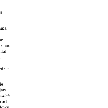
i
ania
ne
z nas
adal
,
ędzie
ie
ejaw
ąskich
rost
odowy