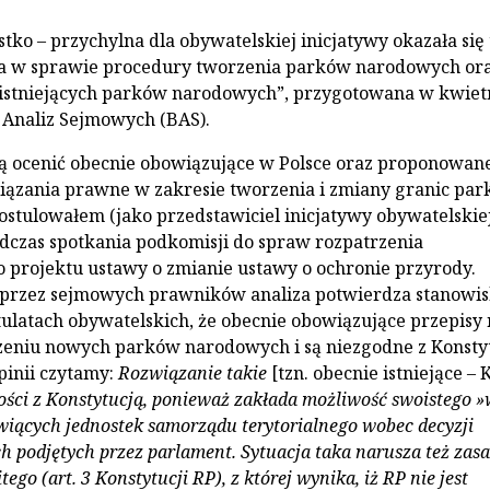
stko – przychylna dla obywatelskiej inicjatywy okazała się
a w sprawie procedury tworzenia parków narodowych or
 istniejących parków narodowych”, przygotowana w kwiet
o Analiz Sejmowych (BAS).
ą ocenić obecnie obowiązujące w Polsce oraz proponowan
iązania prawne w zakresie tworzenia i zmiany granic pa
stulowałem (jako przedstawiciel inicjatywy obywatelskiej
dczas spotkania podkomisji do spraw rozpatrzenia
 projektu ustawy o zmianie ustawy o ochronie przyrody.
przez sejmowych prawników analiza potwierdza stanowi
ulatach obywatelskich, że obecnie obowiązujące przepisy 
zeniu nowych parków narodowych i są niezgodne z Konstyt
inii czytamy:
Rozwiązanie takie
[tzn. obecnie istniejące – 
ości z Konstytucją, ponieważ zakłada możliwość swoistego 
iących jednostek samorządu terytorialnego wobec decyzji
 podjętych przez parlament. Sytuacja taka narusza też zas
ego (art. 3 Konstytucji RP), z której wynika, iż RP nie jest