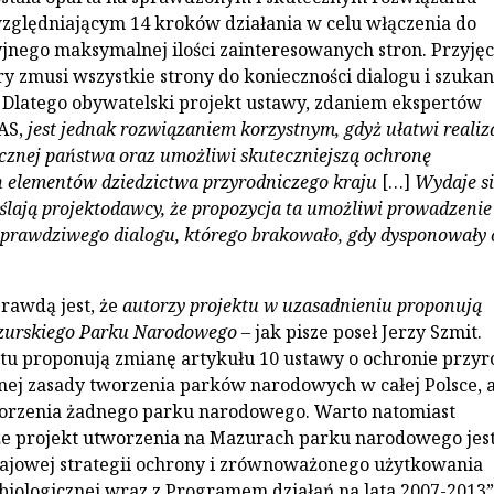
ględniającym 14 kroków działania w celu włączenia do
jnego maksymalnej ilości zainteresowanych stron. Przyjęc
ry zmusi wszystkie strony do konieczności dialogu i szukan
Dlatego obywatelski projekt ustawy, zdaniem ekspertów
AS,
jest jednak rozwiązaniem korzystnym, gdyż ułatwi realiz
icznej państwa oraz umożliwi skuteczniejszą ochronę
h elementów dziedzictwa przyrodniczego kraju
[…]
Wydaje się
ślają projektodawcy, że propozycja ta umożliwi prowadzenie
prawdziwego dialogu, którego brakowało, gdy dysponowały 
prawdą jest, że
autorzy projektu w uzasadnieniu proponują
zurskiego Parku Narodowego
– jak pisze poseł Jerzy Szmit.
tu proponują zmianę artykułu 10 ustawy o ochronie przyr
nej zasady tworzenia parków narodowych w całej Polsce, a
orzenia żadnego parku narodowego. Warto natomiast
że projekt utworzenia na Mazurach parku narodowego jes
ajowej strategii ochrony i zrównoważonego użytkowania
biologicznej wraz z Programem działań na lata 2007-2013”