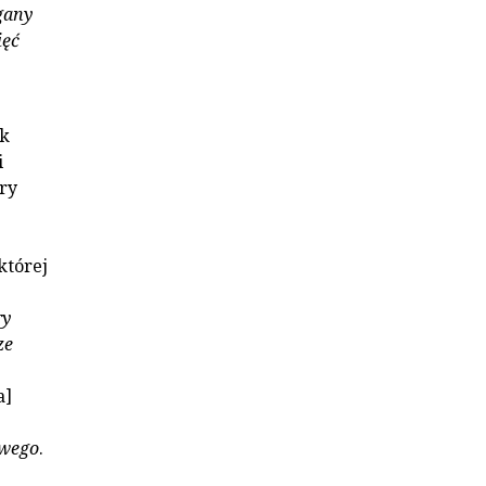
gany
ięć
ak
i
ry
 której
ry
ze
a]
owego
.