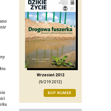
ano
anie
any
ktu
Wrzesień 2012
(9/219 2012)
nia
KUP NUMER
ści
arku