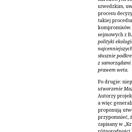
szwedzkim, uwz
procesu decyzy
takiej procedu
kompromisów. 
sejmowych z B
polityki ekolog
najcenniejszyc
słusznie podkre
z samorządami 
prawem weta
.
Po drugie: nie
utworzenie Ma
Autorzy projek
a więc general
proponują utw
przypomnieć, 
zapisany w „Kr
różnorodności 