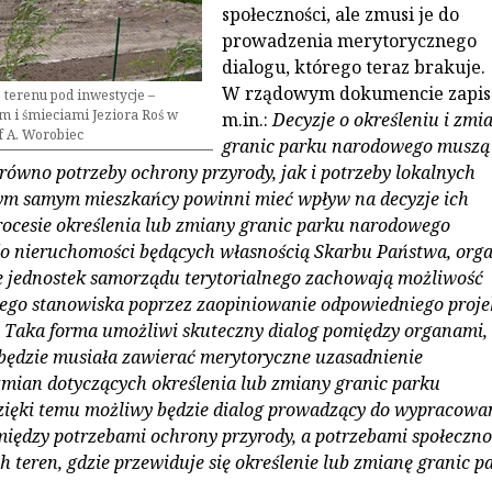
społeczności, ale zmusi je do
prowadzenia merytorycznego
dialogu, którego teraz brakuje.
W rządowym dokumencie zapis
terenu pod inwestycje –
 i śmieciami Jeziora Roś w
m.in.:
Decyzje o określeniu i zmi
of A. Worobiec
granic parku narodowego muszą
ówno potrzeby ochrony przyrody, jak i potrzeby lokalnych
Tym samym mieszkańcy powinni mieć wpływ na decyzje ich
rocesie określenia lub zmiany granic parku narodowego
do nieruchomości będących własnością Skarbu Państwa, org
jednostek samorządu terytorialnego zachowają możliwość
ego stanowiska poprzez zaopiniowanie odpowiedniego proje
 Taka forma umożliwi skuteczny dialog pomiędzy organami,
będzie musiała zawierać merytoryczne uzasadnienie
mian dotyczących określenia lub zmiany granic parku
ięki temu możliwy będzie dialog prowadzący do wypracowa
iędzy potrzebami ochrony przyrody, a potrzebami społeczno
 teren, gdzie przewiduje się określenie lub zmianę granic p