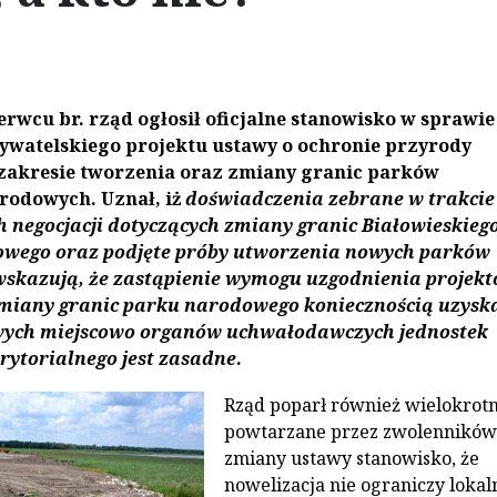
erwcu br. rząd ogłosił oficjalne stanowisko w sprawie
ywatelskiego projektu ustawy o ochronie przyrody
zakresie tworzenia oraz zmiany granic parków
rodowych. Uznał, iż
doświadczenia zebrane w trakcie
negocjacji dotyczących zmiany granic Białowieskieg
wego oraz podjęte próby utworzenia nowych parków
skazują, że zastąpienie wymogu uzgodnienia projek
zmiany granic parku narodowego koniecznością uzysk
iwych miejscowo organów uchwałodawczych jednostek
ytorialnego jest zasadne
.
Rząd poparł również wielokrotn
powtarzane przez zwolenników
zmiany ustawy stanowisko, że
nowelizacja nie ograniczy lokal