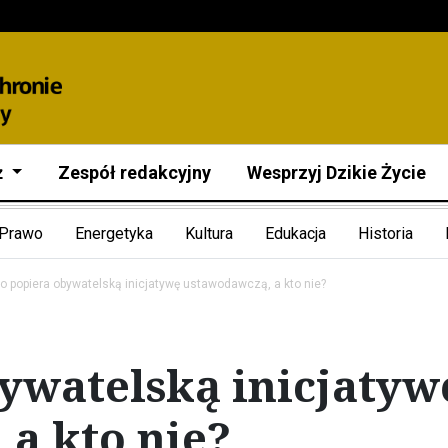
ż
Zespół redakcyjny
Wesprzyj Dzikie Życie
Prawo
Energetyka
Kultura
Edukacja
Historia
to popiera obywatelską inicjatywę ustawodawczą, a kto nie?
ywatelską inicjatyw
a kto nie?