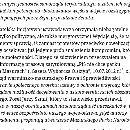
i innych jednostek samorządu terytorialnego, a zatem ich or
dać kompetencji do »blokowania« wejścia w życie rozstrzygn
 podjętych przez Sejm przy udziale Senatu
.
atelska inicjatywa ustawodawcza otrzymała niebagatelne
tylko polityczne, ale także merytoryczne! Wydaje się, że t
nty sprawią, iż zamiast protestów przeciwko nowelizacj
oczekiwać już jedynie prób znalezienia kompromisu, któ
ne społeczności. Dlatego ze zdziwieniem przeczytałem na
 informację prasową zatytułowaną „PiS nie chce parku
2
Mazurach” („Gazeta Wyborcza Olsztyn”, 10.07.2012 r.)
, z
rząd warmińsko-mazurskiego Prawa i Sprawiedliwości
rawie społecznego projektu ustawy o ochronie przyrody, któ
ądom możliwość decydowania o ustanowieniu na ich obszar
ego
. Poseł Jerzy Szmit, który to stanowisko przedstawił,
t to w naszej ocenie zamach na samorządność mieszkańców
[
 również bezpośrednio naszego województwa, gdyż autorzy
sadnieniu proponują utworzenie Mazurskiego Parku Narod