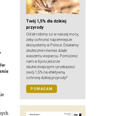
Twój 1,5% dla dzikiej
przyrody
Od lat robimy co w naszej mocy,
żeby ochronić najcenniejsze
ekosystemy w Polsce. Działamy
skutecznie również dzięki
o
waszemu wsparciu. Pomożesz
nam w byciu jeszcze
tów
skuteczniejszymi i przekażesz
ania
swój 1,5% na efektywną
ochronę dzikiej przyrody?
POMAGAM
ie
nych