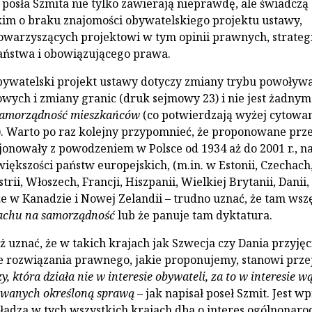
posła Szmita nie tylko zawierają nieprawdę, ale świadczą
im o braku znajomości obywatelskiego projektu ustawy,
arzyszących projektowi w tym opinii prawnych, strategi
aństwa i obowiązującego prawa.
bywatelski projekt ustawy dotyczy zmiany trybu powoływ
ych i zmiany granic (druk sejmowy 23) i nie jest żadnym
amorządność mieszkańców
(co potwierdzają wyżej cytowa
. Warto po raz kolejny przypomnieć, że proponowane prze
jonowały z powodzeniem w Polsce od 1934 aż do 2001 r., n
iększości państw europejskich, (m.in. w Estonii, Czechach
rii, Włoszech, Francji, Hiszpanii, Wielkiej Brytanii, Danii,
kże w Kanadzie i Nowej Zelandii – trudno uznać, że tam wsz
chu na samorządność
lub że panuje tam dyktatura.
 uznać, że w takich krajach jak Szwecja czy Dania przyjęc
e rozwiązania prawnego, jakie proponujemy, stanowi prz
y, która działa nie w interesie obywateli, za to w interesie w
owanych określoną sprawą
– jak napisał poseł Szmit. Jest wp
ładza w tych wszystkich krajach dba o interes ogólnonar