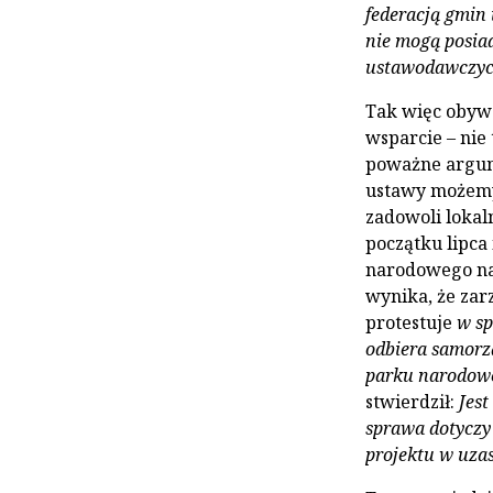
federacją gmin 
nie mogą posia
ustawodawczych
Tak więc obyw
wsparcie – nie 
poważne argume
ustawy możemy 
zadowoli lokal
początku lipca
narodowego na 
wynika, że za
protestuje
w sp
odbiera samorz
parku narodow
stwierdził:
Jes
sprawa dotyczy
projektu w uza