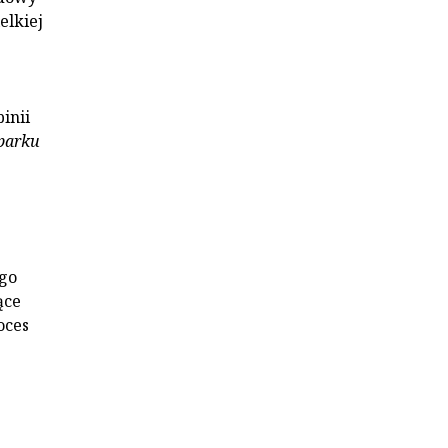
elkiej
inii
 parku
ego
ące
oces