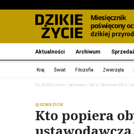
Aktualności
Archiwum
Sprzeda
Kraj
Świat
Filozofia
Zwierzęta
TU JESTEŚ:
Home
Archiwum
2012
Wrzesień 2012
K
DZIKIE ŻYCIE
Kto popiera ob
ustawodawczą, 