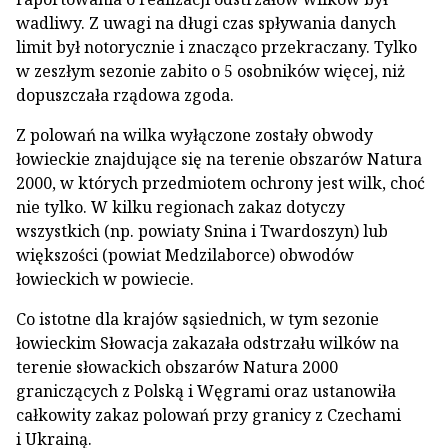
wadliwy. Z uwagi na długi czas spływania danych
limit był notorycznie i znacząco przekraczany. Tylko
w zeszłym sezonie zabito o 5 osobników więcej, niż
dopuszczała rządowa zgoda.
Z polowań na wilka wyłączone zostały obwody
łowieckie znajdujące się na terenie obszarów Natura
2000, w których przedmiotem ochrony jest wilk, choć
nie tylko. W kilku regionach zakaz dotyczy
wszystkich (np. powiaty Snina i Twardoszyn) lub
większości (powiat Medzilaborce) obwodów
łowieckich w powiecie.
Co istotne dla krajów sąsiednich, w tym sezonie
łowieckim Słowacja zakazała odstrzału wilków na
terenie słowackich obszarów Natura 2000
graniczących z Polską i Węgrami oraz ustanowiła
całkowity zakaz polowań przy granicy z Czechami
i Ukrainą.