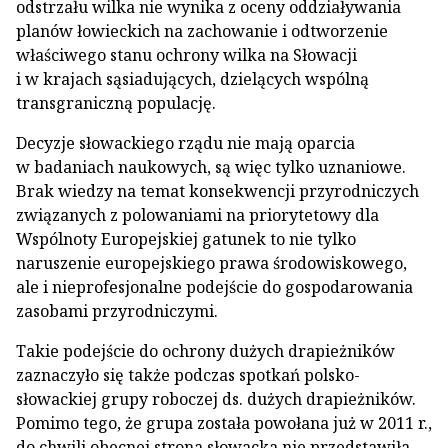
odstrzału wilka nie wynika z oceny oddziaływania
planów łowieckich na zachowanie i odtworzenie
właściwego stanu ochrony wilka na Słowacji
i w krajach sąsiadujących, dzielących wspólną
transgraniczną populację.
Decyzje słowackiego rządu nie mają oparcia
w badaniach naukowych, są więc tylko uznaniowe.
Brak wiedzy na temat konsekwencji przyrodniczych
związanych z polowaniami na priorytetowy dla
Wspólnoty Europejskiej gatunek to nie tylko
naruszenie europejskiego prawa środowiskowego,
ale i nieprofesjonalne podejście do gospodarowania
zasobami przyrodniczymi.
Takie podejście do ochrony dużych drapieżników
zaznaczyło się także podczas spotkań polsko-
słowackiej grupy roboczej ds. dużych drapieżników.
Pomimo tego, że grupa została powołana już w 2011 r.,
do chwili obecnej strona słowacka nie przedstawiła