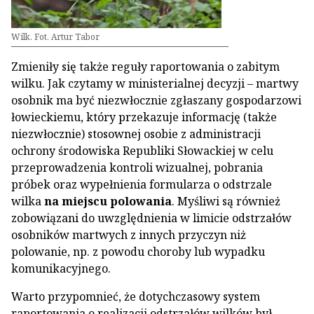
Wilk. Fot. Artur Tabor
Zmieniły się także reguły raportowania o zabitym
wilku. Jak czytamy w ministerialnej decyzji – martwy
osobnik ma być niezwłocznie zgłaszany gospodarzowi
łowieckiemu, który przekazuje informację (także
niezwłocznie) stosownej osobie z administracji
ochrony środowiska Republiki Słowackiej w celu
przeprowadzenia kontroli wizualnej, pobrania
próbek oraz wypełnienia formularza o odstrzale
wilka
na miejscu polowania
. Myśliwi są również
zobowiązani do uwzględnienia w limicie odstrzałów
osobników martwych z innych przyczyn niż
polowanie, np. z powodu choroby lub wypadku
komunikacyjnego.
Warto przypomnieć, że dotychczasowy system
raportowania o realizacji odstrzałów wilków był