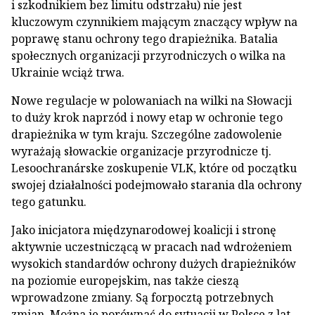
i szkodnikiem bez limitu odstrzału) nie jest
kluczowym czynnikiem mającym znaczący wpływ na
poprawę stanu ochrony tego drapieżnika. Batalia
społecznych organizacji przyrodniczych o wilka na
Ukrainie wciąż trwa.
Nowe regulacje w polowaniach na wilki na Słowacji
to duży krok naprzód i nowy etap w ochronie tego
drapieżnika w tym kraju. Szczególne zadowolenie
wyrażają słowackie organizacje przyrodnicze tj.
Lesoochranárske zoskupenie VLK, które od początku
swojej działalności podejmowało starania dla ochrony
tego gatunku.
Jako inicjatora międzynarodowej koalicji i stronę
aktywnie uczestniczącą w pracach nad wdrożeniem
wysokich standardów ochrony dużych drapieżników
na poziomie europejskim, nas także cieszą
wprowadzone zmiany. Są forpocztą potrzebnych
zmian. Można je porównać do sytuacji w Polsce z lat