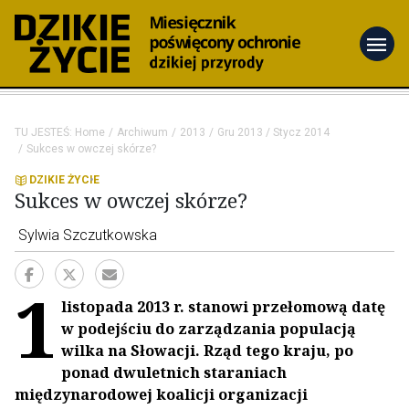
menu
TU JESTEŚ:
Home
Archiwum
2013
Gru 2013 / Stycz 2014
Sukces w owczej skórze?
DZIKIE ŻYCIE
Sukces w owczej skórze?
Sylwia Szczutkowska
1
listopada 2013 r. stanowi przełomową datę
w podejściu do zarządzania populacją
wilka na Słowacji. Rząd tego kraju, po
ponad dwuletnich staraniach
międzynarodowej koalicji organizacji