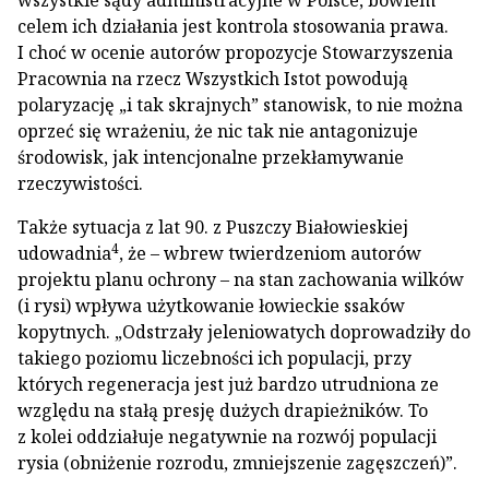
wszystkie sądy administracyjne w Polsce, bowiem
celem ich działania jest kontrola stosowania prawa.
I choć w ocenie autorów propozycje Stowarzyszenia
Pracownia na rzecz Wszystkich Istot powodują
polaryzację „i tak skrajnych” stanowisk, to nie można
oprzeć się wrażeniu, że nic tak nie antagonizuje
środowisk, jak intencjonalne przekłamywanie
rzeczywistości.
Także sytuacja z lat 90. z Puszczy Białowieskiej
4
udowadnia
, że – wbrew twierdzeniom autorów
projektu planu ochrony – na stan zachowania wilków
(i rysi) wpływa użytkowanie łowieckie ssaków
kopytnych. „Odstrzały jeleniowatych doprowadziły do
takiego poziomu liczebności ich populacji, przy
których regeneracja jest już bardzo utrudniona ze
względu na stałą presję dużych drapieżników. To
z kolei oddziałuje negatywnie na rozwój populacji
rysia (obniżenie rozrodu, zmniejszenie zagęszczeń)”.