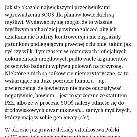
Jak się okazało największymi przeciwnikami
wprowadzenia SOOŚ dla planów łowieckich są
myśliwi. Wydawać by się mogło, że to właśnie
myśliwym najbardziej powinno zależeć, aby ich
działania nie budziły kontrowersji i nie zagrażały
gatunkom podlegającym prawnej ochronie, takim jak
ryś czy wilk. Tymczasem w rozmowach i oficjalnych
dokumentach urzędowych padło wiele argumentów
przeciwko badaniu wpływu polowań na przyrodę.
Niektóre z nich są całkowicie niemerytoryczne, za to
wskazujące na duże poczucie humoru – np.
stwierdzenia, że łowiectwo nie może oddziaływać
negatywnie, bowiem… jest to sprzeczne ze statutem
PZŁ, albo że w procesie SOOŚ należy odnieść się do
środowiskowych uwarunkowań… samych myśliwych,
którzy mają w sobie gen łowcy (
sic!
).
W okresie już prawie dekady członkostwa Polski