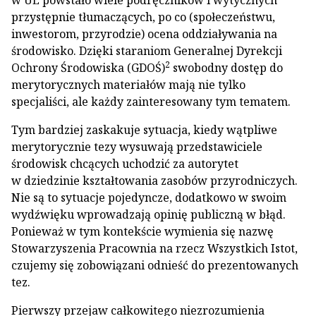
w UE powstało wiele podręczników i wytycznych
przystępnie tłumaczących, po co (społeczeństwu,
inwestorom, przyrodzie) ocena oddziaływania na
środowisko. Dzięki staraniom Generalnej Dyrekcji
2
Ochrony Środowiska (GDOŚ)
swobodny dostęp do
merytorycznych materiałów mają nie tylko
specjaliści, ale każdy zainteresowany tym tematem.
Tym bardziej zaskakuje sytuacja, kiedy wątpliwe
merytorycznie tezy wysuwają przedstawiciele
środowisk chcących uchodzić za autorytet
w dziedzinie kształtowania zasobów przyrodniczych.
Nie są to sytuacje pojedyncze, dodatkowo w swoim
wydźwięku wprowadzają opinię publiczną w błąd.
Ponieważ w tym kontekście wymienia się nazwę
Stowarzyszenia Pracownia na rzecz Wszystkich Istot,
czujemy się zobowiązani odnieść do prezentowanych
tez.
Pierwszy przejaw całkowitego niezrozumienia