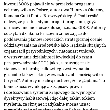
kwestii SOOŚ pojawił się w projekcie programu
ochrony wilka w Polsce, autorstwa Henryka Okarmy,
3
Romana Guli i Piotra Brewczyńskiego
. Podkreślić
należy, że jest to jedynie projekt programu, gdyż
opracowanie nie doczekało się uznania GDOŚ. Autorzy
odczytali działania Pracowni zmierzające do
poddawania planów łowieckich strategicznej ocenie
oddziaływania na środowisko jako „żądania skrajnych
organizacji przyrodniczych”, natomiast wniosek
o wstrzymanie działalności łowieckiej do czasu
przeprowadzenia SOOŚ jako „zaostrzające się
stanowisko i próbę całkowitego wstrzymania
gospodarki łowieckiej w związku z obecnością wilka
(i rysia)”. Autorzy nie chcą dostrzec, że te „żądania” to
konieczność wynikająca z zapisów prawa
i dostosowania systemu krajowego do wymogów
dyrektywy habitatowej. Idąc dalej takim tokiem
myślenia, za skrajne i radykalne można uznać