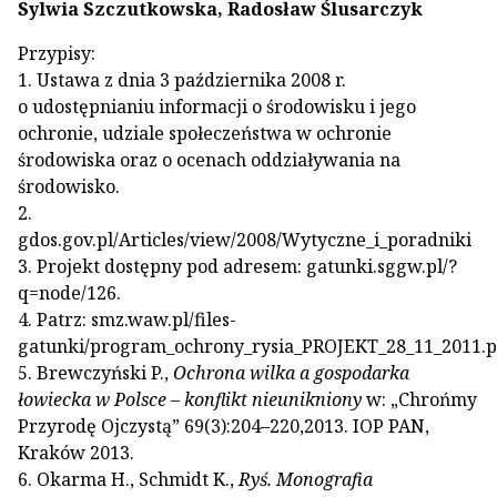
Sylwia Szczutkowska, Radosław Ślusarczyk
Przypisy:
1. Ustawa z dnia 3 października 2008 r.
o udostępnianiu informacji o środowisku i jego
ochronie, udziale społeczeństwa w ochronie
środowiska oraz o ocenach oddziaływania na
środowisko.
2.
gdos.gov.pl/Articles/view/2008/Wytyczne_i_poradniki
3. Projekt dostępny pod adresem: gatunki.sggw.pl/?
q=node/126.
4. Patrz: smz.waw.pl/files-
gatunki/program_ochrony_rysia_PROJEKT_28_11_2011.p
5. Brewczyński P.,
Ochrona wilka a gospodarka
łowiecka w Polsce – konflikt nieunikniony
w: „Chrońmy
Przyrodę Ojczystą” 69(3):204–220,2013. IOP PAN,
Kraków 2013.
6. Okarma H., Schmidt K.,
Ryś. Monografia