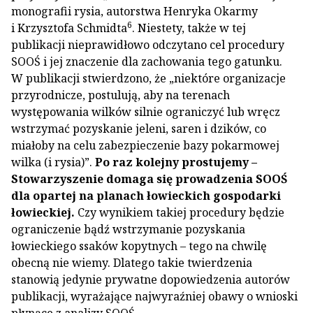
monografii rysia, autorstwa Henryka Okarmy
6
i Krzysztofa Schmidta
. Niestety, także w tej
publikacji nieprawidłowo odczytano cel procedury
SOOŚ i jej znaczenie dla zachowania tego gatunku.
W publikacji stwierdzono, że „niektóre organizacje
przyrodnicze, postulują, aby na terenach
występowania wilków silnie ograniczyć lub wręcz
wstrzymać pozyskanie jeleni, saren i dzików, co
miałoby na celu zabezpieczenie bazy pokarmowej
wilka (i rysia)”.
Po raz kolejny prostujemy –
Stowarzyszenie domaga się prowadzenia SOOŚ
dla opartej na planach łowieckich gospodarki
łowieckiej.
Czy wynikiem takiej procedury będzie
ograniczenie bądź wstrzymanie pozyskania
łowieckiego ssaków kopytnych – tego na chwilę
obecną nie wiemy. Dlatego takie twierdzenia
stanowią jedynie prywatne dopowiedzenia autorów
publikacji, wyrażające najwyraźniej obawy o wnioski