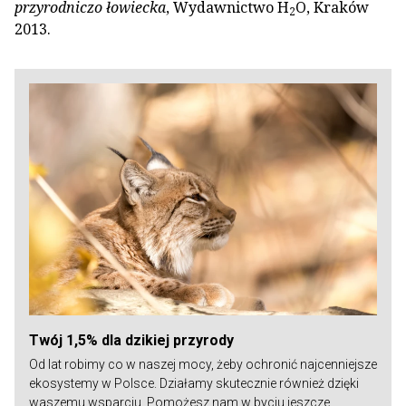
przyrodniczo łowiecka
, Wydawnictwo H
O, Kraków
2
2013.
Twój 1,5% dla dzikiej przyrody
Od lat robimy co w naszej mocy, żeby ochronić najcenniejsze
ekosystemy w Polsce. Działamy skutecznie również dzięki
waszemu wsparciu. Pomożesz nam w byciu jeszcze