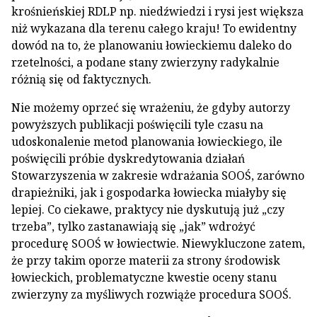
krośnieńskiej RDLP np. niedźwiedzi i rysi jest większa
niż wykazana dla terenu całego kraju! To ewidentny
dowód na to, że planowaniu łowieckiemu daleko do
rzetelności, a podane stany zwierzyny radykalnie
różnią się od faktycznych.
Nie możemy oprzeć się wrażeniu, że gdyby autorzy
powyższych publikacji poświęcili tyle czasu na
udoskonalenie metod planowania łowieckiego, ile
poświęcili próbie dyskredytowania działań
Stowarzyszenia w zakresie wdrażania SOOŚ, zarówno
drapieżniki, jak i gospodarka łowiecka miałyby się
lepiej. Co ciekawe, praktycy nie dyskutują już „czy
trzeba”, tylko zastanawiają się „jak” wdrożyć
procedurę SOOŚ w łowiectwie. Niewykluczone zatem,
że przy takim oporze materii za strony środowisk
łowieckich, problematyczne kwestie oceny stanu
zwierzyny za myśliwych rozwiąże procedura SOOŚ.