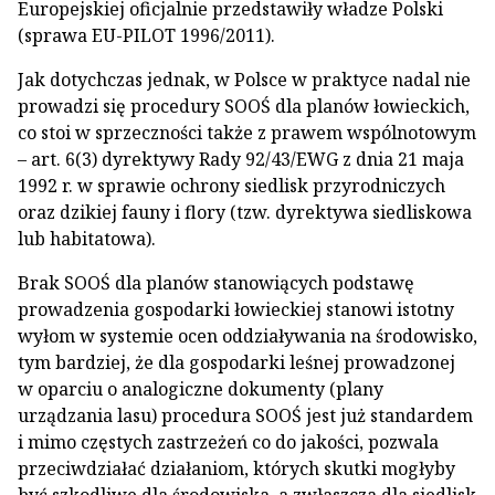
Europejskiej oficjalnie przedstawiły władze Polski
(sprawa EU-PILOT 1996/2011).
Jak dotychczas jednak, w Polsce w praktyce nadal nie
prowadzi się procedury SOOŚ dla planów łowieckich,
co stoi w sprzeczności także z prawem wspólnotowym
– art. 6(3) dyrektywy Rady 92/43/EWG z dnia 21 maja
1992 r. w sprawie ochrony siedlisk przyrodniczych
oraz dzikiej fauny i flory (tzw. dyrektywa siedliskowa
lub habitatowa).
Brak SOOŚ dla planów stanowiących podstawę
prowadzenia gospodarki łowieckiej stanowi istotny
wyłom w systemie ocen oddziaływania na środowisko,
tym bardziej, że dla gospodarki leśnej prowadzonej
w oparciu o analogiczne dokumenty (plany
urządzania lasu) procedura SOOŚ jest już standardem
i mimo częstych zastrzeżeń co do jakości, pozwala
przeciwdziałać działaniom, których skutki mogłyby