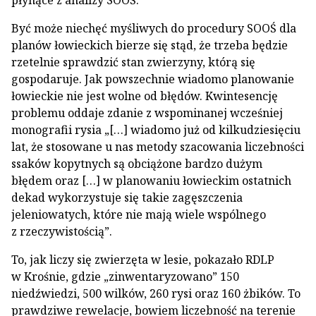
płynące z analizy SOOŚ.
Być może niechęć myśliwych do procedury SOOŚ dla
planów łowieckich bierze się stąd, że trzeba będzie
rzetelnie sprawdzić stan zwierzyny, którą się
gospodaruje. Jak powszechnie wiadomo planowanie
łowieckie nie jest wolne od błędów. Kwintesencję
problemu oddaje zdanie z wspominanej wcześniej
monografii rysia „[…] wiadomo już od kilkudziesięciu
lat, że stosowane u nas metody szacowania liczebności
ssaków kopytnych są obciążone bardzo dużym
błędem oraz […] w planowaniu łowieckim ostatnich
dekad wykorzystuje się takie zagęszczenia
jeleniowatych, które nie mają wiele wspólnego
z rzeczywistością”.
To, jak liczy się zwierzęta w lesie, pokazało RDLP
w Krośnie, gdzie „zinwentaryzowano” 150
niedźwiedzi, 500 wilków, 260 rysi oraz 160 żbików. To
prawdziwe rewelacje, bowiem liczebność na terenie