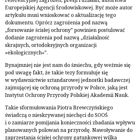
referencyjnej zagrożeń, presji i działań, autorstwa
Europejskiej Agencji Środowiskowej. Być może autor
artykułu musi wnioskować o aktualizację tego
dokumentu. Oprócz zagrożenia pod nazwą
„forsowanie ścisłej ochrony” powinien postulować
dodanie zagrożenia pod nazwą „działalność
skrajnych, ortodoksyjnych organizacji
»ekologicznych«”.
Bynajmniej nie jest nam do śmiechu, gdy weźmie się
pod uwagę fakt, że takie tezy formułuje się
w wydawnictwie sztandarowej jednostki badawczej
zajmującej się ochroną przyrody w Polsce, jaką jest
Instytut Ochrony Przyrody Polskiej Akademii Nauk.
Takie sformułowania Piotra Brewczyńskiego
świadczą o nieskrywanej niechęci do SOOŚ
i o zamiarze pomijania konieczności zbadania wpływu
planowanych polowań na przyrodę. Nawoływanie do
zaprzestania ścisłej ochrony gatunkowej wilka