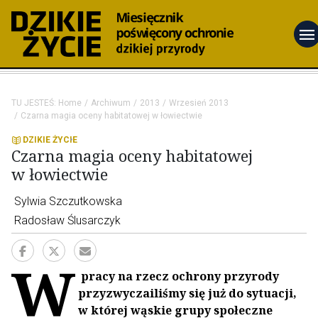
menu
TU JESTEŚ:
Home
Archiwum
2013
Wrzesień 2013
Czarna magia oceny habitatowej w łowiectwie
DZIKIE ŻYCIE
Czarna magia oceny habitatowej
w łowiectwie
Sylwia Szczutkowska
Radosław Ślusarczyk
W
pracy na rzecz ochrony przyrody
przyzwyczailiśmy się już do sytuacji,
w której wąskie grupy społeczne